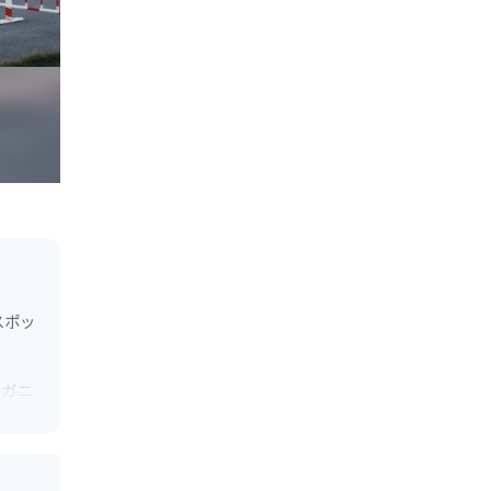
スポッ
イガニ
も最適
は、縁