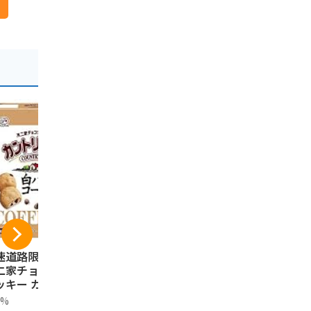
-10%
-46%
道路限定 Fujiya
寿製菓株式会社 二十
KAnoZA 
二家チョコチップ
世紀梨ゴーフレット
カリなフレ
ッキー カントリー
(10枚入) お土産 定番
いったザク
ム COUNTRY M
ギフト 鳥取 寿製菓
たホイップ
0%
寿製菓株式会社
寿製菓株式会