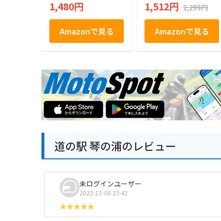
頭 個包装 和菓子 ギ
山陰 島根 お土産 ギ
1,480円
1,512円
2,299円
フト 手土産 帰省土
フト プレゼント 贈
産 お取り寄せ
り物 内祝 ゴーフル
Amazonで見る
Amazonで見る
道の駅 琴の浦のレビュー
未ログインユーザー
2022-11-06 23:42