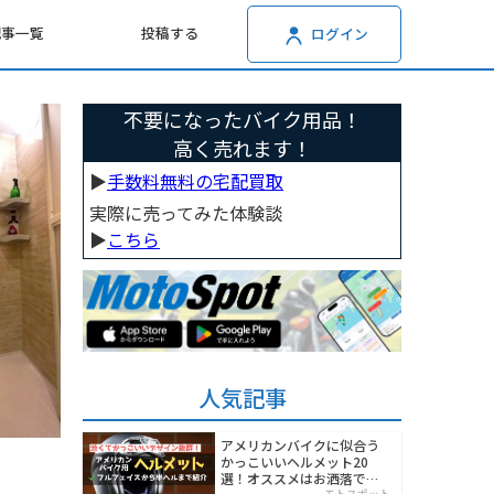
記事一覧
投稿する
ログイン
不要になったバイク用品！
高く売れます！
▶︎
手数料無料の宅配買取
実際に売ってみた体験談
▶︎
こちら
人気記事
アメリカンバイクに似合う
かっこいいヘルメット20
選！オススメはお洒落でワ
モトスポット