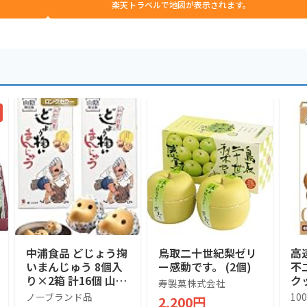
楽天トラベルで地図が表示されます。
中浦食品 どじょう掬
鳥取二十世紀梨ゼリ
高速
いまんじゅう 8個入
ー感動です。 (2個)
不
り×2箱 計16個 山陰
ク
寿製菓株式会社
銘菓 島根 鳥取 お土
マア
ノーブランド品
10
2,200円