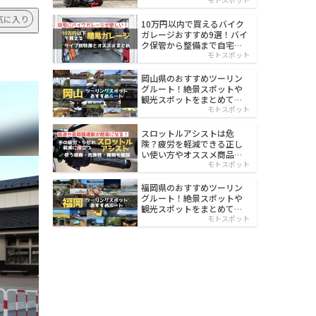
イルド
気に入り
10万円以内で買えるバイク
ガレージおすすめ9選！バイ
ク保管から整備まで自宅で
楽々
モトスポット
岡山県のおすすめツーリン
グルート！絶景スポットや
観光スポットをまとめて紹
介
モトスポット
スロットルアシストは危
険？疲労を軽減できる正し
い使い方やオススメ商品を
紹介
モトスポット
福岡県のおすすめツーリン
グルート！絶景スポットや
観光スポットをまとめて紹
介
モトスポット