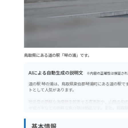
鳥取県にある道の駅「琴の浦」です。
AIによる自動生成の説明文
※内容の正確性は保証され
道の駅 琴の浦は、鳥取県東伯郡琴浦町にある道の駅で
トとして人気があります。
地元産の新鮮な海産物を販売する直売所や、山陰の旬
や岩ガキなどの新鮮な魚介類は絶品です。また、鳥取
バイクで訪れる場合、道の駅には広い駐車場が完備さ
基本情報
です。道の駅 琴の浦を起点に、周辺の観光スポットを