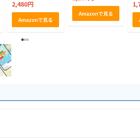
産 白あん 個包装 ギ
A\
2,480円
1,
フト 手土産 まとめ
白バ
買い
コー
Amazonで見る
枚
Amazonで見る