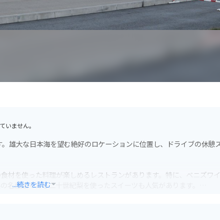
ていません。
す。雄大な日本海を望む絶好のロケーションに位置し、ドライブの休憩
の食材を使った料理が楽しめるレストランがあります。特に、ベニズワ
...続きを読む
県の名産品である二十世紀梨を使ったスイーツも人気があります。
れているので安心です。日本海沿いの道路は景色が良く、ツーリングに
巡るのもおすすめです。例えば、車で約10分の距離にある「浦安神社」