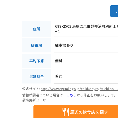
689-2502 鳥取県東伯郡琴浦町別所
住所
−１
駐車場あり
駐車場
無料
平均予算
普通
混雑具合
公式サイト:
http://www.cgr.mlit.go.jp/chiki/doyroj/Michi-no-E
情報が間違っている場合は、
こちら
から修正をお願いします。
最終更新ユーザー：
周辺の飲食店を探す