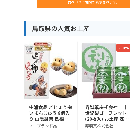
食べログで地図が表示されます。
鳥取県の人気お土産
-34%
中浦食品 どじょう掬
寿製菓株式会社 二十
いまんじゅう 8個入
世紀梨ゴーフレット
り 山陰銘菓 島根 鳥
(20枚入) お土産 定番
取 お土産 白あん 饅
ギフト 鳥取 寿製菓
ノーブランド品
寿製菓株式会社