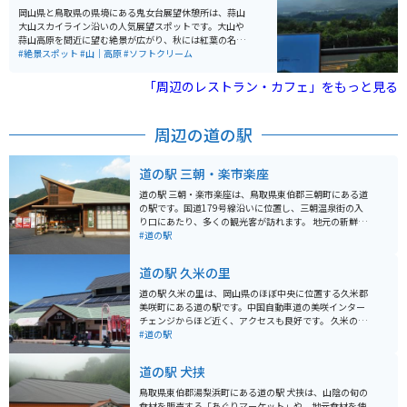
す。「鹿野桜祭り」も開かれます。近くにレトロなカフ
岡山県と鳥取県の県境にある鬼女台展望休憩所は、蒜山
ェもあるので、ゆっくりできます。
大山スカイライン沿いの人気展望スポットです。大山や
蒜山高原を間近に望む絶景が広がり、秋には紅葉の名所
として多くの観光客が訪れます。敷地内にはソフトクリ
#絶景スポット
#山｜高原
#ソフトクリーム
ームなどを販売する売店もあり、雄大な景色を眺めなが
らの休憩にぴったりです。駐車場とトイレも完備されて
「周辺のレストラン・カフェ」をもっと見る
おり、ドライブやツーリング途中の立ち寄りスポットと
してもおすすめです。
周辺の道の駅
道の駅 三朝・楽市楽座
道の駅 三朝・楽市楽座は、鳥取県東伯郡三朝町にある道
の駅です。国道179号線沿いに位置し、三朝温泉街の入
り口にあたり、多くの観光客が訪れます。 地元の新鮮な
野菜や果物、特産品などを販売する直売所があり、お土
#道の駅
産探しにも最適です。三朝温泉の温泉卵や、地元産の猪
肉を使った猪肉まん、そして鳥取県の名産品である二十
道の駅 久米の里
世紀梨を使ったジュースやお菓子など、魅力的な商品が
豊富です。食事処では、地元食材を使ったそばやうど
道の駅 久米の里は、岡山県のほぼ中央に位置する久米郡
ん、ラーメンなどが楽しめます。 バイクで訪れる場合
美咲町にある道の駅です。中国自動車道の美咲インター
は、道の駅に隣接する無料駐車場に駐車できます。ツー
チェンジからほど近く、アクセスも良好です。 久米の里
リング途中の休憩場所としても最適です。三朝温泉街も
は、「日本で最も美しい村」にも選ばれたことのある美
#道の駅
すぐ近くにあるので、温泉を楽しむのも良いでしょう。
しい村並みを一望できる道の駅として知られています。
周辺には、三徳山三佛寺投入堂や、河原露天風呂など、
道の駅の施設内には、地元の新鮮な野菜や果物を販売す
道の駅 犬挟
観光スポットも点在しています。
る農産物直売所や、地元の食材を使った料理が楽しめる
レストランがあります。特に、地元産の米粉を使ったパ
鳥取県東伯郡湯梨浜町にある道の駅 犬挟は、山陰の旬の
ンや、美咲町産のフルーツを使ったジェラートは人気で
食材を販売する「あぐりマーケット」や、地元食材を使