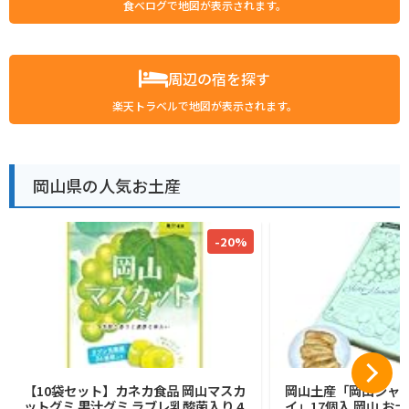
食べログで地図が表示されます。
周辺の宿を探す
楽天トラベルで地図が表示されます。
岡山県の人気お土産
-20%
【10袋セット】カネカ食品 岡山マスカ
岡山土産「岡山シャ
ットグミ 果汁グミ ラブレ乳酸菌入り 4
イ」17個入 岡山 お