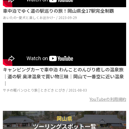
車中泊でゆく道の駅巡りの旅！岡山県全17駅完全制覇
あいたの~愛犬と楽しくお出かけ~ / 2023-09-29
キャンピングカーで車中泊 わんことのんびり癒しの温泉旅
｜道の駅 奥津温泉で買い物三昧｜岡山で一番空に近い温泉
｜
サチの軽バンひとり旅 | ときどき にぴき / 2021-08-03
YouTubeの利用規約
岡山県
ツーリングスポット一覧