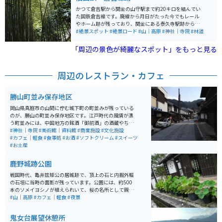
しさも堪能できます。ただし、参拝には体力と注意が必
かつて倉吉駅から関金の山守駅まで約20キロを結んでい
要で、特に登山道は急坂で滑りやすいため、動きやすい
た国鉄倉吉線です。廃線から月日がたった今でもレール
服装と靴で訪れてください。
やホーム跡が残っており、関金にある泰久寺駅跡から山
守トンネル入口付近までは竹林の中に廃線跡がありま
#絶景スポット
#絶景ロード
#山｜高原
#神社｜寺院
#林道
す。 晴れた日には木々の間から光が差し込み、まるでジ
ブリの世界に入ったかのような体験ができます。泰久寺
「周辺の景色が綺麗なスポット」をもっと見る
駅跡前まで車やバイクで行くことは可能ですが、駐車す
ることはできないため、車で訪れる際は、旧国鉄倉吉線
跡観光案内所にある臨時駐車場に駐車することになりま
周辺のレストラン・カフェ
す。
勝山町並み保存地区
岡山県真庭市の山間に佇む城下町の町並みが残っている
のが、勝山の町並み保存地区です。江戸時代の風情が漂
う町並みには、中国地方の銘酒「御前酒」の酒蔵やちょ
っとしたカフェ、お土産物屋さんもあり、ツーリングが
#神社｜寺院
#美術館｜資料館
#商業施設
#文化施設
てら立ち寄るのにはいいスポットです。
#カフェ｜軽食
#食事処
#お酒
#ソフトクリーム
#スイーツ
#お土産
鹿野城跡公園
戦国時代、亀井玆矩公の居城跡で、頂上の石と内掘外堀
の石垣に当時の面影が残っています。公園には、約500
本のソメイヨシノが植えられいて、桜の名所として親し
まれています。天守跡からは日本海をのぞむことができ
#山｜高原
#カフェ｜軽食
#夜景
ます。 公園には鯉や白鳥、かもが泳ぎ100円で餌が購入
でき、餌やりもできます。春はソメイヨシノの群生があ
鬼女台展望休憩所
り、桜の名所として有名で景色が良いのでおすすめで