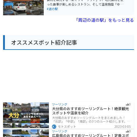
す。 バイクで訪れる場合、道の駅の駐車場は広々として
った食事が楽しめるレストラン、そして温泉施設「ゆア
おり、バイク専用の駐車スペースも用意されているので
シス」などが併設された、ドライブの休憩スポットとし
#道の駅
安心です。また、周辺には、美しい棚田の風景が広がる
て最適な道の駅です。 新鮮な野菜や果物、海産物が手に
「棚田展望台」や、国の重要文化財に指定されている
入るほか、地元産の食材を使ったパン屋さんも人気で
「周辺の道の駅」をもっと見る
「旧梶村家住宅」など、観光スポットも点在していま
す。レストランでは、地元産の猪肉を使った猪肉そば
す。道の駅 久米の里は、美しい自然と触れ合いながら、
や、大山鶏を使用した親子丼などが人気メニューです。
地元の美味しいものを楽しめる、魅力的な道の駅です。
また、温泉施設「ゆアシス」には、露天風呂やサウナ、
岩盤浴などがあり、ドライブの疲れをゆっくりと癒やす
オススメスポット紹介記事
ことができます。 バイクで訪れる場合、道の駅には広々
とした駐車場が完備されているので安心です。鳥取県
は、日本海沿岸を走る気持ちの良いルートや、山間部を
走るワインディングロードなど、バイクツーリングに最
適な道がたくさんあります。道の駅 犬挟を拠点に、鳥取
県の自然を満喫するツーリングを楽しんでみてはいかが
でしょうか。
ツーリング
0
大分県のおすすめツーリングルート！絶景観光
スポットや温泉を紹介
大分県のおすすめツーリングルートをまとめました！
「北部」「中部」「南部」の3つのルート紹介します。阿
蘇の雄大な自然を満喫できるスポットや温泉を満喫する
モトスポット
2023-03-05
ツーリングができます。バイクで大分県にツーリングに
ツーリング
0
行く際は参考にしてください。
広島県のおすすめツーリングルート！定番スポ