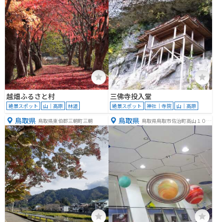
越畑ふるさと村
三佛寺投入堂
絶景スポット
山｜高原
林道
絶景スポット
神社｜寺院
山｜高原
鳥取県
鳥取県
鳥取県東伯郡三朝町三朝
鳥取県鳥取市佐治町高山１０７
１−１