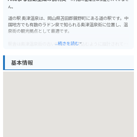
ん。
道の駅 奥津温泉は、岡山県苫田郡鏡野町にある道の駅です。中
国地方でも有数のラドン泉で知られる奥津温泉街に位置し、温
泉街の観光拠点として最適です。
...続きを読む
駅舎は奥津温泉街の古い町並みに溶け込むように設計されてお
り、地元産の野菜や特産品を販売する物産コーナー、食事処、
観光案内所などが併設されています。奥津温泉の源泉かけ流し
基本情報
の足湯もあり、無料で利用できます。
バイクで訪れる場合、道の駅に隣接する場所にバイクスタンド
と屋根付きの駐輪場が用意されているので安心です。奥津温泉
街は石畳の道が多く、バイクの乗り入れに注意が必要です。
奥津温泉は、美作三湯の一つに数えられる名湯です。湯冷めし
にくいのが特徴で、飲泉もできます。周辺には温泉宿が軒を連
ねており、日帰り入浴可能な施設も多いです。温泉街には、国
の重要伝統的建造物群保存地区に選定されているエリアもあ
り、散策も楽しめます。名産品としては、作州絣や木杓子など
が知られています。