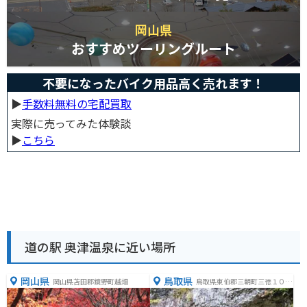
岡山県
おすすめツーリングルート
不要になったバイク用品高く売れます！
▶︎
手数料無料の宅配買取
実際に売ってみた体験談
▶︎
こちら
道の駅 奥津温泉に近い場所
岡山県
鳥取県
岡山県苫田郡鏡野町越畑
鳥取県東伯郡三朝町三徳１０１
０