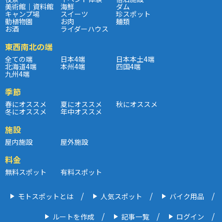
美術館｜資料館
海鮮
ダム
キャンプ場
スイーツ
珍スポット
動植物園
お肉
麺類
お酒
ライダーハウス
東西南北の端
全ての端
日本4端
日本本土4端
北海道4端
本州4端
四国4端
九州4端
季節
春にオススメ
夏にオススメ
秋にオススメ
冬にオススメ
年中オススメ
施設
屋内施設
屋外施設
料金
無料スポット
有料スポット
モトスポットとは
人気スポット
バイク用品
ルートを作成
記事一覧
ログイン