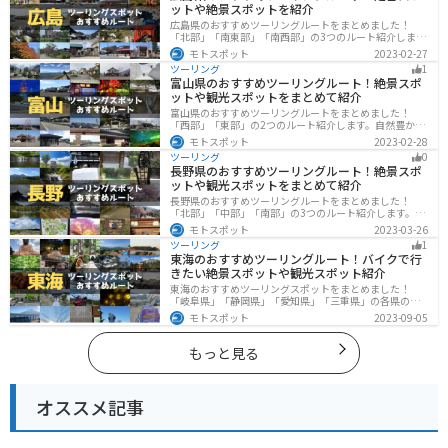
ットや絶景スポットを紹介
広島県のおすすめツーリングルートをまとめました！
「北部」「南東部」「南西部」の3つのルート紹介しま
す。自然豊かな山と海だけでなく、歴史的価値のある建
モトスポット
2023-02-27
造物も多数あるので、飽きることなくツーリングを堪能
ツーリング
1
できます。バイクで広島県にツーリングに行く際は参考
富山県のおすすめツーリングルート！絶景スポ
にしてください。
ットや観光スポットをまとめて紹介
富山県のおすすめツーリングルートをまとめました！
「西部」「東部」の2つのルート紹介します。自然豊かな
山と海、温泉が充実しており、美術館などもあるので、
モトスポット
2023-02-28
自然を満喫するツーリングができます。バイクで富山県
ツーリング
0
にツーリングに行く際は参考にしてください。
長野県のおすすめツーリングルート！絶景スポ
ットや観光スポットをまとめて紹介
長野県のおすすめツーリングルートをまとめました！
「北部」「中部」「南部」の3つのルート紹介します。諏
訪湖やビーナスラインのような全国でも有名なツーリン
モトスポット
2023-03-26
グスポットが多数あります。バイクで長野県にツーリン
ツーリング
1
グに行く際は参考にしてください。
東海のおすすめツーリングルート！バイクで行
きたい絶景スポットや観光スポット紹介
東海のおすすめツーリングスポットをまとめました！
「岐阜県」「静岡県」「愛知県」「三重県」の各県の観
光地紹介します。自然豊かな山々や湖、温泉地が点在
モトスポット
2023-09-05
し、四季折々の景色を楽しめるスポットが多数ありま
す。バイクで東海にツーリングに行く際は参考にしてく
ださい。
もっと見る
オススメ記事