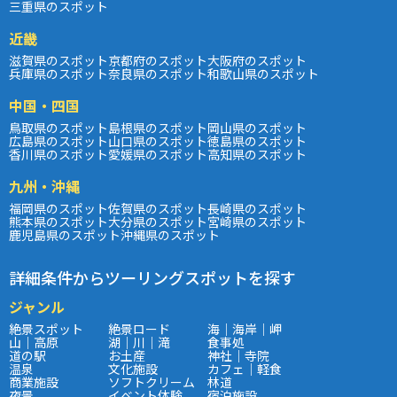
三重県のスポット
近畿
滋賀県のスポット
京都府のスポット
大阪府のスポット
兵庫県のスポット
奈良県のスポット
和歌山県のスポット
中国・四国
鳥取県のスポット
島根県のスポット
岡山県のスポット
広島県のスポット
山口県のスポット
徳島県のスポット
香川県のスポット
愛媛県のスポット
高知県のスポット
九州・沖縄
福岡県のスポット
佐賀県のスポット
長崎県のスポット
熊本県のスポット
大分県のスポット
宮崎県のスポット
鹿児島県のスポット
沖縄県のスポット
詳細条件からツーリングスポットを探す
ジャンル
絶景スポット
絶景ロード
海｜海岸｜岬
山｜高原
湖｜川｜滝
食事処
道の駅
お土産
神社｜寺院
温泉
文化施設
カフェ｜軽食
商業施設
ソフトクリーム
林道
夜景
イベント体験
宿泊施設