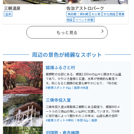
三朝温泉
佐治アストロパーク
温泉
美術館｜資料館
お土産
文化施設
商業
施設
イベント体験
もっと見る
周辺の景色が綺麗なスポット
越畑ふるさと村
鏡野町の北部にある、標高1200mの山々に囲まれた山里
であり、かやぶき屋根と石畳、水車が特徴的な集落で
す。秋になると周囲の紅葉も鮮やかになり、「秋の紅葉
まつり」も開催されています。 紅葉スポットへ向かうま
#絶景スポット
#山｜高原
#林道
での道で、すれ違いのできない箇所もあるため、車で訪
れる際は、スピードの出しすぎなどの運転には十分お気
三佛寺投入堂
をつけください。バイクなら特に問題はありません。
三佛寺投入堂は鳥取県三朝町にある国宝で、標高900メ
ートルの三徳山の険しい山中に位置しています。706年
に役行者によって開かれたこの寺は、山岳仏教の信仰の
場として知られています。投入堂はその名の通り、「法
#絶景スポット
#神社｜寺院
#山｜高原
力で投げ入れられた」と伝えられるほどの断崖絶壁に建
つ特異な構造をしており、日本一危険な国宝とも称され
旧国鉄・倉吉線跡
ます。 歴史的価値だけでなく、登山をしながら自然の美