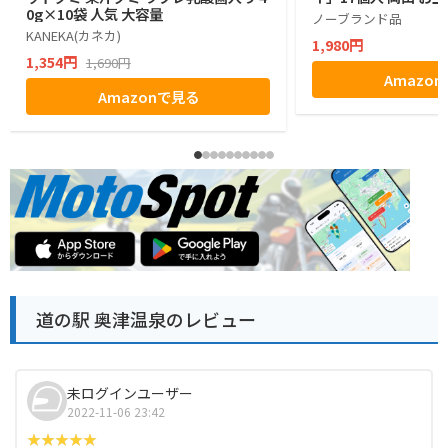
0g×10袋 人気 大容量
ノーブランド品
KANEKA(カネカ)
1,980円
1,354円
1,690円
Amazo
Amazonで見る
道の駅 奥津温泉のレビュー
未ログインユーザー
2022-11-06 23:42