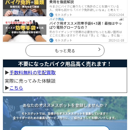
費用を徹底解説
今まさにバイクに乗りたくて免許のことを調べている
人、何年も前から「バイク免許欲しいなぁ」と考えてい
るうちに時間ばかりが経っている人。そんな人々に役立
モトスポット
2022-12-04
つ情報を分かりやすくまとめました。バイク免許の種類
バイク用品
1
や、免許を取るための方法や必要な費用・日数などにつ
バイク用オススメ防寒手袋6+3選！最強はやっ
いて解説します。
ぱり電熱グローブなの？
冬のライディングで防寒の必要性がもっとも高い箇所は
どこだと思いますか？ それは「手」と「指」。手と指が
冷えてしまうと、防寒ジャケットをいくら着込んでも寒
モトスポット
2023-11-18
さから逃れることはできません。そんな防寒の要となる
オススメ防寒手袋を紹介します。
もっと見る
不要になったバイク用品高く売れます！
▶︎
手数料無料の宅配買取
実際に売ってみた体験談
▶︎
こちら
あなたのオススメスポットを登録しませんか？
モトスポットでは、皆様からオススメスポットを募集しています！
全ライダーのための最高なサービス作りに、ご協力よろしくお願いいたします。