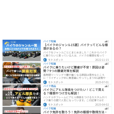
バイク知識
1
【バイクのジャンル15選】バイクってどんな種
類があるの？
バイクをジャンルごとにまとめました！これからバイク
に乗りたいと思っている人は、バイクの種類を知って気
になる1台を見つけましょう。特徴やメリットデメリット
モトスポット
2022-11-15
なども記載しているので、デザインだけでなく性能から
バイク知識
0
もバイクを探せるようになると失敗しないバイク選びば
バイクに乗りたいけど腰痛が不安！原因は姿
できるようになります。
勢？9つの腰痛対策を解説
長時間ツーリングで腰が痛くなる原因は意外なところ
に！ライディング中に無意識にやってしまうNG姿勢や体
への負担、今すぐ見直せる予防・対策法をわかりやすく
モトスポット
2025-07-01
解説。腰痛対策に効果的な便利アイテムも紹介し、快適
バイク用品
2
で楽しいツーリングをサポートします。
バイクにアヒル隊長をつけたい！どこで買え
る？種類やつけ方も解説！
ハンドルやフレームにアヒル隊長をつけるカスタムがバ
イク乗りの間で人気になっています。この記事ではそん
なアヒル隊長について、どこで買えるのかどんな種類が
モトスポット
2025-04-02
あるのか、バイクに付ける際の注意点などまとめまし
バイク知識
0
た。アヒル隊長でオリジナルカスタムをしたい人は参考
バイク免許を取ろう！免許の種類や取得方法・
にしてください。