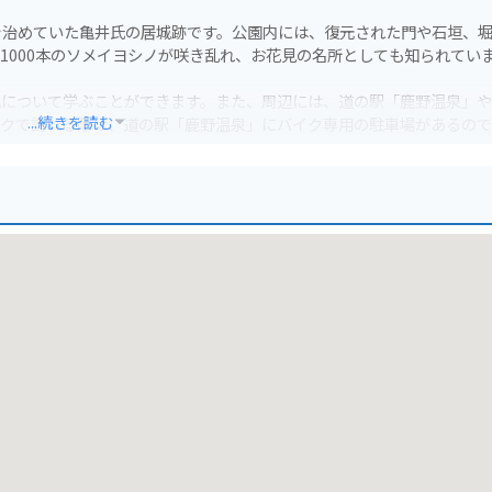
を治めていた亀井氏の居城跡です。公園内には、復元された門や石垣、
1000本のソメイヨシノが咲き乱れ、お花見の名所としても知られてい
化について学ぶことができます。また、周辺には、道の駅「鹿野温泉」
...続きを読む
イクで訪れる際は、道の駅「鹿野温泉」にバイク専用の駐車場があるの
望できる絶景スポットでもあります。夜にはライトアップもされ、幻想