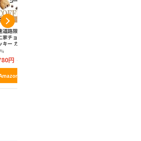
道路限定 Fujiya
寿製菓株式会社 二十
お中元 プ
二家チョコチップ
世紀梨ゴーフレット
製菓 因幡
ッキー カントリー
(10枚入) お土産 定番
(20ヶ入) 
ム COUNTRY M
ギフト 鳥取 寿製菓
まんじゅう
0%
寿製菓株式会社
因幡の白うさ
'AM 鳥取 sweets
山陰 島根 お土産 ギ
退職 送別 
780円
1,750円
3,186円
1,980円
ラ white rose
フト プレゼント 贈
送迎 暑中見
ヒー coffee 16
り物 内祝 ゴーフル
お供え
入り クッキー
Amazonで見る
Amazonで見る
Amazo