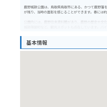
鹿野城跡公園は、鳥取県鳥取市にある、かつて鹿野藩
が残り、当時の面影を感じることができます。春には約
公園内には、鹿野往来資料館があり、鹿野の歴史や文
城跡陣屋町など、観光スポットも点在しています。バ
です。
基本情報
城跡公園は高台に位置しているため、鳥取市街地を一
囲気に包まれます。