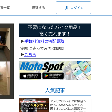
記事一覧
投稿する
ログイン
不要になったバイク用品！
高く売れます！
▶︎
手数料無料の宅配買取
実際に売ってみた体験談
▶︎
こちら
人気記事
アメリカンバイクに似合う
かっこいいヘルメット20
選！オススメはお洒落でワ
モトスポット