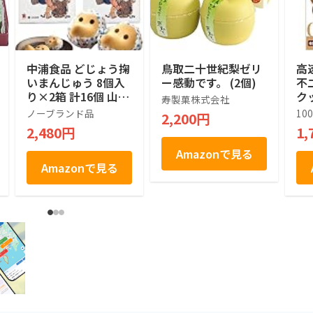
中浦食品 どじょう掬
鳥取二十世紀梨ゼリ
高速
いまんじゅう 8個入
ー感動です。 (2個)
不
り×2箱 計16個 山陰
ク
寿製菓株式会社
銘菓 島根 鳥取 お土
マア
ノーブランド品
10
2,200円
産 白あん 個包装 ギ
A\
2,480円
1,
フト 手土産 まとめ
白バ
買い
コー
Amazonで見る
枚
Amazonで見る