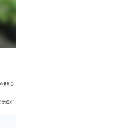
が植えら
で景色が