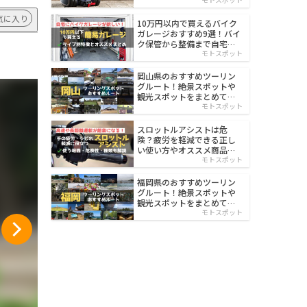
イルド
気に入り
10万円以内で買えるバイク
ガレージおすすめ9選！バイ
ク保管から整備まで自宅で
楽々
モトスポット
岡山県のおすすめツーリン
グルート！絶景スポットや
観光スポットをまとめて紹
介
モトスポット
スロットルアシストは危
険？疲労を軽減できる正し
い使い方やオススメ商品を
紹介
モトスポット
福岡県のおすすめツーリン
グルート！絶景スポットや
観光スポットをまとめて紹
介
モトスポット