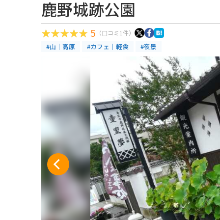
鹿野城跡公園
5
（口コミ1件）
#山｜高原
#カフェ｜軽食
#夜景