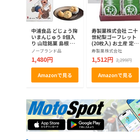
中浦食品 どじょう掬
寿製菓株式会社 二十
いまんじゅう 8個入
世紀梨ゴーフレット
り 山陰銘菓 島根 鳥
(20枚入) お土産 定番
取 お土産 白あん 饅
ギフト 鳥取 寿製菓
ノーブランド品
寿製菓株式会社
頭 個包装 和菓子 ギ
山陰 島根 お土産 ギ
1,480円
1,512円
2,299円
フト 手土産 帰省土
フト プレゼント 贈
産 お取り寄せ
り物 内祝 ゴーフル
Amazonで見る
Amazonで見る