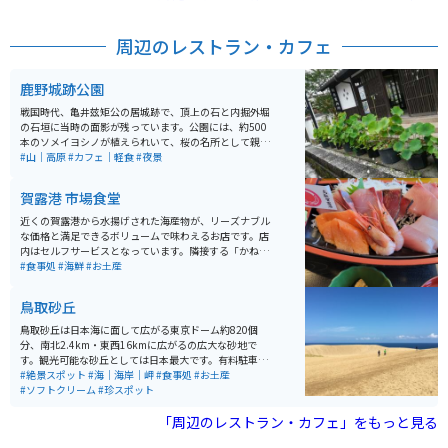
は砂をきれいにするための足洗い場やタオル自動販売機
があり、また無料で貸し出しサンダルや長靴もありま
す。 砂丘からは馬の背と呼ばれる小高い丘があり、日本
周辺のレストラン・カフェ
海が目の前に広がります。砂丘には多彩なアクティビテ
ィもあり、風と光と砂が織りなすパノラマも魅力的で
す。
鹿野城跡公園
戦国時代、亀井玆矩公の居城跡で、頂上の石と内掘外堀
の石垣に当時の面影が残っています。公園には、約500
本のソメイヨシノが植えられいて、桜の名所として親し
まれています。天守跡からは日本海をのぞむことができ
#山｜高原
#カフェ｜軽食
#夜景
ます。 公園には鯉や白鳥、かもが泳ぎ100円で餌が購入
でき、餌やりもできます。春はソメイヨシノの群生があ
賀露港 市場食堂
り、桜の名所として有名で景色が良いのでおすすめで
す。「鹿野桜祭り」も開かれます。近くにレトロなカフ
近くの賀露港から水揚げされた海産物が、リーズナブル
ェもあるので、ゆっくりできます。
な価格と満足できるボリュームで味わえるお店です。店
内はセルフサービスとなっています。隣接する「かねま
さ・浜下商店」では新鮮な海の幸を購入することができ
#食事処
#海鮮
#お土産
ます。
鳥取砂丘
鳥取砂丘は日本海に面して広がる東京ドーム約820個
分、南北2.4km・東西16kmに広がるの広大な砂地で
す。観光可能な砂丘としては日本最大です。有料駐車場
が近いですが、砂丘センターや市営駐車場は無料で利用
#絶景スポット
#海｜海岸｜岬
#食事処
#お土産
可能です。リフトを使用すれば砂丘まで約5分で行くこと
#ソフトクリーム
#珍スポット
ができます。 砂丘を散策する際はスニーカーなど歩きや
すい靴をオススメします。鳥取砂丘ビジターセンターに
「周辺のレストラン・カフェ」をもっと見る
は砂をきれいにするための足洗い場やタオル自動販売機