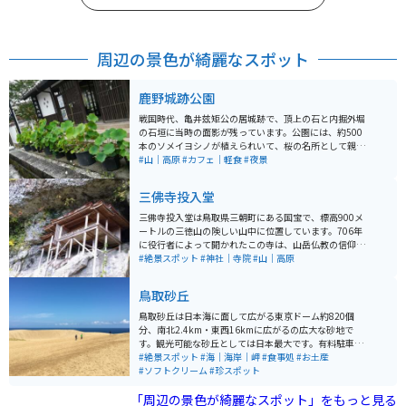
周辺の景色が綺麗なスポット
鹿野城跡公園
戦国時代、亀井玆矩公の居城跡で、頂上の石と内掘外堀
の石垣に当時の面影が残っています。公園には、約500
本のソメイヨシノが植えられいて、桜の名所として親し
まれています。天守跡からは日本海をのぞむことができ
#山｜高原
#カフェ｜軽食
#夜景
ます。 公園には鯉や白鳥、かもが泳ぎ100円で餌が購入
でき、餌やりもできます。春はソメイヨシノの群生があ
三佛寺投入堂
り、桜の名所として有名で景色が良いのでおすすめで
す。「鹿野桜祭り」も開かれます。近くにレトロなカフ
三佛寺投入堂は鳥取県三朝町にある国宝で、標高900メ
ェもあるので、ゆっくりできます。
ートルの三徳山の険しい山中に位置しています。706年
に役行者によって開かれたこの寺は、山岳仏教の信仰の
場として知られています。投入堂はその名の通り、「法
#絶景スポット
#神社｜寺院
#山｜高原
力で投げ入れられた」と伝えられるほどの断崖絶壁に建
つ特異な構造をしており、日本一危険な国宝とも称され
鳥取砂丘
ます。 歴史的価値だけでなく、登山をしながら自然の美
しさも堪能できます。ただし、参拝には体力と注意が必
鳥取砂丘は日本海に面して広がる東京ドーム約820個
要で、特に登山道は急坂で滑りやすいため、動きやすい
分、南北2.4km・東西16kmに広がるの広大な砂地で
服装と靴で訪れてください。
す。観光可能な砂丘としては日本最大です。有料駐車場
が近いですが、砂丘センターや市営駐車場は無料で利用
#絶景スポット
#海｜海岸｜岬
#食事処
#お土産
可能です。リフトを使用すれば砂丘まで約5分で行くこと
#ソフトクリーム
#珍スポット
ができます。 砂丘を散策する際はスニーカーなど歩きや
「周辺の景色が綺麗なスポット」をもっと見る
すい靴をオススメします。鳥取砂丘ビジターセンターに