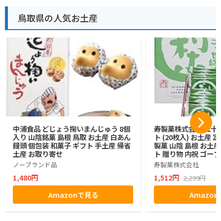
鳥取県の人気お土産
中浦食品 どじょう掬いまんじゅう 8個
寿製菓株式会社 二十
入り 山陰銘菓 島根 鳥取 お土産 白あん
ト (20枚入) お土産 
饅頭 個包装 和菓子 ギフト 手土産 帰省
製菓 山陰 島根 お土
土産 お取り寄せ
ト 贈り物 内祝 ゴー
ノーブランド品
寿製菓株式会社
1,480円
1,512円
2,299円
Amazonで見る
Amazo