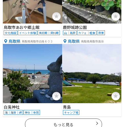
鳥取市あおや郷土館
鹿野城跡公園
文化施設
イベント体験
美術館｜資料館
山｜高原
カフェ｜軽食
夜景
鳥取県
鳥取県
鳥取県鳥取市白兎６０３
鳥取県鳥取市高住
白兎神社
青島
海｜海岸｜岬
神社｜寺院
キャンプ場
もっと見る