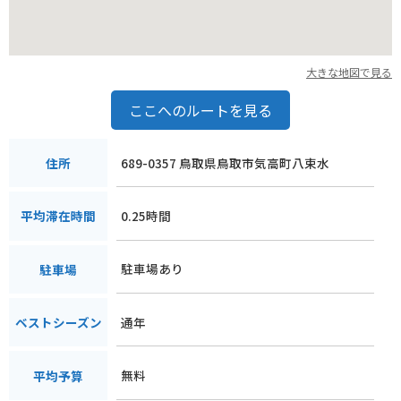
は、周辺の観光スポットも巡り、鳥取県の魅力を存分に味わっ
てください。
大きな地図で見る
ここへのルートを見る
689-0357 鳥取県鳥取市気高町八束水
住所
0.25時間
平均滞在時間
駐車場あり
駐車場
通年
ベストシーズン
無料
平均予算