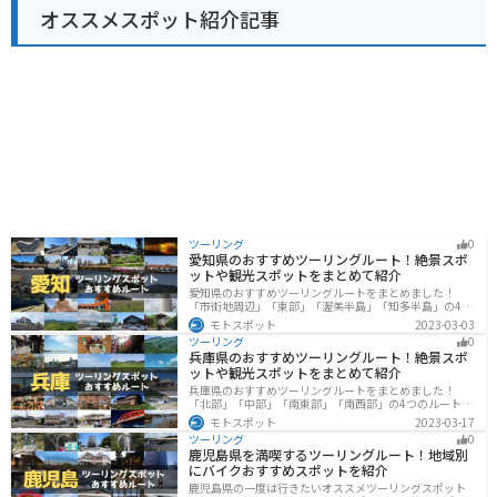
オススメスポット紹介記事
ツーリング
0
愛知県のおすすめツーリングルート！絶景スポ
ットや観光スポットをまとめて紹介
愛知県のおすすめツーリングルートをまとめました！
「市街地周辺」「東部」「渥美半島」「知多半島」の4つ
のルート紹介します。名古屋周辺の栄えたスポットから
モトスポット
2023-03-03
山、海、美術館なども多数あり、自然・歴史・文化を満
ツーリング
0
喫するツーリングができます。バイクで愛知県にツーリ
兵庫県のおすすめツーリングルート！絶景スポ
ングに行く際は参考にしてください。
ットや観光スポットをまとめて紹介
兵庫県のおすすめツーリングルートをまとめました！
「北部」「中部」「南東部」「南西部」の4つのルート紹
介します。自然豊かな山を堪能できる北部と中部、街中
モトスポット
2023-03-17
で海辺の南部と違った楽しみ方ができます。バイクで兵
ツーリング
0
庫県にツーリングに行く際は参考にしてください。
鹿児島県を満喫するツーリングルート！地域別
にバイクおすすめスポットを紹介
鹿児島県の一度は行きたいオススメツーリングスポット