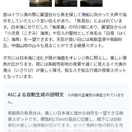
昔はイワシ漁の際に展望台から魚を探して漁船に向かって大声で指
示をしていたという言い伝えがあり、「魚見台」とよばれていま
す。日本海にせりだした「長尾鼻」の付け根にあり、展望台からは
「小沢見（こぞみ）海岸」や恋人の聖地として有名な「白兎（はく
と）海岸」を一望できます。天気が良い日には鳥取空港や鳥取砂
丘、中国山地の山々も見ることができる絶景スポット。
夕方には日本海に沈む夕陽が海面をオレンジ色に照らし、美しい景
色が広がります。夜には鳥取市街地の夜景や遠くに見えるイカ漁の
漁火（いさりび）が美しく輝き、知る人ぞ知る穴場の夜景スポット
となっています。
AIによる自動生成の説明文
※内容の正確性は保証されていませ
ん。
鳥取県の魚見台は、美しい日本海と雄大な自然を一望できる絶
景スポットです。標高約170mの高台に位置し、眼下には白砂
青松の美しい海岸線が広がります。かつて漁師が魚の群れを見
張った場所であり、その名の通り、見晴らしの良さは格別で