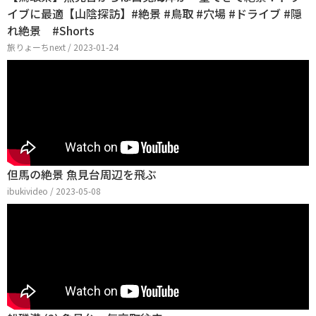
イブに最適【山陰探訪】#絶景 #鳥取 #穴場 #ドライブ #隠
れ絶景 #Shorts
旅りょーちnext / 2023-01-24
但馬の絶景 魚見台周辺を飛ぶ
ibukivideo / 2023-05-08