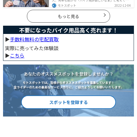
人、何年も前から「バイク免許欲しいなぁ」と考えてい
るうちに時間ばかりが経っている人。そんな人々に役立
モトスポット
2022-12-04
つ情報を分かりやすくまとめました。バイク免許の種類
や、免許を取るための方法や必要な費用・日数などにつ
いて解説します。
もっと見る
不要になったバイク用品高く売れます！
▶︎
手数料無料の宅配買取
実際に売ってみた体験談
▶︎
こちら
あなたのオススメスポットを登録しませんか？
モトスポットでは、皆様からオススメスポットを募集しています！
全ライダーのための最高なサービス作りに、ご協力よろしくお願いいたします。
スポットを登録する