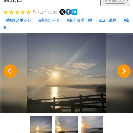
5
（口コミ1件）
#絶景スポット
#絶景ロード
#海｜海岸｜岬
#山｜高原
#夜
景