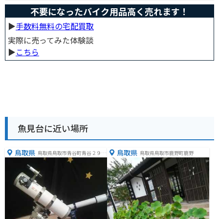
不要になったバイク用品高く売れます！
▶︎
手数料無料の宅配買取
実際に売ってみた体験談
▶︎
こちら
魚見台に近い場所
鳥取県
鳥取県
鳥取県鳥取市青谷町青谷２９９
鳥取県鳥取市鹿野町鹿野
０−４