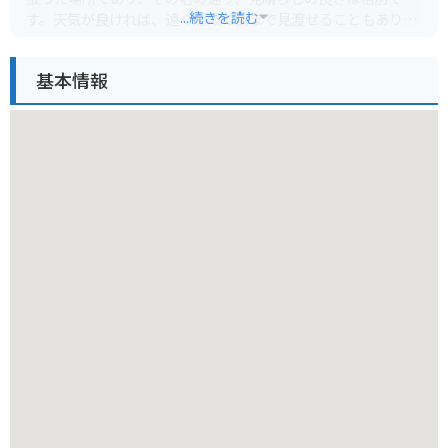
...続きを読む
す。天気が良ければ、遠く隠岐の島まで見渡せることもありま
す。展望台からは、水平線に沈む夕日のロマンチックな光景も
楽しめ、時間を忘れて見入ってしまうことでしょう。
基本情報
魚見台へは、車でのアクセスが便利です。駐車場も完備されて
おり、気軽に立ち寄ることができます。バイク乗りにとって
も、快適なツーリングコースの一部となるでしょう。周辺に
は、海岸線を走る絶景のドライブコースや、自然豊かな山道を
走るルートがあり、魚見台を拠点に様々なルートを楽しむこと
ができます。ただし、山道は路面状況が悪い箇所もあるため、
運転には注意が必要です。また、風が強い日もあるので、防寒
対策や安全運転を心がけてください。
魚見台周辺には、鳥取県の豊かな自然を満喫できる観光スポッ
トが点在しています。近くには、白砂青松の美しい景観で知ら
れる浦富海岸があり、遊覧船に乗って奇岩や洞窟を巡るクルー
ジングも楽しめます。また、日本海の新鮮な海の幸を味わえる
食事処も多く、特にカニや白イカは鳥取県を代表する名産品で
す。新鮮な魚介類を使った海鮮丼や、地元の食材を活かした料
理を堪能できます。お土産には、鳥取県産の梨を使ったお菓子
や、地元産の海産物などがおすすめです。魚見台を訪れた際に