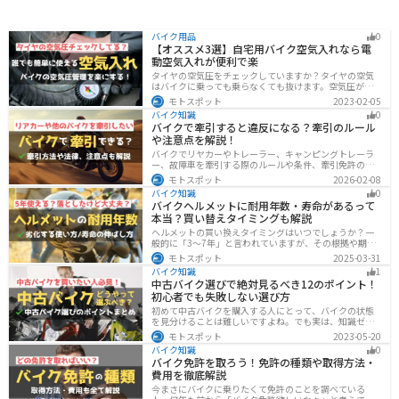
バイク用品
0
【オススメ3選】自宅用バイク空気入れなら電
動空気入れが便利で楽
タイヤの空気圧をチェックしていますか？タイヤの空気
はバイクに乗っても乗らなくても抜けます。空気圧が下
がると走行性能・燃費・安全性に影響します。空気圧は
モトスポット
2023-02-05
常に自分で管理できるようにしておきましょう。楽に使
バイク知識
0
えるオススメ空気入れをまとめたので、参考にしてくだ
バイクで牽引すると違反になる？牽引のルール
さい。
や注意点を解説！
バイクでリヤカーやトレーラー、キャンピングトレーラ
ー、故障車を牽引する際のルールや条件、牽引免許の有
無、速度制限、必要な装備をわかりやすく解説。メリッ
モトスポット
2026-02-08
ト・デメリットや注意点も紹介し、安全にバイクの積載
バイク知識
0
力をアップする方法をまとめました。
バイクヘルメットに耐用年数・寿命があるって
本当？買い替えタイミングも解説
ヘルメットの買い換えタイミングはいつでしょうか？一
般的に「3〜7年」と言われていますが、その根拠や期限
前でも早めに交換した方がいいケースを紹介します。安
モトスポット
2025-03-31
全にバイクに乗るためにもヘルメットの寿命についてし
バイク知識
1
っかりと理解しておきましょう。
中古バイク選びで絶対見るべき12のポイント！
初心者でも失敗しない選び方
初めて中古バイクを購入する人にとって、バイクの状態
を見分けることは難しいですよね。でも実は、知識ゼロ
の初心者でも「12のポイント」に注目するだけで、中古
モトスポット
2023-05-20
バイクの良し悪しを簡単に判断することができるんで
バイク知識
0
す！正しいポイントを押させて失敗しないバイク選びが
バイク免許を取ろう！免許の種類や取得方法・
できるようになりましょう。
費用を徹底解説
今まさにバイクに乗りたくて免許のことを調べている