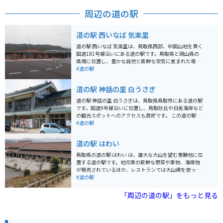
があり、また無料で貸し出しサンダルや長靴もありま
す。 砂丘からは馬の背と呼ばれる小高い丘があり、日本
周辺の道の駅
海が目の前に広がります。砂丘には多彩なアクティビテ
ィもあり、風と光と砂が織りなすパノラマも魅力的で
す。
道の駅 西いなば 気楽里
道の駅 西いなば 気楽里は、鳥取県西部、中国山地を貫く
国道181号線沿いにある道の駅です。鳥取県と岡山県の
県境に位置し、豊かな自然と新鮮な空気に恵まれた場所
です。 道の駅には、地元の特産品を販売する物産コーナ
#道の駅
ーや、地元食材を使った料理が楽しめるレストランがあ
ります。物産コーナーでは、鳥取県産の新鮮な野菜や果
道の駅 神話の里 白うさぎ
物、地元産の猪肉や鹿肉を使ったジビエ料理、西いなば
の特産品である「豆腐ちくわ」などが人気です。レスト
道の駅 神話の里 白うさぎは、鳥取県鳥取市にある道の駅
ランでは、鳥取県産の食材を使った定食や麺類、丼物な
です。国道9号線沿いに位置し、鳥取砂丘や白兎海岸など
どが味わえます。 また、道の駅 西いなば 気楽里は、バイ
の観光スポットへのアクセスも良好です。 この道の駅
クツーリングの拠点としても人気があります。道の駅に
は、「因幡の白兎」の神話にちなんだ施設となってお
#道の駅
は、バイクスタンドや休憩スペースが完備されているほ
り、白ウサギのオブジェや、神話の世界観を表現したモ
か、周辺には、中国山地のワインディングロードや、絶
ニュメントなどが設置されています。地元の特産品を販
道の駅 はわい
景スポットがたくさんあります。ツーリングの休憩に、
売するショップやレストランもあり、鳥取の味覚を楽し
ぜひお立ち寄りください。 周辺には、鳥取県の名峰・大
むこともできます。 バイクで訪れる場合、道の駅には広
鳥取県の道の駅 はわい は、雄大な大山を望む景勝地に位
山や、日本最大級の花崗岩ドームとして知られる「鬼の
い駐車場が完備されているため安心です。鳥取砂丘や白
置する道の駅です。地元産の新鮮な野菜や果物、海産物
舌震」などの観光スポットがあります。道の駅で情報収
兎海岸など、周辺には風光明媚なスポットが多いため、
が販売されているほか、レストランでは大山鶏を使った
集をしてから、観光に出かけるのもおすすめです。
ツーリングの拠点としても最適です。 鳥取県は、二十世
料理や、新鮮な海の幸を味わうことができます。 バイク
#道の駅
紀梨や松葉がになどの名産品で知られています。道の駅
で訪れる場合、道の駅には広い駐車場が完備されている
のレストランや売店でも、これらの特産品を使った料理
ので安心です。大山方面へ続くワインディングロード
「周辺の道の駅」をもっと見る
やお土産が販売されていることがありますので、ぜひ味
は、景色も良くツーリングにも最適です。周辺には、大
わってみてください。
山まきばみるくの里や、木谷ワイン工房など、観光スポ
ットも充実しています。鳥取県西部を訪れた際には、ぜ
ひ道の駅 はわい に立ち寄ってみてください。