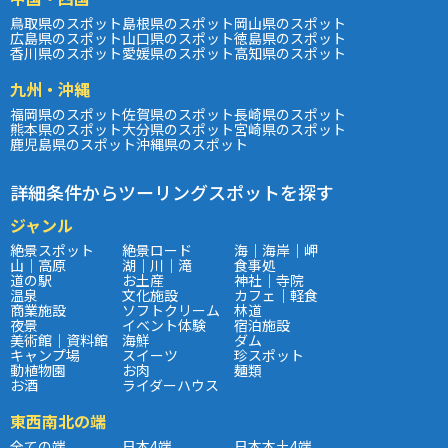
鳥取県のスポット
島根県のスポット
岡山県のスポット
広島県のスポット
山口県のスポット
徳島県のスポット
香川県のスポット
愛媛県のスポット
高知県のスポット
九州・沖縄
福岡県のスポット
佐賀県のスポット
長崎県のスポット
熊本県のスポット
大分県のスポット
宮崎県のスポット
鹿児島県のスポット
沖縄県のスポット
詳細条件からツーリングスポットを探す
ジャンル
絶景スポット
絶景ロード
海｜海岸｜岬
山｜高原
湖｜川｜滝
食事処
道の駅
お土産
神社｜寺院
温泉
文化施設
カフェ｜軽食
商業施設
ソフトクリーム
林道
夜景
イベント体験
宿泊施設
美術館｜資料館
海鮮
ダム
キャンプ場
スイーツ
珍スポット
動植物園
お肉
麺類
お酒
ライダーハウス
東西南北の端
全ての端
日本4端
日本本土4端