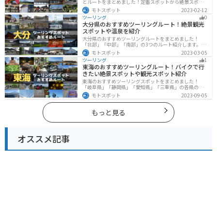
とルートをまとめました！定番スポットから絶景スポッ
ト、温泉、山、海、グルメなど様々なジャンルで楽しめ
モトスポット
2023-02-12
ます。バイクで鹿児島ツーリングに行こうと思っている
ツーリング
0
人は、参考にしてください。
大分県のおすすめツーリングルート！絶景観光
スポットや温泉を紹介
大分県のおすすめツーリングルートをまとめました！
「北部」「中部」「南部」の3つのルート紹介します。阿
蘇の雄大な自然を満喫できるスポットや温泉を満喫する
モトスポット
2023-03-05
ツーリングができます。バイクで大分県にツーリングに
ツーリング
1
行く際は参考にしてください。
東海のおすすめツーリングルート！バイクで行
きたい絶景スポットや観光スポット紹介
東海のおすすめツーリングスポットをまとめました！
「岐阜県」「静岡県」「愛知県」「三重県」の各県の観
光地紹介します。自然豊かな山々や湖、温泉地が点在
モトスポット
2023-09-05
し、四季折々の景色を楽しめるスポットが多数ありま
す。バイクで東海にツーリングに行く際は参考にしてく
ださい。
もっと見る
オススメ記事