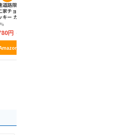
道路限定 Fujiya
寿製菓株式会社 二十
お中元 プ
二家チョコチップ
世紀梨ゴーフレット
製菓 因幡
ッキー カントリー
(10枚入) お土産 定番
(20ヶ入) 
ム COUNTRY M
ギフト 鳥取 寿製菓
まんじゅう
0%
寿製菓株式会社
因幡の白うさ
'AM 鳥取 sweets
山陰 島根 お土産 ギ
退職 送別 
780円
1,750円
3,186円
1,980円
ラ white rose
フト プレゼント 贈
送迎 暑中見
ヒー coffee 16
り物 内祝 ゴーフル
お供え
入り クッキー
Amazonで見る
Amazonで見る
Amazo