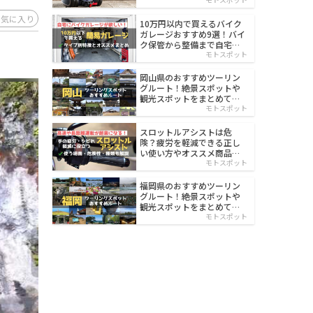
イルド
お気に入り
10万円以内で買えるバイク
ガレージおすすめ9選！バイ
ク保管から整備まで自宅で
楽々
モトスポット
岡山県のおすすめツーリン
グルート！絶景スポットや
観光スポットをまとめて紹
介
モトスポット
スロットルアシストは危
険？疲労を軽減できる正し
い使い方やオススメ商品を
紹介
モトスポット
福岡県のおすすめツーリン
グルート！絶景スポットや
観光スポットをまとめて紹
介
モトスポット