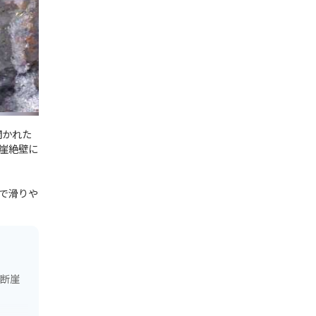
開かれた
崖絶壁に
で滑りや
、断崖