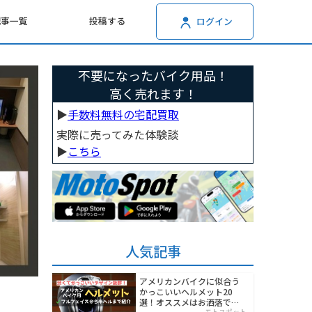
記事一覧
投稿する
ログイン
不要になったバイク用品！
高く売れます！
▶︎
手数料無料の宅配買取
実際に売ってみた体験談
▶︎
こちら
人気記事
アメリカンバイクに似合う
かっこいいヘルメット20
選！オススメはお洒落でワ
モトスポット