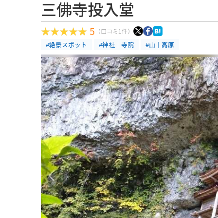
三佛寺投入堂
5
（口コミ1件）
#絶景スポット
#神社｜寺院
#山｜高原