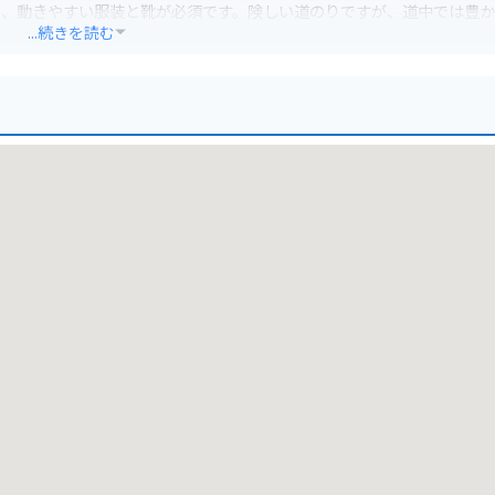
り、動きやすい服装と靴が必須です。険しい道のりですが、道中では豊
...続きを読む
歩で参拝しましょう。駐車場から投入堂までは、片道約1時間ほどの道
グにもおすすめのスポットです。