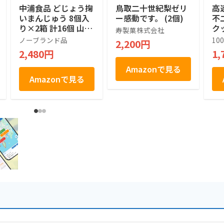
中浦食品 どじょう掬
鳥取二十世紀梨ゼリ
高速
いまんじゅう 8個入
ー感動です。 (2個)
不
り×2箱 計16個 山陰
ク
寿製菓株式会社
銘菓 島根 鳥取 お土
マア
ノーブランド品
10
2,200円
産 白あん 個包装 ギ
A\
2,480円
1,
フト 手土産 まとめ
白バ
買い
コー
Amazonで見る
枚
Amazonで見る