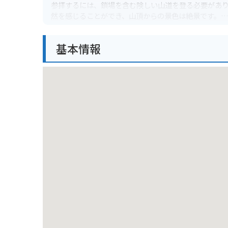
参拝するには、鎖場を含む険しい山道を登る必要があ
然を感じることができ、山頂からの景色は絶景です。
バイクで行く場合は、三佛寺専用の駐車場に停めて、徒
基本情報
す。紅葉の名所としても知られており、秋のツーリン