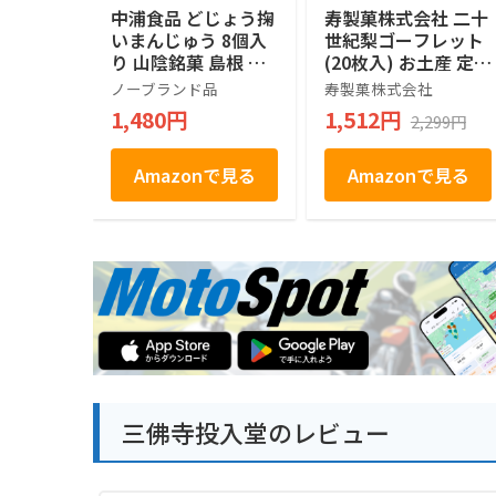
中浦食品 どじょう掬
寿製菓株式会社 二十
いまんじゅう 8個入
世紀梨ゴーフレット
り 山陰銘菓 島根 鳥
(20枚入) お土産 定番
取 お土産 白あん 饅
ギフト 鳥取 寿製菓
ノーブランド品
寿製菓株式会社
頭 個包装 和菓子 ギ
山陰 島根 お土産 ギ
1,480円
1,512円
2,299円
フト 手土産 帰省土
フト プレゼント 贈
産 お取り寄せ
り物 内祝 ゴーフル
Amazonで見る
Amazonで見る
三佛寺投入堂のレビュー