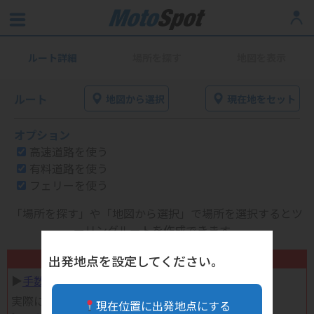
ルート詳細
場所を探す
地図を表示
ルート
地図から選択
現在地をセット
オプション
高速道路を使う
有料道路を使う
フェリーを使う
「場所を探す」や「地図から選択」で場所を選択するとツ
ーリングルートを作成できます。
不要になったバイク用品高く売れます！
出発地点を設定してください。
▶︎
手数料完全無料の自宅で売れる宅配買取
実際に売ってみた体験談
現在位置に出発地点にする