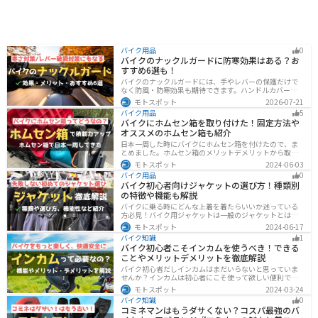
バイク用品
0
バイクのナックルガードに防寒効果はある？お
すすめ6選も！
バイクのナックルガードには、手やレバーの保護だけで
なく防風・防寒効果も期待できます。ハンドルカバーと
の違いやメリット・デメリット、選び方を解説し、冬の
モトスポット
2026-07-21
ツーリングにおすすめの大型ナックルガード6選を価格や
バイク用品
5
特徴とともに紹介します。
バイクにホムセン箱を取り付けた！固定方法や
オススメのホムセン箱も紹介
日本一周した時にバイクにホムセン箱を付けたので、ま
とめました。ホムセン箱のメリットデメリットから取り
付け方法、実際につけてどううだったのか、オススメの
モトスポット
2024-06-03
ホムセン箱まで全て解説します。バイクにホムセン箱を
バイク用品
0
付けたいと思っている人はぜひ参考にしてください。
バイク初心者向けジャケットの選び方！種類別
の特徴や機能も解説
バイクに乗る時にどんな上着を着たらいいか迷っている
方必見！バイク用ジャケットは一般のジャケットとは違
い、バイク専用に作られています。動きやすさ・快適
モトスポット
2024-06-17
さ・機能性・デザイン性など様々なメリットがありま
バイク知識
1
す。この記事では、ジャケットの種類や選び方など初心
バイク初心者こそインカムを使うべき！できる
者が知っておくべきことをまとめました。
ことやメリットデメリットを徹底解説
バイク初心者だしインカムはまだいらないと思っていま
せんか？インカムは初心者にこそ使って欲しい便利で安
全に運転するための機器です。インカムでできることや
モトスポット
2024-03-24
メリットデメリットなどまとめましたので、気になって
バイク知識
0
いる人はぜひ参考にしてください。
コミネマンはもうダサくない？コスパ最強のバ