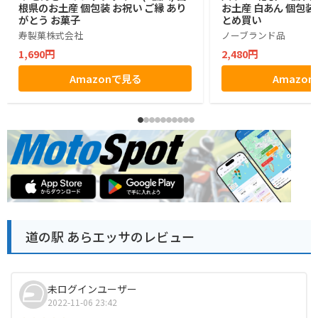
根県のお土産 個包装 お祝い ご縁 あり
お土産 白あん 個包装
がとう お菓子
とめ買い
寿製菓株式会社
ノーブランド品
1,690円
2,480円
Amazonで見る
Amazo
道の駅 あらエッサのレビュー
未ログインユーザー
2022-11-06 23:42