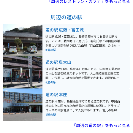
「周辺のレストラン・カフェ」をもっと見る
海が見渡せる展望台もあります。
周辺の道の駅
道の駅 広瀬・富田城
道の駅 広瀬・富田城は、島根県安来市にある道の駅で
す。 ここは、戦国時代に尼子氏、毛利氏などの山陰の雄
が激しい攻防を繰り広げた山城「月山富田城」のふもと
に位置しています。道の駅からは、月山富田城跡や、城
#道の駅
下町の面影を残す武家屋敷などを見学することができま
す。 また、地元の特産品を販売する物産館もあり、新鮮
道の駅 奥大山
な野菜や果物、山陰の海の幸などを購入することができ
ます。レストランでは、地元産の食材を使った料理を楽
道の駅 奥大山は、鳥取県日野郡にある、中国地方最高峰
しむことができます。 バイクで訪れる場合、道の駅の駐
の大山を望む絶景スポットです。大山隠岐国立公園の玄
車場には、バイク専用の駐車スペースが用意されていま
関口に位置し、雄大な自然を満喫できます。 施設内に
す。また、周辺には、ワインディングロードも多いた
は、地元の特産品を販売する売店や、大山そばなどの郷
#道の駅
め、ツーリングの休憩場所としても最適です。 周辺に
土料理が味わえるレストランがあります。売店では、大
は、清水寺や足立美術館など、観光スポットも充実して
山牧場の牛乳を使ったソフトクリームやチーズ、地元産
道の駅 本庄
います。
の野菜などが人気です。 バイクで訪れる場合、道の駅 奥
大山は、ツーリングの休憩場所として最適です。駐車場
道の駅 本庄は、島根県邑南町にある道の駅です。中国山
も広く、景色を眺めながらゆっくりと休めます。大山環
地の山々に囲まれた自然豊かな場所に位置し、ドライブ
状道路は、ワインディングロードとしても人気があり、
コースの休憩地点として人気があります。 地元の新鮮な
多くのライダーが訪れます。周辺には、大山寺や鍵掛峠
野菜や果物が並ぶ農産物直売所は、道の駅 本庄の魅力の
#道の駅
など、観光スポットも点在しており、ツーリングの拠点
一つです。旬の食材を使った料理が楽しめるレストラン
としてもおすすめです。 奥大山の豊かな自然の中で、雄
もあり、地元の味が楽しめます。特に、邑南町産のそば
「周辺の道の駅」をもっと見る
大な景色と新鮮な空気を満喫してください。
粉を使った手打ちそばはおすすめです。 バイクで訪れる
場合、道の駅 本庄は広々とした駐車場があるので安心で