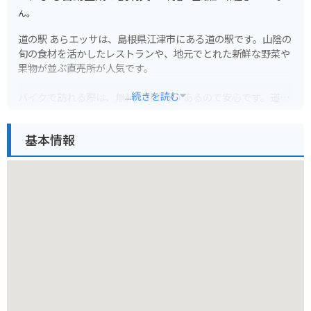
ん。
道の駅 あらエッサは、島根県江津市にある道の駅です。山陰の
旬の食材を活かしたレストランや、地元でとれた新鮮な野菜や
果物が並ぶ直売所が人気です。
...続きを読む
バイクで訪れる際は、無料の駐車場があるので安心です。道の
駅の目の前には、日本海を望むことができる絶景スポット「あ
らエッサ海岸」が広がっています。夏には海水浴を楽しむこと
基本情報
もでき、ツーリングで疲れた体を癒すのにも最適です。
また、道の駅 あらエッサ周辺には、波の浸食によってできた断
崖絶壁が続く「立神岩」や、約1kmに渡って続く桜並木が美し
い「波子海岸」など、観光スポットも点在しています。
地元の名産品としては、新鮮な魚介類を使った「あご野焼き」
や、島根県産のそば粉を使った「出雲そば」などがおすすめで
す。道の駅 あらエッサで、山陰の自然と食を満喫してくださ
い。