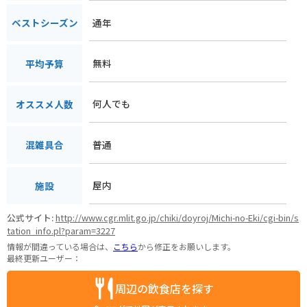
通年
ベストシーズン
無料
平均予算
何人でも
オススメ人数
普通
混雑具合
屋内
施設
公式サイト:
http://www.cgr.mlit.go.jp/chiki/doyroj/Michi-no-Eki/cgi-bin/s
tation_info.pl?param=3227
情報が間違っている場合は、
こちら
から修正をお願いします。
最終更新ユーザー：
周辺の飲食店を探す