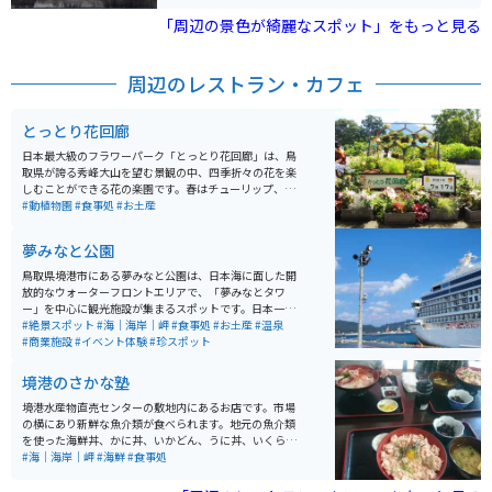
せんが少なめです。
「周辺の景色が綺麗なスポット」をもっと見る
周辺のレストラン・カフェ
とっとり花回廊
日本最大級のフラワーパーク「とっとり花回廊」は、鳥
取県が誇る秀峰大山を望む景観の中、四季折々の花を楽
しむことができる花の楽園です。春はチューリップ、ア
イスランドポピー、5月ごろから夏にかけては10万株も
#動植物園
#食事処
#お土産
のゆりやバラ、秋はコスモスやサルビア、そして冬には
サザンカ、ビオラ、パンジーなど四季の花が園内を覆い
夢みなと公園
つくします。 総面積50ヘクタールの敷地内の中央には、
直径50ｍ、高さ21ｍのドーム型をしたガラス温室があ
鳥取県境港市にある夢みなと公園は、日本海に面した開
り、ヤシの木などの熱帯、亜熱帯の植物と、約1,000株
放的なウォーターフロントエリアで、「夢みなとタワ
のさまざまな種類の洋ランが1年中咲き乱れています。
ー」を中心に観光施設が集まるスポットです。日本一低
いタワーとして知られる展望施設からは港や海を一望で
#絶景スポット
#海｜海岸｜岬
#食事処
#お土産
#温泉
き、ゆったりとした景色を楽しめます。周辺には温泉施
#商業施設
#イベント体験
#珍スポット
設や商業施設、フェリーターミナルもあり、散策や休憩
に便利な環境が整っています。 特に豪華客船が寄港する
境港のさかな塾
タイミングでは多くの人で賑わい、国際的な港町の雰囲
気を感じられるのも魅力です。広い敷地と海沿いの道は
境港水産物直売センターの敷地内にあるお店です。市場
開放感があり、バイクでの立ち寄りにも適しており、ツ
の横にあり新鮮な魚介類が食べられます。地元の魚介類
ーリングの休憩や景色を楽しむスポットとしてもおすす
を使った海鮮丼、かに丼、いかどん、うに丼、いくら
めです。
丼、まぐろ山かけ丼などがあります。9月から６月は紅ズ
#海｜海岸｜岬
#海鮮
#食事処
ワイガニ食べ放題45分も開催されます。 中海、宍道湖を
眺めながら向かうと良いです。北へ15分ほど走ると日本