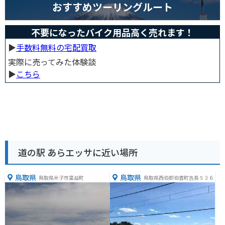
おすすめツーリングルート
不要になったバイク用品高く売れます！
▶︎
手数料無料の宅配買取
実際に売ってみた体験談
▶︎
こちら
道の駅 あらエッサに近い場所
鳥取県
鳥取県
鳥取県米子市富益町
鳥取県西伯郡伯耆町吉長５３６