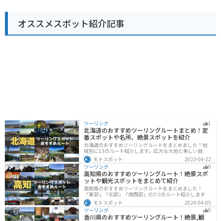
す。周辺には、雄大な自然の中を走る気持ちの良いワイ
ンディングロードが数多くあります。ツーリングの休憩
オススメスポット紹介記事
場所として、ぜひ立ち寄ってみてください。 道の駅 本庄
から車で約30分の場所には、「いづもまがたまの里 伝承
館」があります。ここでは、古代の出雲文化に触れるこ
とができます。勾玉作り体験などもできるので、家族連
れにもおすすめです。
ツーリング
1
北海道のおすすめツーリングルートまとめ！定
番スポットや名所、絶景スポットを紹介
北海道のおすすめツーリングルートをまとめました！地
域別に13のルート紹介します。広大な大地と美しい自然
が広がり、四季折々の魅力を楽しめる観光スポットが数
モトスポット
2023-04-22
多くあります。バイクで北海道にツーリングに行く際は
ツーリング
0
参考にしてください。
高知県のおすすめツーリングルート！絶景スポ
ットや観光スポットをまとめて紹介
高知県のおすすめツーリングルートをまとめました！
「東部」「北部」「南西部」の3つのルート紹介します。
山と海どちらも楽しめるスポットが多数あり、様々な楽
モトスポット
2024-04-05
しみ方ができます。バイクで高知県にツーリングに行く
ツーリング
0
際は参考にしてください。
香川県のおすすめツーリングルート！絶景,観