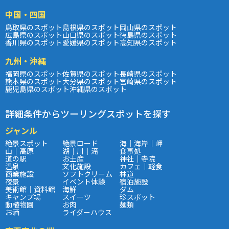
中国・四国
鳥取県のスポット
島根県のスポット
岡山県のスポット
広島県のスポット
山口県のスポット
徳島県のスポット
香川県のスポット
愛媛県のスポット
高知県のスポット
九州・沖縄
福岡県のスポット
佐賀県のスポット
長崎県のスポット
熊本県のスポット
大分県のスポット
宮崎県のスポット
鹿児島県のスポット
沖縄県のスポット
詳細条件からツーリングスポットを探す
ジャンル
絶景スポット
絶景ロード
海｜海岸｜岬
山｜高原
湖｜川｜滝
食事処
道の駅
お土産
神社｜寺院
温泉
文化施設
カフェ｜軽食
商業施設
ソフトクリーム
林道
夜景
イベント体験
宿泊施設
美術館｜資料館
海鮮
ダム
キャンプ場
スイーツ
珍スポット
動植物園
お肉
麺類
お酒
ライダーハウス