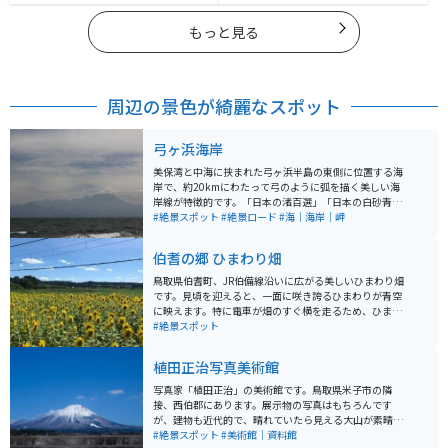
もっと見る
周辺の景色が綺麗なスポット
弓ヶ浜海岸
美保湾と中海に挟まれた弓ヶ浜半島の東側に位置する海
岸で、約20kmにわたって弓のように弧を描く美しい海
岸線が特徴的です。「日本の渚百選」「日本の白砂青松1
00選」にも選定されています。 この海岸線には名湯「皆
#絶景スポット
#絶景ロード
#海｜海岸｜岬
生温泉」（米子市）があり、また、境港エリアには海岸
線を望む絶景沿いに各名所が点在しています。レジャー
伯耆の郷 ひまわり畑
客に人気で四季を通じて賑わっています。特に「夢みな
と公園」はその代表的なスポットで、境港のシンボルタ
鳥取県伯耆町、JR伯備線沿いに広がる美しいひまわり畑
ワー「夢みなとタワー」や「境港さかなセンター」「み
です。見頃を迎えると、一面に咲き誇るひまわりが青空
なとまち商店街」「みなと温泉館」など、人気スポット
に映えます。特に電車が畑のすぐ横を走るため、ひまわ
が集結しています。 また、弓ヶ浜海岸はマリンスポーツ
りと列車を一緒に撮影できるスポットとして人気があり
#絶景スポット
の名所としても知られ、サーフィンやヨット、パラセー
ます。満開のひまわりが作り出す風景は圧巻です。ま
リングなどを楽しむことができます。夏季には特に多く
た、散策路も整備されているため、ひまわり畑の中を歩
植田正治写真美術館
の観光客で賑わいます。海辺にある程度まで車を乗り入
きながら堪能できます。また、すぐ横にはパン屋さんも
れることができますが、砂地なのでバイクは要注意で
ありパンを美味しく食べながらひまわり鑑賞もできま
写真家「植田正治」の美術館です。鳥取県米子市の隣
す。 さらに、この地域は白ネギの栽培が盛んであり、弓
す。
接、西伯郡にあります。展示物の写真はもちろんです
浜絣などの工芸品も存在します。また、風土記の国引神
が、建物も近代的で、晴れていたら見える大山が素晴ら
話にも登場するこの地は、松林が広がる詩情豊かな景観
しいです。近くにコンビニやお店が無いわけではありま
#絶景スポット
#美術館｜資料館
が広がっています。