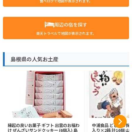
食べログで地図が表示されます。
周辺の宿を探す
楽天トラベルで地図が表示されます。
島根県の人気お土産
縁起の良いお菓子 ギフト 出雲のお福わ
中浦食品 どじょう掬
け ぜんざいサンドクッキー (6個入) 島
入り×2箱 計16個 山