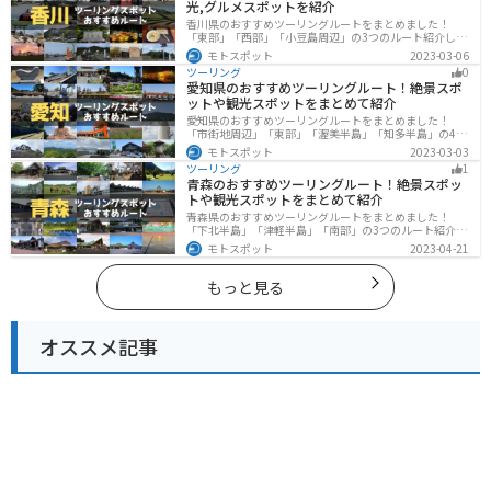
光,グルメスポットを紹介
香川県のおすすめツーリングルートをまとめました！
「東部」「西部」「小豆島周辺」の3つのルート紹介しま
す。自然豊かな山から海、絶品グルメを満喫するツーリ
モトスポット
2023-03-06
ングができます。バイクで香川県にツーリングに行く際
ツーリング
0
は参考にしてください。
愛知県のおすすめツーリングルート！絶景スポ
ットや観光スポットをまとめて紹介
愛知県のおすすめツーリングルートをまとめました！
「市街地周辺」「東部」「渥美半島」「知多半島」の4つ
のルート紹介します。名古屋周辺の栄えたスポットから
モトスポット
2023-03-03
山、海、美術館なども多数あり、自然・歴史・文化を満
ツーリング
1
喫するツーリングができます。バイクで愛知県にツーリ
青森のおすすめツーリングルート！絶景スポッ
ングに行く際は参考にしてください。
トや観光スポットをまとめて紹介
青森県のおすすめツーリングルートをまとめました！
「下北半島」「津軽半島」「南部」の3つのルート紹介し
ます。自然に恵まれた風光明媚な景色や歴史文化に触れ
モトスポット
2023-04-21
られる観光スポットが多くあります。バイクで青森県に
ツーリングに行く際は参考にしてください。
もっと見る
オススメ記事