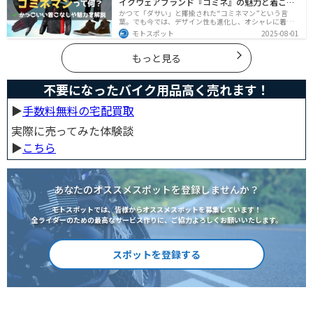
イクウェアブランド『コミネ』の魅力と着こな
し術
かつて「ダサい」と揶揄された“コミネマン”という言
葉。でも今では、デザイン性も進化し、オシャレに着こ
なせるコミネ製品が続々登場。コスパと安全性に優れた
モトスポット
2025-08-01
アイテムを使って、街でもツーリングでも浮かないスマ
ートなスタイルを目指そう！
もっと見る
不要になったバイク用品高く売れます！
▶︎
手数料無料の宅配買取
実際に売ってみた体験談
▶︎
こちら
あなたのオススメスポットを登録しませんか？
モトスポットでは、皆様からオススメスポットを募集しています！
全ライダーのための最高なサービス作りに、ご協力よろしくお願いいたします。
スポットを登録する