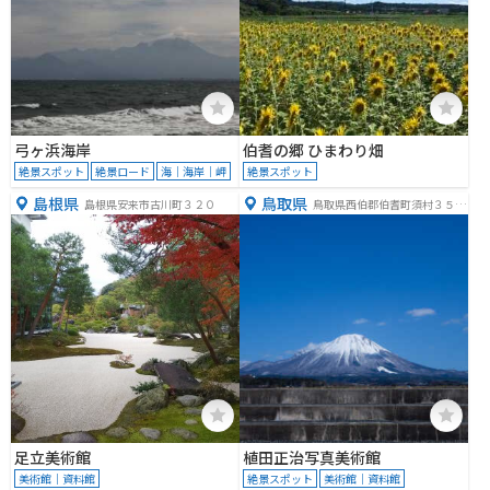
弓ヶ浜海岸
伯耆の郷 ひまわり畑
絶景スポット
絶景ロード
海｜海岸｜岬
絶景スポット
島根県
鳥取県
島根県安来市古川町３２０
鳥取県西伯郡伯耆町須村３５３
−３
足立美術館
植田正治写真美術館
美術館｜資料館
絶景スポット
美術館｜資料館