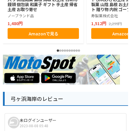
饅頭 個包装 和菓子 ギフト 手土産 帰省
製菓 山陰 島根 お土
土産 お取り寄せ
ト 贈り物 内祝 ゴー
ノーブランド品
寿製菓株式会社
1,480円
1,512円
2,299円
Amazonで見る
Amazo
弓ヶ浜海岸のレビュー
未ログインユーザー
2023-08-08 05:48