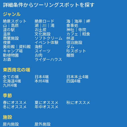
詳細条件からツーリングスポットを探す
ジャンル
絶景スポット
絶景ロード
海｜海岸｜岬
山｜高原
湖｜川｜滝
食事処
道の駅
お土産
神社｜寺院
温泉
文化施設
カフェ｜軽食
商業施設
ソフトクリーム
林道
夜景
イベント体験
宿泊施設
美術館｜資料館
海鮮
ダム
キャンプ場
スイーツ
珍スポット
動植物園
お肉
麺類
お酒
ライダーハウス
東西南北の端
全ての端
日本4端
日本本土4端
北海道4端
本州4端
四国4端
九州4端
季節
春にオススメ
夏にオススメ
秋にオススメ
冬にオススメ
年中オススメ
施設
屋内施設
屋外施設