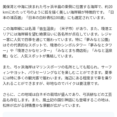
美保湾と中海に挟まれた弓ヶ浜半島の東側に位置する海岸で、約20
kmにわたって弓のように弧を描く美しい海岸線が特徴的です。「日
本の渚百選」「日本の白砂青松100選」にも選定されています。
この海岸線には名湯「皆生温泉」（米子市）があり、また、境港エ
リアには海岸線を望む絶景沿いに各名所が点在しています。レジャ
ー客に人気で四季を通じて賑わっています。特に「夢みなと公園」
はその代表的なスポットで、境港のシンボルタワー「夢みなとタワ
ー」や「境港さかなセンター」「みなとまち商店街」「みなと温泉
館」など、人気スポットが集結しています。
また、弓ヶ浜海岸はマリンスポーツの名所としても知られ、サーフ
ィンやヨット、パラセーリングなどを楽しむことができます。夏季
には特に多くの観光客で賑わいます。海辺にある程度まで車を乗り
入れることができますが、砂地なのでバイクは要注意です。
さらに、この地域は白ネギの栽培が盛んであり、弓浜絣などの工芸
品も存在します。また、風土記の国引神話にも登場するこの地は、
松林が広がる詩情豊かな景観が広がっています。