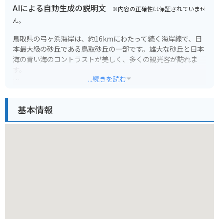
AIによる自動生成の説明文
※内容の正確性は保証されていませ
ん。
鳥取県の弓ヶ浜海岸は、約16kmにわたって続く海岸線で、日
本最大級の砂丘である鳥取砂丘の一部です。雄大な砂丘と日本
海の青い海のコントラストが美しく、多くの観光客が訪れま
す。
...続きを読む
弓ヶ浜海岸では、砂丘を滑り降りるサンドボードやパラグライ
ダー、ラクダに乗る体験など、さまざまなアクティビティを楽
基本情報
しむことができます。また、海岸沿いには遊歩道が整備されて
いるので、景色を眺めながら散歩やサイクリングを楽しむこと
もできます。夕暮れ時には、水平線に沈む夕日が砂丘を赤く染
め上げる絶景を見ることができ、特にロマンチックな雰囲気に
なります。
バイクで訪れる場合は、鳥取砂丘の周辺に無料駐車場がいくつ
かあるので、バイクを停めて徒歩で砂丘にアクセスできます。
鳥取砂丘の周辺には、お土産店やレストランなども充実してい
るので、観光の拠点としても便利です。