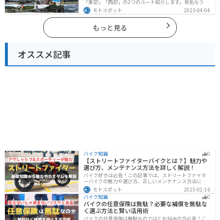
「東部」「西部」の2つのルート紹介します。有名なうず
しおや山を中心とした自然豊かなスポットが多数ありま
モトスポット
2023-04-04
す。バイクで徳島県にツーリングに行く際は参考にして
ください。
もっと見る
オススメ記事
バイク知識
0
【ストリートファイターバイクとは？】魅力や
選び方、メンテナンス方法を詳しく解説！
バイク好きは必見！この記事では、ストリートファイタ
ーバイクの魅力や選び方、正しいメンテナンス方法につ
いて解説しています。実はストリートファイターバイク
モトスポット
2025-01-16
は、個性的なデザインと高い走行性能が魅力です。この
バイク知識
0
記事を読めば、ストリートファイターバイクの魅力がわ
バイクの任意保険は無駄？必要な補償を無駄な
かります。
く選ぶ方法と賢い活用術
バイクの任意保険は無駄なのではとお悩みの方必見！こ