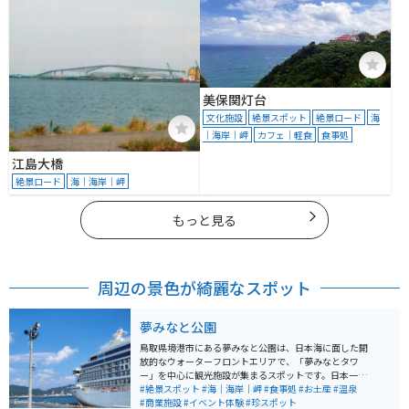
美保関灯台
文化施設
絶景スポット
絶景ロード
海
｜海岸｜岬
カフェ｜軽食
食事処
江島大橋
絶景ロード
海｜海岸｜岬
もっと見る
周辺の景色が綺麗なスポット
夢みなと公園
鳥取県境港市にある夢みなと公園は、日本海に面した開
放的なウォーターフロントエリアで、「夢みなとタワ
ー」を中心に観光施設が集まるスポットです。日本一低
いタワーとして知られる展望施設からは港や海を一望で
#絶景スポット
#海｜海岸｜岬
#食事処
#お土産
#温泉
き、ゆったりとした景色を楽しめます。周辺には温泉施
#商業施設
#イベント体験
#珍スポット