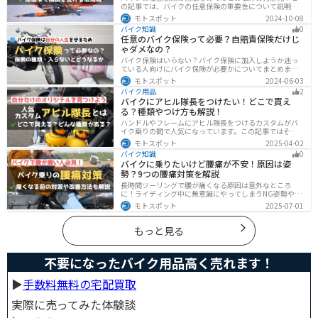
の記事では、バイクの任意保険の重要性について説明し
ています。実は、自賠責保険だけでは不十分な保護しか
モトスポット
2024-10-08
得られず、経済的リスクも高いです。この記事を読めば、
バイク知識
0
バイクの任意保険が必要な理由がわかります。
任意のバイク保険って必要？自賠責保険だけじ
ゃダメなの？
バイク保険はいらない？バイク保険に加入しようか迷っ
ている人向けにバイク保険が必要かについてまとめまし
た。自賠責保険と任意保険の違いについても解説したの
モトスポット
2024-06-03
で、バイク保険を検討している人は参考にしてくださ
バイク用品
2
い。
バイクにアヒル隊長をつけたい！どこで買え
る？種類やつけ方も解説！
ハンドルやフレームにアヒル隊長をつけるカスタムがバ
イク乗りの間で人気になっています。この記事ではそん
なアヒル隊長について、どこで買えるのかどんな種類が
モトスポット
2025-04-02
あるのか、バイクに付ける際の注意点などまとめまし
バイク知識
0
た。アヒル隊長でオリジナルカスタムをしたい人は参考
バイクに乗りたいけど腰痛が不安！原因は姿
にしてください。
勢？9つの腰痛対策を解説
長時間ツーリングで腰が痛くなる原因は意外なところ
に！ライディング中に無意識にやってしまうNG姿勢や体
への負担、今すぐ見直せる予防・対策法をわかりやすく
モトスポット
2025-07-01
解説。腰痛対策に効果的な便利アイテムも紹介し、快適
で楽しいツーリングをサポートします。
もっと見る
不要になったバイク用品高く売れます！
▶︎
手数料無料の宅配買取
実際に売ってみた体験談