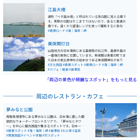
設や商業施設、フェリーターミナルもあり、散策や休憩
に便利な環境が整っています。 特に豪華客船が寄港する
江島大橋
タイミングでは多くの人で賑わい、国際的な港町の雰囲
気を感じられるのも魅力です。広い敷地と海沿いの道は
通称「ベタ踏み坂」と呼ばれている急勾配に見える橋で
開放感があり、バイクでの立ち寄りにも適しており、ツ
す。実際の勾配はそこまでではないので、走ると普通の
ーリングの休憩や景色を楽しむスポットとしてもおすす
橋です。遠くから望遠レンズを使って撮影すると急勾配
めです。
に見えます。 島根県と鳥取県を跨いでかかっています。
#絶景ロード
#海｜海岸｜岬
車のCMでも使用されたことのある場所なので、テレビで
見たことのある人はいるかもしれませんが、島根にある
美保関灯台
ことは意外と知られていないので、行っておくと話題作
りになるかもしれません。 橋自体には当然駐車はできま
山陰地方の日本海側にある島根県の松江市、島根半島の
せんが、渡り切った先にコンビニがあるので、そこ止め
一番端の東側に位置しています。美保関は漁業の町でま
て眺めている人が多いです。
た日本の恵比寿神社の総本社である美保関神社がありま
す。美保関灯台は日本で一番古い灯台と呼ばれていま
#文化施設
#絶景スポット
#絶景ロード
#海｜海岸｜岬
す。灯台までの道は山道で、ツーリングをするには丁度
#カフェ｜軽食
#食事処
良いワインディングの道です。灯台には軽食の喫茶店も
「周辺の景色が綺麗なスポット」をもっと見る
あり、また景色は素晴らしいです。中国地方の最高峰大
山から隠岐島まで見渡せます。
周辺のレストラン・カフェ
夢みなと公園
鳥取県境港市にある夢みなと公園は、日本海に面した開
放的なウォーターフロントエリアで、「夢みなとタワ
ー」を中心に観光施設が集まるスポットです。日本一低
いタワーとして知られる展望施設からは港や海を一望で
#絶景スポット
#海｜海岸｜岬
#食事処
#お土産
#温泉
き、ゆったりとした景色を楽しめます。周辺には温泉施
#商業施設
#イベント体験
#珍スポット
設や商業施設、フェリーターミナルもあり、散策や休憩