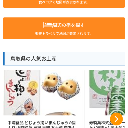
食べログで地図が表示されます。
周辺の宿を探す
楽天トラベルで地図が表示されます。
鳥取県の人気お土産
中浦食品 どじょう掬いまんじゅう 8個
寿製菓株式会社 二十
入り 山陰銘菓 島根 鳥取 お土産 白あん
ト (20枚入) お土産 