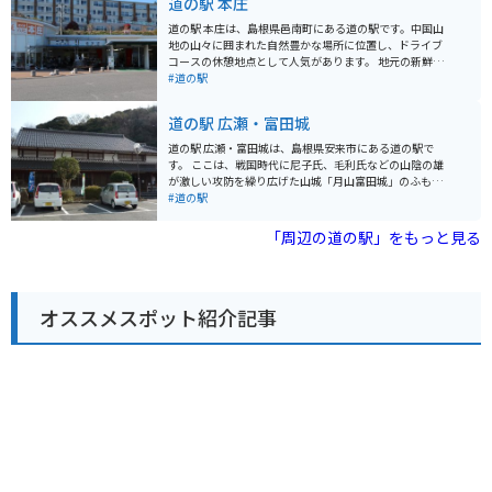
道の駅 本庄
楽しむこともでき、ツーリングで疲れた体を癒すのにも
最適です。 また、道の駅 あらエッサ周辺には、波の浸食
道の駅 本庄は、島根県邑南町にある道の駅です。中国山
によってできた断崖絶壁が続く「立神岩」や、約1kmに
地の山々に囲まれた自然豊かな場所に位置し、ドライブ
渡って続く桜並木が美しい「波子海岸」など、観光スポ
コースの休憩地点として人気があります。 地元の新鮮な
ットも点在しています。 地元の名産品としては、新鮮な
野菜や果物が並ぶ農産物直売所は、道の駅 本庄の魅力の
#道の駅
魚介類を使った「あご野焼き」や、島根県産のそば粉を
一つです。旬の食材を使った料理が楽しめるレストラン
使った「出雲そば」などがおすすめです。道の駅 あらエ
もあり、地元の味が楽しめます。特に、邑南町産のそば
道の駅 広瀬・富田城
ッサで、山陰の自然と食を満喫してください。
粉を使った手打ちそばはおすすめです。 バイクで訪れる
場合、道の駅 本庄は広々とした駐車場があるので安心で
道の駅 広瀬・富田城は、島根県安来市にある道の駅で
す。周辺には、雄大な自然の中を走る気持ちの良いワイ
す。 ここは、戦国時代に尼子氏、毛利氏などの山陰の雄
ンディングロードが数多くあります。ツーリングの休憩
が激しい攻防を繰り広げた山城「月山富田城」のふもと
場所として、ぜひ立ち寄ってみてください。 道の駅 本庄
に位置しています。道の駅からは、月山富田城跡や、城
#道の駅
から車で約30分の場所には、「いづもまがたまの里 伝承
下町の面影を残す武家屋敷などを見学することができま
館」があります。ここでは、古代の出雲文化に触れるこ
す。 また、地元の特産品を販売する物産館もあり、新鮮
「周辺の道の駅」をもっと見る
とができます。勾玉作り体験などもできるので、家族連
な野菜や果物、山陰の海の幸などを購入することができ
れにもおすすめです。
ます。レストランでは、地元産の食材を使った料理を楽
しむことができます。 バイクで訪れる場合、道の駅の駐
車場には、バイク専用の駐車スペースが用意されていま
オススメスポット紹介記事
す。また、周辺には、ワインディングロードも多いた
め、ツーリングの休憩場所としても最適です。 周辺に
は、清水寺や足立美術館など、観光スポットも充実して
います。