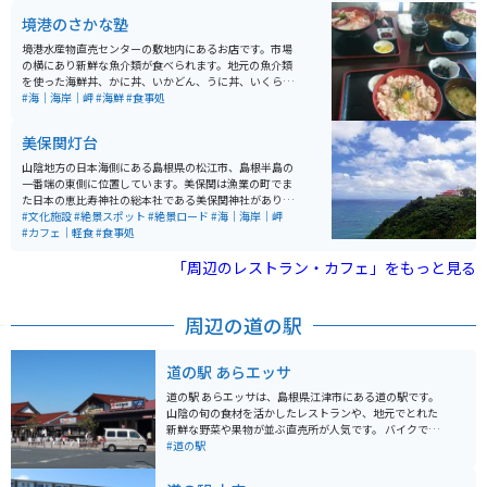
に便利な環境が整っています。 特に豪華客船が寄港する
境港のさかな塾
タイミングでは多くの人で賑わい、国際的な港町の雰囲
気を感じられるのも魅力です。広い敷地と海沿いの道は
境港水産物直売センターの敷地内にあるお店です。市場
開放感があり、バイクでの立ち寄りにも適しており、ツ
の横にあり新鮮な魚介類が食べられます。地元の魚介類
ーリングの休憩や景色を楽しむスポットとしてもおすす
を使った海鮮丼、かに丼、いかどん、うに丼、いくら
めです。
丼、まぐろ山かけ丼などがあります。9月から６月は紅ズ
#海｜海岸｜岬
#海鮮
#食事処
ワイガニ食べ放題45分も開催されます。 中海、宍道湖を
眺めながら向かうと良いです。北へ15分ほど走ると日本
美保関灯台
海が見渡せる展望台もあります。
山陰地方の日本海側にある島根県の松江市、島根半島の
一番端の東側に位置しています。美保関は漁業の町でま
た日本の恵比寿神社の総本社である美保関神社がありま
す。美保関灯台は日本で一番古い灯台と呼ばれていま
#文化施設
#絶景スポット
#絶景ロード
#海｜海岸｜岬
す。灯台までの道は山道で、ツーリングをするには丁度
#カフェ｜軽食
#食事処
良いワインディングの道です。灯台には軽食の喫茶店も
あり、また景色は素晴らしいです。中国地方の最高峰大
「周辺のレストラン・カフェ」をもっと見る
山から隠岐島まで見渡せます。
周辺の道の駅
道の駅 あらエッサ
道の駅 あらエッサは、島根県江津市にある道の駅です。
山陰の旬の食材を活かしたレストランや、地元でとれた
新鮮な野菜や果物が並ぶ直売所が人気です。 バイクで訪
れる際は、無料の駐車場があるので安心です。道の駅の
#道の駅
目の前には、日本海を望むことができる絶景スポット
「あらエッサ海岸」が広がっています。夏には海水浴を