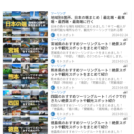
ツーリング
1
地域別6箇所、日本の端まとめ｜最北端・最東
端・最西端・最南端に行く
日本の色々な端を地域別にまとめました！全て一般人が
到達可能な場所なので、観光やツーリングで訪れる際の
参考にしてください。
モトスポット
2024-02-24
ツーリング
0
宮城県のおすすめツーリングルート！絶景スポ
ットや観光スポットをまとめて紹介
宮城県のおすすめツーリングルートをまとめました！
「北部」「中部」「南部」の3つのルート紹介します。キ
ツネ村や広大な山や滝、湖などを歴史や自然を満喫する
モトスポット
2023-03-15
ツーリングができます。バイクで宮城県にツーリングに
ツーリング
0
行く際は参考にしてください。
熊本県のおすすめツーリングルート！絶景スポ
ットや観光スポットをまとめて紹介
熊本県のおすすめツーリングルートをまとめました！
「西部（市街地）」「南部」「阿蘇北部」「阿蘇南部」
の4つのルート紹介します。阿蘇山や天草諸島をはじめと
モトスポット
2023-04-08
した豊かな自然や、熊本城や水前寺成趣園など歴史ある
ツーリング
0
観光スポットが多数あり、様々な楽しみ方ができます。
四国のおすすめツーリングルート！バイクで行
バイクで熊本県にツーリングに行く際は参考にしてくだ
きたい絶景スポットや観光スポット紹介
さい。
四国のおすすめツーリングスポットをまとめました！
「徳島県」「香川県」「愛媛県」「高知県」の各県の観
光地紹介します。自然豊かな山々や湖、温泉地が点在
モトスポット
2023-09-11
し、四季折々の景色を楽しめるスポットが多数ありま
ツーリング
0
す。バイクで四国にツーリングに行く際は参考にしてく
徳島県のおすすめツーリングルート！絶景スポ
ださい。
ットや観光スポットをまとめて紹介
徳島県のおすすめツーリングルートをまとめました！