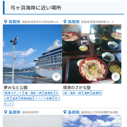
弓ヶ浜海岸に近い場所
鳥取県
鳥取県
鳥取県境港市竹内団地夢みなと
鳥取県境港市昭和町９−５
公園
夢みなと公園
境港のさかな塾
絶景スポット
海｜海岸｜岬
食事処
お
海｜海岸｜岬
海鮮
食事処
土産
温泉
商業施設
イベント体験
珍ス
ポット
島根県
島根県
鳥取県境港市
島根県松江市美保関町美保関