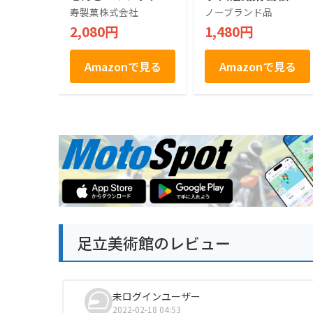
キー (6個入) 島根県
取 お土産 白あん 饅
寿製菓株式会社
ノーブランド品
のお土産 個包装 お
頭 個包装 和菓子 ギ
2,080円
1,480円
祝い ご縁 ありがと
フト 手土産 帰省土
う お菓子
産 お取り寄せ
Amazonで見る
Amazonで見る
足立美術館のレビュー
未ログインユーザー
2022-02-18 04:53