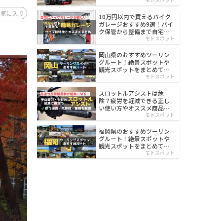
イルド
お気に入り
10万円以内で買えるバイク
ガレージおすすめ9選！バイ
ク保管から整備まで自宅で
楽々
モトスポット
岡山県のおすすめツーリン
グルート！絶景スポットや
観光スポットをまとめて紹
介
モトスポット
スロットルアシストは危
険？疲労を軽減できる正し
い使い方やオススメ商品を
紹介
モトスポット
福岡県のおすすめツーリン
グルート！絶景スポットや
観光スポットをまとめて紹
介
モトスポット