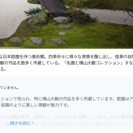
大な日本庭園を持つ美術館。四季折々に様々な表情を醸し出し、借景の自
観の作品を数多く所蔵している。「名園と横山大観コレクション」すな
る。
ていません。
クションで知られ、特に横山大観の作品を多く所蔵しています。庭園は
、絵画のように美しい景観が魅力です。
日本画や陶芸、童画など、約1,500点を収蔵しています。6つの展示館
...続きを読む
す。美術館の周辺には、雄大な自然が広がっており、観光スポットとして