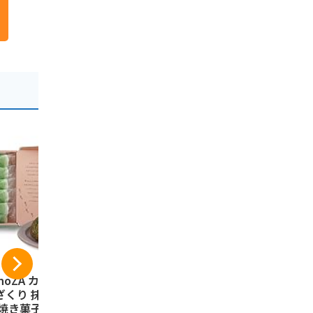
noZA カノザ 奏で
縁起の良いお菓子 寿
山陰限定 
ざくり 抹茶ガレッ
製菓 ギフト 出雲の
寿製菓 すな
 焼き菓子 ホワイ
お福わけ ぜんざいサ
UNABA CO