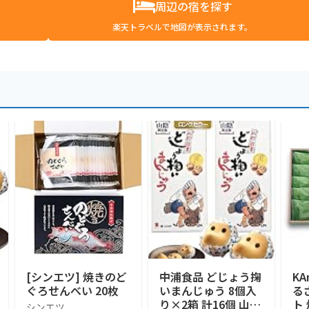
周辺の宿を探す
楽天トラベルで地図が表示されます。
[シンエツ] 焼きのど
中浦食品 どじょう掬
KA
ぐろせんべい 20枚
いまんじゅう 8個入
る
り×2箱 計16個 山陰
ト
シンエツ