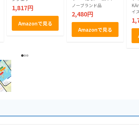
銘菓 島根 鳥取 お土
ト
ノーブランド品
KӒ
1,817円
産 白あん 個包装 ギ
入
イズ
2,480円
フト 手土産 まとめ
1,
買い
Amazonで見る
Amazonで見る