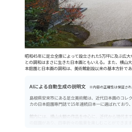
昭和45年に足立全康によって設立された5万坪に及ぶ広
との調和はまさに生きた日本画ともいえる。また、横山大
本庭園と日本画の調和は、美術館創設以来の基本方針であ
AIによる自動生成の説明文
※内容の正確性は保証され
島根県安来市にある足立美術館は、近代日本画のコレ
カの日本庭園専門誌で15年連続日本一に選ばれており
館内には、横山大観の作品を中心に、近代から現代までの
の庭園があり、四季折々の風景を楽しむことができま
気があります。