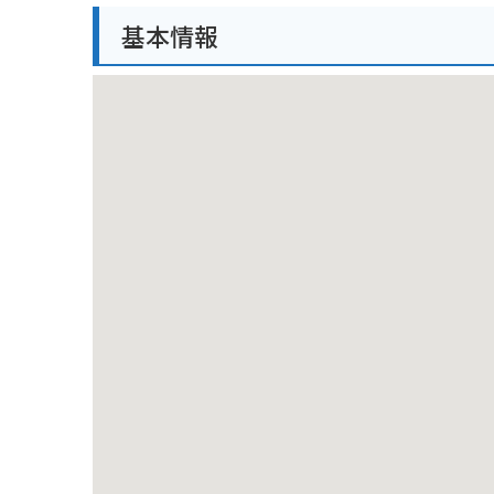
基本情報
バイクで訪れる場合は、駐車場から美術館入り口まで
地」には、地元の特産品を販売するショップやレスト