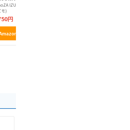
チョコレート 5個
ンドクッキー (12個
ーヒークリ
noZA IZUMO(カノザ
寿製菓株式会社
食品
 ギフト
入) ご縁 ありがとう
ド COFFEE 
モ)
3,080円
2,100円
お菓子
AND 洋風煎
750円
入
Amazonで見る
Amazo
Amazonで見る