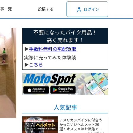
記事一覧
投稿する
ログイン
不要になったバイク用品！
高く売れます！
▶︎
手数料無料の宅配買取
実際に売ってみた体験談
▶︎
こちら
人気記事
アメリカンバイクに似合う
かっこいいヘルメット20
選！オススメはお洒落でワ
モトスポット