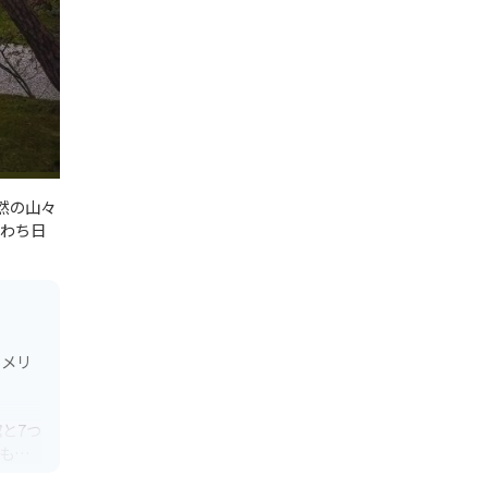
然の山々
わち日
アメリ
と7つ
も人