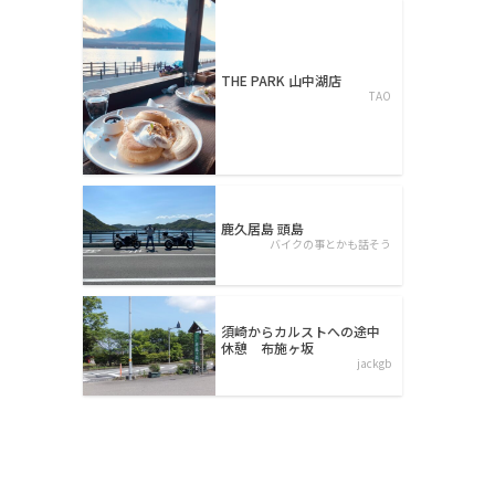
THE PARK 山中湖店
TAO
鹿久居島 頭島
バイクの事とかも話そう
須崎からカルストへの途中
休憩 布施ヶ坂
jackgb