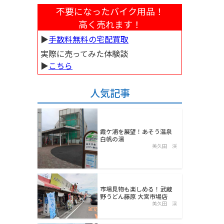
不要になったバイク用品！
高く売れます！
▶︎
手数料無料の宅配買取
実際に売ってみた体験談
▶︎
こちら
人気記事
霞ケ浦を展望！あそう温泉
白帆の湯
美久田 渓
市場見物も楽しめる！武蔵
野うどん藤原 大宮市場店
美久田 渓