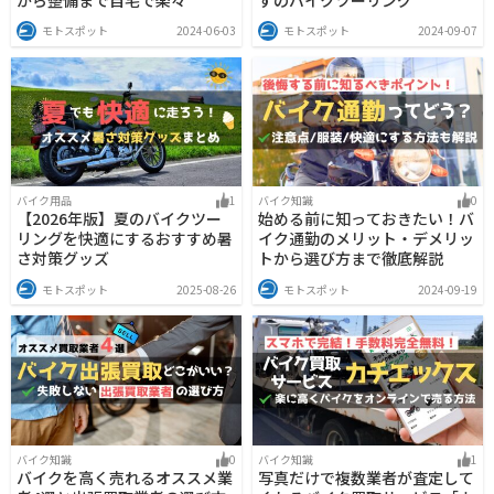
モトスポット
2024-06-03
モトスポット
2024-09-07
バイク用品
1
バイク知識
0
【2026年版】夏のバイクツー
始める前に知っておきたい！バ
リングを快適にするおすすめ暑
イク通勤のメリット・デメリッ
さ対策グッズ
トから選び方まで徹底解説
モトスポット
2025-08-26
モトスポット
2024-09-19
バイク知識
0
バイク知識
1
バイクを高く売れるオススメ業
写真だけで複数業者が査定して