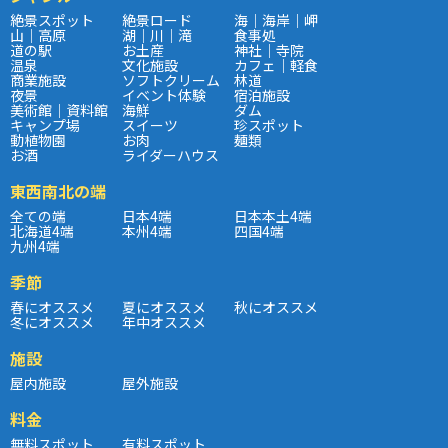
絶景スポット
絶景ロード
海｜海岸｜岬
山｜高原
湖｜川｜滝
食事処
道の駅
お土産
神社｜寺院
温泉
文化施設
カフェ｜軽食
商業施設
ソフトクリーム
林道
夜景
イベント体験
宿泊施設
美術館｜資料館
海鮮
ダム
キャンプ場
スイーツ
珍スポット
動植物園
お肉
麺類
お酒
ライダーハウス
東西南北の端
全ての端
日本4端
日本本土4端
北海道4端
本州4端
四国4端
九州4端
季節
春にオススメ
夏にオススメ
秋にオススメ
冬にオススメ
年中オススメ
施設
屋内施設
屋外施設
料金
無料スポット
有料スポット