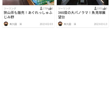
ツーリング
1784
0
ツーリング
1001
0
狭山茶も販売！あぐれっしゅふ
360度の大パノラマ！魚見塚展
じみ野
望台
美久田 渓
2023-02-03
美久田 渓
2023-03-13