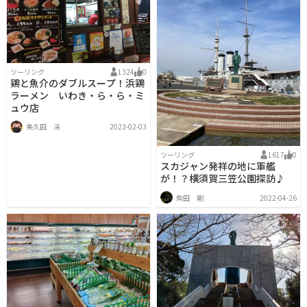
ツーリング
1324
0
鶏と魚介のダブルスープ！浜鶏
ラーメン いわき・ら・ら・ミ
ュウ店
美久田 渓
2023-02-03
ツーリング
1617
0
スカジャン発祥の地に軍艦
が！？横須賀三笠公園探訪♪
柴田 剛
2022-04-26