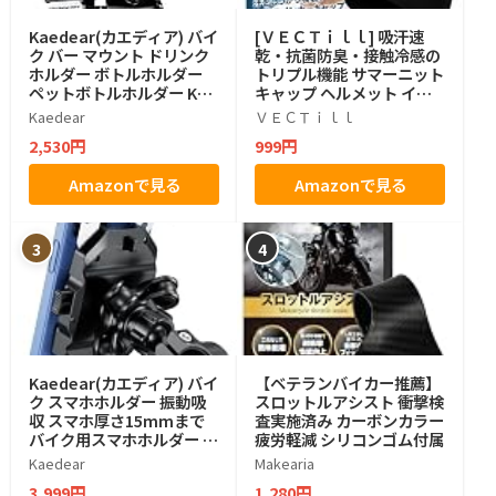
Kaedear(カエディア) バイ
[ＶＥＣＴｉｌｌ] 吸汗速
ク バー マウント ドリンク
乾・抗菌防臭・接触冷感の
ホルダー ボトルホルダー
トリプル機能 サマーニット
ペットボトルホルダー KDR
キャップ ヘルメット イン
-M21-3 (ちょうネジ)
ナー 2枚組 夏用 インナーキ
Kaedear
ＶＥＣＴｉｌｌ
ャップ フリーサイズ バイ
2,530円
999円
ク 通気性 防臭 抗菌 蒸れ防
止 冷感 サマーニット帽 冷
Amazonで見る
Amazonで見る
感キャップ
3
4
Kaedear(カエディア) バイ
【ベテランバイカー推薦】
ク スマホホルダー 振動吸
スロットルアシスト 衝撃検
収 スマホ厚さ15mmまで
査実施済み カーボンカラー
バイク用スマホホルダー ハ
疲労軽減 シリコンゴム付属
ンドル KDR-M11CPJ-BK
Kaedear
Makearia
3,999円
1,280円