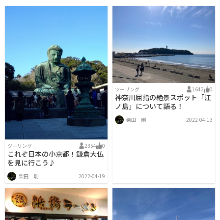
ツーリング
1642
0
神奈川屈指の絶景スポット「江
ノ島」について語る！
柴田 剛
2022-04-13
ツーリング
2354
0
これぞ日本の小京都！鎌倉大仏
を見に行こう♪
柴田 剛
2022-04-19