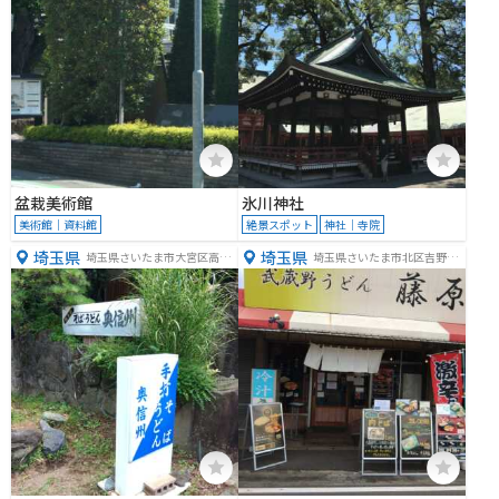
盆栽美術館
氷川神社
美術館｜資料館
絶景スポット
神社｜寺院
埼玉県
埼玉県
埼玉県さいたま市大宮区高鼻
埼玉県さいたま市北区吉野町
町２丁目３２０−５３
２丁目２２４−１