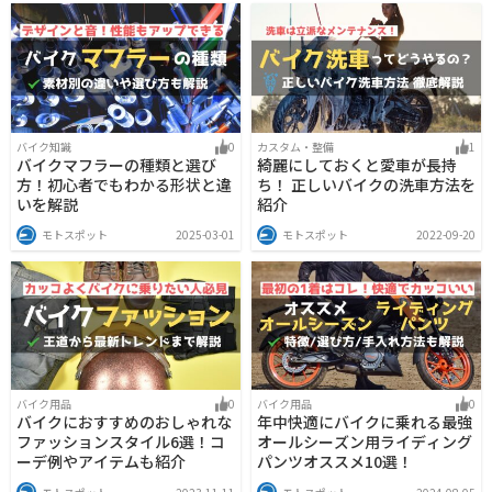
バイク知識
0
カスタム・整備
1
バイクマフラーの種類と選び
綺麗にしておくと愛車が長持
方！初心者でもわかる形状と違
ち！ 正しいバイクの洗車方法を
いを解説
紹介
モトスポット
2025-03-01
モトスポット
2022-09-20
バイク用品
0
バイク用品
0
バイクにおすすめのおしゃれな
年中快適にバイクに乗れる最強
ファッションスタイル6選！コ
オールシーズン用ライディング
ーデ例やアイテムも紹介
パンツオススメ10選！