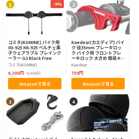
-9%
1
2
コミネ(KOMINE) バイク用
Kaedear(カエディア) バイ
00-925 KK-925 ペルチェ素
ク 径35mm ブレーキロッ
子ウェアラブル ブレインク
ク バイク用 フロントブレ
ーラー G2 Black Free
ーキロック 大きめ 簡易 KD
R-SST1 (レッド)
コミネ(KOMINE)
Kaedear
6,300円
759円
6,930円
Amazonで見る
Amazonで見る
3
4