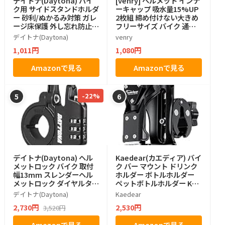
デイトナ(Daytona) バイ
[venry] ヘルメット インナ
ク用 サイドスタンドホルダ
ーキャップ 吸水量15%UP
ー 砂利/ぬかるみ対策 ガレ
2枚組 締め付けない大きめ
ージ床保護 外し忘れ防止ひ
フリーサイズ バイク 通気
も フック付属 96485
性
デイトナ(Daytona)
venry
1,011円
1,080円
Amazonで見る
Amazonで見る
-22%
5
6
デイトナ(Daytona) ヘル
Kaedear(カエディア) バイ
メットロック バイク 取付
ク バー マウント ドリンク
幅13mm スレンダーヘル
ホルダー ボトルホルダー
メットロック ダイヤルタイ
ペットボトルホルダー KDR
プ ブラック 42183
-M21-3 (ちょうネジ)
デイトナ(Daytona)
Kaedear
2,730円
2,530円
3,520円
Amazonで見る
Amazonで見る