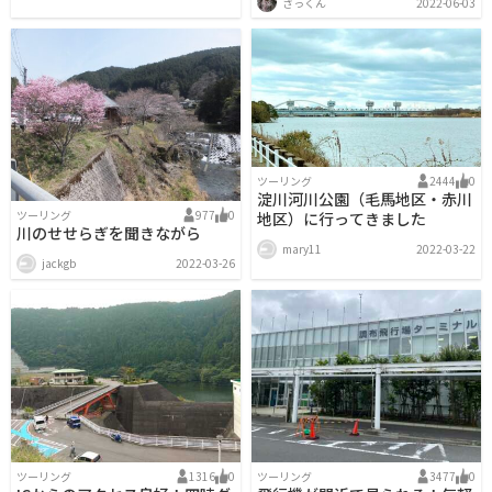
さっくん
2022-06-03
ツーリング
2444
0
淀川河川公園（毛馬地区・赤川
ツーリング
977
0
地区）に行ってきました
川のせせらぎを聞きながら
mary11
2022-03-22
jackgb
2022-03-26
ツーリング
1316
0
ツーリング
3477
0