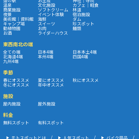
道の駅
お土産
神社｜寺院
温泉
文化施設
カフェ｜軽食
商業施設
ソフトクリーム
林道
夜景
イベント体験
宿泊施設
美術館｜資料館
海鮮
ダム
キャンプ場
スイーツ
珍スポット
動植物園
お肉
麺類
お酒
ライダーハウス
東西南北の端
全ての端
日本4端
日本本土4端
北海道4端
本州4端
四国4端
九州4端
季節
春にオススメ
夏にオススメ
秋にオススメ
冬にオススメ
年中オススメ
施設
屋内施設
屋外施設
料金
無料スポット
有料スポット
モトスポットとは
人気スポット
バイク用品