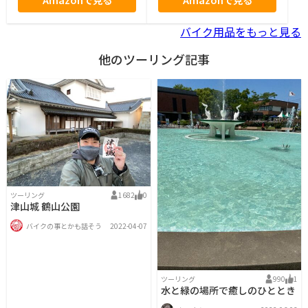
バイク用品をもっと見る
他のツーリング記事
ツーリング
1682
0
津山城 鶴山公園
バイクの事とかも話そう
2022-04-07
ツーリング
990
1
水と緑の場所で癒しのひととき