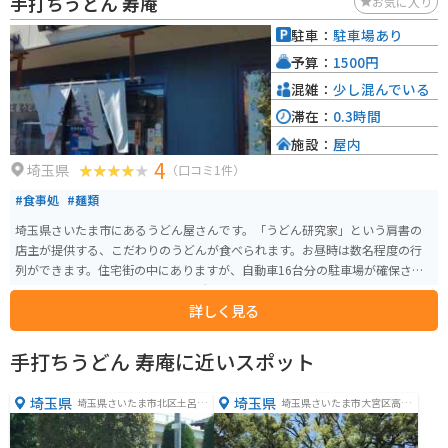
手打ちうどん 寿庵
お気に入り
駐車：
駐車場あり
予算：
1500円
混雑：
少し混んでいる
滞在：
0.3時間
施設：
屋内
4
埼玉県
（口コミ1件）
#食事処
#麺類
埼玉県さいたま市にあるうどん屋さんです。「うどん研究家」という肩書の
店主が提供する、こだわりのうどんが食べられます。お昼時は数名程度の行
列ができます。住宅街の中にありますが、自動車16台分の駐車場が確保され
ていますので、バイクを停める場所に困ることはあまりないでしょう。 月・
詳しく見る
火定休なのと、営業時間が昼の部・夜の部となっており、昼営業は14:30で終
了となる点に注意が必要です。「Youtube埼玉うどん子TV 観光スタンプラ
リー」の中の1店に名を連ねています（※スタンプラリーは2024年3月7日ま
手打ちうどん 寿庵に近いスポット
で）。
埼玉県
埼玉県
埼玉県さいたま市北区土呂町
埼玉県さいたま市大宮区高鼻
２丁目２４−３
町４丁目１−４０７