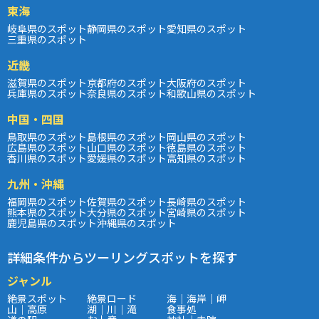
東海
岐阜県のスポット
静岡県のスポット
愛知県のスポット
三重県のスポット
近畿
滋賀県のスポット
京都府のスポット
大阪府のスポット
兵庫県のスポット
奈良県のスポット
和歌山県のスポット
中国・四国
鳥取県のスポット
島根県のスポット
岡山県のスポット
広島県のスポット
山口県のスポット
徳島県のスポット
香川県のスポット
愛媛県のスポット
高知県のスポット
九州・沖縄
福岡県のスポット
佐賀県のスポット
長崎県のスポット
熊本県のスポット
大分県のスポット
宮崎県のスポット
鹿児島県のスポット
沖縄県のスポット
詳細条件からツーリングスポットを探す
ジャンル
絶景スポット
絶景ロード
海｜海岸｜岬
山｜高原
湖｜川｜滝
食事処