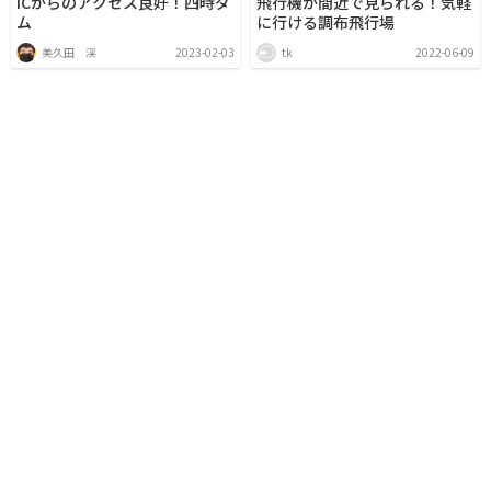
ICからのアクセス良好！四時ダ
飛行機が間近で見られる！気軽
ム
に行ける調布飛行場
美久田 渓
2023-02-03
tk
2022-06-09