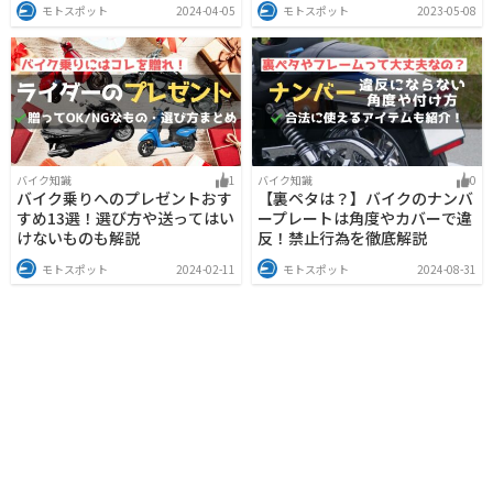
モトスポット
2024-04-05
モトスポット
2023-05-08
バイク知識
1
バイク知識
0
バイク乗りへのプレゼントおす
【裏ペタは？】バイクのナンバ
すめ13選！選び方や送ってはい
ープレートは角度やカバーで違
けないものも解説
反！禁止行為を徹底解説
モトスポット
2024-02-11
モトスポット
2024-08-31