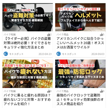
バイク知識
2
バイク用品
5
【ライダー必見】バイクの盗難
アメリカンバイクに似合うかっ
対策は絶対必要！すぐできるセ
こいいヘルメット20選！オスス
キュリティ強化方法まとめ
メはお洒落でワイルド
モトスポット
2023-04-23
モトスポット
2024-06-03
バイク知識
0
バイク用品
0
バイクに乗ると疲れる原因は？
最強のバイクロックで盗難防
疲れないコツと対策・おすすめ
止！セキュリティ効果抜群のオ
アイテムを紹介！
ススメ商品を紹介