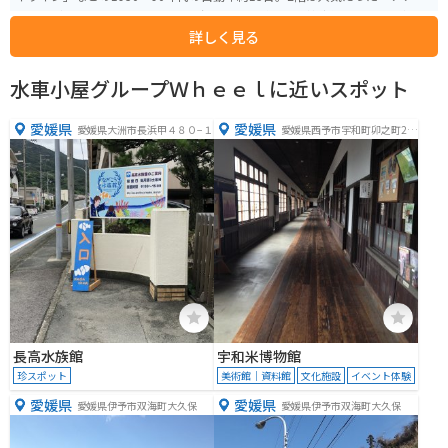
ン」など1950～75年のバイク100台を展示。料金は高校生以上500円、中学
詳しく見る
生300円、小学生以下無料。営業時間は午前10時から午後5時。カフェも併設
されています。
水車小屋グループＷｈｅｅｌに近いスポット
愛媛県
愛媛県
愛媛県大洲市長浜甲４８０−１
愛媛県西予市宇和町卯之町2-2
4
長高水族館
宇和米博物館
珍スポット
美術館｜資料館
文化施設
イベント体験
愛媛県
愛媛県
愛媛県伊予市双海町大久保
愛媛県伊予市双海町大久保