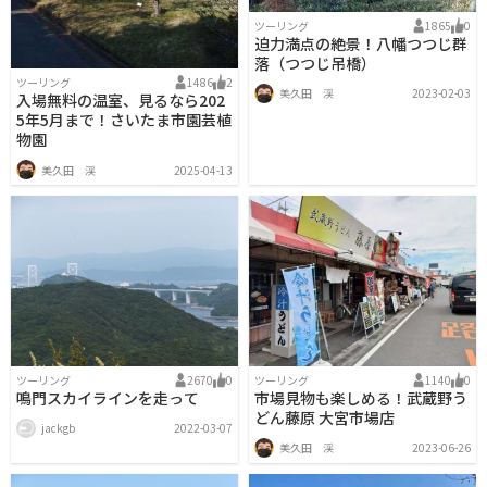
ツーリング
1865
0
迫力満点の絶景！八幡つつじ群
落（つつじ吊橋）
ツーリング
1486
2
美久田 渓
2023-02-03
入場無料の温室、見るなら202
5年5月まで！さいたま市園芸植
物園
美久田 渓
2025-04-13
ツーリング
2670
0
ツーリング
1140
0
鳴門スカイラインを走って
市場見物も楽しめる！武蔵野う
どん藤原 大宮市場店
jackgb
2022-03-07
美久田 渓
2023-06-26