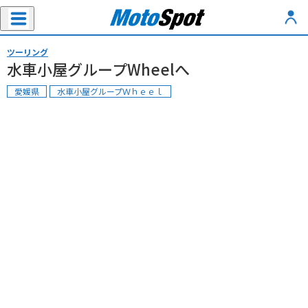
ツーリング
水車小屋グループWheelへ
愛媛県
水車小屋グループＷｈｅｅｌ