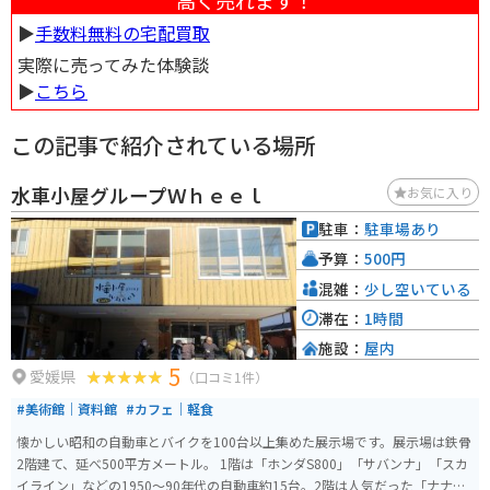
▶︎
手数料無料の宅配買取
実際に売ってみた体験談
▶︎
こちら
この記事で紹介されている場所
水車小屋グループＷｈｅｅｌ
お気に入り
駐車：
駐車場あり
予算：
500円
混雑：
少し空いている
滞在：
1時間
施設：
屋内
5
愛媛県
（口コミ1件）
#美術館｜資料館
#カフェ｜軽食
懐かしい昭和の自動車とバイクを100台以上集めた展示場です。展示場は鉄骨
2階建て、延べ500平方メートル。 1階は「ホンダS800」「サバンナ」「スカ
イライン」などの1950～90年代の自動車約15台。2階は人気だった「ナナハ