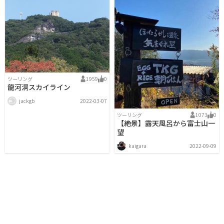
ツーリング
1959
0
龍河洞スカイライン
jackgb
2022-03-07
ツーリング
1073
0
【絶景】露天風呂から富士山一
望
kaigara
2022-09-09