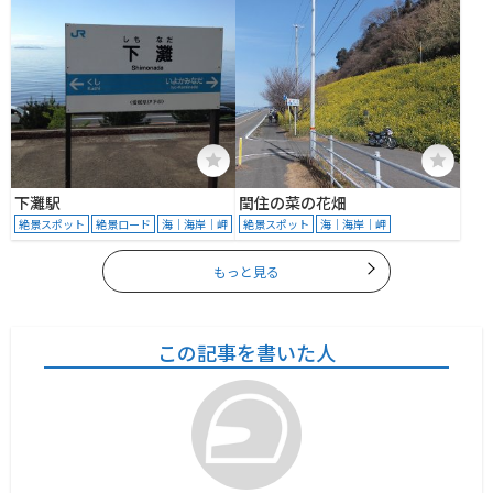
下灘駅
閏住の菜の花畑
絶景スポット
絶景ロード
海｜海岸｜岬
絶景スポット
海｜海岸｜岬
もっと見る
この記事を書いた人