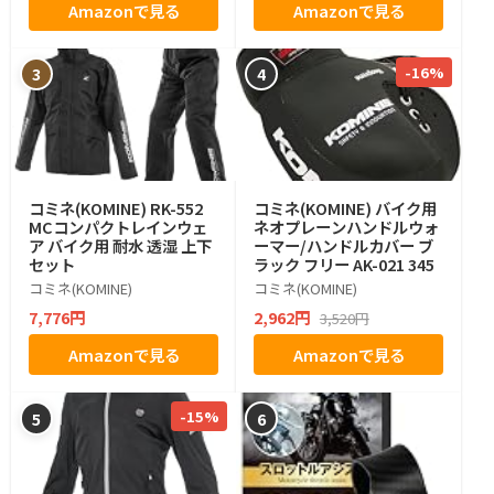
Amazonで見る
Amazonで見る
-16%
3
4
コミネ(KOMINE) RK-552
コミネ(KOMINE) バイク用
MCコンパクトレインウェ
ネオプレーンハンドルウォ
ア バイク用 耐水 透湿 上下
ーマー/ハンドルカバー ブ
セット
ラック フリー AK-021 345
コミネ(KOMINE)
コミネ(KOMINE)
7,776円
2,962円
3,520円
Amazonで見る
Amazonで見る
-15%
5
6