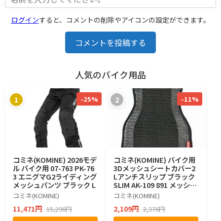
ログイン
すると、コメントの削除やアイコンの設定ができます。
コメントを投稿する
人気のバイク用品
-25%
-11%
1
2
コミネ(KOMINE) 2026モデ
コミネ(KOMINE) バイク用
ル バイク用 07-763 PK-76
3Dメッシュシートカバー2
3 エニグマG2ライディング
Lアンチスリップ ブラック
メッシュパンツ ブラック L
SLIM AK-109 891 メッシュ
素材
コミネ(KOMINE)
コミネ(KOMINE)
11,471円
2,109円
15,290円
2,376円