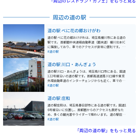
「周辺のレストラン・カフェ」をもっと見る
周辺の道の駅
道の駅 べに花の郷おけがわ
道の駅 べに花の郷おけがわは、埼玉県桶川市にある道の
駅です。 首都圏中央連絡自動車道（圏央道）桶川北本IC
に隣接しており、車でのアクセスが非常に便利です。 バ
イクで訪れる場合も、駐車場が広いため安心して駐輪で
#道の駅
きます。 施設内には、地元の農産物直売所やレストラ
ン、カフェなどがあり、地元の味覚を楽しむことができ
道の駅 川口・あんぎょう
ます。 桶川市はベニバナ（紅花）の生産が盛んな地域で
あり、道の駅 べに花の郷おけがわでも、ベニバナ関連の
道の駅 川口・あんぎょうは、埼玉県川口市にある、国道
商品を多数取り扱っています。 紅花染め体験なども開催
122号線沿いの道の駅です。首都高速道路 川口線や東京
されているので、興味のある方はぜひ参加してみてくだ
外環自動車道のインターチェンジからも近く、車でのア
さい。 また、桶川市は、中山道の宿場町として栄えた歴
クセスが良好です。 地元農産物の直売所では、新鮮な野
#道の駅
史があり、宿場町時代の面影を残す建物や史跡なども点
菜や果物を購入することができます。特に、川口市の特
在しています。 道の駅の周辺にも、歴史を感じられるス
産品である「川口鋳物」を使用した鍋やフライパンなど
道の駅 庄和
ポットがいくつかあるので、散策してみるのも良いでし
の調理器具も販売しており、お土産に最適です。 また、
ょう。 道の駅 べに花の郷おけがわは、地元の農産物や特
食事処では、地元産の食材を使用した料理を楽しむこと
道の駅庄和は、埼玉県春日部市にある道の駅です。国道1
産品を購入できるだけでなく、桶川市の歴史や文化に触
ができます。おすすめは、新鮮な野菜をたっぷり使った
6号線沿いに位置し、首都圏からのアクセスも良好なた
れることもできる場所です。 圏央道を利用してのドライ
「あんぎょううどん」です。 バイクで訪れる場合、道の
め、多くの観光客やライダーで賑わいます。 道の駅庄和
ブやツーリングの休憩場所として、ぜひ立ち寄ってみて
駅に隣接する荒川河川敷には、広々とした無料駐車場が
の魅力は、なんといっても地元の新鮮な農産物が手に入
#道の駅
ください。 近隣には、桶川市歴史民俗資料館や、桶川ス
あります。ただし、土日祝日は混雑が予想されるため、
ることです。広々とした直売所には、地元農家で採れた
ポーツランドなど、様々な観光スポットがあります。 少
早めの時間帯に訪れることをおすすめします。周辺に
ばかりの野菜や果物がずらりと並び、見ているだけでも
「周辺の道の駅」をもっと見る
し足を延ばせば、川越市の蔵造りの街並みなど、観光名
は、荒川の土手沿いを走るサイクリングロードもあり、
楽しくなります。特に、春日部市特産の梨は、みずみず
所も多くあります。 道の駅 べに花の郷おけがわを拠点
サイクリングを楽しむこともできます。
しく濃厚な甘さで人気です。 また、道の駅庄和には、地