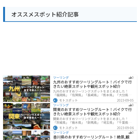
に、周辺の観光スポットを巡るのもおすすめです。 道の
元食材をふんだんに使ったレストランもあります。手打
駅内には、情報コーナーも設置されているので、周辺の
ちうどんや蕎麦、新鮮野菜を使った定食など、どれも絶
観光情報やイベント情報などを得ることもできます。 ま
オススメスポット紹介記事
品です。ライダーの方には、ボリューム満点のメニュー
た、地元のボランティアガイドによる案内なども行われ
がおすすめです。 周辺には、あけぼの山農業公園や首都
ているので、より深く桶川市について知りたい方は、気
圏外郭放水路など、観光スポットも充実しています。あ
軽に声をかけてみてください。 バイクで訪れる方は、道
けぼの山農業公園は、四季折々の花が楽しめる公園で、
の駅の駐車場にバイク専用の駐輪スペースが設けられて
特に春には、一面に広がるポピー畑が見事です。首都圏
いるので、安心して駐車できます。 また、道の駅周辺に
外郭放水路は、地下に建設された巨大な放水路で、その
は、自然豊かな公園や、走りやすい道路もあるので、ツ
スケールの大きさに圧倒されること間違いなしです。 道
ーリングの休憩場所としてだけでなく、目的地としても
の駅庄和は、休憩スポットとしてだけでなく、観光拠点
おすすめです。
としても最適な場所です。ぜひ一度、訪れてみて下さ
い。
ツーリング
0
九州のおすすめツーリングルート！バイクで行
きたい絶景スポットや観光スポット紹介
九州のおすすめツーリングスポットをまとめました！
「福岡県」「佐賀県」「長崎県」「熊本県」「大分県」
「宮崎都」「鹿児島県」の各県の観光地紹介します。自
モトスポット
2023-09-05
然豊かな山々や湖、温泉地が点在し、四季折々の景色を
ツーリング
0
楽しめるスポットが多数あります。バイクで九州にツー
関東のおすすめツーリングルート！バイクで行
リングに行く際は参考にしてください。
きたい絶景スポットや観光スポット紹介
関東のおすすめツーリングスポットをまとめました！
「茨城県」「栃木県」「群馬県」「埼玉県」「千葉県」
「東京都」「神奈川県」の各県の観光地紹介します。自
モトスポット
2023-09-06
然豊かな山々や湖、温泉地が点在し、四季折々の景色を
ツーリング
0
楽しめるスポットが多数あります。バイクで関東にツー
香川県のおすすめツーリングルート！絶景,観
リングに行く際は参考にしてください。