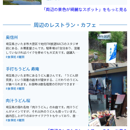
あることから、３月には流し雛まつりも行われます。秋
には人形供養祭などもあり、四季折々に楽しめるスポッ
「周辺の景色が綺麗なスポット」をもっと見る
トです。
周辺のレストラン・カフェ
奥信州
埼玉県さいたま市大宮区で地元FM放送NAC5のスタジオ
前にある、お蕎麦屋さんです。駐車場は7台分あり、混雑
していなければバイクを停めても大丈夫です。店舗入口
が少し奥まっていて、隠れ家風になっています。ランチ
#食事処
#麺類
時はそれなりにお客さんが入りますが、行列ができるよ
うなことはあまりないので、落ち着いて食事できます。
手打ちうどん 寿庵
埼玉県さいたま市にあるうどん屋さんです。「うどん研
究家」という肩書の店主が提供する、こだわりのうどん
が食べられます。お昼時は数名程度の行列ができます。
住宅街の中にありますが、自動車16台分の駐車場が確保
#食事処
#麺類
されていますので、バイクを停める場所に困ることはあ
まりないでしょう。 月・火定休なのと、営業時間が昼の
肉汁うどん桜
部・夜の部となっており、昼営業は14:30で終了となる
点に注意が必要です。「Youtube埼玉うどん子TV 観光
埼玉県の隠れ名物「肉汁うどん」のお店です。肉汁うど
スタンプラリー」の中の1店に名を連ねています（※ス
んがメインですが、それ以外のうどんも扱っています。
タンプラリーは2024年3月7日まで）。
店内召し上がりのほかテイクアウトもやっており、昼時
は店内・テイクアウト共に人気があります。第2産業道路
#食事処
#麺類
沿いにあり駐車場も広いので、車での来店が多い傾向で
す。