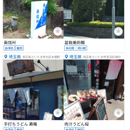
奥信州
盆栽美術館
食事処
麺類
美術館｜資料館
埼玉県
埼玉県
埼玉県さいたま市北区本郷町１
埼玉県さいたま市見沼区南中野
６７−１
９１−１
手打ちうどん 寿庵
肉汁うどん桜
食事処
麺類
食事処
麺類