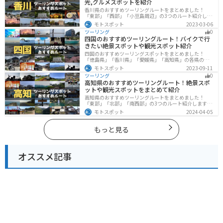
光,グルメスポットを紹介
香川県のおすすめツーリングルートをまとめました！
「東部」「西部」「小豆島周辺」の3つのルート紹介しま
す。自然豊かな山から海、絶品グルメを満喫するツーリ
モトスポット
2023-03-06
ングができます。バイクで香川県にツーリングに行く際
ツーリング
0
は参考にしてください。
四国のおすすめツーリングルート！バイクで行
きたい絶景スポットや観光スポット紹介
四国のおすすめツーリングスポットをまとめました！
「徳島県」「香川県」「愛媛県」「高知県」の各県の観
光地紹介します。自然豊かな山々や湖、温泉地が点在
モトスポット
2023-09-11
し、四季折々の景色を楽しめるスポットが多数ありま
ツーリング
0
す。バイクで四国にツーリングに行く際は参考にしてく
高知県のおすすめツーリングルート！絶景スポ
ださい。
ットや観光スポットをまとめて紹介
高知県のおすすめツーリングルートをまとめました！
「東部」「北部」「南西部」の3つのルート紹介します。
山と海どちらも楽しめるスポットが多数あり、様々な楽
モトスポット
2024-04-05
しみ方ができます。バイクで高知県にツーリングに行く
際は参考にしてください。
もっと見る
オススメ記事