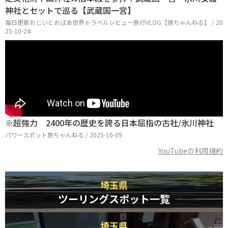
神社とセットで巡る【武蔵国一宮】
毎日更新おじいとおばあ世界トラベルレビュー旅行VLOG【徳ちゃんねる】 / 20
25-10-24
※超強力 2400年の歴史を誇る日本屈指の古社/氷川神社
パワースポット旅ちゃんねる / 2025-10-09
YouTubeの利用規約
埼玉県
ツーリングスポット一覧
埼玉県