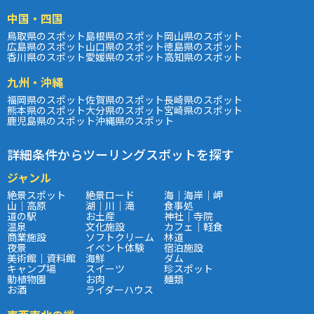
中国・四国
鳥取県のスポット
島根県のスポット
岡山県のスポット
広島県のスポット
山口県のスポット
徳島県のスポット
香川県のスポット
愛媛県のスポット
高知県のスポット
九州・沖縄
福岡県のスポット
佐賀県のスポット
長崎県のスポット
熊本県のスポット
大分県のスポット
宮崎県のスポット
鹿児島県のスポット
沖縄県のスポット
詳細条件からツーリングスポットを探す
ジャンル
絶景スポット
絶景ロード
海｜海岸｜岬
山｜高原
湖｜川｜滝
食事処
道の駅
お土産
神社｜寺院
温泉
文化施設
カフェ｜軽食
商業施設
ソフトクリーム
林道
夜景
イベント体験
宿泊施設
美術館｜資料館
海鮮
ダム
キャンプ場
スイーツ
珍スポット
動植物園
お肉
麺類
お酒
ライダーハウス