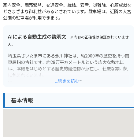
家内安全、商売繁昌、交通安全、縁結、安産、災難除、心願成就な
どさまざまな御利益があるとされています。駐車場は、近隣の大宮
公園の駐車場が利用できます。
AIによる自動生成の説明文
※内容の正確性は保証されていませ
ん。
埼玉県さいたま市にある氷川神社は、約2000年の歴史を持つ関
東屈指の古社です。約28万平方メートルという広大な敷地に
は、本殿をはじめとする歴史的建造物が点在し、荘厳な雰囲気
に包まれています。
...続きを読む
特に見どころは、国の重要文化財に指定されている本殿と楼門
です。精巧な彫刻が施されたその姿は圧巻で、一見の価値があ
基本情報
ります。初詣はもちろん、七五三や結婚式など、年間を通して
多くの参拝者が訪れます。
バイクでお越しの方は、周辺にいくつか駐車場があります。た
だし、土日祝日は大変混雑するため、公共交通機関の利用がお
すすめです。