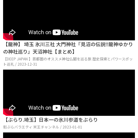
【龍神】 埼玉 氷川三社 大門神社『見沼の伝説‼龍神ゆかり
の神社巡り』天沼神社【まとめ】
【DEEP JAPAN 】首都圏のオススメ神社仏閣を巡る旅 歴史探索とパワースポッ
ト巡礼 / 2023-12-31
【ぶらり.埼玉】日本一の氷川参道をぶらり
街ぶらバラエティ 米王チャンネル / 2023-01-01