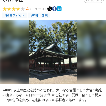
4
（口コミ1件）
#絶景スポット
#神社｜寺院
2400年以上の歴史を持つと言われ、大いなる宮居として大宮の地名
の由来にもなった日本でも指折りの古社です。武蔵一宮として関東
一円の信仰を集め、初詣には多くの参拝者で賑わいます。