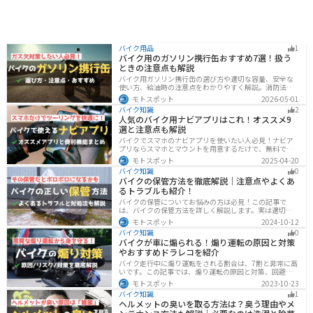
バイク用品
1
バイク用のガソリン携行缶おすすめ7選！扱う
ときの注意点も解説
バイク用ガソリン携行缶の選び方や適切な容量、安全な
使い方、給油時の注意点をわかりやすく解説。消防法適
合品の見分け方や保管・圧力調整のコツ、スタンドでの
モトスポット
2026-05-01
給油ルールまで網羅し、ツーリング時のガス欠対策をサ
バイク知識
2
ポート。SOTOやKIJIMAなどおすすめ携行缶も紹介しま
人気のバイク用ナビアプリはこれ！オススメ9
す。
選と注意点も解説
バイクでスマホのナビアプリを使いたい人必見！ナビア
プリならスマホとマウントを用意するだけで、無料です
ぐにナビが利用できます。インカムがあれば音声案内も
モトスポット
2025-04-20
聞けるので運転に集中したまま簡単にルートの把握がで
バイク知識
0
きます。慣れない土地やツーリングなどで活躍すること
バイクの保管方法を徹底解説｜注意点やよくあ
間違いなしのオススメナビアプリを紹介します。
るトラブルも紹介！
バイクの保管についてお悩みの方は必見！この記事で
は、バイクの保管方法を詳しく解説します。実は適切に
保管しなければ、バイクの状態を悪化させる恐れがあり
モトスポット
2024-10-12
ます。記事を参考にすれば、バイクを状態良く長持ちさ
バイク知識
0
せることが可能です。
バイクが車に煽られる！煽り運転の原因と対策
やおすすめドラレコを紹介
バイク走行中に煽り運転をされる割合は、7割と非常に高
いです。この記事では、煽り運転の原因と対策、回避方
法について解説します。抑止力の高いオススメのドライ
モトスポット
2023-10-23
ブレコーダーも紹介しますので、煽り運転対策をしたい
バイク知識
1
人はぜひ参考にしてください。
ヘルメットの臭いを取る方法は？臭う理由やメ