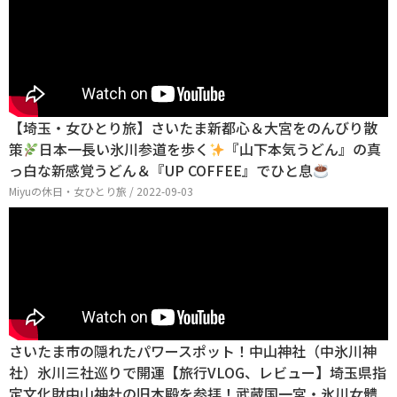
【埼玉・女ひとり旅】さいたま新都心＆大宮をのんびり散
策
日本一長い氷川参道を歩く
『山下本気うどん』の真
っ白な新感覚うどん＆『UP COFFEE』でひと息
Miyuの休日・女ひとり旅 / 2022-09-03
さいたま市の隠れたパワースポット！中山神社（中氷川神
社）氷川三社巡りで開運【旅行VLOG、レビュー】埼玉県指
定文化財中山神社の旧本殿を参拝！武蔵国一宮・氷川女體