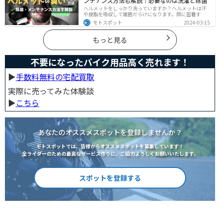
ンテナンス方法も解説｜必要なのは洗濯と除菌
ヘルメットをしっかり洗っていますか？ヘルメットは汗
や皮脂を吸収して雑菌だらけになります。顔に密着する
物なのでしっかりと除菌・消臭をする必要があります。
モトスポット
2024-03-15
この記事では、ヘルメットをまるっと綺麗にする方法を
まとめました。まだメンテナンスをしたことがないとい
う人はぜひ参考にしてください。
もっと見る
不要になったバイク用品高く売れます！
▶︎
手数料無料の宅配買取
実際に売ってみた体験談
▶︎
こちら
あなたのオススメスポットを登録しませんか？
モトスポットでは、皆様からオススメスポットを募集しています！
全ライダーのための最高なサービス作りに、ご協力よろしくお願いいたします。
スポットを登録する