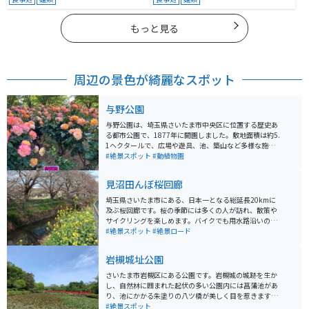
もっと見る
周辺の景色が綺麗なスポット
与野公園
与野公園は、埼玉県さいたま市中央区に位置する歴史あ
る都市公園で、1877年に開園しました。敷地面積は約5.
1ヘクタールで、広場や遊具、池、築山など多様な施設
が整備されています。特に有名なのは約200種類、約3,0
#絶景スポット
#動植物園
00株のバラが植えられたバラ園で、毎年5月中旬には
「ばらまつり」が開催され、多くの観光客で賑わいま
見沼田んぼ桜回廊
す。 また、園内にはソメイヨシノや八重桜など約60本の
桜が植えられており、春には花見スポットとして親しま
埼玉県さいたま市にある、日本一となる総延長20kmに
れています。隣接する天祖神社は与野七福神の一つで、
及ぶ桜回廊です。桜の季節には多くの人が訪れ、散策や
公園には歴史的な趣も感じられる要素が備わっていま
サイクリングを楽しめます。バイクでも用水路沿いの道
す。 ちょうどGWの時期は大変込み合いますが、混雑し
や農道を通りながら、桜や菜の花を眺めることが可能で
#絶景スポット
#絶景ロード
ていても一見の価値はあります。様々なバラが咲き乱れ
す。桜がない季節でも、のどかな田園風景を楽しむこと
いい香りも漂っています。住宅地の中に本当にバラ園が
ができます。田園風景の向こうに新都心の高層ビルが建
岩槻城址公園
あるのかと感じてしまいますが、大変素敵な場所です。
っている眺望は、ちょっとシュールです。
さいたま市岩槻区にある公園です。岩槻城の城跡を生か
し、自然林に囲まれた起伏の多い公園内には菖蒲池があ
り、池にかかる朱塗りの八ツ橋が美しく目を惹きます。
春は約600本の桜が咲く桜の名所です。 人形の街岩槻で
#絶景スポット