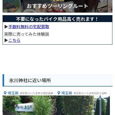
おすすめツーリングルート
不要になったバイク用品高く売れます！
▶︎
手数料無料の宅配買取
実際に売ってみた体験談
▶︎
こちら
氷川神社に近い場所
埼玉県
埼玉県
埼玉県さいたま市大宮区高鼻町
埼玉県さいたま市北区土呂町２
２丁目３２０−５３
丁目２４−３