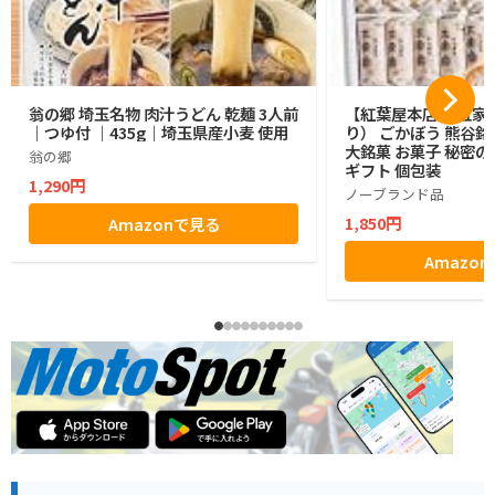
翁の郷 埼玉名物 肉汁うどん 乾麺 3人前
【紅葉屋本店】 五家宝
｜つゆ付 ｜435g｜埼玉県産小麦 使用
り） ごかぼう 熊谷銘
大銘菓 お菓子 秘密の
翁の郷
ギフト 個包装
1,290円
ノーブランド品
1,850円
Amazonで見る
Amazo