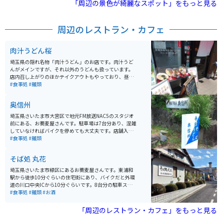
「周辺の景色が綺麗なスポット」をもっと見る
駐車場が利用できます。
周辺のレストラン・カフェ
肉汁うどん桜
埼玉県の隠れ名物「肉汁うどん」のお店です。肉汁うど
んがメインですが、それ以外のうどんも扱っています。
店内召し上がりのほかテイクアウトもやっており、昼時
は店内・テイクアウト共に人気があります。第2産業道路
#食事処
#麺類
沿いにあり駐車場も広いので、車での来店が多い傾向で
す。
奥信州
埼玉県さいたま市大宮区で地元FM放送NAC5のスタジオ
前にある、お蕎麦屋さんです。駐車場は7台分あり、混雑
していなければバイクを停めても大丈夫です。店舗入口
が少し奥まっていて、隠れ家風になっています。ランチ
#食事処
#麺類
時はそれなりにお客さんが入りますが、行列ができるよ
うなことはあまりないので、落ち着いて食事できます。
そば処 丸花
埼玉県さいたま市緑区にあるお蕎麦屋さんです。東浦和
駅から徒歩10分ぐらいの住宅街にあり、バイクだと外環
道の川口中央ICから10分ぐらいです。8台分の駐車スペ
ースのほか自転車用の駐輪スペースもあり、駐輪場所に
#食事処
#麺類
#お酒
は困らないでしょう。地元の人気店で、昼時は混むこと
が多いようです。名物の「通船堀そば」が人気です。
「周辺のレストラン・カフェ」をもっと見る