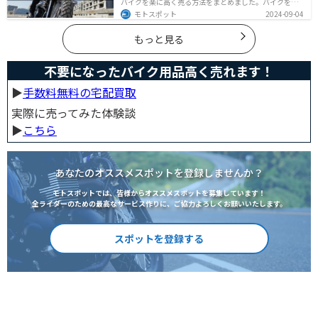
バイクを楽に高く売る方法をまとめました。バイクを売
却しようと考えている方は、是非参考にしてください。
モトスポット
2024-09-04
もっと見る
不要になったバイク用品高く売れます！
▶︎
手数料無料の宅配買取
実際に売ってみた体験談
▶︎
こちら
あなたのオススメスポットを登録しませんか？
モトスポットでは、皆様からオススメスポットを募集しています！
全ライダーのための最高なサービス作りに、ご協力よろしくお願いいたします。
スポットを登録する