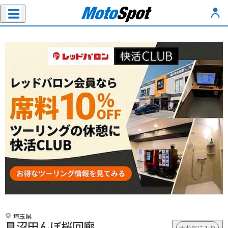
埼玉県
見沼田んぼ桜回廊
お気に入り