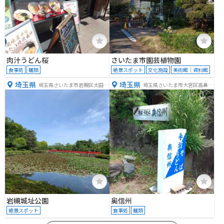
肉汁うどん桜
さいたま市園芸植物園
食事処
麺類
絶景スポット
文化施設
美術館｜資料館
埼玉県
埼玉県
埼玉県さいたま市岩槻区太田３
埼玉県さいたま市大宮区高鼻町
丁目１−１
２丁目３２０−５３
岩槻城址公園
奥信州
絶景スポット
食事処
麺類