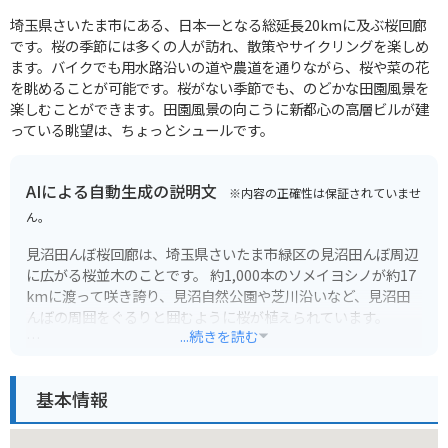
埼玉県さいたま市にある、日本一となる総延長20kmに及ぶ桜回廊
です。桜の季節には多くの人が訪れ、散策やサイクリングを楽しめ
ます。バイクでも用水路沿いの道や農道を通りながら、桜や菜の花
を眺めることが可能です。桜がない季節でも、のどかな田園風景を
楽しむことができます。田園風景の向こうに新都心の高層ビルが建
っている眺望は、ちょっとシュールです。
AIによる自動生成の説明文
※内容の正確性は保証されていませ
ん。
見沼田んぼ桜回廊は、埼玉県さいたま市緑区の見沼田んぼ周辺
に広がる桜並木のことです。 約1,000本のソメイヨシノが約17
kmに渡って咲き誇り、見沼自然公園や芝川沿いなど、見沼田
んぼの周囲をぐるりと囲むように桜が植えられています。
...続きを読む
見沼田んぼはかつて広大な湿地帯でしたが、江戸時代に干拓さ
れて田んぼとして利用されるようになりました。その際に、灌
基本情報
漑用水路として整備された芝川沿いに桜が植えられ、現在のよ
うな桜回廊が形成されました。春には桜のトンネルとなり、多
くの花見客で賑わいます。見沼田んぼの桜は、のどかな田園風