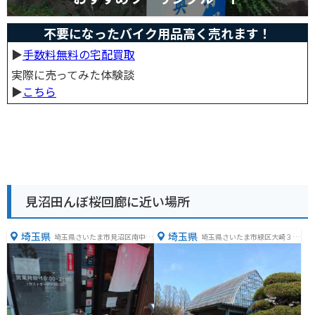
不要になったバイク用品高く売れます！
▶︎
手数料無料の宅配買取
実際に売ってみた体験談
▶︎
こちら
見沼田んぼ桜回廊に近い場所
埼玉県
埼玉県
埼玉県さいたま市見沼区南中野
埼玉県さいたま市緑区大崎３１
９１−１
５６−１