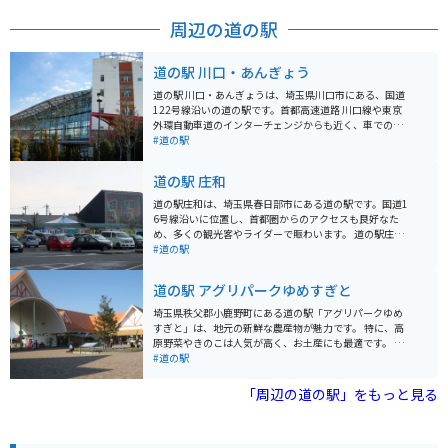
周辺の道の駅
道の駅 川口・あんぎょう
道の駅 川口・あんぎょうは、埼玉県川口市にある、国道
122号線沿いの道の駅です。首都高速道路 川口線や東京
外環自動車道のインターチェンジからも近く、車でのア
クセスが良好です。 地元農産物の直売所では、新鮮な野
#道の駅
菜や果物を購入することができます。特に、川口市の特
産品である「川口鋳物」を使用した鍋やフライパンなど
道の駅 庄和
の調理器具も販売しており、お土産に最適です。 また、
食事処では、地元産の食材を使用した料理を楽しむこと
道の駅庄和は、埼玉県春日部市にある道の駅です。国道1
ができます。おすすめは、新鮮な野菜をたっぷり使った
6号線沿いに位置し、首都圏からのアクセスも良好なた
「あんぎょううどん」です。 バイクで訪れる場合、道の
め、多くの観光客やライダーで賑わいます。 道の駅庄和
駅に隣接する荒川河川敷には、広々とした無料駐車場が
の魅力は、なんといっても地元の新鮮な農産物が手に入
#道の駅
あります。ただし、土日祝日は混雑が予想されるため、
ることです。広々とした直売所には、地元農家で採れた
早めの時間帯に訪れることをおすすめします。周辺に
ばかりの野菜や果物がずらりと並び、見ているだけでも
道の駅 アグリパークゆめすぎと
は、荒川の土手沿いを走るサイクリングロードもあり、
楽しくなります。特に、春日部市特産の梨は、みずみず
サイクリングを楽しむこともできます。
しく濃厚な甘さで人気です。 また、道の駅庄和には、地
埼玉県秩父郡小鹿野町にある道の駅「アグリパークゆめ
元食材をふんだんに使ったレストランもあります。手打
すぎと」は、地元の新鮮な農産物が魅力です。 特に、高
ちうどんや蕎麦、新鮮野菜を使った定食など、どれも絶
原野菜やきのこは人気が高く、お土産にも最適です。 併
品です。ライダーの方には、ボリューム満点のメニュー
設のレストランでは、地元食材を使った料理を楽しむこ
#道の駅
がおすすめです。 周辺には、あけぼの山農業公園や首都
とができ、秩父名物のわらじカツ丼もおすすめです。 バ
圏外郭放水路など、観光スポットも充実しています。あ
イクで訪れる際は、秩父路の風を感じながら走ることが
「周辺の道の駅」をもっと見る
けぼの山農業公園は、四季折々の花が楽しめる公園で、
できる国道299号線沿いに位置しているため、ツーリン
特に春には、一面に広がるポピー畑が見事です。首都圏
グの休憩スポットとしても最適です。 周辺には、長瀞渓
外郭放水路は、地下に建設された巨大な放水路で、その
谷や三峰神社などの観光スポットもあり、自然豊かな景
スケールの大きさに圧倒されること間違いなしです。 道
色を楽しむことができます。