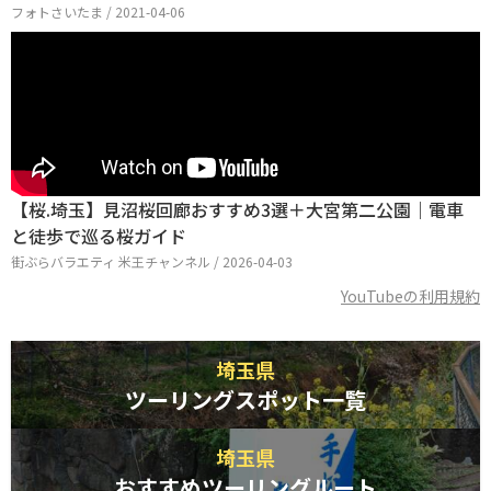
フォトさいたま / 2021-04-06
【桜.埼玉】見沼桜回廊おすすめ3選＋大宮第二公園｜電車
と徒歩で巡る桜ガイド
街ぶらバラエティ 米王チャンネル / 2026-04-03
YouTubeの利用規約
埼玉県
ツーリングスポット一覧
埼玉県
おすすめツーリングルート