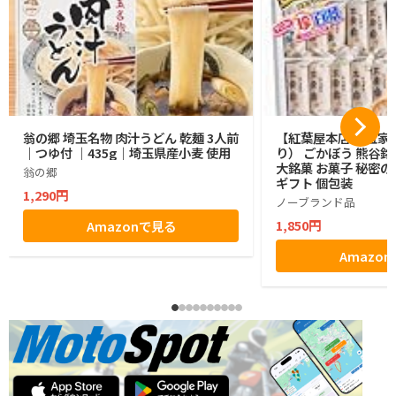
翁の郷 埼玉名物 肉汁うどん 乾麺 3人前
【紅葉屋本店】 五家宝
｜つゆ付 ｜435g｜埼玉県産小麦 使用
り） ごかぼう 熊谷銘
大銘菓 お菓子 秘密の
翁の郷
ギフト 個包装
1,290円
ノーブランド品
1,850円
Amazonで見る
Amazo