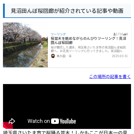
見沼田んぼ桜回廊が紹介されている記事や動画
ツーリング
1710
8
桜並木を眺めながらのんびりツーリング！見沼
田んぼ桜回廊
桜が開花した週末、埼玉県さいたま市の見沼田んぼ桜回
廊へ、お花見ツーリングに行ってきました。見沼田んぼ
桜回廊は、さいたま市の東部に広がる田園に植樹され
美久田 渓
2025-03-31
た、総延長20kmにもなる桜並木です。完全な一本道とい
うわけではないので、回廊全部を走破したわけではな
く、一部をのんびり楽しんできた形です。自分が行った
のは見沼代用水西縁（みぬまだいようすいにしべり）
で、用水路沿いに走ってみました。細い道なので、ギア
この場所の記事を書く
は二速でのんびりトコトコ進んでいきます。武蔵国一宮
氷川女體神社の近くでちょっと停車して、写真を一枚。
桜もほぼ満開ですね。見沼氷川公園の周辺では、桜と菜
の花のコントラストがきれいでした。春ですね
埼玉県さいたま市で桜踊る並木！しかもここが日本一の見