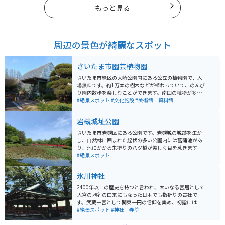
もっと見る
周辺の景色が綺麗なスポット
さいたま市園芸植物園
さいたま市緑区の大崎公園内にある公立の植物園で、入
場無料です。約1万本の樹木などが植わっていて、のんび
り園内散歩を楽しむことができます。南国の植物が多数
観察できる温室は、残念ながら2025年5月末で閉館にな
#絶景スポット
#文化施設
#美術館｜資料館
るそうです。屋外にも「あじさいロード」「椿園」「見
本庭園」などで、季節の花を見ることができます。
岩槻城址公園
さいたま市岩槻区にある公園です。岩槻城の城跡を生か
し、自然林に囲まれた起伏の多い公園内には菖蒲池があ
り、池にかかる朱塗りの八ツ橋が美しく目を惹きます。
春は約600本の桜が咲く桜の名所です。 人形の街岩槻で
#絶景スポット
あることから、３月には流し雛まつりも行われます。秋
には人形供養祭などもあり、四季折々に楽しめるスポッ
氷川神社
トです。
2400年以上の歴史を持つと言われ、大いなる宮居として
大宮の地名の由来にもなった日本でも指折りの古社で
す。武蔵一宮として関東一円の信仰を集め、初詣には多
くの参拝者で賑わいます。 家内安全、商売繁昌、交通安
#絶景スポット
#神社｜寺院
全、縁結、安産、災難除、心願成就などさまざまな御利
益があるとされています。駐車場は、近隣の大宮公園の