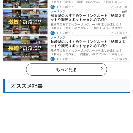
「東部」「北部」「南部」の3つのルート紹介します。草
津温泉や伊香保温泉など全国でも有名な温泉や豊かな自
モトスポット
2023-03-10
然を満喫するツーリングができます。バイクで群馬県に
ツーリング
0
ツーリングに行く際は参考にしてください。
滋賀県のおすすめツーリングルート！絶景スポ
ットや観光スポットをまとめて紹介
滋賀県のおすすめツーリングルートをまとめました！
「北部」「南部」の2つのルート紹介します。琵琶湖だけ
でなく、比叡山ドライブウェイなどの山を楽しめるスポ
モトスポット
2023-04-02
ットも多数あります。バイクで滋賀県にツーリングに行
ツーリング
0
く際は参考にしてください。
長崎県のおすすめツーリングルート！絶景スポ
ットや観光スポットをまとめて紹介
長崎県のおすすめツーリングルートをまとめました！
「北部」「南西部」「南東部」の3つのルート紹介しま
す。国際色豊かな街並みや世界遺産、絶景ポイントが数
モトスポット
2023-04-09
多く存在し、様々な楽しみ方ができます。バイクで長崎
県にツーリングに行く際は参考にしてください。
もっと見る
オススメ記事