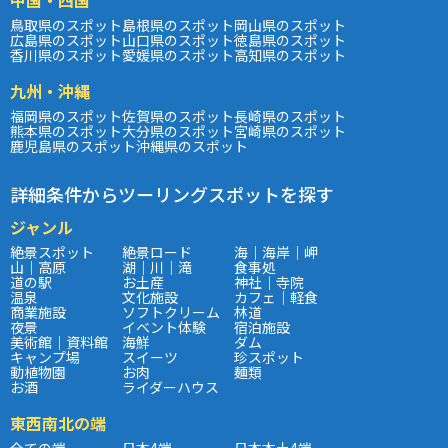
鳥取県のスポット
島根県のスポット
岡山県のスポット
広島県のスポット
山口県のスポット
徳島県のスポット
香川県のスポット
愛媛県のスポット
高知県のスポット
九州・沖縄
福岡県のスポット
佐賀県のスポット
長崎県のスポット
熊本県のスポット
大分県のスポット
宮崎県のスポット
鹿児島県のスポット
沖縄県のスポット
詳細条件からツーリングスポットを探す
ジャンル
絶景スポット
絶景ロード
海｜海岸｜岬
山｜高原
湖｜川｜滝
食事処
道の駅
お土産
神社｜寺院
温泉
文化施設
カフェ｜軽食
商業施設
ソフトクリーム
林道
夜景
イベント体験
宿泊施設
美術館｜資料館
海鮮
ダム
キャンプ場
スイーツ
珍スポット
動植物園
お肉
麺類
お酒
ライダーハウス
東西南北の端
全ての端
日本4端
日本本土4端