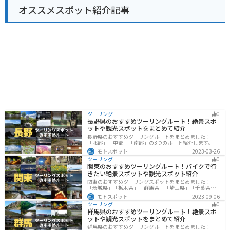
の駅庄和は、休憩スポットとしてだけでなく、観光拠点
オススメスポット紹介記事
としても最適な場所です。ぜひ一度、訪れてみて下さ
い。
ツーリング
0
長野県のおすすめツーリングルート！絶景スポ
ットや観光スポットをまとめて紹介
長野県のおすすめツーリングルートをまとめました！
「北部」「中部」「南部」の3つのルート紹介します。諏
訪湖やビーナスラインのような全国でも有名なツーリン
モトスポット
2023-03-26
グスポットが多数あります。バイクで長野県にツーリン
ツーリング
0
グに行く際は参考にしてください。
関東のおすすめツーリングルート！バイクで行
きたい絶景スポットや観光スポット紹介
関東のおすすめツーリングスポットをまとめました！
「茨城県」「栃木県」「群馬県」「埼玉県」「千葉県」
「東京都」「神奈川県」の各県の観光地紹介します。自
モトスポット
2023-09-06
然豊かな山々や湖、温泉地が点在し、四季折々の景色を
ツーリング
0
楽しめるスポットが多数あります。バイクで関東にツー
群馬県のおすすめツーリングルート！絶景スポ
リングに行く際は参考にしてください。
ットや観光スポットをまとめて紹介
群馬県のおすすめツーリングルートをまとめました！