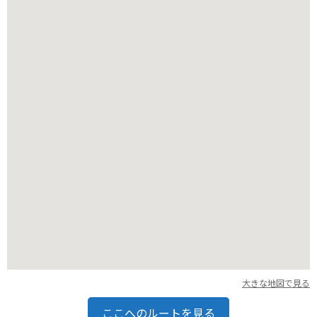
景の中に広がる桜並木と、その背後に広がる広大な空とのコン
トラストが美しく、都会の喧騒を忘れさせてくれるような、ゆ
ったりとした時間を過ごすことができます。
バイクで訪れる場合は、見沼自然公園の駐車場や、周辺の道の
駅などを利用するのが便利です。ただし、桜の時期は交通量が
多くなるため、時間に余裕を持って訪れることをおすすめしま
す。また、自転車道も整備されているため、サイクリングで桜
を楽しむのも良いでしょう。桜並木の間を走り抜ける風は心地
よく、春の訪れを満喫できます。
見沼田んぼ周辺には、見沼氷川神社や大間木公園など、桜以外
にも見どころが点在しています。見沼氷川神社は、見沼田んぼ
の鎮守として古くから信仰を集めており、歴史的な建造物や美
しい庭園を楽しむことができます。大間木公園は、広大な芝生
広場や遊具、アスレチックなどが整備された公園で、家族連れ
で楽しむことができます。
地域の名産品としては、見沼田んぼで収穫された米を使った日
大きな地図で見る
本酒や、地元産の野菜を使った漬物などが挙げられます。ま
た、桜の時期には、桜餅や桜あんぱんなど、桜にちなんだお菓
ここへのルートを見る