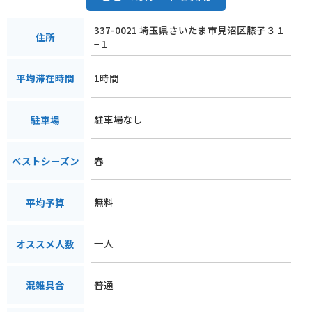
子も販売されます。
337-0021 埼玉県さいたま市見沼区膝子３１
見沼田んぼ桜回廊は、自然豊かな環境の中で、美しい桜並木を
住所
−１
楽しむことができる場所です。春の訪れを感じながら、ゆった
りとした時間を過ごしたい方におすすめです。
1時間
平均滞在時間
駐車場なし
駐車場
春
ベストシーズン
無料
平均予算
一人
オススメ人数
普通
混雑具合