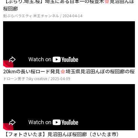
【ぶらり.埼玉.桜】埼玉にある日本一の桜並木
見沼田んぼ
桜回廊
街ぶらバラエティ 米王チャンネル / 2024-04-14
20kmの長い桜ロード発見
埼玉県見沼田んぼの桜回廊の桜
ドローン男子 7sky creative / 2025-04-09
【フォトさいたま】見沼田んぼ桜回廊（さいたま市）