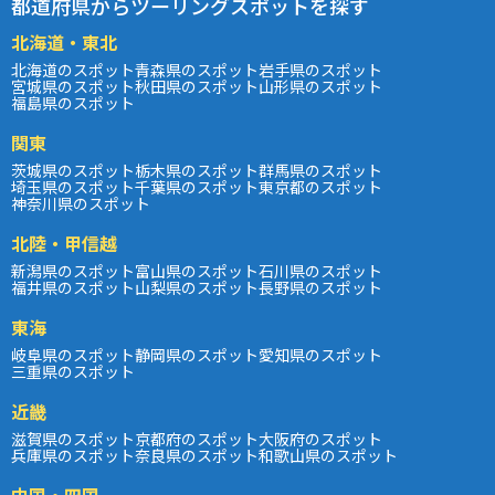
都道府県からツーリングスポットを探す
北海道・東北
北海道のスポット
青森県のスポット
岩手県のスポット
宮城県のスポット
秋田県のスポット
山形県のスポット
福島県のスポット
関東
茨城県のスポット
栃木県のスポット
群馬県のスポット
埼玉県のスポット
千葉県のスポット
東京都のスポット
神奈川県のスポット
北陸・甲信越
新潟県のスポット
富山県のスポット
石川県のスポット
福井県のスポット
山梨県のスポット
長野県のスポット
東海
岐阜県のスポット
静岡県のスポット
愛知県のスポット
三重県のスポット
近畿
滋賀県のスポット
京都府のスポット
大阪府のスポット
兵庫県のスポット
奈良県のスポット
和歌山県のスポット
中国・四国