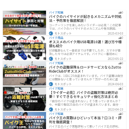
バイク知識
0
バイクのハイサイドが起きるメカニズムや対処
法・予防策を徹底解説！
コーナーリングを楽しみたいライダーは必見！この記事
では、バイクのハイサイドのメカニズムや発生原因、対
処法、予防策を解説しています。実は、バイクのハイサ
モトスポット
2025-03-03
イドは危険な現象ですが、正しい知識と対策で防ぐこと
バイク用品
0
が可能です。この記事を読めば、ハイサイドのリスクを
オススメのバイク用USB電源10選！選び方や種
減らせます。
類も紹介
USB電源なんて一昔前までは不要でしたが、スマホが普
及した今では必須アイテムです。バイクに一番初めにつ
けたいグッズです。この記事では、そんなバイク用USB電
モトスポット
2023-05-22
源の種類や選び方、オススメ商品を厳選して紹介します
バイク知識
0
ので、ぜひ参考にしてください。
バイクの盗難保険＆ロードサービスならZutto
RideClubがオススメ！
バイクは、1日に25台盗まれています。バイク盗難は自分
には関係ないと思っていませんか？万が一のために盗難
保険を検討しておきましょう。この記事ではオススメの
モトスポット
2024-06-03
バイク盗難保険「ZuttoRideClub」について解説します。
バイク知識
2
ロードサービスや会員限定特典などもあるので、お得な
【ライダー必見】バイクの盗難対策は絶対必
バイク盗難保険を探している人に最適です。
要！すぐできるセキュリティ強化方法まとめ
「自分のバイクは盗まれない」そう思っていませんか？
今、全国で毎日25台のバイクが盗まれています。自分の
バイクは大丈夫という保証はどこにもありません。バイ
モトスポット
2023-04-23
クの盗難対策の方法を理解して、自分のバイクは自分で
バイク知識
0
守りましょう。
バイク王の買取はひどいって本当？口コミ・評
判を徹底調査！
バイク王のバイク買取評判って悪い？バイク王の評判、