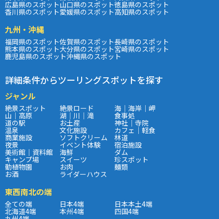
広島県のスポット
山口県のスポット
徳島県のスポット
香川県のスポット
愛媛県のスポット
高知県のスポット
九州・沖縄
福岡県のスポット
佐賀県のスポット
長崎県のスポット
熊本県のスポット
大分県のスポット
宮崎県のスポット
鹿児島県のスポット
沖縄県のスポット
詳細条件からツーリングスポットを探す
ジャンル
絶景スポット
絶景ロード
海｜海岸｜岬
山｜高原
湖｜川｜滝
食事処
道の駅
お土産
神社｜寺院
温泉
文化施設
カフェ｜軽食
商業施設
ソフトクリーム
林道
夜景
イベント体験
宿泊施設
美術館｜資料館
海鮮
ダム
キャンプ場
スイーツ
珍スポット
動植物園
お肉
麺類
お酒
ライダーハウス
東西南北の端
全ての端
日本4端
日本本土4端
北海道4端
本州4端
四国4端
九州4端