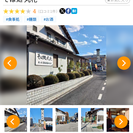
4
（口コミ1件）
#食事処
#麺類
#お酒