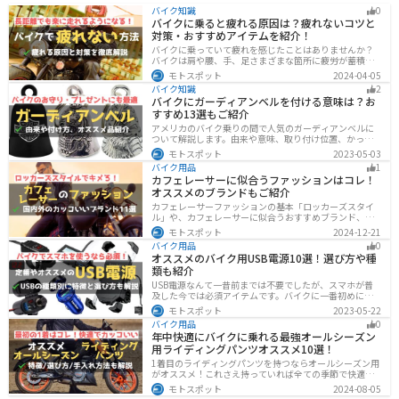
バイク知識
0
バイクに乗ると疲れる原因は？疲れないコツと
対策・おすすめアイテムを紹介！
バイクに乗っていて疲れを感じたことはありませんか？
バイクは肩や腰、手、足さまざまな箇所に疲労が蓄積し
やすい乗り物です。できるなら楽に乗りたいですよね。
モトスポット
2024-04-05
原因を知り対策を重ねておけば今よりもっと快適に走行
バイク知識
2
することができます。
バイクにガーディアンベルを付ける意味は？お
すすめ13選もご紹介
アメリカのバイク乗りの間で人気のガーディアンベルに
ついて解説します。由来や意味、取り付け位置、かっこ
いいオススメのガーディアンベルも紹介します。自分用
モトスポット
2023-05-03
のお守りとしてだけでなく、プレゼントとしても最適な
バイク用品
1
ので、気になっている人は参考にしてみてください。
カフェレーサーに似合うファッションはコレ！
オススメのブランドもご紹介
カフェレーサーファッションの基本「ロッカーズスタイ
ル」や、カフェレーサーに似合うおすすめブランド、定
番アイテムを詳しく紹介。個性を引き立てるコーデのコ
モトスポット
2024-12-21
ツや季節に合ったアイテム選び、愛車とのマッチング方
バイク用品
0
法も解説します。
オススメのバイク用USB電源10選！選び方や種
類も紹介
USB電源なんて一昔前までは不要でしたが、スマホが普
及した今では必須アイテムです。バイクに一番初めにつ
けたいグッズです。この記事では、そんなバイク用USB電
モトスポット
2023-05-22
源の種類や選び方、オススメ商品を厳選して紹介します
バイク用品
0
ので、ぜひ参考にしてください。
年中快適にバイクに乗れる最強オールシーズン
用ライディングパンツオススメ10選！
1着目のライディングパンツを持つならオールシーズン用
がオススメ！これさえ持っていれば全ての季節で快適に
ツーリングできます。快適性だけでなく、機能性やデザ
モトスポット
2024-08-05
インに優れたものも多くあるので、安全にカッコよくバ