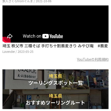
旅人さくらfromぐんま / 2021-10-06
埼玉 秩父市 三種そば 手打ち十割蕎麦きり みやび庵 #蕎麦
Lavender / 2023-05-25
YouTubeの利用規約
埼玉県
ツーリングスポット一覧
埼玉県
おすすめツーリングルート