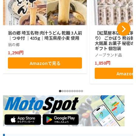
翁の郷 埼玉名物 肉汁うどん 乾麺 3人前
【紅葉屋本店】 五家宝
｜つゆ付 ｜435g｜埼玉県産小麦 使用
り） ごかぼう 熊谷銘
大銘菓 お菓子 秘密の
翁の郷
ギフト 個包装
1,290円
ノーブランド品
1,850円
Amazonで見る
Amazo