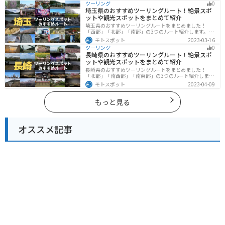
ツーリング
0
ングに行く際は参考にしてください。
埼玉県のおすすめツーリングルート！絶景スポ
ットや観光スポットをまとめて紹介
埼玉県のおすすめツーリングルートをまとめました！
「西部」「北部」「南部」の3つのルート紹介します。自
然豊かな西側と街中の東側で違った楽しみ方ができま
モトスポット
2023-03-16
す。バイクで埼玉県にツーリングに行く際は参考にして
ツーリング
0
ください。
長崎県のおすすめツーリングルート！絶景スポ
ットや観光スポットをまとめて紹介
長崎県のおすすめツーリングルートをまとめました！
「北部」「南西部」「南東部」の3つのルート紹介しま
す。国際色豊かな街並みや世界遺産、絶景ポイントが数
モトスポット
2023-04-09
多く存在し、様々な楽しみ方ができます。バイクで長崎
県にツーリングに行く際は参考にしてください。
もっと見る
オススメ記事