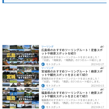
い。
ツーリング
0
広島県のおすすめツーリングルート！定番スポ
ットや絶景スポットを紹介
広島県のおすすめツーリングルートをまとめました！
「北部」「南東部」「南西部」の3つのルート紹介しま
す。自然豊かな山と海だけでなく、歴史的価値のある建
モトスポット
2023-02-27
造物も多数あるので、飽きることなくツーリングを堪能
ツーリング
0
できます。バイクで広島県にツーリングに行く際は参考
宮城県のおすすめツーリングルート！絶景スポ
にしてください。
ットや観光スポットをまとめて紹介
宮城県のおすすめツーリングルートをまとめました！
「北部」「中部」「南部」の3つのルート紹介します。キ
ツネ村や広大な山や滝、湖などを歴史や自然を満喫する
モトスポット
2023-03-15
ツーリングができます。バイクで宮城県にツーリングに
ツーリング
0
行く際は参考にしてください。
福島県のおすすめツーリングルート！絶景スポ
ットや観光スポットをまとめて紹介
福島県のおすすめツーリングルートをまとめました！
「北部」「東部」「西部」の3つのルート紹介します。内
陸部には山々が連なり、海岸線は太平洋に面してるので
モトスポット
2023-04-17
観光スポットが多数あります。バイクで福島県にツーリ