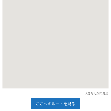
しむことができます。テーブル席と座敷席があり、家族連れや
一人客でも気軽に利用できます。
丸花は、埼玉県秩父郡横瀬町に位置しており、バイクでのアク
セスも良好です。秩父周辺をツーリングする際にはぜひ立ち寄
りたいスポットです。駐車場も完備されているので、車での来
店も可能です。
周辺には、芦ヶ久保の道の駅や、秩父神社、三峯神社などの観
光スポットがあります。自然豊かな景色を楽しみながら、ツー
リング途中に美味しい蕎麦を堪能してみてはいかがでしょう
か。秩父地方は、自然豊かな観光地として知られています。地
元で採れた新鮮な野菜や果物を使ったお土産も充実しており、
道の駅などで購入できます。そば処 丸花で食事をした後は、周
辺の観光スポットを巡り、秩父の魅力を満喫することをおすす
めします。
【バイクで訪れる方への情報】
大きな地図で見る
秩父地方は、山道や峠道が多く、バイクでのツーリングに最適
なエリアです。ただし、カーブやアップダウンが多いので、安
ここへのルートを見る
全運転を心がけてください。特に、冬季は路面凍結の恐れがあ