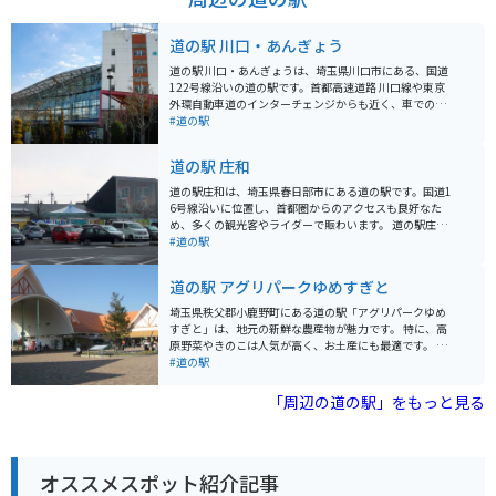
ょっとした穴場かもしれません。
道の駅 川口・あんぎょう
道の駅 川口・あんぎょうは、埼玉県川口市にある、国道
122号線沿いの道の駅です。首都高速道路 川口線や東京
外環自動車道のインターチェンジからも近く、車でのア
クセスが良好です。 地元農産物の直売所では、新鮮な野
#道の駅
菜や果物を購入することができます。特に、川口市の特
産品である「川口鋳物」を使用した鍋やフライパンなど
道の駅 庄和
の調理器具も販売しており、お土産に最適です。 また、
食事処では、地元産の食材を使用した料理を楽しむこと
道の駅庄和は、埼玉県春日部市にある道の駅です。国道1
ができます。おすすめは、新鮮な野菜をたっぷり使った
6号線沿いに位置し、首都圏からのアクセスも良好なた
「あんぎょううどん」です。 バイクで訪れる場合、道の
め、多くの観光客やライダーで賑わいます。 道の駅庄和
駅に隣接する荒川河川敷には、広々とした無料駐車場が
の魅力は、なんといっても地元の新鮮な農産物が手に入
#道の駅
あります。ただし、土日祝日は混雑が予想されるため、
ることです。広々とした直売所には、地元農家で採れた
早めの時間帯に訪れることをおすすめします。周辺に
ばかりの野菜や果物がずらりと並び、見ているだけでも
道の駅 アグリパークゆめすぎと
は、荒川の土手沿いを走るサイクリングロードもあり、
楽しくなります。特に、春日部市特産の梨は、みずみず
サイクリングを楽しむこともできます。
しく濃厚な甘さで人気です。 また、道の駅庄和には、地
埼玉県秩父郡小鹿野町にある道の駅「アグリパークゆめ
元食材をふんだんに使ったレストランもあります。手打
すぎと」は、地元の新鮮な農産物が魅力です。 特に、高
ちうどんや蕎麦、新鮮野菜を使った定食など、どれも絶
原野菜やきのこは人気が高く、お土産にも最適です。 併
品です。ライダーの方には、ボリューム満点のメニュー
設のレストランでは、地元食材を使った料理を楽しむこ
#道の駅
がおすすめです。 周辺には、あけぼの山農業公園や首都
とができ、秩父名物のわらじカツ丼もおすすめです。 バ
圏外郭放水路など、観光スポットも充実しています。あ
イクで訪れる際は、秩父路の風を感じながら走ることが
「周辺の道の駅」をもっと見る
けぼの山農業公園は、四季折々の花が楽しめる公園で、
できる国道299号線沿いに位置しているため、ツーリン
特に春には、一面に広がるポピー畑が見事です。首都圏
グの休憩スポットとしても最適です。 周辺には、長瀞渓
外郭放水路は、地下に建設された巨大な放水路で、その
谷や三峰神社などの観光スポットもあり、自然豊かな景
スケールの大きさに圧倒されること間違いなしです。 道
色を楽しむことができます。
の駅庄和は、休憩スポットとしてだけでなく、観光拠点
オススメスポット紹介記事
としても最適な場所です。ぜひ一度、訪れてみて下さ