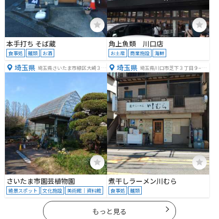
本手打ち そば蔵
角上魚類 川口店
食事処
麺類
お酒
お土産
商業施設
海鮮
埼玉県
埼玉県
埼玉県さいたま市緑区大崎３１
埼玉県川口市芝下３丁目９−２
５６−１
１
さいたま市園芸植物園
煮干しラーメン川むら
絶景スポット
文化施設
美術館｜資料館
食事処
麺類
もっと見る