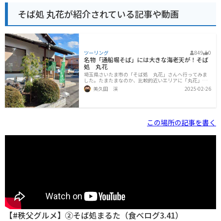
そば処 丸花が紹介されている記事や動画
ツーリング
849
0
名物「通船堀そば」には大きな海老天が！そば
処 丸花
埼玉県さいたま市の「そば処 丸花」さんへ行ってみま
した。たまたまなのか、比較的近いエリアに「丸花」と
いう蕎麦屋さんが3軒あり紛らわしいのですが、今回伺っ
美久田 渓
2025-02-26
たのは東浦和の丸花さんです。道沿いに大きな看板が出
ていて、すぐにわかりました。東浦和駅から少し離れ
た、静かな住宅街の中にあります。それにしても、この
日も良い天気でした。真冬はバイクの遠乗りは厳しいの
で、比較的近場へランチツーリングへちょこちょこ行く
この場所の記事を書く
ようにしていますが、天気が良いと寒さもあまりきにな
らないですよね。お店の横に8台分ぐらいの駐車場と、自
転車用の駐輪場があります。駐輪場はそれほど広くない
ですが、バイク2-3台程度なら問題なく停
【#秩父グルメ​】②そば処まるた（食べログ3.41）