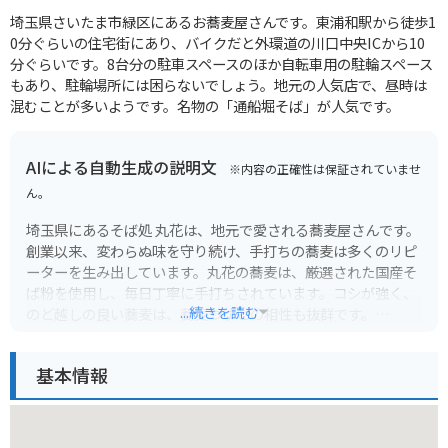
埼玉県さいたま市緑区にあるお蕎麦屋さんです。東浦和駅から徒歩1
0分ぐらいの住宅街にあり、バイクだと外環道の川口中央ICから10
分ぐらいです。8台分の駐車スペースのほか自転車用の駐輪スペース
もあり、駐輪場所には困らないでしょう。地元の人気店で、昼時は
混むことが多いようです。名物の「通船堀そば」が人気です。
AIによる自動生成の説明文
※内容の正確性は保証されていませ
ん。
埼玉県にあるそば処 丸花は、地元で愛される蕎麦屋さんです。
創業以来、変わらぬ味を守り続け、手打ちの蕎麦は多くのリピ
ーターを生み出しています。丸花の蕎麦は、厳選された国産そ
ば粉を使用し、毎日丁寧に手打ちされています。コシが強く、
...続きを読む
のど越しの良い蕎麦は、蕎麦つゆとの相性も抜群です。
メニューは温かい蕎麦、冷たい蕎麦ともに種類が豊富で、定番
基本情報
のかけそば、もりそばの他、季節限定メニューも提供していま
す。特におすすめは、天ぷらがついた天ぷらそば。揚げたてサ
クサクの天ぷらは、蕎麦との組み合わせでさらに美味しさが引
き立ちます。店内は落ち着いた雰囲気で、ゆっくりと食事を楽