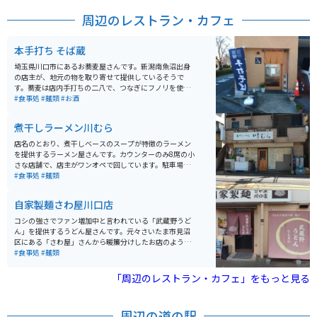
れています。隣接する天祖神社は与野七福神の一つで、
周辺のレストラン・カフェ
公園には歴史的な趣も感じられる要素が備わっていま
す。 ちょうどGWの時期は大変込み合いますが、混雑し
ていても一見の価値はあります。様々なバラが咲き乱れ
本手打ち そば蔵
いい香りも漂っています。住宅地の中に本当にバラ園が
あるのかと感じてしまいますが、大変素敵な場所です。
埼玉県川口市にあるお蕎麦屋さんです。新潟南魚沼出身
の店主が、地元の物を取り寄せて提供しているそうで
す。蕎麦は店内手打ちの二八で、つなぎにフノリを使っ
た新潟名物の「へぎそば」です。地元の人気店なので、
#食事処
#麺類
#お酒
昼時は入店待ちになります。蕎麦がなくなり次第営業終
了なので、ご注意を。
煮干しラーメン川むら
店名のとおり、煮干しベースのスープが特徴のラーメン
を提供するラーメン屋さんです。カウンターのみ8席の小
さな店舗で、店主がワンオペで回しています。駐車場は
道を挟んだ向かい側に4台分あり、内1台分がバイク・自
#食事処
#麺類
転車用のスペースとなっています。埼玉県川口市の住宅
街にあり、外環道からのアクセスが良好です。
自家製麺さわ屋川口店
コシの強さでファン増加中と言われている「武蔵野うど
ん」を提供するうどん屋さんです。元々さいたま市見沼
区にある「さわ屋」さんから暖簾分けしたお店のよう
で、噛みしめるタイプの堅いうどんを存分に楽しめま
#食事処
#麺類
す。 パチンコ屋さんに併設されているという変わった立
地ですが、味にはもちろん何も関係なく、間違いのない
「周辺のレストラン・カフェ」をもっと見る
本格的なうどん屋さんです。武蔵野うどんのお店は順番
待ちの行列がすごかったり、駐輪スペースに困る場合な
ども多いのですが、ここはそこまで大行列になることも
周辺の道の駅
なく、パチンコ屋さんの駐輪スペースが使えるので、ち