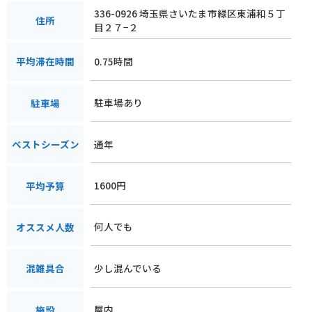
るので、注意が必要です。
336-0926 埼玉県さいたま市緑区東浦和５丁
住所
目２７−２
【名産品】
秩父地方の名産品としては、しゃくし菜漬け、味噌ポテト、わ
0.75時間
平均滞在時間
らじカツ丼などが挙げられます。そば処 丸花で食事をした後
は、これらの名産品を味わってみるのもおすすめです。
駐車場あり
駐車場
通年
ベストシーズン
1600円
平均予算
何人でも
オススメ人数
少し混んでいる
混雑具合
屋内
施設