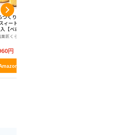
らづくり本舗 芋菓
ワタトー きなこ玉 1
片岡食品 元
 スィートポテト 1
8個入り×3袋 お得セ
ぎみそ煎餅」
個入【べにあかく
ット きな粉 たっぷ
さいたま推
】 川越名物 のし
り 和菓子 老舗 あん
金賞受賞 
越菓匠くらづくり本
Kinako Sweets Factory
ノーブランド
応 ギフト
こ きな粉棒 おやつ
ぎ使用 おや
1,200円
2,950円
まみ
960円
Amazonで見る
Amazo
Amazonで見る