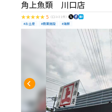
角上魚類 川口店
5
（口コミ1件）
#お土産
#商業施設
#海鮮