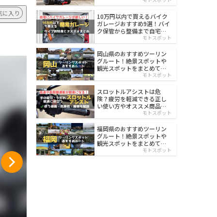
イルド
気に入り
10万円以内で買えるバイク
ガレージおすすめ9選！バイ
ク保管から整備まで自宅で
楽々
モトスポット
岡山県のおすすめツーリン
グルート！絶景スポットや
観光スポットをまとめて紹
介
モトスポット
スロットルアシストは危
険？疲労を軽減できる正し
い使い方やオススメ商品を
紹介
モトスポット
福岡県のおすすめツーリン
グルート！絶景スポットや
観光スポットをまとめて紹
介
モトスポット