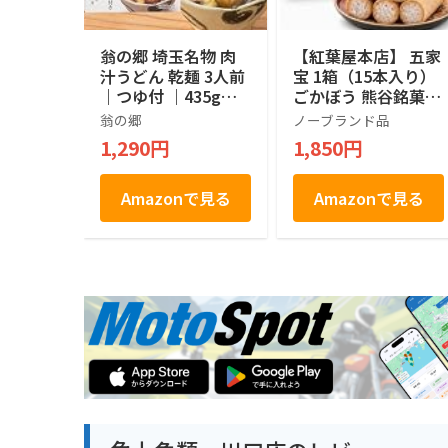
翁の郷 埼玉名物 肉
【紅葉屋本店】 五家
汁うどん 乾麺 3人前
宝 1箱（15本入り）
｜つゆ付 ｜435g｜
ごかぼう 熊谷銘菓
埼玉県産小麦 使用
埼玉銘菓 埼玉3大銘
翁の郷
ノーブランド品
菓 お菓子 秘密のケ
1,290円
1,850円
ンミンSHOW ギフト
個包装
Amazonで見る
Amazonで見る