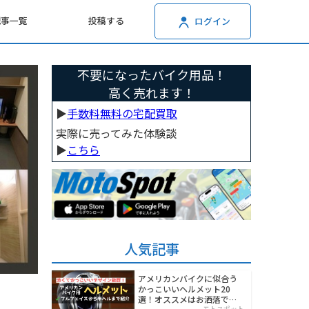
記事一覧
投稿する
ログイン
不要になったバイク用品！
高く売れます！
▶︎
手数料無料の宅配買取
実際に売ってみた体験談
▶︎
こちら
人気記事
アメリカンバイクに似合う
かっこいいヘルメット20
選！オススメはお洒落でワ
モトスポット