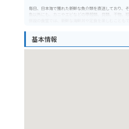
毎日、日本海で獲れた新鮮な魚介類を直送しており、
魚以外にも、カニやエビなどの甲殻類、貝類、干物、
併設の食堂では、新鮮な海鮮丼や定食を楽しむことも
バイクで行く場合は、店舗前に広い駐車場があるので
基本情報
ただし、土日祝日は大変混雑するので、時間に余裕を