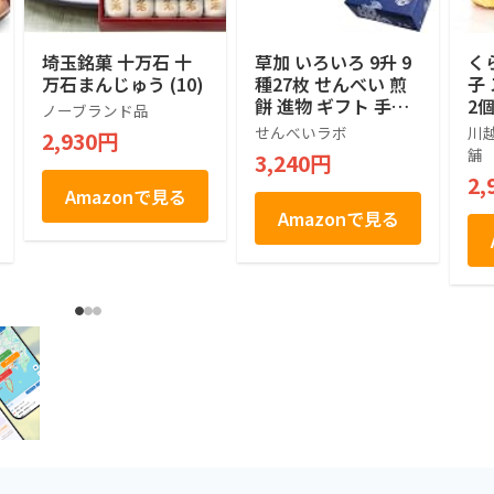
埼玉銘菓 十万石 十
草加 いろいろ 9升 9
く
万石まんじゅう (10)
種27枚 せんべい 煎
子
餅 進物 ギフト 手土
2
ノーブランド品
産 包装 1箱 多種 伝
ん
せんべいラボ
川
2,930円
統 専門店 国産 うる
対
舗
3,240円
ち米 長期保存 軽量
2,
せんべいラボ 製造
Amazonで見る
埼玉 草加
Amazonで見る