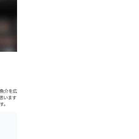
魚介を広
思います
す。