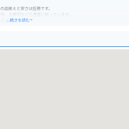
その品揃えと安さは圧巻です。
珍味、お寿司なども豊富に揃っています。
...続きを読む
できます。
安心です。
持って行くことをおすすめします。