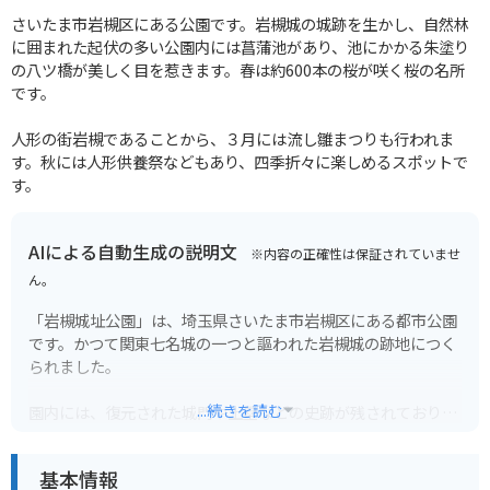
さいたま市岩槻区にある公園です。岩槻城の城跡を生かし、自然林
に囲まれた起伏の多い公園内には菖蒲池があり、池にかかる朱塗り
の八ツ橋が美しく目を惹きます。春は約600本の桜が咲く桜の名所
です。
人形の街岩槻であることから、３月には流し雛まつりも行われま
す。秋には人形供養祭などもあり、四季折々に楽しめるスポットで
す。
AIによる自動生成の説明文
※内容の正確性は保証されていませ
ん。
「岩槻城址公園」は、埼玉県さいたま市岩槻区にある都市公園
です。かつて関東七名城の一つと謳われた岩槻城の跡地につく
られました。
...続きを読む
園内には、復元された城門や土塁などの史跡が残されており、
当時の城の面影を感じることができます。春には約350本のソ
メイヨシノが咲き乱れ、花見の名所としても人気があります。
基本情報
また、園内には博物館や美術館、動物園などの文化施設も充実