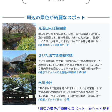
周辺の景色が綺麗なスポット
見沼田んぼ桜回廊
埼玉県さいたま市にある、日本一となる総延長20kmに
及ぶ桜回廊です。桜の季節には多くの人が訪れ、散策や
サイクリングを楽しめます。バイクでも用水路沿いの道
や農道を通りながら、桜や菜の花を眺めることが可能で
#絶景スポット
#絶景ロード
す。桜がない季節でも、のどかな田園風景を楽しむこと
ができます。田園風景の向こうに新都心の高層ビルが建
さいたま市園芸植物園
っている眺望は、ちょっとシュールです。
さいたま市緑区の大崎公園内にある公立の植物園で、入
場無料です。約1万本の樹木などが植わっていて、のんび
り園内散歩を楽しむことができます。南国の植物が多数
観察できる温室は、残念ながら2025年5月末で閉館にな
#絶景スポット
#文化施設
#美術館｜資料館
るそうです。屋外にも「あじさいロード」「椿園」「見
本庭園」などで、季節の花を見ることができます。
氷川神社
2400年以上の歴史を持つと言われ、大いなる宮居として
大宮の地名の由来にもなった日本でも指折りの古社で
す。武蔵一宮として関東一円の信仰を集め、初詣には多
くの参拝者で賑わいます。 家内安全、商売繁昌、交通安
#絶景スポット
#神社｜寺院
全、縁結、安産、災難除、心願成就などさまざまな御利
益があるとされています。駐車場は、近隣の大宮公園の
「周辺の景色が綺麗なスポット」をもっと見る
駐車場が利用できます。