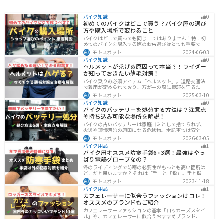
バイク知識
0
初めてのバイクはどこで買う？バイク屋の選び
方や購入場所で変わること
バイクはどこで買っても同じ…ではありません！特に初
めてのバイクを購入する際のお店選びはとても重要で
す。どんなお店で購入するのがベストなのか？失敗しな
モトスポット
2024-06-03
いお店選びのポイントをまとめます。
バイク知識
0
ヘルメットが禿げる原因って本当？！ライダー
が知っておきたい薄毛対策！
バイク乗りの必須アイテム「ヘルメット」。道路交通法
で着用が定められており、万が一の際に頭部を守るため
に被るものです。しかし、「ヘルメットが原因で禿げた
モトスポット
2025-03-10
らどうしよう」と心配しているライダーもいるのではな
バイク知識
0
いでしょうか。ライダーヘルメットが禿げる原因になる
バイクのバッテリーを処分する方法は？注意点
って本当かな・・・ライダーバイクには乗りたいけど抜
や持ち込み可能な場所を解説！
け毛が増えたら困る！ライダーツーリング後に髪のボリ
ュームが減った気がするけど、蒸れは禿げる原因にな
バイクの古いバッテリーは家庭ゴミとして捨てられず、
る？今回はこのような疑問、お悩みにお答えしていきま
火災や環境汚染の原因になる危険物。本記事では安全な
す。薄毛が気になるライダーの方はぜひ最後までご覧く
保管方法や絶縁などの注意点、無料・低コストで回収し
モトスポット
2026-03-05
ださい。モトスポットヘルメットで禿げ
てもらう方法、買い取りの可否を解説。ナップスやオー
バイク用品
1
トバックス、イエローハットなどの回収対応店舗も紹介
バイク用オススメ防寒手袋6+3選！最強はやっ
します。
ぱり電熱グローブなの？
冬のライディングで防寒の必要性がもっとも高い箇所は
どこだと思いますか？ それは「手」と「指」。手と指が
冷えてしまうと、防寒ジャケットをいくら着込んでも寒
モトスポット
2023-11-18
さから逃れることはできません。そんな防寒の要となる
バイク用品
1
オススメ防寒手袋を紹介します。
カフェレーサーに似合うファッションはコレ！
オススメのブランドもご紹介
カフェレーサーファッションの基本「ロッカーズスタイ
ル」や、カフェレーサーに似合うおすすめブランド、定