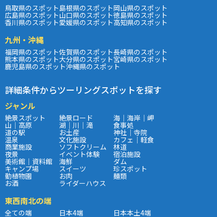
鳥取県のスポット
島根県のスポット
岡山県のスポット
広島県のスポット
山口県のスポット
徳島県のスポット
香川県のスポット
愛媛県のスポット
高知県のスポット
九州・沖縄
福岡県のスポット
佐賀県のスポット
長崎県のスポット
熊本県のスポット
大分県のスポット
宮崎県のスポット
鹿児島県のスポット
沖縄県のスポット
詳細条件からツーリングスポットを探す
ジャンル
絶景スポット
絶景ロード
海｜海岸｜岬
山｜高原
湖｜川｜滝
食事処
道の駅
お土産
神社｜寺院
温泉
文化施設
カフェ｜軽食
商業施設
ソフトクリーム
林道
夜景
イベント体験
宿泊施設
美術館｜資料館
海鮮
ダム
キャンプ場
スイーツ
珍スポット
動植物園
お肉
麺類
お酒
ライダーハウス
東西南北の端
全ての端
日本4端
日本本土4端