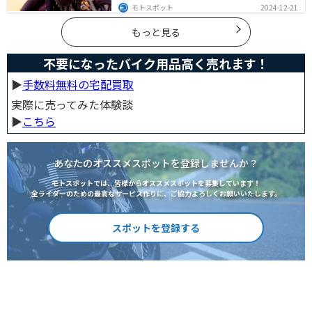
番アイテムを詳しく紹介。個性を引き立てるコーデのコ
モトスポット
2024-12-21
ツや季節に合ったアイテム選び、愛車とのマッチング方
法も解説します。
もっと見る
不要になったバイク用品高く売れます！
▶︎
手数料無料の宅配買取
実際に売ってみた体験談
▶︎
こちら
あなたのオススメスポットを登録しませんか？
モトスポットでは、皆様からオススメスポットを募集しています！
全ライダーのための最高なサービス作りに、ご協力よろしくお願いいたします。
スポットを登録する