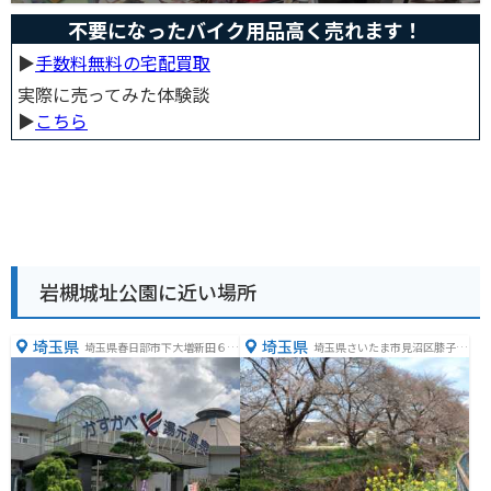
不要になったバイク用品高く売れます！
▶︎
手数料無料の宅配買取
実際に売ってみた体験談
▶︎
こちら
岩槻城址公園に近い場所
埼玉県
埼玉県
埼玉県春日部市下大増新田６６
埼玉県さいたま市見沼区膝子３
−１
１−１