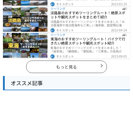
海と山が近く、1日で全然違う景色を堪能することができ
モトスポット
2023-02-25
ます。バイクで島根県にツーリングに行く際は参考にし
ツーリング
0
てください。
淡路島のおすすめツーリングルート！絶景スポ
ットや観光スポットをまとめて紹介
淡路島のおすすめツーリングルートをまとめました！北
淡路海岸や南淡路海岸など美しい海岸線、国営明石海峡
公園や淡路夢舞台など、自然とアートが融合した施設も
モトスポット
2023-04-24
多数あります。バイクで淡路島にツーリングに行く際は
ツーリング
1
参考にしてください。
東海のおすすめツーリングルート！バイクで行
きたい絶景スポットや観光スポット紹介
東海のおすすめツーリングスポットをまとめました！
「岐阜県」「静岡県」「愛知県」「三重県」の各県の観
光地紹介します。自然豊かな山々や湖、温泉地が点在
モトスポット
2023-09-05
し、四季折々の景色を楽しめるスポットが多数ありま
す。バイクで東海にツーリングに行く際は参考にしてく
ださい。
もっと見る
オススメ記事