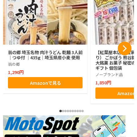
翁の郷 埼玉名物 肉汁うどん 乾麺 3人前
【紅葉屋本店】 五家宝
｜つゆ付 ｜435g｜埼玉県産小麦 使用
り） ごかぼう 熊谷銘
大銘菓 お菓子 秘密の
翁の郷
ギフト 個包装
1,290円
ノーブランド品
1,850円
Amazonで見る
Amazo