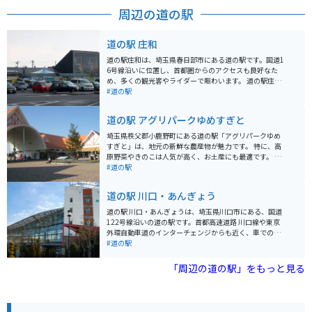
スタンプラリー」の中の1店に名を連ねています（※ス
周辺の道の駅
タンプラリーは2024年3月7日まで）。
道の駅 庄和
道の駅庄和は、埼玉県春日部市にある道の駅です。国道1
6号線沿いに位置し、首都圏からのアクセスも良好なた
め、多くの観光客やライダーで賑わいます。 道の駅庄和
の魅力は、なんといっても地元の新鮮な農産物が手に入
#道の駅
ることです。広々とした直売所には、地元農家で採れた
ばかりの野菜や果物がずらりと並び、見ているだけでも
道の駅 アグリパークゆめすぎと
楽しくなります。特に、春日部市特産の梨は、みずみず
しく濃厚な甘さで人気です。 また、道の駅庄和には、地
埼玉県秩父郡小鹿野町にある道の駅「アグリパークゆめ
元食材をふんだんに使ったレストランもあります。手打
すぎと」は、地元の新鮮な農産物が魅力です。 特に、高
ちうどんや蕎麦、新鮮野菜を使った定食など、どれも絶
原野菜やきのこは人気が高く、お土産にも最適です。 併
品です。ライダーの方には、ボリューム満点のメニュー
設のレストランでは、地元食材を使った料理を楽しむこ
#道の駅
がおすすめです。 周辺には、あけぼの山農業公園や首都
とができ、秩父名物のわらじカツ丼もおすすめです。 バ
圏外郭放水路など、観光スポットも充実しています。あ
イクで訪れる際は、秩父路の風を感じながら走ることが
道の駅 川口・あんぎょう
けぼの山農業公園は、四季折々の花が楽しめる公園で、
できる国道299号線沿いに位置しているため、ツーリン
特に春には、一面に広がるポピー畑が見事です。首都圏
グの休憩スポットとしても最適です。 周辺には、長瀞渓
道の駅 川口・あんぎょうは、埼玉県川口市にある、国道
外郭放水路は、地下に建設された巨大な放水路で、その
谷や三峰神社などの観光スポットもあり、自然豊かな景
122号線沿いの道の駅です。首都高速道路 川口線や東京
スケールの大きさに圧倒されること間違いなしです。 道
色を楽しむことができます。
外環自動車道のインターチェンジからも近く、車でのア
の駅庄和は、休憩スポットとしてだけでなく、観光拠点
クセスが良好です。 地元農産物の直売所では、新鮮な野
#道の駅
としても最適な場所です。ぜひ一度、訪れてみて下さ
菜や果物を購入することができます。特に、川口市の特
い。
産品である「川口鋳物」を使用した鍋やフライパンなど
「周辺の道の駅」をもっと見る
の調理器具も販売しており、お土産に最適です。 また、
食事処では、地元産の食材を使用した料理を楽しむこと
ができます。おすすめは、新鮮な野菜をたっぷり使った
「あんぎょううどん」です。 バイクで訪れる場合、道の