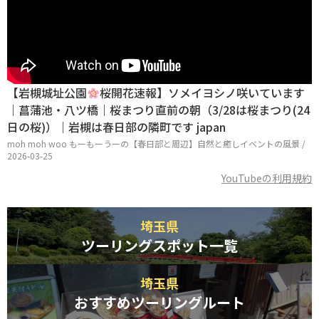
【岩槻城址公園
桜開花速報】ソメイヨシノ咲いています
｜菖蒲池・八ツ橋｜桜まつり直前の朝（3/28は桜まつり(24
日の桜)）｜岩槻は春日部の隣町です japan
moh moh woo もーもーうーの【春日部と周辺】自然と癒しイベントの風景 /
2026-03-25
YouTubeの利用規約
埼玉県
ツーリングスポット一覧
埼玉県
おすすめツーリングルート