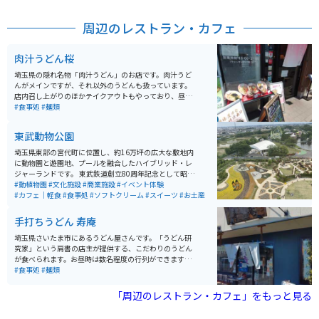
周辺のレストラン・カフェ
肉汁うどん桜
埼玉県の隠れ名物「肉汁うどん」のお店です。肉汁うど
んがメインですが、それ以外のうどんも扱っています。
店内召し上がりのほかテイクアウトもやっており、昼時
は店内・テイクアウト共に人気があります。第2産業道路
#食事処
#麺類
沿いにあり駐車場も広いので、車での来店が多い傾向で
す。
東武動物公園
埼玉県東部の宮代町に位置し、約16万坪の広大な敷地内
に動物園と遊園地、プールを融合したハイブリッド・レ
ジャーランドです。 東武鉄道創立80周年記念として昭和
56年3月28日に開園しました。 動物園という名前です
#動植物園
#文化施設
#商業施設
#イベント体験
が、動物以外のレジャー施設も充実しているので、遊ぼ
#カフェ｜軽食
#食事処
#ソフトクリーム
#スイーツ
#お土産
うと思えば丸一日楽しめます。
手打ちうどん 寿庵
埼玉県さいたま市にあるうどん屋さんです。「うどん研
究家」という肩書の店主が提供する、こだわりのうどん
が食べられます。お昼時は数名程度の行列ができます。
住宅街の中にありますが、自動車16台分の駐車場が確保
#食事処
#麺類
されていますので、バイクを停める場所に困ることはあ
まりないでしょう。 月・火定休なのと、営業時間が昼の
「周辺のレストラン・カフェ」をもっと見る
部・夜の部となっており、昼営業は14:30で終了となる
点に注意が必要です。「Youtube埼玉うどん子TV 観光