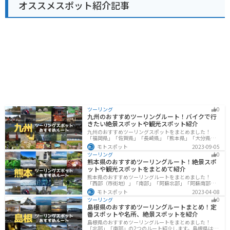
オススメスポット紹介記事
駅に隣接する荒川河川敷には、広々とした無料駐車場が
あります。ただし、土日祝日は混雑が予想されるため、
早めの時間帯に訪れることをおすすめします。周辺に
は、荒川の土手沿いを走るサイクリングロードもあり、
サイクリングを楽しむこともできます。
ツーリング
0
九州のおすすめツーリングルート！バイクで行
きたい絶景スポットや観光スポット紹介
九州のおすすめツーリングスポットをまとめました！
「福岡県」「佐賀県」「長崎県」「熊本県」「大分県」
「宮崎都」「鹿児島県」の各県の観光地紹介します。自
モトスポット
2023-09-05
然豊かな山々や湖、温泉地が点在し、四季折々の景色を
ツーリング
0
楽しめるスポットが多数あります。バイクで九州にツー
熊本県のおすすめツーリングルート！絶景スポ
リングに行く際は参考にしてください。
ットや観光スポットをまとめて紹介
熊本県のおすすめツーリングルートをまとめました！
「西部（市街地）」「南部」「阿蘇北部」「阿蘇南部」
の4つのルート紹介します。阿蘇山や天草諸島をはじめと
モトスポット
2023-04-08
した豊かな自然や、熊本城や水前寺成趣園など歴史ある
ツーリング
0
観光スポットが多数あり、様々な楽しみ方ができます。
島根県のおすすめツーリングルートまとめ！定
バイクで熊本県にツーリングに行く際は参考にしてくだ
番スポットや名所、絶景スポットを紹介
さい。
島根県のおすすめツーリングルートをまとめました！
「北部」「南部」の2つのルート紹介します。島根県は、