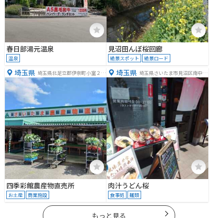
春日部湯元温泉
見沼田んぼ桜回廊
温泉
絶景スポット
絶景ロード
埼玉県
埼玉県
埼玉県北足立郡伊奈町小室２１
埼玉県さいたま市見沼区南中野
９２−１
９１−１
四季彩館農産物直売所
肉汁うどん桜
お土産
商業施設
食事処
麺類
もっと見る