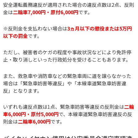
安全運転義務違反が適用された場合の違反点数は2点、反則
金は
二輪車7,000円・原付6,000円
です。
※反則金を支払わない場合は
3ヵ月以下の懲役または5万円
以下の罰金
です。
ただし、被害者のケガの程度や事故状況などにより免許停
止・取り消しといった行政処分を受けることもあります。
また、救急車や消防車などの緊急車両に道を譲らなかった
場合は「緊急車妨害等違反」や「本線車道緊急車妨害違
反」となります。
いずれも違反点数は1点、緊急車妨害等違反の反則金は
二輪
車6,000円・原付5,000円
で、本線車道緊急車妨害違反の反
則金は
二輪車6,000円
です。