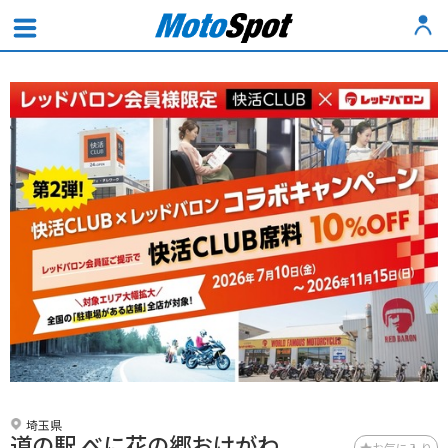
埼玉県
道の駅 べに花の郷おけがわ
お気に入り