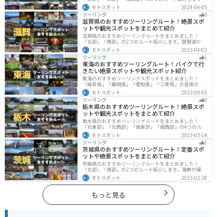
山と海どちらも楽しめるスポットが多数あり、様々な楽
モトスポット
2024-04-05
しみ方ができます。バイクで高知県にツーリングに行く
ツーリング
0
際は参考にしてください。
滋賀県のおすすめツーリングルート！絶景スポ
ットや観光スポットをまとめて紹介
滋賀県のおすすめツーリングルートをまとめました！
「北部」「南部」の2つのルート紹介します。琵琶湖だけ
でなく、比叡山ドライブウェイなどの山を楽しめるスポ
モトスポット
2023-04-02
ットも多数あります。バイクで滋賀県にツーリングに行
ツーリング
1
く際は参考にしてください。
東海のおすすめツーリングルート！バイクで行
きたい絶景スポットや観光スポット紹介
東海のおすすめツーリングスポットをまとめました！
「岐阜県」「静岡県」「愛知県」「三重県」の各県の観
光地紹介します。自然豊かな山々や湖、温泉地が点在
モトスポット
2023-09-05
し、四季折々の景色を楽しめるスポットが多数ありま
ツーリング
0
す。バイクで東海にツーリングに行く際は参考にしてく
栃木県のおすすめツーリングルート！絶景スポ
ださい。
ットや観光スポットをまとめて紹介
栃木県のおすすめツーリングルートをまとめました！
「北東部」「北西部」「南東部」「南西部」の4つのルー
ト紹介します。日本を代表する神社や広大な山や滝、湖
モトスポット
2023-03-14
などを歴史や自然を満喫するツーリングができます。バ
ツーリング
1
イクで栃木県にツーリングに行く際は参考にしてくださ
茨城県のおすすめツーリングルート！定番スポ
い。
ットや絶景スポットをまとめて紹介
茨城県のおすすめツーリングルートをまとめました！
「北部」「南部」の2つのルート紹介します。海鮮が堪能
できる港や梅の景勝地、自然豊かな山々があるのでツー
モトスポット
2023-02-28
リングにもってこいです。バイクで茨城県にツーリング
に行く際は参考にしてください。
もっと見る