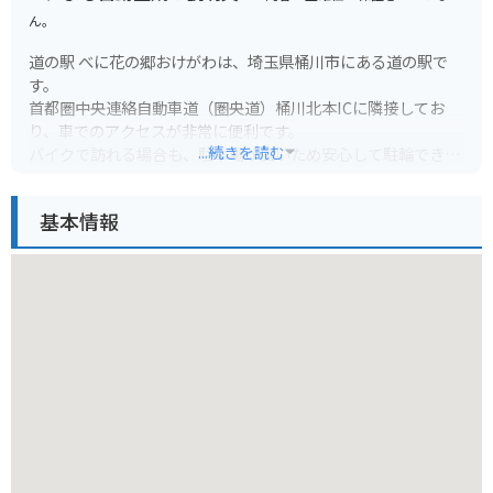
ん。
道の駅 べに花の郷おけがわは、埼玉県桶川市にある道の駅で
す。
首都圏中央連絡自動車道（圏央道）桶川北本ICに隣接してお
り、車でのアクセスが非常に便利です。
...続きを読む
バイクで訪れる場合も、駐車場が広いため安心して駐輪できま
す。
施設内には、地元の農産物直売所やレストラン、カフェなどが
基本情報
あり、地元の味覚を楽しむことができます。
桶川市はベニバナ（紅花）の生産が盛んな地域であり、道の駅
べに花の郷おけがわでも、ベニバナ関連の商品を多数取り扱っ
ています。
紅花染め体験なども開催されているので、興味のある方はぜひ
参加してみてください。
また、桶川市は、中山道の宿場町として栄えた歴史があり、宿
場町時代の面影を残す建物や史跡なども点在しています。
道の駅の周辺にも、歴史を感じられるスポットがいくつかある
ので、散策してみるのも良いでしょう。