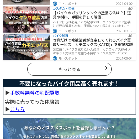
ト選びで失敗しないように、しっかりと理解して選ぶよ
モトスポット
2024-04-02
うにしましょう。この記事では、特徴やメリットデメリ
カスタム・整備
0
ット、有名メーカーなど初心者が知っておくべきことを
【バイクのガソリンタンクの塗装方法は？】道
まとめました。
具や材料、手順を詳しく解説！
バイク好きは必見！この記事では、バイクのタンク塗装
に必要な道具や材料、手順について解説しています。実
はバイクのタンクを塗装すると、傷や錆を修復でき、タ
モトスポット
2025-02-17
ンクの長持ちにつながります。この記事を読めば、自分
バイク知識
1
でバイクのタンクを塗装する方法がわかるでしょう。
写真だけで複数業者が査定してくれるバイク買
取サービス「カチエックス(KATIX)」を徹底解説
楽に高くバイクを売りたい人必見！カチエックス(KATIX)
はネット完結型で電話も不要なバイク買取サービスで
す。バイク情報と写真を登録するだけで、複数のバイク
モトスポット
2024-09-04
業者がオークション形式で価格を競い合ってくれるの
で、何もせず最高値でバイクを売ることができます。
もっと見る
不要になったバイク用品高く売れます！
▶︎
手数料無料の宅配買取
実際に売ってみた体験談
▶︎
こちら
あなたのオススメスポットを登録しませんか？
モトスポットでは、皆様からオススメスポットを募集しています！