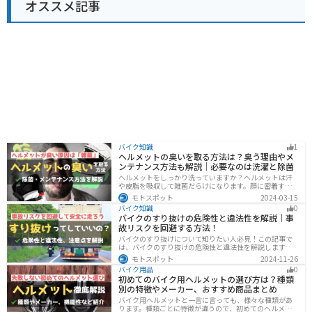
オススメ記事
バイク知識
1
ヘルメットの臭いを取る方法は？臭う理由やメ
ンテナンス方法も解説｜必要なのは洗濯と除菌
ヘルメットをしっかり洗っていますか？ヘルメットは汗
や皮脂を吸収して雑菌だらけになります。顔に密着する
物なのでしっかりと除菌・消臭をする必要があります。
モトスポット
2024-03-15
この記事では、ヘルメットをまるっと綺麗にする方法を
バイク知識
0
まとめました。まだメンテナンスをしたことがないとい
バイクのすり抜けの危険性と違法性を解説｜事
う人はぜひ参考にしてください。
故リスクを回避する方法！
バイクのすり抜けについて知りたい人必見！この記事で
は、バイクのすり抜けの危険性と違法性を解説します。
実は、すり抜けによる事故のリスクは想像以上に高いで
モトスポット
2024-11-26
す。記事を参考にすり抜けのリスクを理解し、安全運転
バイク用品
0
に努めましょう。
初めてのバイク用ヘルメットの選び方は？種類
別の特徴やメーカー、おすすめ商品まとめ
バイク用ヘルメットと一言に言っても、様々な種類があ
ります。種類ごとに特徴が違うので、初めてのヘルメッ