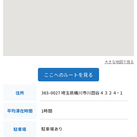
道の駅 べに花の郷おけがわは、地元の農産物や特産品を購入で
きるだけでなく、桶川市の歴史や文化に触れることもできる場
所です。
圏央道を利用してのドライブやツーリングの休憩場所として、
ぜひ立ち寄ってみてください。
近隣には、桶川市歴史民俗資料館や、桶川スポーツランドな
ど、様々な観光スポットがあります。
少し足を延ばせば、川越市の蔵造りの街並みなど、観光名所も
多くあります。
大きな地図で見る
道の駅 べに花の郷おけがわを拠点に、周辺の観光スポットを巡
るのもおすすめです。
ここへのルートを見る
道の駅内には、情報コーナーも設置されているので、周辺の観
光情報やイベント情報などを得ることもできます。
363-0027 埼玉県桶川市川田谷４３２４−１
住所
また、地元のボランティアガイドによる案内なども行われてい
るので、より深く桶川市について知りたい方は、気軽に声をか
1時間
平均滞在時間
けてみてください。
バイクで訪れる方は、道の駅の駐車場にバイク専用の駐輪スペ
駐車場あり
駐車場
ースが設けられているので、安心して駐車できます。
また、道の駅周辺には、自然豊かな公園や、走りやすい道路も