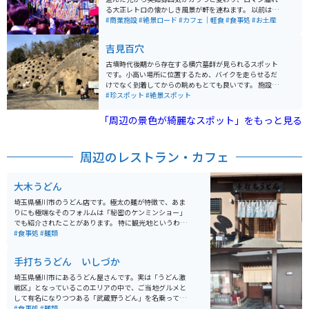
る大正レトロの懐かしき風景が軒を連ねます。 以前はこ
の通りにはアーケード商店街でありましたが、時代と共
#商業施設
#絶景ロード
#カフェ｜軽食
#食事処
#お土産
に徐々に寂れていく中で新しいシンボルとして生まれ変
わりました。両脇を固める各店舗は大正時代を思わせる
吉見百穴
ノスタルジックな装いで、特に角にある川越商工会議所
の造りは足を止めて眺めるほど趣があります。 5月のこ
古墳時代後期から存在する横穴墓群が見られるスポット
どもの日前後より商店街全体に吊るされる鯉のぼりは圧
です。小高い場所に位置するため、バイクを走らせるだ
巻で、まるで鯉のぼりのアーケードを作るかのように空
けでなく到着してからの眺めもとても良いです。 施設内
を自由に泳ぎます。
にはハニワ作成体験など複数の体験スポットもあるた
#珍スポット
#絶景スポット
め、体験と眺望どちらをとっても満足度が高いです。あ
まり混んでいないところもおすすめポイントです。
「周辺の景色が綺麗なスポット」をもっと見る
周辺のレストラン・カフェ
大木うどん
埼玉県桶川市のうどん店です。極太の麺が特徴で、あま
りにも極端なそのフォルムは「秘密のケンミンショー」
でも紹介されたことがあります。 特に観光地というわけ
ではありませんし、最寄り駅からも少々離れているので
#食事処
#麺類
（徒歩だと45分ぐらい）行列ができるという感じではあ
りません。 とは言え地元の人が昼時はひっきりなしに訪
手打ちうどん いしづか
れますので、極太麺を目当てに行くのであれば早めに来
店しないと品切れになります。 うどんの食べ方は、基本
埼玉県桶川市にあるうどん屋さんです。実は「うどん激
のもり・つけの他にもカレー・すきやき・鴨南蛮などい
戦区」となっているこのエリアの中で、ご当地グルメと
ろいろ選ぶことが可能です。
して有名になりつつある「武蔵野うどん」を名乗ってい
ません。 上品な雰囲気の老舗店で、うどんもゴツゴツし
#食事処
#麺類