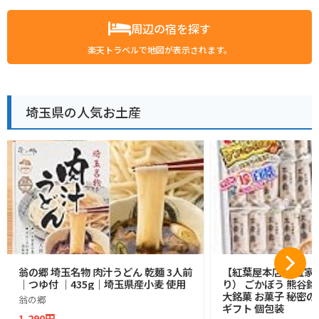
周辺の宿を探す
楽天トラベルで地図が表示されます。
埼玉県の人気お土産
翁の郷 埼玉名物 肉汁うどん 乾麺 3人前
【紅葉屋本店】 五家宝
｜つゆ付 ｜435g｜埼玉県産小麦 使用
り） ごかぼう 熊谷銘
大銘菓 お菓子 秘密の
翁の郷
ギフト 個包装
1,290円