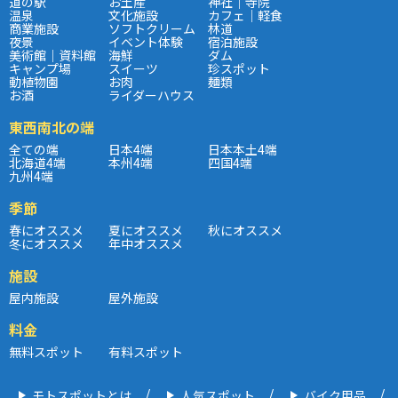
道の駅
お土産
神社｜寺院
温泉
文化施設
カフェ｜軽食
商業施設
ソフトクリーム
林道
夜景
イベント体験
宿泊施設
美術館｜資料館
海鮮
ダム
キャンプ場
スイーツ
珍スポット
動植物園
お肉
麺類
お酒
ライダーハウス
東西南北の端
全ての端
日本4端
日本本土4端
北海道4端
本州4端
四国4端
九州4端
季節
春にオススメ
夏にオススメ
秋にオススメ
冬にオススメ
年中オススメ
施設
屋内施設
屋外施設
料金
無料スポット
有料スポット
モトスポットとは
人気スポット
バイク用品