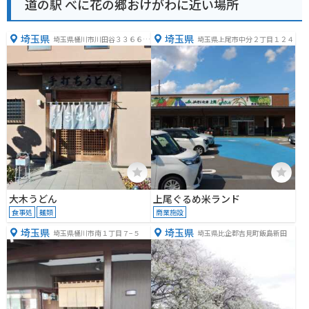
道の駅 べに花の郷おけがわに近い場所
埼玉県
埼玉県
埼玉県桶川市川田谷３３６６
埼玉県上尾市中分２丁目１２４
−１
大木うどん
上尾ぐるめ米ランド
食事処
麺類
商業施設
埼玉県
埼玉県
埼玉県桶川市南１丁目７−５
埼玉県比企郡吉見町飯島新田