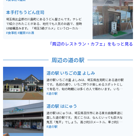
た武蔵野うどんとはまた違ったモチモチ麺です。地元で
はかなりの人気店となっており、昼時は外で待たねばな
本手打ちうどん庄司
らないこともあります。 駐車場は裏に自動車3台分あり
ますが、混雑時バイクを停めるのは避けた方がよいでし
埼玉県比企郡の川島町にあるうどん屋さんです。テレビ
ょう。
で紹介されたことがある、地元でも人気のお店で、昼時
は結構混みます。 「埼玉S級グルメ」というローカルな
認定を受けており、味には間違いありません。これぞ武
#食事処
#麺類
#お酒
蔵野うどん！というワシワシ系のうどんで、「すったて
うどん」「肉うどん」などバリエーションも豊富です。
「周辺のレストラン・カフェ」をもっと見る
周辺の道の駅
道の駅 いちごの里 よしみ
道の駅 いちごの里 よしみは、埼玉県吉見町にある道の駅
です。 名前の通り、いちご狩りが楽しめるスポットとし
て有名で、旬の時期には多くの人で賑わいます。 いちご
以外にも、地元産の新鮮な農産物が販売されており、お
#道の駅
土産にも最適です。 また、併設のレストランでは、地元
食材をふんだんに使った料理を楽しむことができます。
道の駅 はにゅう
特に、いちごを使ったスイーツは絶品なので、ぜひ味わ
ってみてください。 バイクで訪れる場合、駐車場も広々
道の駅 はにゅうは、埼玉県羽生市にある東北自動車道に
としているので安心です。 周辺には、緑豊かな田園風景
面した道の駅です。 見どころは、なんといっても巨大な
が広がっており、ツーリングの休憩スポットとしても最
鬼瓦「鬼平」でしょう。 高さ約10メートル、重さ約15ト
適です。 道の駅 いちごの里 よしみから少し足を延ばせ
ンもの巨大な鬼瓦は、道の駅のシンボルとして多くの人
#道の駅
ば、吉見百穴などの歴史的な観光スポットもあります。
に親しまれています。 また、併設されている「さいたま
水族館」では、埼玉県の荒川に生息する魚を中心に、約