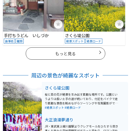
手打ちうどん いしづか
さくら堤公園
食事処
麺類
絶景スポット
絶景ロード
もっと見る
周辺の景色が綺麗なスポット
さくら堤公園
桜と菜の花が絶景を生み出す素敵な場所です。公園とい
うよりは長い土手の道が続いており、付近をバイクで走
り素敵な景色を眺めながらツーリングや写真撮影ができ
ます。 所々で舗装された道もあり、歩くのにもとても歩
#絶景スポット
#絶景ロード
きやすくて良かったです。訪れるなら春がオススメで
す。
大正浪漫夢通り
JR・東武東上線川越駅よりクレアモールをひたすら突き
進んだ先から突如雰囲気がガラっと変わり、ロマン溢れ