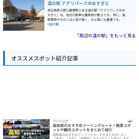
道の駅 アグリパークゆめすぎと
100種類、2,500匹の魚たちを観察することができます。
地元の新鮮な農産物が購入できるのも道の駅の大きな魅
埼玉県秩父郡小鹿野町にある道の駅「アグリパークゆめ
力です。 羽生市は「埼玉の米どころ」としても知られて
すぎと」は、地元の新鮮な農産物が魅力です。 特に、高
おり、道の駅 はにゅうでも地元産の美味しいお米を購入
原野菜やきのこは人気が高く、お土産にも最適です。 併
することができます。 バイクで訪れる場合、東北自動車
設のレストランでは、地元食材を使った料理を楽しむこ
#道の駅
道 羽生ICからすぐのアクセスということもあり、ツーリ
とができ、秩父名物のわらじカツ丼もおすすめです。 バ
ングの休憩スポットとしても最適です。 広い駐車場も完
イクで訪れる際は、秩父路の風を感じながら走ることが
「周辺の道の駅」をもっと見る
備されているので安心です。 道の駅 はにゅうは、ドライ
できる国道299号線沿いに位置しているため、ツーリン
ブやツーリングの休憩はもちろんのこと、観光スポット
グの休憩スポットとしても最適です。 周辺には、長瀞渓
としても楽しめる場所です。
谷や三峰神社などの観光スポットもあり、自然豊かな景
色を楽しむことができます。
オススメスポット紹介記事
ツーリング
0
高知県のおすすめツーリングルート！絶景スポ
ットや観光スポットをまとめて紹介
高知県のおすすめツーリングルートをまとめました！
「東部」「北部」「南西部」の3つのルート紹介します。