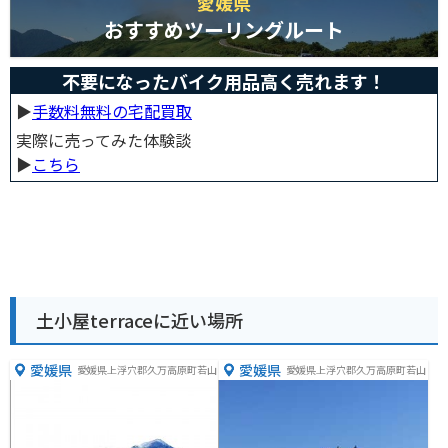
愛媛県
おすすめツーリングルート
不要になったバイク用品高く売れます！
▶︎
手数料無料の宅配買取
実際に売ってみた体験談
▶︎
こちら
土小屋terraceに近い場所
愛媛県
愛媛県
愛媛県上浮穴郡久万高原町若山
愛媛県上浮穴郡久万高原町若山