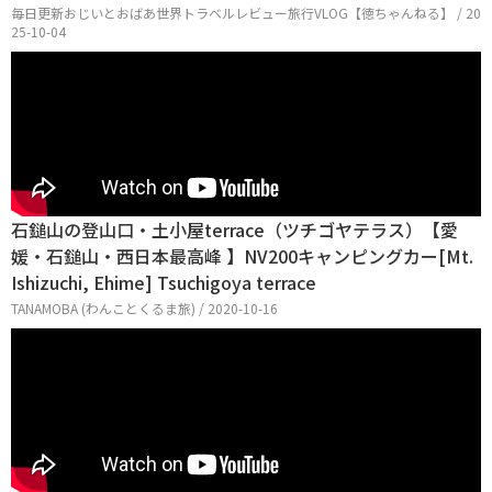
毎日更新おじいとおばあ世界トラベルレビュー旅行VLOG【徳ちゃんねる】 / 20
25-10-04
石鎚山の登山口・土小屋terrace（ツチゴヤテラス）【愛
媛・石鎚山・西日本最高峰 】NV200キャンピングカー[Mt.
Ishizuchi, Ehime] Tsuchigoya terrace
TANAMOBA (わんことくるま旅) / 2020-10-16