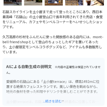
石鎚スカイラインを土小屋まで走って登ったところにあり、西日本
最高峰「石鎚山」の土小屋登山口で長年利用されてきた売店・食堂
をリニューアル、カフェやモンベルコーナーをへいせつしたショッ
プです。
久万高原の杉材をふんだんに使った開放感のある店内には、mont-
bell friend shopとして登山のちょっとしたギアを置いてあった
り、土小屋限定モンベルコラボグッズなど、アイテムも多数販売し
ています。
AIによる自動生成の説明文
※内容の正確性は保証されていませ
ん。
愛媛県の石鎚山にある「土小屋terrace」は、標高1492mに位
置する絶景カフェレストランです。美しい景色を眺めながら、
地元の食材を使った料理やドリンクを楽しむことができます。
...続きを読む
土小屋terraceは、石鎚スカイラインの終着点に位置してお
り、車やバイクで行くことができます。駐車場も完備されてい