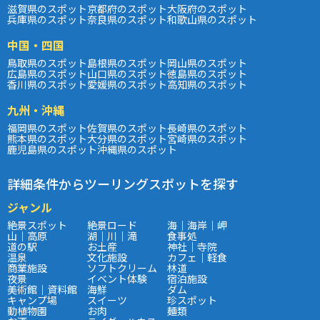
滋賀県のスポット
京都府のスポット
大阪府のスポット
兵庫県のスポット
奈良県のスポット
和歌山県のスポット
中国・四国
鳥取県のスポット
島根県のスポット
岡山県のスポット
広島県のスポット
山口県のスポット
徳島県のスポット
香川県のスポット
愛媛県のスポット
高知県のスポット
九州・沖縄
福岡県のスポット
佐賀県のスポット
長崎県のスポット
熊本県のスポット
大分県のスポット
宮崎県のスポット
鹿児島県のスポット
沖縄県のスポット
詳細条件からツーリングスポットを探す
ジャンル
絶景スポット
絶景ロード
海｜海岸｜岬
山｜高原
湖｜川｜滝
食事処
道の駅
お土産
神社｜寺院
温泉
文化施設
カフェ｜軽食
商業施設
ソフトクリーム
林道
夜景
イベント体験
宿泊施設
美術館｜資料館
海鮮
ダム
キャンプ場
スイーツ
珍スポット
動植物園
お肉
麺類