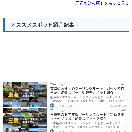
特産品などを販売する直売所や、レストラン、軽食コー
「周辺の道の駅」をもっと見る
を満喫するツーリングを楽しんでみてはいかがでしょう
ナーなどが併設されています。 レストランでは、地元の
か。
食材をふんだんに使った料理を楽しむことができます。
特に、津野町産の猪肉を使った猪肉丼や猪肉そばはおす
すめです。また、軽食コーナーでは、ソフトクリームや
オススメスポット紹介記事
焼き立てパンなども販売されています。バイクで訪れる
場合は、駐車場も広く停めやすいので安心です。 周辺に
は、天狗高原や姫鶴平など、四国カルストの絶景スポッ
トが点在しています。また、車で約1時間の距離には、日
本最後の清流と呼ばれる四万十川もあり、自然を満喫し
たい方におすすめのエリアです。道の駅 633美の里は、
そんな自然豊かな高知県を代表する道の駅の一つと言え
るでしょう。
ツーリング
1
東海のおすすめツーリングルート！バイクで行
きたい絶景スポットや観光スポット紹介
東海のおすすめツーリングスポットをまとめました！
「岐阜県」「静岡県」「愛知県」「三重県」の各県の観
光地紹介します。自然豊かな山々や湖、温泉地が点在
モトスポット
2023-09-05
し、四季折々の景色を楽しめるスポットが多数ありま
ツーリング
0
す。バイクで東海にツーリングに行く際は参考にしてく
三重県のおすすめツーリングルート！定番スポ
ださい。
ットやグルメ、絶景スポットを紹介
三重県のおすすめツーリングルートをまとめました！
「東部」「南西部」「北部」の3つのルート紹介します。
標高の高いスカイラインからリアス式海岸まであるの
モトスポット
2023-02-25