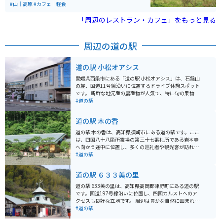
た。 その後、山を元の状態に戻すために、明治初期から
#山｜高原
#カフェ｜軽食
植林を行っており、今では緑豊かな状態に戻されていま
す。 閉山後は「端出場（はでば）地区」と「東平（とう
「周辺のレストラン・カフェ」をもっと見る
なる）地区」の2カ所に分けて整備され、2007年度に近
代化産業遺産（経済産業省）に認定されました。特に、
東平地区の索道基地・貯鉱庫跡は「東洋のマチュピチ
周辺の道の駅
ュ」として有名です。
道の駅 小松オアシス
愛媛県西条市にある「道の駅 小松オアシス」は、石鎚山
の麓、国道11号線沿いに位置するドライブ休憩スポット
です。 新鮮な地元産の農産物が人気で、特に旬の果物や
野菜はおすすめです。レストランでは、地元食材を使っ
#道の駅
た料理を楽しむことができ、石鎚山の伏流水を使った
「そうめん」も名物です。 バイクで訪れる場合、駐車場
道の駅 木の香
も広く、休憩スペースもあるので安心です。石鎚スカイ
ラインへのアクセスも良く、ツーリングの拠点としても
道の駅 木の香は、高知県須崎市にある道の駅です。ここ
最適です。 周辺には、美しい渓谷美で知られる「面河
は、四国八十八箇所霊場の第三十七番札所である岩本寺
渓」や、四国八十八ヶ所霊場の札所である「横峰寺」な
へ向かう途中に位置し、多くの巡礼者や観光客が訪れま
ど、観光スポットも点在しています。道の駅で情報収集
す。 道の駅には、地元の特産品を販売するショップやレ
#道の駅
をしてから、周辺観光を楽しむのも良いでしょう。
ストランがあり、新鮮な野菜や果物、地元でとれた魚介
類を使った料理などを楽しむことができます。特に、須
道の駅 ６３３美の里
崎市の特産品である「鍋焼きラーメン」は、道の駅でも
人気メニューの一つです。また、併設されている「木の
道の駅 633美の里は、高知県高岡郡津野町にある道の駅
香温泉」は、旅の疲れを癒すのに最適です。 バイクで訪
です。国道197号線沿いに位置し、四国カルストへのア
れる場合、道の駅には広い駐車場が完備されているので
クセスも良好な立地です。 周辺は豊かな自然に囲まれて
安心です。周辺には、太平洋沿いを走る絶景の海岸線
おり、ドライブやツーリングの休憩スポットとして人気
#道の駅
「土佐西南大規模公園線」など、ツーリングに最適なル
があります。道の駅には、地元産の新鮮な野菜や果物、
ートが数多くあります。道の駅を拠点に、高知県の自然