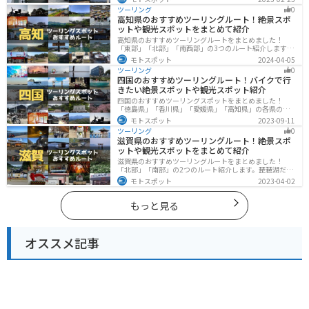
で、飽きることなくツーリングを堪能できます。バイク
ツーリング
0
で三重県にツーリングに行く際は参考にしてください。
高知県のおすすめツーリングルート！絶景スポ
ットや観光スポットをまとめて紹介
高知県のおすすめツーリングルートをまとめました！
「東部」「北部」「南西部」の3つのルート紹介します。
山と海どちらも楽しめるスポットが多数あり、様々な楽
モトスポット
2024-04-05
しみ方ができます。バイクで高知県にツーリングに行く
ツーリング
0
際は参考にしてください。
四国のおすすめツーリングルート！バイクで行
きたい絶景スポットや観光スポット紹介
四国のおすすめツーリングスポットをまとめました！
「徳島県」「香川県」「愛媛県」「高知県」の各県の観
光地紹介します。自然豊かな山々や湖、温泉地が点在
モトスポット
2023-09-11
し、四季折々の景色を楽しめるスポットが多数ありま
ツーリング
0
す。バイクで四国にツーリングに行く際は参考にしてく
滋賀県のおすすめツーリングルート！絶景スポ
ださい。
ットや観光スポットをまとめて紹介
滋賀県のおすすめツーリングルートをまとめました！
「北部」「南部」の2つのルート紹介します。琵琶湖だけ
でなく、比叡山ドライブウェイなどの山を楽しめるスポ
モトスポット
2023-04-02
ットも多数あります。バイクで滋賀県にツーリングに行
く際は参考にしてください。
もっと見る
オススメ記事