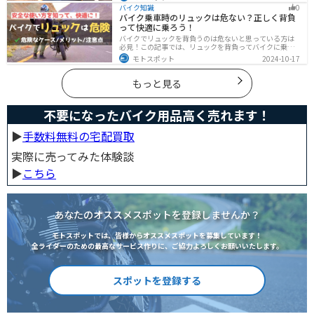
ツーリングにおすすめの大型ナックルガード6選を価格や
バイク知識
0
特徴とともに紹介します。
バイク乗車時のリュックは危ない？正しく背負
って快適に乗ろう！
バイクでリュックを背負うのは危ないと思っている方は
必見！この記事では、リュックを背負ってバイクに乗る
リスクと、安全な方法を紹介しています。実は、荷物の
モトスポット
2024-10-17
量や配置を工夫することで、安全にリュックを使用する
ことが可能です。この記事を読めば、バイク乗車時にリ
ュックを安全に使う方法がわかります。
もっと見る
不要になったバイク用品高く売れます！
▶︎
手数料無料の宅配買取
実際に売ってみた体験談
▶︎
こちら
あなたのオススメスポットを登録しませんか？
モトスポットでは、皆様からオススメスポットを募集しています！
全ライダーのための最高なサービス作りに、ご協力よろしくお願いいたします。
スポットを登録する