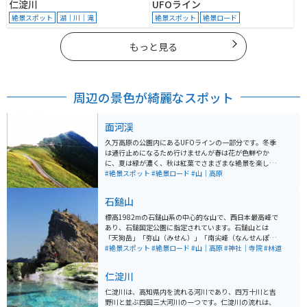
仁淀川
UFOライン
絶景スポット
湖｜川｜滝
絶景スポット
絶景ロード
もっと見る
周辺の景色が綺麗なスポット
面河渓
久万高原の公園内にあるUFOラインの一部分です。冬季
は通行止めになるため行けませんが春は花が色鮮やか
に、夏は緑が濃く、秋は紅葉でさまざまな絶景を楽しむ
ことができます。 ツーリングやドライブに最適です。た
#絶景スポット
#絶景ロード
#山｜高原
だ道路が狭いところもあるので運転に慣れていない初心
者の人にはオススメできません。
石鎚山
標高1982mの石鎚山系の中心的な山で、西日本最高峰で
あり、石鎚国定公園に指定されています。石鎚山とは
「天狗岳」「弥山（みせん）」「南尖峰（なんせんぽ
う）」の一連の総体山のことを指しています。 主な登山
#絶景スポット
#絶景ロード
#山｜高原
#神社｜寺院
#林道
コースは、西条市側からロープウェイ利用して成就社か
ら登る「成就ルート」(上り：約3時間30分 下り：約3
仁淀川
時間)と、石鎚スカイラインまたはUFOラインを通って土
小屋から登る「土小屋ルート」(上り：約2時間30分 下
仁淀川は、高知県内を流れる河川であり、四万十川と吉
り：約2時間)があります。 天候の良い日には瀬戸内海や
野川と並ぶ四国三大河川の一つです。仁淀川の流れは、