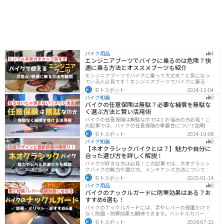
バイク用品
4
エンジニアブーツでバイクに乗るのは危険？快
適に乗る方法とオススメブーツも紹介
エンジニアブーツでバイクに乗って大丈夫？と気になっ
ている人必見です！エンジニアブーツでバイクに乗るメ
リットデメリット、おすすめのブーツまで徹底解説しま
モトスポット
2024-12-04
す。ファッション性が高く、バイクに乗っている時もそ
バイク知識
0
うじゃない時もかっこよくキメたい人にオススメです。
バイクの任意保険は無駄？必要な補償を無駄な
く選ぶ方法と賢い活用術
バイクの任意保険は無駄なのではとお悩みの方必見！こ
の記事では、バイクの任意保険の重要性について説明し
ています。実は、自賠責保険だけでは不十分な保護しか
モトスポット
2024-10-08
得られず、経済的リスクも高いです。この記事を読めば、
バイク知識
0
バイクの任意保険が必要な理由がわかります。
【ネオクラシックバイクとは？】魅力や自分に
合った選び方を詳しく解説！
バイクが好きな方は必見！この記事では、ネオクラシッ
クバイクの魅力や選び方、メンテナンス方法について解
説しています。実はネオクラシックバイクは、見た目と
モトスポット
2025-01-14
機能性の両方を求める人に最適なです。この記事を読め
バイク用品
0
ば、ネオクラシックバイクの魅力が理解できます。
バイクのナックルガードに防寒効果はある？お
すすめ6選も！
バイクのナックルガードには、手やレバーの保護だけで
なく防風・防寒効果も期待できます。ハンドルカバーと
の違いやメリット・デメリット、選び方を解説し、冬の
モトスポット
2026-07-21