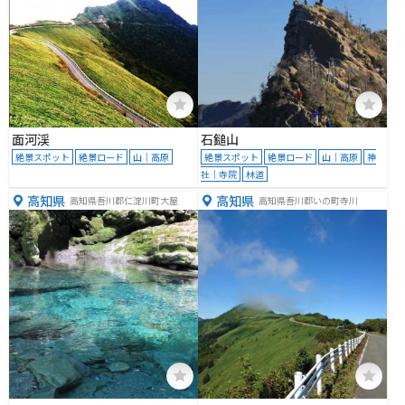
面河渓
石鎚山
絶景スポット
絶景ロード
山｜高原
絶景スポット
絶景ロード
山｜高原
神
社｜寺院
林道
高知県
高知県
高知県吾川郡仁淀川町大屋
高知県吾川郡いの町寺川