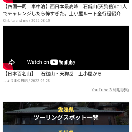
【四国一周 車中泊】西日本最高峰 石鎚山(天狗岳)に1人
でチャレンジしたら怖すぎた。土小屋ルート全行程紹介
Chibita and me / 2022-08-19
【日本百名山】 石鎚山・天狗岳 土小屋から
しょうまの日記 / 2022-06-28
YouTubeの利用規約
愛媛県
ツーリングスポット一覧