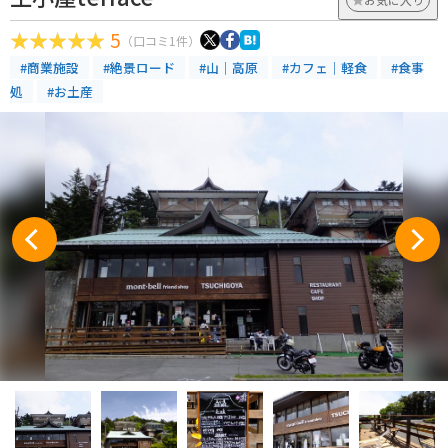
5
（口コミ1件）
#商業施設
#絶景ロード
#山｜高原
#カフェ｜軽食
#食事
処
#お土産