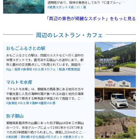
中国地方・九州地方の山々まで見渡すことができます。
透明感があり、独特の青色をしており「仁淀ブルー」と
また、古くから山岳信仰（修験道）の山として知られ、
して知られています。この美しい水は、2010年に国の水
#絶景スポット
#湖｜川｜滝
弘法大師空海も修行したと伝えられています。日本百名
質調査ランキングで第1位に選ばれるほどです。
山、日本百景の1つであり、日本七霊山の一つとされて
「周辺の景色が綺麗なスポット」をもっと見る
います。山そのものが神とされ、崇められてきた石鎚山
は、心身をリフレッシュするパワースポットとしても知
られています。また、1330余年前に役子角によって開山
周辺のレストラン・カフェ
されたとされています。 毎年7月1日から10日までの期間
には「石鎚山お山開き」が開催され、全国から修験者や
登山者が訪れます。秋には美しい紅葉が見られます。こ
おもごふるさとの駅
の山は西条市と久万高原町にまたがっており、登山やト
レッキング、スキーなどのアウトドア活動の場としても
おもごふるさとの駅は、四国カルストなどへ行く途中の
利用されています。冬季は通行止めの道路があります。
休憩スポットです。面河渓や石鎚山への途中にあり、都
市と農村の交流拠点として利用されています。施設内で
は、川魚の塩焼き、手作りまんじゅう、おもち、新鮮な
#山｜高原
#食事処
#お土産
#カフェ｜軽食
#商業施設
野菜など、地元の特産品が販売されています。前後には
あまり停まれる場所がないのでこちらで一度休憩を入れ
マルトモ水産
ることをオススメします。 営業時間は8時30分から15時
までで、土日祝日は17時まで延長されることもありま
「マルトモ水産」は、愛媛県の西条港にある地元の方々
す。定休日は火曜日ですが、祝日の場合は翌日が休みと
や観光客に人気の海鮮料理が食べれるお店と地元の海産
なります。12月から3月までは冬季休業となりますの
物を格安で販売する鮮魚店が併設されて施設です。ここ
で、訪問の際は事前に確認することをおすすめします。
のおすすめはなんといっても海鮮丼で、多くの方この海
#食事処
#お土産
#海鮮
#麺類
#お酒
駐車場は100台分完備されており、アクセスも良好で
鮮丼を目当てに来店されます。鮮魚店で販売されている
す。
海産物も鮮度抜群で、お刺身の盛り合わせなども格安の
別子銅山
値段で購入することが出来ます。駐車場は車が20台ぐら
いは停めれますが、お昼の混み合う時間帯は、ちょっと
愛媛県新居浜市の山麓にあった別子銅山は日本三大銅山
駐車待ちになら可能性がありますので、ご注意くださ
の一つで、住友グループによって1691年から1973年ま
い。
での283年間掘り続けられました。標高1,210mのところ
から掘り始め、最深部は海面下1,000mにまで達しまし
#美術館｜資料館
#文化施設
#珍スポット
#絶景スポット