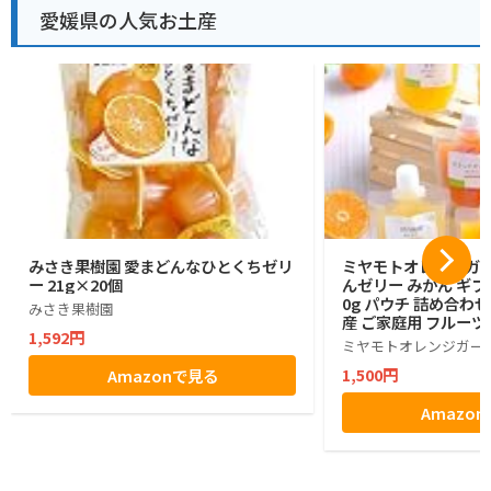
愛媛県の人気お土産
みさき果樹園 愛まどんなひとくちゼリ
ミヤモトオレンジガー
ー 21g×20個
んゼリー みかん ギフト
0g パウチ 詰め合わせ
みさき果樹園
産 ご家庭用 フルーツ
1,592円
物不使用 (4本)
ミヤモトオレンジガー
1,500円
Amazonで見る
Amazo