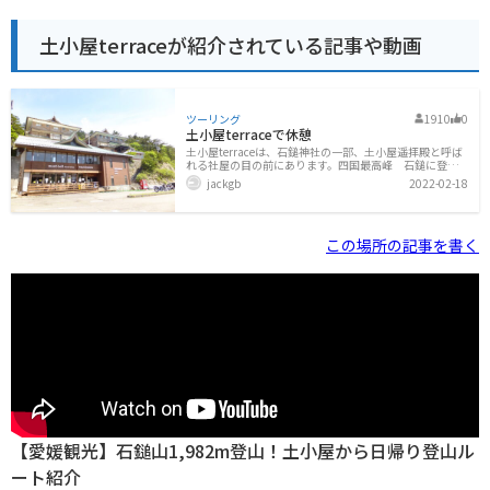
土小屋terraceが紹介されている記事や動画
ツーリング
1910
0
土小屋terraceで休憩
土小屋terraceは、石鎚神社の一部、土小屋遥拝殿と呼ば
れる社屋の目の前にあります。四国最高峰 石鎚に登る
ための拠点にもなります。石鎚スカイラインの終点か
jackgb
2022-02-18
つ、林道でUFOラインへつながっています。広い駐車場
には、登山シーズン春、夏、秋になると車がいっぱいに
なります。土小屋terraceは、いわゆる山頂のお食事処み
たいなお店が、あの有名な登山用品「mont-bell」と合体
この場所の記事を書く
して、お洒落なお店になったのです。 お店の上の建物
は、登山用の簡易宿舎の様です。で、このお店、中に入
ると喫茶コーナーとモンベル製品、石鎚のお土産などを
売っています。今日はテラスで、アイスコーヒーと行き
ますか！自分のバイク
【愛媛観光】石鎚山1,982m登山！土小屋から日帰り登山ル
ート紹介