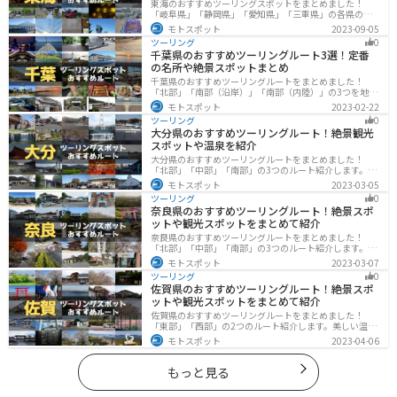
東海のおすすめツーリングスポットをまとめました！
「岐阜県」「静岡県」「愛知県」「三重県」の各県の観
光地紹介します。自然豊かな山々や湖、温泉地が点在
モトスポット
2023-09-05
し、四季折々の景色を楽しめるスポットが多数ありま
ツーリング
0
す。バイクで東海にツーリングに行く際は参考にしてく
千葉県のおすすめツーリングルート3選！定番
ださい。
の名所や絶景スポットまとめ
千葉県のおすすめツーリングルートをまとめました！
「北部」「南部（沿岸）」「南部（内陸）」の3つを地域
別で紹介します！千葉は首都圏からのアクセスも良く、
モトスポット
2023-02-22
海と山どちらも堪能できるのでツーリングには最適な場
ツーリング
0
所です。
大分県のおすすめツーリングルート！絶景観光
スポットや温泉を紹介
大分県のおすすめツーリングルートをまとめました！
「北部」「中部」「南部」の3つのルート紹介します。阿
蘇の雄大な自然を満喫できるスポットや温泉を満喫する
モトスポット
2023-03-05
ツーリングができます。バイクで大分県にツーリングに
ツーリング
0
行く際は参考にしてください。
奈良県のおすすめツーリングルート！絶景スポ
ットや観光スポットをまとめて紹介
奈良県のおすすめツーリングルートをまとめました！
「北部」「中部」「南部」の3つのルート紹介します。歴
史のある神社寺院が多数あり、自然豊かや山々、グルメ
モトスポット
2023-03-07
を満喫するツーリングができます。バイクで奈良県にツ
ツーリング
0
ーリングに行く際は参考にしてください。
佐賀県のおすすめツーリングルート！絶景スポ
ットや観光スポットをまとめて紹介
佐賀県のおすすめツーリングルートをまとめました！
「東部」「西部」の2つのルート紹介します。美しい温泉
地や古墳群、歴史ある城や神社仏閣など、バイクツーリ
モトスポット
2023-04-06
ングに適したスポットが多数存在し、様々な楽しみ方が
できます。バイクで佐賀県にツーリングに行く際は参考
にしてください。
もっと見る