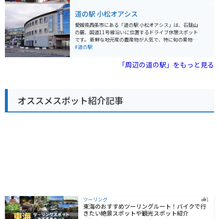
があります。道の駅には、地元産の新鮮な野菜や果物、
す。 名産品としては、別子銅山で働く人々に親しまれて
特産品などを販売する直売所や、レストラン、軽食コー
道の駅 小松オアシス
きた「別子飴」や、地元産のゆずを使った「ゆず胡椒」
ナーなどが併設されています。 レストランでは、地元の
などが人気です。道の駅マイントピア別子で、旅の思い
食材をふんだんに使った料理を楽しむことができます。
愛媛県西条市にある「道の駅 小松オアシス」は、石鎚山
出にいかがでしょうか。
特に、津野町産の猪肉を使った猪肉丼や猪肉そばはおす
の麓、国道11号線沿いに位置するドライブ休憩スポット
すめです。また、軽食コーナーでは、ソフトクリームや
です。 新鮮な地元産の農産物が人気で、特に旬の果物や
焼き立てパンなども販売されています。バイクで訪れる
野菜はおすすめです。レストランでは、地元食材を使っ
#道の駅
場合は、駐車場も広く停めやすいので安心です。 周辺に
た料理を楽しむことができ、石鎚山の伏流水を使った
は、天狗高原や姫鶴平など、四国カルストの絶景スポッ
「そうめん」も名物です。 バイクで訪れる場合、駐車場
「周辺の道の駅」をもっと見る
トが点在しています。また、車で約1時間の距離には、日
も広く、休憩スペースもあるので安心です。石鎚スカイ
本最後の清流と呼ばれる四万十川もあり、自然を満喫し
ラインへのアクセスも良く、ツーリングの拠点としても
たい方におすすめのエリアです。道の駅 633美の里は、
最適です。 周辺には、美しい渓谷美で知られる「面河
そんな自然豊かな高知県を代表する道の駅の一つと言え
渓」や、四国八十八ヶ所霊場の札所である「横峰寺」な
るでしょう。
オススメスポット紹介記事
ど、観光スポットも点在しています。道の駅で情報収集
をしてから、周辺観光を楽しむのも良いでしょう。
ツーリング
1
東海のおすすめツーリングルート！バイクで行
きたい絶景スポットや観光スポット紹介