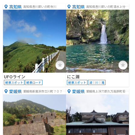
高知県
高知県
高知県吾川郡いの町寺川
高知県吾川郡いの町清水上分２
９７６−１１
UFOライン
にこ淵
絶景スポット
絶景ロード
絶景スポット
湖｜川｜滝
愛媛県
愛媛県
愛媛県新居浜市立川町７０７
愛媛県上浮穴郡久万高原町若山
−３
丁21−１５８１