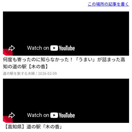
この場所の記事を書く
います。駐車場はいくつかに分かれてあります。ここの特
徴はやはり、温泉と川遊びかな。旅の案内所や物産売り
場はレストランと同じ建物になります。入ってすぐが物
産売り場と案内所。案内所と言っても担当の人はいなく
てパンフや地図になります。物産売り場も小さめです
何度も寄ったのに知らなかった！「うまい」が詰まった高
知の道の駅【木の香】
道の駅を旅する夫婦 / 2026-02-09
【高知県】道の駅「木の香」