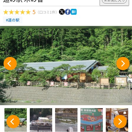
5
（口コミ1件）
#道の駅