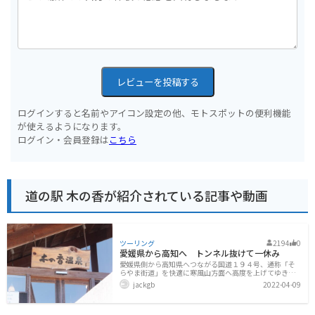
レビューを投稿する
ログインすると名前やアイコン設定の他、モトスポットの便利機能
が使えるようになります。
ログイン・会員登録は
こちら
道の駅 木の香が紹介されている記事や動画
ツーリング
2194
0
愛媛県から高知へ トンネル抜けて一休み
愛媛県側から高知県へつながる国道１９４号、通称「そ
らやま街道」を快適に寒風山方面へ高度を上げてゆきま
す。すると全長５ｋｍ超の寒風山トンネルが出現。これ
jackgb
2022-04-09
を抜けると、高知県です。（実際はトンネルの途中から
変わりますけどね）で、トンネル抜けて少し下ってゆく
と、道の駅 木の香 があります。川沿いの道の駅で、
直接川に降りることができます。川は綺麗に整備されて