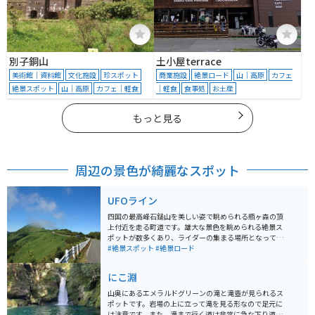
別子銅山
土小屋terrace
美術館｜資料館
文化施設
珍スポット
商業施設
絶景ロード
山｜高原
カフェ
絶景スポット
山｜高原
カフェ｜軽食
｜軽食
食事処
お土産
もっと見る
周辺の景色が綺麗なスポット
UFOライン
四国の最高峰石鎚山を美しい姿で眺められる瓶ヶ森の頂
上付近を走る町道です。雄大な景色を眺められる絶景ス
ポットが数多くあり、ライダーの集まる場所となってい
ます。 近くには吉野川源流の碑があります。民宿もある
#絶景スポット
#絶景ロード
ので、ゆっくりできます。
にこ淵
山奥にあるエメラルドグリーンの滝と滝壺が見られるス
ポットです。岩場の上に立って滝を見る形なので足元に
は注意です。また、滝まで行く道は非常に急な下り道で