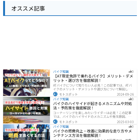
オススメ記事
バイク知識
0
【AT限定免許で乗れるバイク】メリット・デメ
リット・選び方を徹底解説！
ATバイクについて知りたい人必見！この記事では、ATバ
イクのメリット・デメリットや選び方について解説しま
す。 実はAT限定免許で乗れるバイクの種類は多数ありま
モトスポット
2024-09-26
す。記事を参考に、自分に合ったATバイクを選びましょ
バイク知識
0
う。
バイクのハイサイドが起きるメカニズムや対処
法・予防策を徹底解説！
コーナーリングを楽しみたいライダーは必見！この記事
では、バイクのハイサイドのメカニズムや発生原因、対
処法、予防策を解説しています。実は、バイクのハイサ
モトスポット
2025-03-03
イドは危険な現象ですが、正しい知識と対策で防ぐこと
バイク知識
0
が可能です。この記事を読めば、ハイサイドのリスクを
バイクの燃費向上・改善に効果的な走り方やメ
減らせます。
ンテナンス方法を徹底解説！