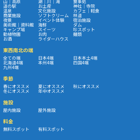
山｜高原
湖｜川｜滝
食事処
道の駅
お土産
神社｜寺院
温泉
文化施設
カフェ｜軽食
商業施設
ソフトクリーム
林道
夜景
イベント体験
宿泊施設
美術館｜資料館
海鮮
ダム
キャンプ場
スイーツ
珍スポット
動植物園
お肉
麺類
お酒
ライダーハウス
東西南北の端
全ての端
日本4端
日本本土4端
北海道4端
本州4端
四国4端
九州4端
季節
春にオススメ
夏にオススメ
秋にオススメ
冬にオススメ
年中オススメ
施設
屋内施設
屋外施設
料金
無料スポット
有料スポット