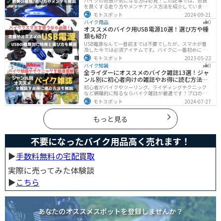
バイクの燃費が気になる方は必見！この記事では、燃費
を良くする走り方やメンテナンス方法を紹介していま
す。実は、車体そのものや荷物を軽くすることで、燃費
モトスポット
2024-09-21
の向上が可能です。この記事を読めば、燃費を改善する
バイク用品
0
具体的な方法がわかります。
オススメのバイク用USB電源10選！選び方や種
類も紹介
USB電源なんて一昔前までは不要でしたが、スマホが普
及した今では必須アイテムです。バイクに一番初めにつ
けたいグッズです。この記事では、そんなバイク用USB電
モトスポット
2023-05-22
源の種類や選び方、オススメ商品を厳選して紹介します
バイク知識
0
ので、ぜひ参考にしてください。
全ライダーにオススメのバイク雑誌13選！ジャ
ンル別に初心者向けの雑誌やお得に読む方法も
解説
初心者がバイクやツーリング、ライディングテクニック
など網羅的に知るならバイク雑誌が最適です！プロのラ
イターがしっかりと調べた情報とわかりやすい写真でま
モトスポット
2024-07-27
とめられているので、効率的に理解できます。そんなバ
イク雑誌をジャンル別にオススメのバイク雑誌をまとめ
ました。サブスクサービスを利用すれば全ての雑誌をお
もっと見る
得に読むことができるのでオススメです。
不要になったバイク用品高く売れます！
▶︎
手数料無料の宅配買取
実際に売ってみた体験談
▶︎
こちら
あなたのオススメスポットを登録しませんか？