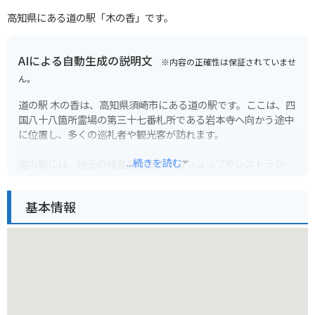
高知県にある道の駅「木の香」です。
AIによる自動生成の説明文
※内容の正確性は保証されていませ
ん。
道の駅 木の香は、高知県須崎市にある道の駅です。ここは、四
国八十八箇所霊場の第三十七番札所である岩本寺へ向かう途中
に位置し、多くの巡礼者や観光客が訪れます。
...続きを読む
道の駅には、地元の特産品を販売するショップやレストランが
あり、新鮮な野菜や果物、地元でとれた魚介類を使った料理な
どを楽しむことができます。特に、須崎市の特産品である「鍋
基本情報
焼きラーメン」は、道の駅でも人気メニューの一つです。ま
た、併設されている「木の香温泉」は、旅の疲れを癒すのに最
適です。
バイクで訪れる場合、道の駅には広い駐車場が完備されている
ので安心です。周辺には、太平洋沿いを走る絶景の海岸線「土
佐西南大規模公園線」など、ツーリングに最適なルートが数多
くあります。道の駅を拠点に、高知県の自然を満喫するツーリ