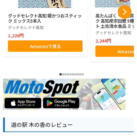
グッドセレクト高知 姫かつおスティッ
高たんぱく・低脂質 
ク ミックス5本入
ク 高知産宗田鰹 5種
ト 土佐清水食品 ミッ
グッドセレクト高知
グッドセレクト高知
1,220円
2,244円
Amazonで見る
Amazo
道の駅 木の香のレビュー