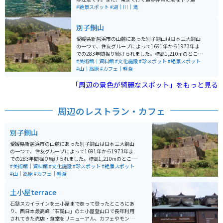
山の斜面を下るような場所なので、小さい子供や足が悪
#絶景スポット
#湖｜川｜滝
い方には厳しいかもしれません。 専用の駐車場はありま
せんが、道が広いので路駐している人がほとんどです。
別子銅山
愛媛県新居浜市の山麓にあった別子銅山は日本三大銅山
の一つで、住友グループによって1691年から1973年ま
での283年間掘り続けられました。標高1,210mのところ
から掘り始め、最深部は海面下1,000mにまで達しまし
#美術館｜資料館
#文化施設
#珍スポット
#絶景スポット
た。 その後、山を元の状態に戻すために、明治初期から
#山｜高原
#カフェ｜軽食
植林を行っており、今では緑豊かな状態に戻されていま
「周辺の景色が綺麗なスポット」をもっと見る
す。 閉山後は「端出場（はでば）地区」と「東平（とう
なる）地区」の2カ所に分けて整備され、2007年度に近
代化産業遺産（経済産業省）に認定されました。特に、
東平地区の索道基地・貯鉱庫跡は「東洋のマチュピチ
周辺のレストラン・カフェ
ュ」として有名です。
別子銅山
愛媛県新居浜市の山麓にあった別子銅山は日本三大銅山
の一つで、住友グループによって1691年から1973年ま
での283年間掘り続けられました。標高1,210mのところ
から掘り始め、最深部は海面下1,000mにまで達しまし
#美術館｜資料館
#文化施設
#珍スポット
#絶景スポット
た。 その後、山を元の状態に戻すために、明治初期から
#山｜高原
#カフェ｜軽食
植林を行っており、今では緑豊かな状態に戻されていま
す。 閉山後は「端出場（はでば）地区」と「東平（とう
土小屋terrace
なる）地区」の2カ所に分けて整備され、2007年度に近
代化産業遺産（経済産業省）に認定されました。特に、
石鎚スカイラインを土小屋まで走って登ったところにあ
東平地区の索道基地・貯鉱庫跡は「東洋のマチュピチ
り、西日本最高峰「石鎚山」の土小屋登山口で長年利用
ュ」として有名です。
されてきた売店・食堂をリニューアル、カフェやモンベ