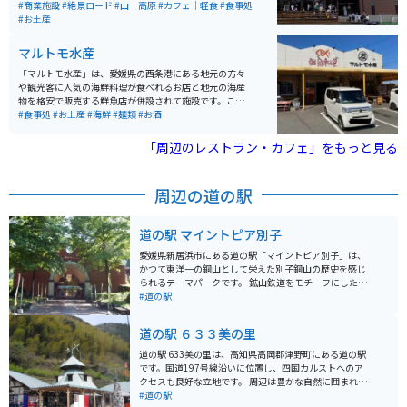
ルコーナーをへいせつしたショップです。 久万高原の杉
#商業施設
#絶景ロード
#山｜高原
#カフェ｜軽食
#食事処
材をふんだんに使った開放感のある店内には、mont-bell
#お土産
friend shopとして登山のちょっとしたギアを置いてあっ
たり、土小屋限定モンベルコラボグッズなど、アイテム
マルトモ水産
も多数販売しています。
「マルトモ水産」は、愛媛県の西条港にある地元の方々
や観光客に人気の海鮮料理が食べれるお店と地元の海産
物を格安で販売する鮮魚店が併設されて施設です。ここ
のおすすめはなんといっても海鮮丼で、多くの方この海
#食事処
#お土産
#海鮮
#麺類
#お酒
鮮丼を目当てに来店されます。鮮魚店で販売されている
海産物も鮮度抜群で、お刺身の盛り合わせなども格安の
「周辺のレストラン・カフェ」をもっと見る
値段で購入することが出来ます。駐車場は車が20台ぐら
いは停めれますが、お昼の混み合う時間帯は、ちょっと
駐車待ちになら可能性がありますので、ご注意くださ
周辺の道の駅
い。
道の駅 マイントピア別子
愛媛県新居浜市にある道の駅「マイントピア別子」は、
かつて東洋一の銅山として栄えた別子銅山の歴史を感じ
られるテーマパークです。 鉱山鉄道をモチーフにした愛
称「ボトム・サテライト」という施設内には、レストラ
#道の駅
ンや土産物店があり、別子銅山で採掘された鉱石や、当
時の様子を再現したジオラマなどが展示されています。
道の駅 ６３３美の里
また、マイントピア別子周辺には、東洋のマチュピチュ
と呼ばれる「東平ゾーン」や、温泉施設「別子温泉ゆっ
道の駅 633美の里は、高知県高岡郡津野町にある道の駅
たり館」など、見どころがたくさんあります。 バイクで
です。国道197号線沿いに位置し、四国カルストへのア
訪れる際は、山岳地帯を走行するため、急カーブや勾配
クセスも良好な立地です。 周辺は豊かな自然に囲まれて
に注意が必要です。東平ゾーンへは、車で約1時間かかる
おり、ドライブやツーリングの休憩スポットとして人気
#道の駅
ので、時間に余裕を持って訪れることをおすすめしま