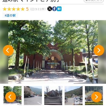
5
（口コミ1件）
#道の駅