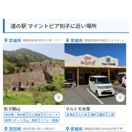
道の駅 マイントピア別子に近い場所
愛媛県
愛媛県
愛媛県新居浜市立川町７０７
愛媛県西条市樋之口４５６−５
−３
別子銅山
マルトモ水産
美術館｜資料館
文化施設
珍スポット
食事処
お土産
海鮮
麺類
お酒
絶景スポット
山｜高原
カフェ｜軽食
高知県
愛媛県
高知県吾川郡いの町寺川
愛媛県四国中央市金砂町平野山