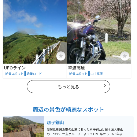
乙306―1
UFOライン
翠波高原
絶景スポット
絶景ロード
絶景スポット
山｜高原
もっと見る
周辺の景色が綺麗なスポット
別子銅山
愛媛県新居浜市の山麓にあった別子銅山は日本三大銅山
の一つで、住友グループによって1691年から1973年ま