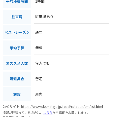
1時間
平均滞在時間
駐車場あり
駐車場
通年
ベストシーズン
無料
平均予算
何人でも
オススメ人数
普通
混雑具合
屋内
施設
公式サイト:
https://www.skr.mlit.go.jp/road/rstation/eki/list.html
情報が間違っている場合は、
こちら
から修正をお願いします。
最終更新ユーザー：