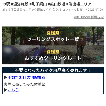
の駅 #温浴施設 #別子銅山 #鉱山鉄道 #端出場エリア
旅する手品師
マニアック観光ガイド【パッションちゃんねる】 / 2026-07-29
YouTubeの利用規約
愛媛県
ツーリングスポット一覧
愛媛県
おすすめツーリングルート
不要になったバイク用品高く売れます！
▶︎
手数料無料の宅配買取
実際に売ってみた体験談
▶︎
こちら