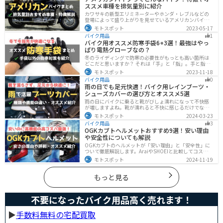
ススメ車種を排気量別に紹介
カワサキの新型エリミネーターやホンダ・レブルなどの
登場によって盛り上がりを見せているアメリカンバイ
ク。スタイリッシュに乗れることはもちろん、ツーリン
モトスポット
2023-05-17
グや通学通勤もこなせるアメリカンバイクの特徴や、オ
バイク用品
1
ススメの車種についてご紹介します！
バイク用オススメ防寒手袋6+3選！最強はやっ
ぱり電熱グローブなの？
冬のライディングで防寒の必要性がもっとも高い箇所は
どこだと思いますか？ それは「手」と「指」。手と指が
冷えてしまうと、防寒ジャケットをいくら着込んでも寒
モトスポット
2023-11-18
さから逃れることはできません。そんな防寒の要となる
バイク用品
0
オススメ防寒手袋を紹介します。
雨の日でも足元快適！バイク用レインブーツ・
シューズカバーの選び方とオススメ5選
雨の日にバイクに乗ると靴がびしょ濡れになって不快感
が増しますよね。靴が濡れると不快に感じるだけでなく
操作性にも影響が出るので事故の原因にもなります。ブ
モトスポット
2024-03-23
ーツカバーを使うことで靴を雨や汚れから防ぐことがで
バイク用品
3
きます。防風効果もあるので寒さ対策にもなります。
OGKカブトヘルメットおすすめ9選！安い理由
や安全性についても解説
OGKカブトのヘルメットが「安い理由」と「安全性」に
ついて徹底解説します。AraiやSHOEIと比較してコスパが
高く、信頼性も兼ね備えたOGKカブトのヘルメット。初
モトスポット
2024-11-19
心者ライダーからベテランまでおすすめのモデル9選と、
実際の口コミや評判、選び方も詳しく紹介します。
もっと見る
不要になったバイク用品高く売れます！
▶︎
手数料無料の宅配買取