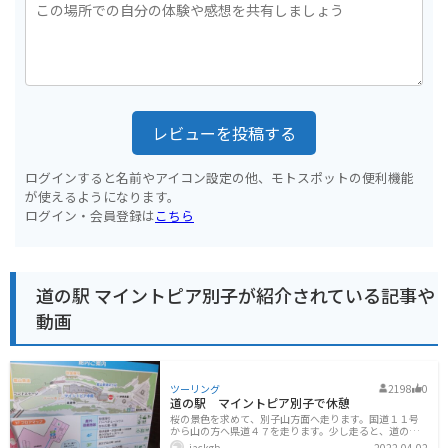
レビューを投稿する
ログインすると名前やアイコン設定の他、モトスポットの便利機能
が使えるようになります。
ログイン・会員登録は
こちら
道の駅 マイントピア別子が紹介されている記事や
動画
ツーリング
2198
0
道の駅 マイントピア別子で休憩
桜の景色を求めて、別子山方面へ走ります。国道１１号
から山の方へ県道４７を走ります。少し走ると、道の
駅 マイントピア別子に到着です。短い橋を渡ってすぐ
jackgb
2022-04-02