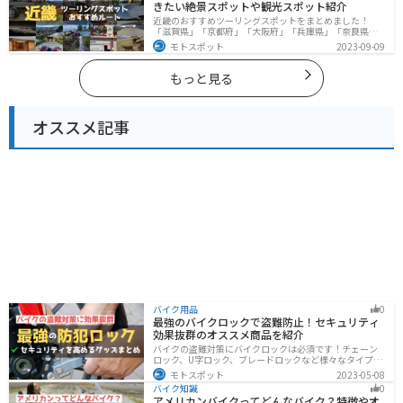
きたい絶景スポットや観光スポット紹介
近畿のおすすめツーリングスポットをまとめました！
「滋賀県」「京都府」「大阪府」「兵庫県」「奈良県」
「和歌山」の各県の観光地紹介します。自然豊かな山々
モトスポット
2023-09-09
や湖、温泉地が点在し、四季折々の景色を楽しめるスポ
ットが多数あります。バイクで近畿にツーリングに行く
際は参考にしてください。
もっと見る
オススメ記事
バイク用品
0
最強のバイクロックで盗難防止！セキュリティ
効果抜群のオススメ商品を紹介
バイクの盗難対策にバイクロックは必須です！チェーン
ロック、U字ロック、ブレードロックなど様々なタイプが
あるので自分の用途に合った使いやすいものを選びまし
モトスポット
2023-05-08
ょう。この記事ではバイクロックの種類と特徴、それぞ
バイク知識
0
れ最強の商品を紹介します。
アメリカンバイクってどんなバイク？特徴やオ