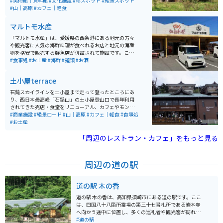
から掘り始め、最深部は海面下1,000mにまで達しまし
#美術館｜資料館
#文化施設
#珍スポット
#絶景スポット
た。 その後、山を元の状態に戻すために、明治初期から
#山｜高原
#カフェ｜軽食
植林を行っており、今では緑豊かな状態に戻されていま
す。 閉山後は「端出場（はでば）地区」と「東平（とう
マルトモ水産
なる）地区」の2カ所に分けて整備され、2007年度に近
代化産業遺産（経済産業省）に認定されました。特に、
「マルトモ水産」は、愛媛県の西条港にある地元の方々
東平地区の索道基地・貯鉱庫跡は「東洋のマチュピチ
や観光客に人気の海鮮料理が食べれるお店と地元の海産
ュ」として有名です。
物を格安で販売する鮮魚店が併設されて施設です。ここ
のおすすめはなんといっても海鮮丼で、多くの方この海
#食事処
#お土産
#海鮮
#麺類
#お酒
鮮丼を目当てに来店されます。鮮魚店で販売されている
海産物も鮮度抜群で、お刺身の盛り合わせなども格安の
土小屋terrace
値段で購入することが出来ます。駐車場は車が20台ぐら
いは停めれますが、お昼の混み合う時間帯は、ちょっと
石鎚スカイラインを土小屋まで走って登ったところにあ
駐車待ちになら可能性がありますので、ご注意くださ
り、西日本最高峰「石鎚山」の土小屋登山口で長年利用
い。
されてきた売店・食堂をリニューアル、カフェやモンベ
ルコーナーをへいせつしたショップです。 久万高原の杉
#商業施設
#絶景ロード
#山｜高原
#カフェ｜軽食
#食事処
材をふんだんに使った開放感のある店内には、mont-bell
#お土産
friend shopとして登山のちょっとしたギアを置いてあっ
たり、土小屋限定モンベルコラボグッズなど、アイテム
「周辺のレストラン・カフェ」をもっと見る
も多数販売しています。
周辺の道の駅
道の駅 木の香
道の駅 木の香は、高知県須崎市にある道の駅です。ここ
は、四国八十八箇所霊場の第三十七番札所である岩本寺
へ向かう途中に位置し、多くの巡礼者や観光客が訪れま
す。 道の駅には、地元の特産品を販売するショップやレ
#道の駅