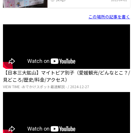
に、広い駐車場のなかにバイク用駐車場があります。そ
こから、本館に向かって進みます。振り返ると、駐車
所、即、アイス売り場。大きなトイレ。で本館に入りま
す。入口にはいろんなサービスの案内やチケットの販売
この場所の記事を書く
があります。ここから離れたところにある、東平（とう
なる）という銅山の遺抗までのバスの乗車券も売ってま
す。東平（とうなる）は、東洋のマチュピチュとも名の
ついたレンガ造りの鉱山跡が見られるところです。エン
トランスを入ると、広い休憩場所や、軽食、おみやげ売
り場
【日本三大鉱山】マイトピア別子（愛媛観光/どんなとこ？/
見どころ/歴史/料金/アクセス）
VIEW TIME -おでかけスポット最速解説 - / 2024-12-27