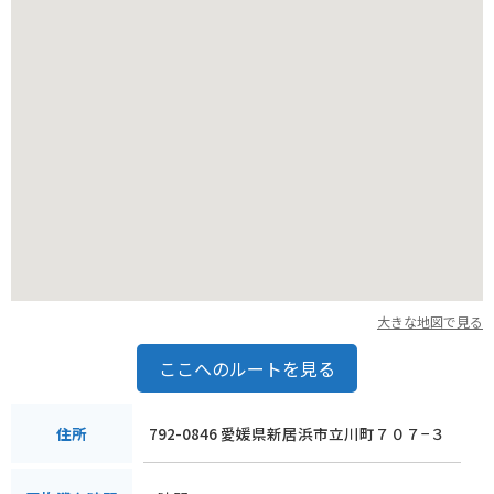
で、時間に余裕を持って訪れることをおすすめします。
名産品としては、別子銅山で働く人々に親しまれてきた「別子
飴」や、地元産のゆずを使った「ゆず胡椒」などが人気です。
道の駅マイントピア別子で、旅の思い出にいかがでしょうか。
大きな地図で見る
ここへのルートを見る
792-0846 愛媛県新居浜市立川町７０７−３
住所