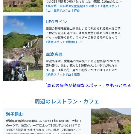
での283年間掘り続けられました。標高1,210mのところ
から掘り始め、最深部は海面下1,000mにまで達しまし
#美術館｜資料館
#文化施設
#珍スポット
#絶景スポット
た。 その後、山を元の状態に戻すために、明治初期から
#山｜高原
#カフェ｜軽食
植林を行っており、今では緑豊かな状態に戻されていま
す。 閉山後は「端出場（はでば）地区」と「東平（とう
UFOライン
なる）地区」の2カ所に分けて整備され、2007年度に近
代化産業遺産（経済産業省）に認定されました。特に、
四国の最高峰石鎚山を美しい姿で眺められる瓶ヶ森の頂
東平地区の索道基地・貯鉱庫跡は「東洋のマチュピチ
上付近を走る町道です。雄大な景色を眺められる絶景ス
ュ」として有名です。
ポットが数多くあり、ライダーの集まる場所となってい
ます。 近くには吉野川源流の碑があります。民宿もある
#絶景スポット
#絶景ロード
ので、ゆっくりできます。
翠波高原
翠波高原は、愛媛県四国中央市にある標高約892mの高
原地帯で、美しい花々と360度の大パノラマが魅力で
す。春には菜の花、夏から初秋にかけてはコスモスが一
面に咲き誇り、展望台からは瀬戸内海や四国山地が見渡
#絶景スポット
#山｜高原
せます。駐車場は200台・料金は無料と、車やバイクで
のアクセスもしやすく、ツーリングの立ち寄りスポット
「周辺の景色が綺麗なスポット」をもっと見る
としてもおすすめです。バイク旅ならワインディングを
楽しんだ後、高原の風を感じながら花畑と絶景を満喫で
きる点がポイントです。歩きやすい服装と、季節に応じ
周辺のレストラン・カフェ
て冷えるので軽い羽織があると快適です。
別子銅山
愛媛県新居浜市の山麓にあった別子銅山は日本三大銅山
の一つで、住友グループによって1691年から1973年ま
での283年間掘り続けられました。標高1,210mのところ