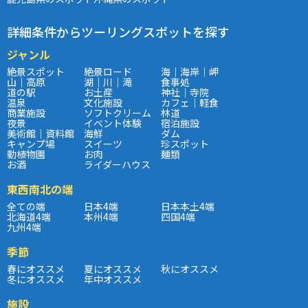
詳細条件からツーリングスポットを探す
ジャンル
絶景スポット
絶景ロード
海｜海岸｜岬
山｜高原
湖｜川｜滝
食事処
道の駅
お土産
神社｜寺院
温泉
文化施設
カフェ｜軽食
商業施設
ソフトクリーム
林道
夜景
イベント体験
宿泊施設
美術館｜資料館
海鮮
ダム
キャンプ場
スイーツ
珍スポット
動植物園
お肉
麺類
お酒
ライダーハウス
東西南北の端
全ての端
日本4端
日本本土4端
北海道4端
本州4端
四国4端
九州4端
季節
春にオススメ
夏にオススメ
秋にオススメ
冬にオススメ
年中オススメ
施設