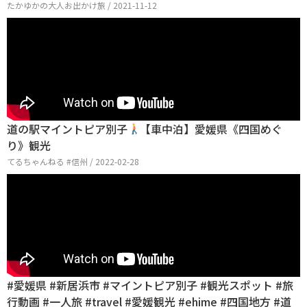
たかゆかの大人お出かけ旅 / 2021-11-12
道の駅マイントピア別子
【車中泊】愛媛県《四国めぐ
り》観光
てるちゃんねる #信州 / 2022-02-28
#愛媛県 #新居浜市 #マイントピア別子 #観光スポット #旅
行動画 #一人旅 #travel #愛媛観光 #ehime #四国地方 #道