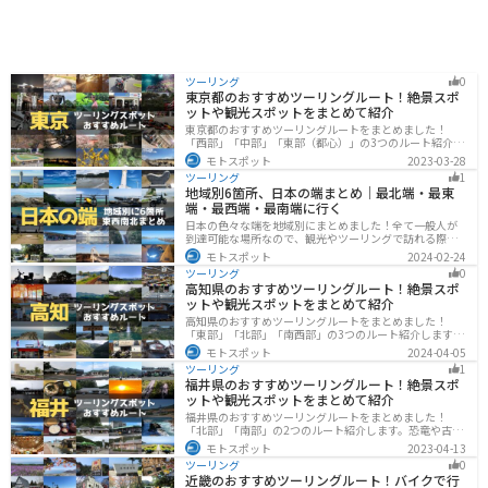
ツーリング
0
東京都のおすすめツーリングルート！絶景スポ
ットや観光スポットをまとめて紹介
東京都のおすすめツーリングルートをまとめました！
「西部」「中部」「東部（都心）」の3つのルート紹介し
ます。西に行けば奥多摩の自然、東に行けば都心スポッ
モトスポット
2023-03-28
トと、自然も街も楽しめるスポットが多数あります。バ
ツーリング
1
イクで東京都にツーリングに行く際は参考にしてくださ
地域別6箇所、日本の端まとめ｜最北端・最東
い。
端・最西端・最南端に行く
日本の色々な端を地域別にまとめました！全て一般人が
到達可能な場所なので、観光やツーリングで訪れる際の
参考にしてください。
モトスポット
2024-02-24
ツーリング
0
高知県のおすすめツーリングルート！絶景スポ
ットや観光スポットをまとめて紹介
高知県のおすすめツーリングルートをまとめました！
「東部」「北部」「南西部」の3つのルート紹介します。
山と海どちらも楽しめるスポットが多数あり、様々な楽
モトスポット
2024-04-05
しみ方ができます。バイクで高知県にツーリングに行く
ツーリング
1
際は参考にしてください。
福井県のおすすめツーリングルート！絶景スポ
ットや観光スポットをまとめて紹介
福井県のおすすめツーリングルートをまとめました！
「北部」「南部」の2つのルート紹介します。恐竜や古代
遺跡、温泉地など魅力に溢れるスポットが多数ありま
モトスポット
2023-04-13
す。バイクで福井県にツーリングに行く際は参考にして
ツーリング
0
ください。
近畿のおすすめツーリングルート！バイクで行