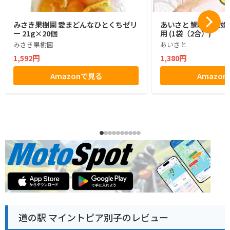
みさき果樹園 愛まどんなひとくちゼリ
あいさと 鯛めし 愛媛
ー 21g×20個
用 (1袋（2合）)
みさき果樹園
あいさと
1,592円
1,380円
Amazonで見る
Amazo
道の駅 マイントピア別子のレビュー