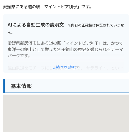
愛媛県にある道の駅「マイントピア別子」です。
AIによる自動生成の説明文
※内容の正確性は保証されていませ
ん。
愛媛県新居浜市にある道の駅「マイントピア別子」は、かつて
東洋一の銅山として栄えた別子銅山の歴史を感じられるテーマ
パークです。
...続きを読む
鉱山鉄道をモチーフにした愛称「ボトム・サテライト」という
施設内には、レストランや土産物店があり、別子銅山で採掘さ
れた鉱石や、当時の様子を再現したジオラマなどが展示されて
基本情報
います。
また、マイントピア別子周辺には、東洋のマチュピチュと呼ば
れる「東平ゾーン」や、温泉施設「別子温泉ゆったり館」な
ど、見どころがたくさんあります。
バイクで訪れる際は、山岳地帯を走行するため、急カーブや勾
配に注意が必要です。東平ゾーンへは、車で約1時間かかるの