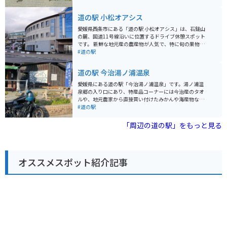
ストランがあり、新鮮な野菜や果物、地元でとれた魚介
類を使った料理などを楽しむことができます。特に、須
道の駅 小松オアシス
崎市の特産品である「鍋焼きラーメン」は、道の駅でも
人気メニューの一つです。また、併設されている「木の
愛媛県西条市にある「道の駅 小松オアシス」は、石鎚山
香温泉」は、旅の疲れを癒すのに最適です。 バイクで訪
の麓、国道11号線沿いに位置するドライブ休憩スポット
れる場合、道の駅には広い駐車場が完備されているので
です。 新鮮な地元産の農産物が人気で、特に旬の果物や
安心です。周辺には、太平洋沿いを走る絶景の海岸線
野菜はおすすめです。レストランでは、地元食材を使っ
#道の駅
「土佐西南大規模公園線」など、ツーリングに最適なル
た料理を楽しむことができ、石鎚山の伏流水を使った
ートが数多くあります。道の駅を拠点に、高知県の自然
「そうめん」も名物です。 バイクで訪れる場合、駐車場
道の駅 今治湯ノ浦温泉
を満喫するツーリングを楽しんでみてはいかがでしょう
も広く、休憩スペースもあるので安心です。石鎚スカイ
か。
ラインへのアクセスも良く、ツーリングの拠点としても
愛媛県にある道の駅「今治湯ノ浦温泉」です。湯ノ浦温
最適です。 周辺には、美しい渓谷美で知られる「面河
泉郷の入り口にあり、特産品コーナーには今治産のタオ
渓」や、四国八十八ヶ所霊場の札所である「横峰寺」な
ルや、地元農家から直接買い付けたみかんや海産物など
ど、観光スポットも点在しています。道の駅で情報収集
があります。ユニークな温泉の自販機（冷泉）もありま
#道の駅
をしてから、周辺観光を楽しむのも良いでしょう。
す。旬の食材を使ったレストランや、観光情報コーナ
ー、レンタサイクルなど、しまなみ海道観光の拠点とし
「周辺の道の駅」をもっと見る
て最適なスポットです。
オススメスポット紹介記事