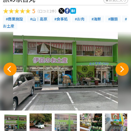
5
（口コミ2件）
#商業施設
#山｜高原
#食事処
#お肉
#海鮮
#麺類
#
お土産