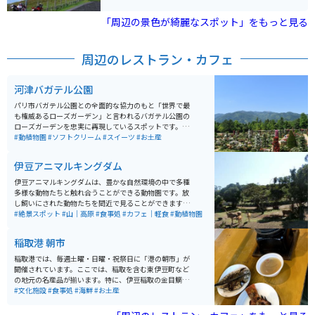
として人気です。展望台や休憩所が整備されており、ド
ライブやツーリングの名所となっています。また、峠周
「周辺の景色が綺麗なスポット」をもっと見る
辺にはハイキングコースもあり、季節ごとに変わる豊か
な植生や野生動物の観察ができます。静岡県の自然を満
喫できるスポットとして、四季折々の風景を楽しむこと
周辺のレストラン・カフェ
ができます。標高が高いので夏場でもそれなりに涼しい
です。
河津バガテル公園
パリ市バガテル公園との全面的な協力のもと「世界で最
も権威あるローズガーデン」と言われるバガテル公園の
ローズガーデンを忠実に再現しているスポットです。3ヘ
クタールのバラ園には1100種類、6000本以上のバラが
#動植物園
#ソフトクリーム
#スイーツ
#お土産
植えられており、ローズガーデンの幾何学的な造園の美
しさを一望できる眺望塔のキオスクもあります。 また、
伊豆アニマルキングダム
バガテル公園のランドマーク的な建築物であるオランジ
ェリーや中心広場を取り囲んで工房、グッズショップ、
伊豆アニマルキングダムは、豊かな自然環境の中で多種
カフェなどが立ち並びます。バラだけでなく、多種の花
多様な動物たちと触れ合うことができる動物園です。放
も季節に応じて見ごろを迎えます。整然とした庭園は、
し飼いにされた動物たちを間近で見ることができます。
花のハイシーズンももちろん、一年中楽しめる憩いの場
特にホワイトタイガーやキリン、カピバラなど、珍しい
#絶景スポット
#山｜高原
#食事処
#カフェ｜軽食
#動植物園
となっています。
動物たちとのふれあいは大人気です。また、遊園地やレ
ストランも併設されており、1人でもグループでも一日
稲取港 朝市
中楽しむことが可能です。伊豆稲取温泉の高台にあるの
で、天気が良い日には太平洋に浮かぶ伊豆七島を一望で
稲取港では、毎週土曜・日曜・祝祭日に「港の朝市」が
きるので、景色も楽しめるレジャー施設です。
開催されています。ここでは、稲取を含む東伊豆町など
の地元の名産品が揃います。特に、伊豆稲取の金目鯛な
どの焼き魚や釜飯は安く食べられます。 また、野菜や果
#文化施設
#食事処
#海鮮
#お土産
物の農産物、地元の素材を活かしたデザートやハンドメ
イドなどの小物も多数販売されています。開催時間は8:0