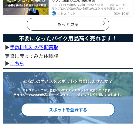
モトブログの始め方を知りたい人必見！この記事では、
モトブログの始め方から成功のコツまでを解説します。
実は、モトブログを始めるには機材をそろえる必要があ
モトスポット
2024-10-01
ります。記事を読めば、モトブログを成功させるための
コツを知ることが可能です。
もっと見る
不要になったバイク用品高く売れます！
▶︎
手数料無料の宅配買取
実際に売ってみた体験談
▶︎
こちら
あなたのオススメスポットを登録しませんか？
モトスポットでは、皆様からオススメスポットを募集しています！
全ライダーのための最高なサービス作りに、ご協力よろしくお願いいたします。
スポットを登録する