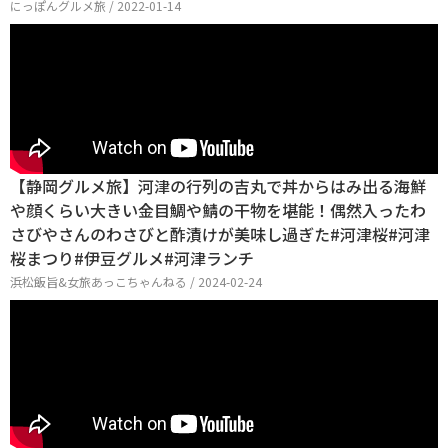
にっぽんグルメ旅 / 2022-01-14
【静岡グルメ旅】河津の行列の吉丸で丼からはみ出る海鮮
や顔くらい大きい金目鯛や鯖の干物を堪能！偶然入ったわ
さびやさんのわさびと酢漬けが美味し過ぎた#河津桜#河津
桜まつり#伊豆グルメ#河津ランチ
浜松飯旨&女旅あっこちゃんねる / 2024-02-24