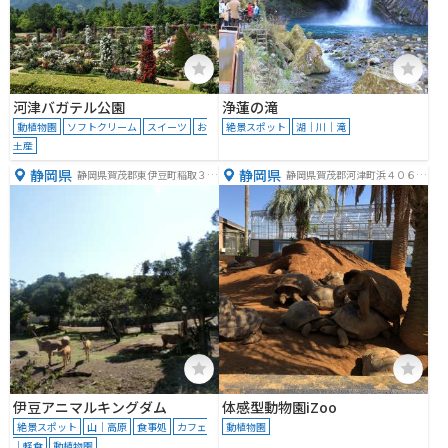
河津バガテル公園
浄蓮の滝
動植物園
ソフトクリーム
スイーツ
お
絶景スポット
湖｜川｜滝
土産
静岡県
静岡県
静岡県賀茂郡東伊豆町稲取３３
静岡県賀茂郡河津町浜４０６
４４
−２
伊豆アニマルキングダム
体感型動物園iZoo
絶景スポット
山｜高原
食事処
カフェ
動植物園
｜軽食
動植物園