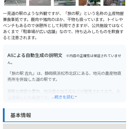
一見道の駅のような外観ですが、「旅の駅」という名称の土産物屋
兼食事処です。鹿肉や猪肉のほか、干物も扱っています。トイレや
ベンチもあるので休憩所として利用できますが、公共施設ではなく
あくまで「駐車場が広い店舗」なので、持ち込みしたものを飲食す
ると注意されます。
AIによる自動生成の説明文
※内容の正確性は保証されていませ
ん。
「旅の駅 吉丸」は、静岡県浜松市北区にある、地元の農産物直
売所を併設した道の駅です。
新鮮な野菜や果物、地元産の加工品などが販売されており、お
...続きを読む
土産探しにも最適です。
特に、地元産の新鮮な野菜を使ったレストランが人気で、地元
基本情報
客はもちろん、多くの観光客で賑わっています。バイクで立ち
寄る場合、広い駐車場があるので安心して駐車できます。