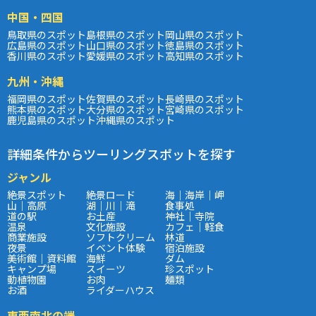
中国・四国
鳥取県のスポット
島根県のスポット
岡山県のスポット
広島県のスポット
山口県のスポット
徳島県のスポット
香川県のスポット
愛媛県のスポット
高知県のスポット
九州・沖縄
福岡県のスポット
佐賀県のスポット
長崎県のスポット
熊本県のスポット
大分県のスポット
宮崎県のスポット
鹿児島県のスポット
沖縄県のスポット
詳細条件からツーリングスポットを探す
ジャンル
絶景スポット
絶景ロード
海｜海岸｜岬
山｜高原
湖｜川｜滝
食事処
道の駅
お土産
神社｜寺院
温泉
文化施設
カフェ｜軽食
商業施設
ソフトクリーム
林道
夜景
イベント体験
宿泊施設
美術館｜資料館
海鮮
ダム
キャンプ場
スイーツ
珍スポット
動植物園
お肉
麺類
お酒
ライダーハウス
東西南北の端