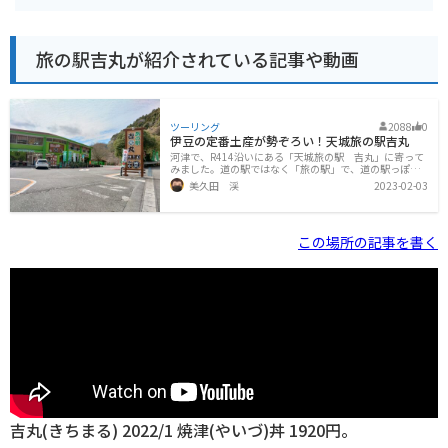
旅の駅吉丸が紹介されている記事や動画
ツーリング
2088
0
伊豆の定番土産が勢ぞろい！天城旅の駅吉丸
河津で、R414沿いにある「天城旅の駅 吉丸」に寄って
みました。道の駅ではなく「旅の駅」で、道の駅っぽい
造りですが、公共施設ではない土産物屋兼食事処のよう
美久田 渓
2023-02-03
です。駐車スペースはとても広いです。トイレは別棟にな
っています。干物はこちらで製造しているものを販売し
ているようで、食事処にも干物定食というメニューが出
ていました。海沿いで干物を買いそびれたら、ここで購
この場所の記事を書く
入することができますね。伊豆と言えばわさび、という
ことで、わさび関係の品物も、生わさびをはじめとして
色々揃っています。少し先には「道の駅 天城越え」が
あり、そちらでもわさび系のお土産を色々扱っています
ので、両方見比べてみるとよいかも
吉丸(きちまる) 2022/1 焼津(やいづ)丼 1920円。