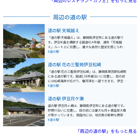
「周辺のレストラン・カフェ」をもっと見る
0〜12:00で、あら汁などは無料で提供されています。
周辺の道の駅
道の駅 天城越え
「道の駅 天城越え」は、静岡県伊豆市にある道の駅で
す。伊豆半島を横断する国道414号線、通称「天城越
え」ルート上に位置し、雄大な自然と歴史を感じられる
スポットです。 道の駅には、地元産の新鮮な野菜や果物
#道の駅
を販売する農産物直売所、伊豆ならではの海産物やお土
産が揃う物産館、そして天城の清流で育ったわさびや猪
道の駅 花の三聖苑伊豆松崎
肉を使った料理が味わえる食事処があります。名物の
「猪鍋うどん」は、寒い季節にぴったりで、バイクツー
「道の駅 花の三聖苑伊豆松崎」は、静岡県賀茂郡松崎町
リングで冷えた体を温めてくれます。 周辺には、石川さ
にある道の駅です。国道136号線沿いに位置し、目の前
ゆりさんのヒット曲で知られる「天城トンネル」や、全
には松崎海岸が広がり、駿河湾を一望できます。 伊豆半
長4kmにも及ぶ遊歩道が整備された「浄蓮の滝」など、
島を代表する観光スポット「堂ヶ島」や「黄金崎」にも
#道の駅
観光スポットも充実しています。道の駅には、これらの
近く、観光の拠点として最適です。また、周辺には温泉
観光スポットや周辺の道路情報などを案内してくれる観
施設も多く、ツーリングで疲れた体を癒すのにも最適で
道の駅 伊豆月ケ瀬
光案内所もあり、ツーリングの休憩にも最適です。 バイ
す。バイクで訪れる際は、道の駅に併設された無料駐車
クで訪れる際は、天城越えのワインディングロードは急
場を利用できます。 名物は、地元産の食材をふんだんに
道の駅 伊豆月ヶ瀬は、静岡県伊豆市にある道の駅です。
カーブやアップダウンが続くので、走行には注意が必要
使った海鮮丼や、松崎町特産の「桜葉」を使ったお菓子
狩野川沿いに位置し、目の前には雄大な月ヶ瀬温泉大橋
です。駐車場は広く、バイク専用のスペースも確保され
です。お土産にいかがでしょうか。 道の駅には、地元の
が架かっています。 施設内には、地元産の新鮮な野菜や
ています。
特産品を販売するショップや、食事処、観光案内所など
果物を販売する農産物直売所や、伊豆の特産品を扱うお
#道の駅
があります。駿河湾の景色を眺めながら、ゆっくりと休
土産コーナーがあります。 食事処では、地元産の食材を
憩することができます。
使った蕎麦や猪鍋などが楽しめます。 また、道の駅 伊豆
「周辺の道の駅」をもっと見る
月ヶ瀬は、バイクツーリングの拠点としても人気があり
ます。 周辺には、伊豆スカイラインや西伊豆スカイライ