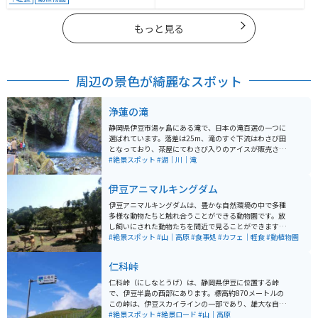
もっと見る
周辺の景色が綺麗なスポット
浄蓮の滝
静岡県伊豆市湯ヶ島にある滝で、日本の滝百選の一つに
選ばれています。落差は25m、滝のすぐ下流はわさび田
となっており、茶屋にてわさび入りのアイスが販売され
ています。入り口となっている観光施設は広めの駐車場
#絶景スポット
#湖｜川｜滝
があり、食事もできます。お土産はわさびを使用した加
工品や地酒など名産品が多数あります。
伊豆アニマルキングダム
伊豆アニマルキングダムは、豊かな自然環境の中で多種
多様な動物たちと触れ合うことができる動物園です。放
し飼いにされた動物たちを間近で見ることができます。
特にホワイトタイガーやキリン、カピバラなど、珍しい
#絶景スポット
#山｜高原
#食事処
#カフェ｜軽食
#動植物園
動物たちとのふれあいは大人気です。また、遊園地やレ
ストランも併設されており、1人でもグループでも一日
仁科峠
中楽しむことが可能です。伊豆稲取温泉の高台にあるの
で、天気が良い日には太平洋に浮かぶ伊豆七島を一望で
仁科峠（にしなとうげ）は、静岡県伊豆に位置する峠
きるので、景色も楽しめるレジャー施設です。
で、伊豆半島の西部にあります。標高約870メートルの
この峠は、伊豆スカイラインの一部であり、雄大な自然
景観とともに富士山や駿河湾の絶景を楽しめるスポット
#絶景スポット
#絶景ロード
#山｜高原