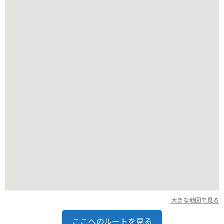
周辺には、秋葉神社や竜ヶ岩洞などの観光スポットもあり、ツ
ーリングの拠点としても便利です。
大きな地図で見る
ここへのルートを見る