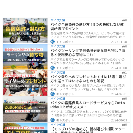
バイク知識
0
バイク合宿免許の選び方！9つの失敗しない教
習所選びポイント
合宿免許でバイク免許取りたいけど、どうやって選べば
いいの？という方向けに、合宿免許の中から自分に合っ
た教習所を選ぶ方法をまとめました。押さえるべきポイ
モトスポット
2022-11-28
ントは9つです。料金をできるだけ抑えたり、旅行も兼ね
バイク知識
0
て楽しみたい人必見です！
バイクツーリングで最低限必要な持ち物は？あ
ると便利安心な荷物はこれ！
バイク初心者でツーリングに何を持って行ったらいいの
か分からない人向けに持ち物をまとめました！日帰りや1
泊以上の日数別、トラブル対策やメンテ用品、出先であ
モトスポット
2024-09-08
ると便利なアイテムまで全て解説しています。アレを忘
バイク知識
1
れた！持ってきたけど使わなかったなど出先で困らない
バイク乗りへのプレゼントおすすめ13選！選び
よう自分に必要な荷物を把握しておきましょう。
方や送ってはいけないものも解説
バイクに乗っている人へ贈るプレゼントを探している方
必見！ライダーがもらって嬉しい・嬉しくないプレゼン
トをまとめました。選び方やオススメのプレゼントも紹
モトスポット
2024-02-11
介していますので、プレゼント選びの参考にしてくださ
バイク知識
0
い。
バイクの盗難保険＆ロードサービスならZutto
RideClubがオススメ！
バイクは、1日に25台盗まれています。バイク盗難は自分
には関係ないと思っていませんか？万が一のために盗難
保険を検討しておきましょう。この記事ではオススメの
モトスポット
2024-06-03
バイク盗難保険「ZuttoRideClub」について解説します。
バイク知識
0
ロードサービスや会員限定特典などもあるので、お得な
【モトブログの始め方】機材選びや撮影テクニ
バイク盗難保険を探している人に最適です。
ック、編集方法を徹底解説