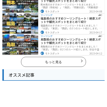
ットや観光スポットをまとめて紹介
熊本県のおすすめツーリングルートをまとめました！
「西部（市街地）」「南部」「阿蘇北部」「阿蘇南部」
の4つのルート紹介します。阿蘇山や天草諸島をはじめと
モトスポット
2023-04-08
した豊かな自然や、熊本城や水前寺成趣園など歴史ある
ツーリング
0
観光スポットが多数あり、様々な楽しみ方ができます。
福島県のおすすめツーリングルート！絶景スポ
バイクで熊本県にツーリングに行く際は参考にしてくだ
ットや観光スポットをまとめて紹介
さい。
福島県のおすすめツーリングルートをまとめました！
「北部」「東部」「西部」の3つのルート紹介します。内
陸部には山々が連なり、海岸線は太平洋に面してるので
モトスポット
2023-04-17
観光スポットが多数あります。バイクで福島県にツーリ
ツーリング
0
ングに行く際は参考にしてください。
鳥取県のおすすめツーリングルート！絶景スポ
ットや観光スポットをまとめて紹介
鳥取県のおすすめツーリングルートをまとめました！
「東部」「西部」の2つのルート紹介します。砂丘や温泉
地、歴史ある城跡など魅力溢れるスポットが多数あるの
モトスポット
2023-04-12
で楽しめます。バイクで鳥取県にツーリングに行く際は
参考にしてください。
もっと見る
オススメ記事