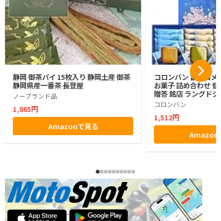
静岡 御茶パイ 15枚入り 静岡土産 御茶
コロンバン 富士山メ
静岡県産一番茶 長登屋
お菓子 詰め合わせ 個
贈答 銘店 ラングドシ
ノーブランド品
コロンバン
1,865円
1,512円
Amazonで見る
Amazo