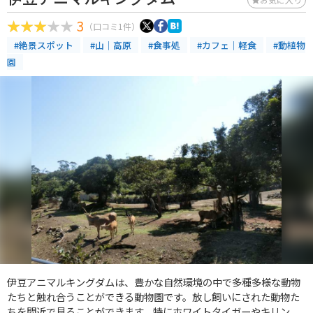
3
（口コミ1件）
#絶景スポット
#山｜高原
#食事処
#カフェ｜軽食
#動植物
園
伊豆アニマルキングダムは、豊かな自然環境の中で多種多様な動物
たちと触れ合うことができる動物園です。放し飼いにされた動物た
ちを間近で見ることができます。特にホワイトタイガーやキリン、