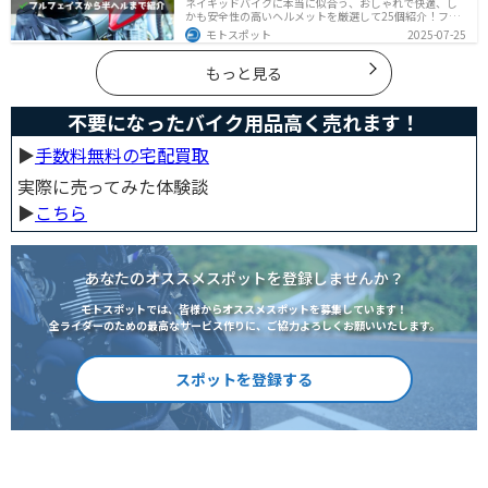
ネイキッドバイクに本当に似合う、おしゃれで快適、し
かも安全性の高いヘルメットを厳選して25個紹介！フル
フェイス・ジェット・システムなどタイプ別に特徴や選
モトスポット
2025-07-25
び方も徹底解説。街乗りやツーリング、初心者からベテ
ランまで満足できるモデルを集めました。
もっと見る
不要になったバイク用品高く売れます！
▶︎
手数料無料の宅配買取
実際に売ってみた体験談
▶︎
こちら
あなたのオススメスポットを登録しませんか？
モトスポットでは、皆様からオススメスポットを募集しています！
全ライダーのための最高なサービス作りに、ご協力よろしくお願いいたします。
スポットを登録する