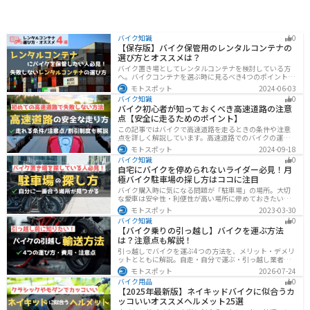
バイク知識
0
【保存版】バイク保管用のレンタルコンテナの
選び方とオススメは？
バイク置き場としてレンタルコンテナを検討している方
へ。バイクコンテナを選ぶ時に見るべき4つのポイントと
オススメのレンタルコンテナ会社を徹底解説。これさえ
モトスポット
2024-06-03
読めば自分に最適なレンタルコンテナを見つけることが
バイク知識
0
できます。
バイク初心者が知っておくべき高速道路の注意
点【安全に走るためのポイント】
この記事ではバイクで高速道路を走るときの条件や注意
点を詳しく解説しています。高速道路でのバイクの運転
に不安を感じていませんか？実は安全に運転するには、
モトスポット
2024-09-18
走行条件や注意点を正しく理解することが大切です。高
バイク知識
0
速道路でも安全にバイクの運転を楽しむ方法を紹介しま
自宅にバイクを停められないライダー必見！月
す！
極バイク駐車場の探し方はココに注目
バイク購入時に気になる問題が「駐車場」の場所。大切
な愛車は安全性・利便性が高い場所に停めておきたいで
すよね？ 当記事ではそんな駐車場選びについて解説して
モトスポット
2023-03-30
います。すでにバイクを持っていて、新しい駐車場を探
バイク知識
0
している人もぜひ参考にしてくださいね。
【バイク乗りの引っ越し】バイクを運ぶ方法
は？注意点も解説！
引っ越しでバイクを運ぶ4つの方法を、メリット・デメリ
ットとともに解説。自走・自分で運ぶ・引っ越し業者・
バイク専門業者の選び方や輸送時の注意点、駐輪場所の
モトスポット
2026-07-24
確保、住所変更など必要な手続きも紹介します。
バイク用品
0
【2025年最新版】ネイキッドバイクに似合うカ
ッコいいオススメヘルメット25選