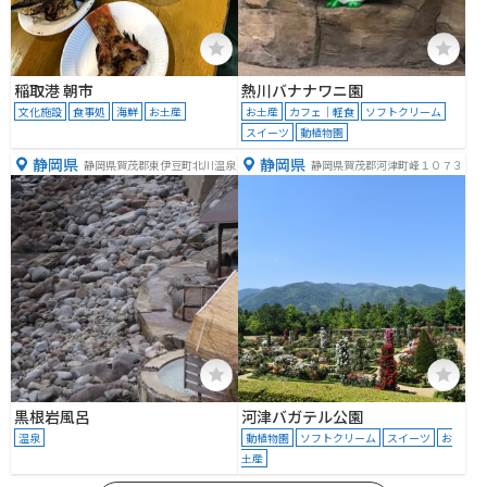
稲取港 朝市
熱川バナナワニ園
文化施設
食事処
海鮮
お土産
お土産
カフェ｜軽食
ソフトクリーム
スイーツ
動植物園
静岡県
静岡県
静岡県賀茂郡東伊豆町北川温泉
静岡県賀茂郡河津町峰１０７３
黒根岩風呂
河津バガテル公園
温泉
動植物園
ソフトクリーム
スイーツ
お
土産