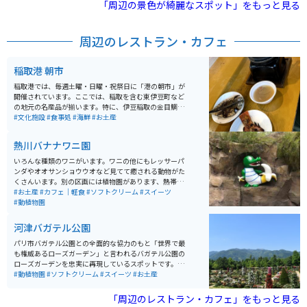
工品や地酒など名産品が多数あります。
「周辺の景色が綺麗なスポット」をもっと見る
周辺のレストラン・カフェ
稲取港 朝市
稲取港では、毎週土曜・日曜・祝祭日に「港の朝市」が
開催されています。ここでは、稲取を含む東伊豆町など
の地元の名産品が揃います。特に、伊豆稲取の金目鯛な
どの焼き魚や釜飯は安く食べられます。 また、野菜や果
#文化施設
#食事処
#海鮮
#お土産
物の農産物、地元の素材を活かしたデザートやハンドメ
イドなどの小物も多数販売されています。開催時間は8:0
熱川バナナワニ園
0〜12:00で、あら汁などは無料で提供されています。
いろんな種類のワニがいます。ワニの他にもレッサーパ
ンダやオオサンショウウオなど見てて癒される動物がた
くさんいます。別の区画には植物園があります、熱帯植
物のため全て温室ハウス内です。大きなスペースに多く
#お土産
#カフェ｜軽食
#ソフトクリーム
#スイーツ
のハス池が設置されておりとても綺麗です。他にも珍し
#動植物園
い植物が植えられていました。売られているスイーツに
はバナナが使われていてどれも美味しいです。マスコッ
河津バガテル公園
トであるワニのお土産グッズも絶妙なデザインで欲しく
なります。少し時間のある際の暇つぶしとしてピッタリ
パリ市バガテル公園との全面的な協力のもと「世界で最
な場所です。
も権威あるローズガーデン」と言われるバガテル公園の
ローズガーデンを忠実に再現しているスポットです。3ヘ
クタールのバラ園には1100種類、6000本以上のバラが
#動植物園
#ソフトクリーム
#スイーツ
#お土産
植えられており、ローズガーデンの幾何学的な造園の美
しさを一望できる眺望塔のキオスクもあります。 また、
「周辺のレストラン・カフェ」をもっと見る
バガテル公園のランドマーク的な建築物であるオランジ