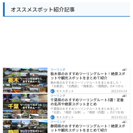
が訪れます。道の駅には、バイクスタンドや休憩スペー
オススメスポット紹介記事
スも用意されているので、ツーリングの休憩に最適で
す。 伊豆月ヶ瀬は、温泉地としても知られており、日帰
り温泉施設もあります。 雄大な自然の中で、地元の美味
しいものを味わったり、温泉で疲れを癒したり、思い思
いの時間を過ごすことができます。
ツーリング
0
栃木県のおすすめツーリングルート！絶景スポ
ットや観光スポットをまとめて紹介
栃木県のおすすめツーリングルートをまとめました！
「北東部」「北西部」「南東部」「南西部」の4つのルー
ト紹介します。日本を代表する神社や広大な山や滝、湖
モトスポット
2023-03-14
などを歴史や自然を満喫するツーリングができます。バ
ツーリング
0
イクで栃木県にツーリングに行く際は参考にしてくださ
千葉県のおすすめツーリングルート3選！定番
い。
の名所や絶景スポットまとめ
千葉県のおすすめツーリングルートをまとめました！
「北部」「南部（沿岸）」「南部（内陸）」の3つを地域
別で紹介します！千葉は首都圏からのアクセスも良く、
モトスポット
2023-02-22
海と山どちらも堪能できるのでツーリングには最適な場
ツーリング
1
所です。
静岡県のおすすめツーリングルート！絶景スポ
ットや観光スポットをまとめて紹介