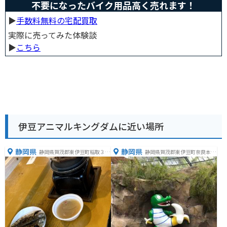
不要になったバイク用品高く売れます！
▶︎
手数料無料の宅配買取
実際に売ってみた体験談
▶︎
こちら
伊豆アニマルキングダムに近い場所
静岡県
静岡県
静岡県賀茂郡東伊豆町稲取３３
静岡県賀茂郡東伊豆町奈良本１
５４
２５３−１０