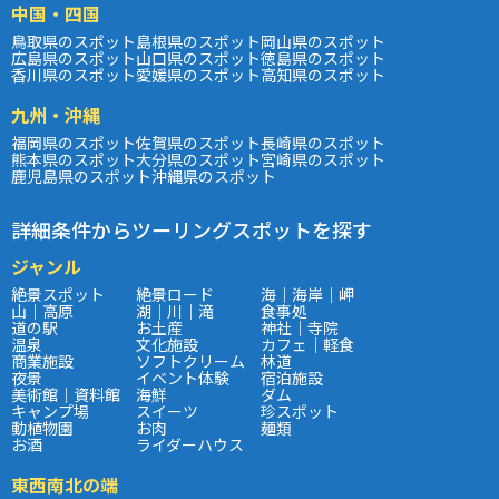
中国・四国
鳥取県のスポット
島根県のスポット
岡山県のスポット
広島県のスポット
山口県のスポット
徳島県のスポット
香川県のスポット
愛媛県のスポット
高知県のスポット
九州・沖縄
福岡県のスポット
佐賀県のスポット
長崎県のスポット
熊本県のスポット
大分県のスポット
宮崎県のスポット
鹿児島県のスポット
沖縄県のスポット
詳細条件からツーリングスポットを探す
ジャンル
絶景スポット
絶景ロード
海｜海岸｜岬
山｜高原
湖｜川｜滝
食事処
道の駅
お土産
神社｜寺院
温泉
文化施設
カフェ｜軽食
商業施設
ソフトクリーム
林道
夜景
イベント体験
宿泊施設
美術館｜資料館
海鮮
ダム
キャンプ場
スイーツ
珍スポット
動植物園
お肉
麺類
お酒
ライダーハウス
東西南北の端