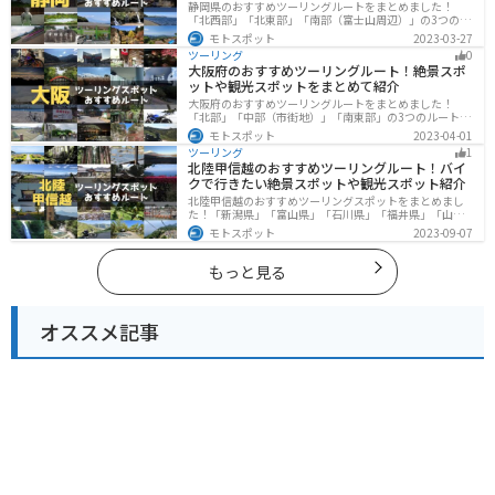
静岡県のおすすめツーリングルートをまとめました！
「北西部」「北東部」「南部（富士山周辺）」の3つのル
ート紹介します。富士山を中心に自然豊かな景色や食事
モトスポット
2023-03-27
を楽しめるスポットが多数あります。バイクで静岡県に
ツーリング
0
ツーリングに行く際は参考にしてください。
大阪府のおすすめツーリングルート！絶景スポ
ットや観光スポットをまとめて紹介
大阪府のおすすめツーリングルートをまとめました！
「北部」「中部（市街地）」「南東部」の3つのルート紹
介します。歴史と近代が融合した魅力的なエリアで様々
モトスポット
2023-04-01
な楽しみ方ができます。バイクで大阪府にツーリングに
ツーリング
1
行く際は参考にしてください。
北陸甲信越のおすすめツーリングルート！バイ
クで行きたい絶景スポットや観光スポット紹介
北陸甲信越のおすすめツーリングスポットをまとめまし
た！「新潟県」「富山県」「石川県」「福井県」「山梨
県」「長野県」の各県の観光地紹介します。自然豊かな
モトスポット
2023-09-07
山々や湖、温泉地が点在し、四季折々の景色を楽しめる
スポットが多数あります。バイクで北陸甲信越にツーリ
ングに行く際は参考にしてください。
もっと見る
オススメ記事