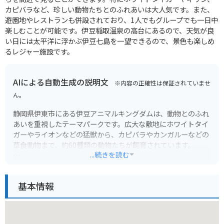
カピバラなど、珍しい動物たちとのふれあいは大人気です。また、
遊園地やレストランも併設されており、1人でもグループでも一日中
楽しむことが可能です。伊豆稲取温泉の高台にあるので、天気が良
い日には太平洋に浮かぶ伊豆七島を一望できるので、景色も楽しめ
るレジャー施設です。
AIによる自動生成の説明文
※内容の正確性は保証されていませ
ん。
静岡県伊東市にある伊豆アニマルキングダムは、動物とのふれ
あいを重視したテーマパークです。広大な敷地にホワイトタイ
ガーやライオンなどの猛獣から、カピバラやカンガルーなどの
草食動物まで、約60種類の動物たちが飼育されています。
...続きを読む
見どころは、迫力満点のホワイトタイガーの生態展示や、キリ
ンやゾウにエサをあげられる体験コーナーです。また、実際に
基本情報
動物に触れ合えるアニマルゾーンも人気があります。
バイクで行く場合は、伊豆スカイラインの亀石ICから約10分の
場所に無料駐車場があります。園内はアップダウンがあるの