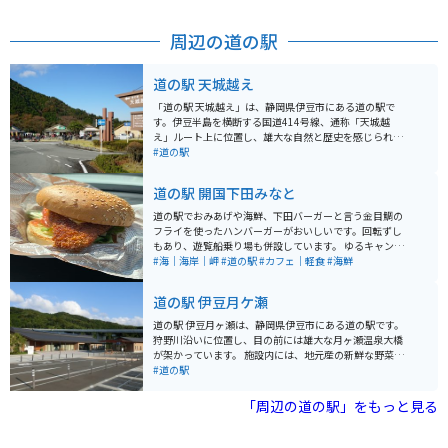
ェリーや中心広場を取り囲んで工房、グッズショップ、
カフェなどが立ち並びます。バラだけでなく、多種の花
周辺の道の駅
も季節に応じて見ごろを迎えます。整然とした庭園は、
花のハイシーズンももちろん、一年中楽しめる憩いの場
となっています。
道の駅 天城越え
「道の駅 天城越え」は、静岡県伊豆市にある道の駅で
す。伊豆半島を横断する国道414号線、通称「天城越
え」ルート上に位置し、雄大な自然と歴史を感じられる
スポットです。 道の駅には、地元産の新鮮な野菜や果物
#道の駅
を販売する農産物直売所、伊豆ならではの海産物やお土
産が揃う物産館、そして天城の清流で育ったわさびや猪
道の駅 開国下田みなと
肉を使った料理が味わえる食事処があります。名物の
「猪鍋うどん」は、寒い季節にぴったりで、バイクツー
道の駅でおみあげや海鮮、下田バーガーと言う金目鯛の
リングで冷えた体を温めてくれます。 周辺には、石川さ
フライを使ったハンバーガーがおいしいです。回転ずし
ゆりさんのヒット曲で知られる「天城トンネル」や、全
もあり、遊覧船乗り場も併設しています。 ゆるキャン△
長4kmにも及ぶ遊歩道が整備された「浄蓮の滝」など、
でもリンちゃんが寄っていて有名になりました。 駐車場
#海｜海岸｜岬
#道の駅
#カフェ｜軽食
#海鮮
観光スポットも充実しています。道の駅には、これらの
も広く無料です。
観光スポットや周辺の道路情報などを案内してくれる観
道の駅 伊豆月ケ瀬
光案内所もあり、ツーリングの休憩にも最適です。 バイ
クで訪れる際は、天城越えのワインディングロードは急
道の駅 伊豆月ヶ瀬は、静岡県伊豆市にある道の駅です。
カーブやアップダウンが続くので、走行には注意が必要
狩野川沿いに位置し、目の前には雄大な月ヶ瀬温泉大橋
です。駐車場は広く、バイク専用のスペースも確保され
が架かっています。 施設内には、地元産の新鮮な野菜や
ています。
果物を販売する農産物直売所や、伊豆の特産品を扱うお
#道の駅
土産コーナーがあります。 食事処では、地元産の食材を
使った蕎麦や猪鍋などが楽しめます。 また、道の駅 伊豆
「周辺の道の駅」をもっと見る
月ヶ瀬は、バイクツーリングの拠点としても人気があり
ます。 周辺には、伊豆スカイラインや西伊豆スカイライ
ンなどのワインディングロードがあり、多くのライダー