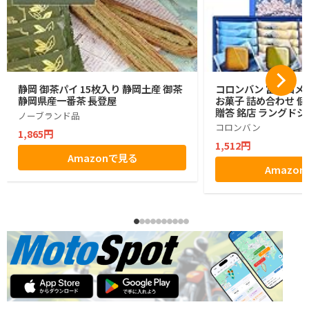
静岡 御茶パイ 15枚入り 静岡土産 御茶
コロンバン 富士山メ
静岡県産一番茶 長登屋
お菓子 詰め合わせ 個
贈答 銘店 ラングドシ
ノーブランド品
コロンバン
1,865円
1,512円
Amazonで見る
Amazo