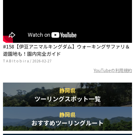
#158【伊豆アニマルキングダム】ウォーキングサファリ＆
遊園地も！園内完全ガイド
T A B I t o b i r a / 2026-02-27
YouTubeの利用規約
静岡県
ツーリングスポット一覧
静岡県
おすすめツーリングルート