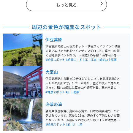
もっと見る
周辺の景色が綺麗なスポット
伊豆高原
伊豆高原で楽しめるスポット ・伊豆スカイライン：標高
の高いエリアを走るワインディングロード。富士山を望
める絶景ポイントあり。 ・国道135号線：海岸沿いを走
るルート。熱海、伊東を経由し、海と山の景観を楽しめ
#絶景スポット
#絶景ロード
#海｜海岸｜岬
#山｜高原
る。 ・城ヶ崎海岸：溶岩の岸壁が広がる海岸。 ・門脇吊
橋：高さ23m、長さ48mの吊橋。海を見下ろすスリル満
大室山
点のスポット。 ・大室山：標高580mの火山。リフトで
山頂まで行ける、山頂から360度のパノラマビュー（相
伊豆高原駅から車で10分ほどのところにある標高580メ
模湾、伊豆七島、富士山など）、すり鉢状の地形と遊歩
ートルの火山です。リフトがあり、登ると噴火口跡があ
道があり、散策が楽しめる。 ・美術館：伊豆テディベ
ります。晴れた日には富士山や伊豆七島、房総半島の絶
ア・ミュージアム：テディベアの展示、伊豆ガラスと工
景を見る事ができます。 リフト乗車料金は往復で大人70
#絶景スポット
#山｜高原
芸美術館：ガラス工芸作品の展示。 ・カフェ・グルメ：
0円、小人（4歳以上）350円です。天候によっては運行
地元食材を使ったランチやスイーツが楽しめる、オーシ
していない場合があるので事前にwebサイトで確認して
浄蓮の滝
ャンビューのカフェが多く、海を眺めながら過ごせる。
おくと良いです。自家用車500台は駐車できる大きな駐
・温泉：赤沢温泉郷：源泉かけ流しの温泉施設・高原の
車場があります。
静岡県伊豆市湯ヶ島にある滝で、日本の滝百選の一つに
湯：露天風呂から海を眺められる温泉。 上記の通り、伊
選ばれています。落差は25m、滝のすぐ下流はわさび田
豆高原には絶景スポット、ツーリング向けのルート、温
となっており、茶屋にてわさび入りのアイスが販売され
泉、美術館、カフェなど、多様な楽しみ方ができるスポ
ています。入り口となっている観光施設は広めの駐車場
#絶景スポット
#湖｜川｜滝
ットが揃っています。
があり、食事もできます。お土産はわさびを使用した加