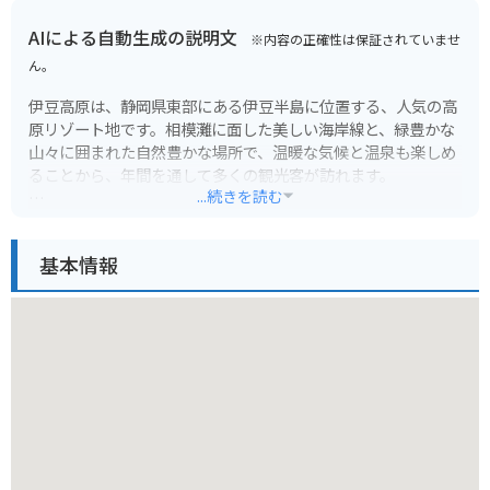
AIによる自動生成の説明文
※内容の正確性は保証されていませ
ん。
伊豆高原は、静岡県東部にある伊豆半島に位置する、人気の高
原リゾート地です。相模灘に面した美しい海岸線と、緑豊かな
山々に囲まれた自然豊かな場所で、温暖な気候と温泉も楽しめ
ることから、年間を通して多くの観光客が訪れます。
...続きを読む
伊豆高原には、様々な観光スポットがあります。大室山は伊豆
高原を代表する景勝地で、山頂からは富士山や伊豆七島、相模
基本情報
灘など360度のパノラマビューを楽しむことができます。リフ
トで手軽に登ることができるので、子供連れや高齢の方にもお
すすめです。また、伊豆シャボテン動物公園では、世界中のサ
ボテンや多肉植物、そしてカピバラをはじめとした様々な動物
たちを見ることができます。
城ヶ崎海岸は、約4000年前の大室山の噴火で流れ出た溶岩によ
って形成された雄大な景観を持つ海岸線です。遊歩道が整備さ
れているので、散策しながら奇岩や断崖絶壁、そして青い海の
コントラストを楽しむことができます。門脇吊橋はスリル満点