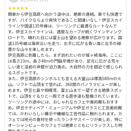
関東から伊豆高原へ向かう道中は、絶景の連続。車でも快適で
すが、バイクならより爽快であること間違いなし！伊豆スカイ
ラインや国道135号線は、ツーリングに最適なルートなんで
す。伊豆スカイラインは、適度なカーブが続くワインディング
ロードで、晴れた日には富士山を望める絶景が広がります。国
道135号線は海岸沿いを走り、右手に広がる青い海と左手の緑
豊かな山々を楽しめます。
伊豆高原に到着したら、まず訪れたいのが城ヶ崎海岸。ここに
は高さ23m、長さ48mの門脇吊橋があり、足元に広がる荒々
しい波と溶岩の岸壁が迫力満点。大自然の力を間近で感じられ
るスポットです。
また、伊豆高原のシンボルとも言える大室山は標高580mの火
山。リフトで山頂まで登れば、360度のパノラマビューが楽し
めます。伊豆七島や相模湾、富士山まで一望できる絶景スポッ
トで、山頂をぐるりと一周できる遊歩道も整備されています。
ツーリングの途中には、おしゃれなカフェや美術館もおすす
め。伊豆テディベア・ミュージアムや伊豆ガラスと工芸美術館
では、かわいらしい展示や繊細な工芸作品に触れられます。カ
フェでは地元の食材を使ったランチやスイーツが楽しめ、特に
オーシャンビューのカフェでは絶景とともにリラックスした時