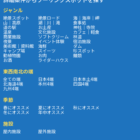
ジャンル
絶景スポット
絶景ロード
海｜海岸｜岬
山｜高原
湖｜川｜滝
食事処
道の駅
お土産
神社｜寺院
温泉
文化施設
カフェ｜軽食
商業施設
ソフトクリーム
林道
夜景
イベント体験
宿泊施設
美術館｜資料館
海鮮
ダム
キャンプ場
スイーツ
珍スポット
動植物園
お肉
麺類
お酒
ライダーハウス
東西南北の端
全ての端
日本4端
日本本土4端
北海道4端
本州4端
四国4端
九州4端
季節
春にオススメ
夏にオススメ
秋にオススメ
冬にオススメ
年中オススメ
施設
屋内施設
屋外施設