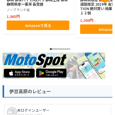
静岡県産一番茶 長登屋
道路限定 2019年 金賞 
TION 絶対買い 焼菓
ノーブランド品
１２個
1,865円
1,300円
Amazonで見る
Amazo
伊豆高原のレビュー
未ログインユーザー
2025-02-01 14:51