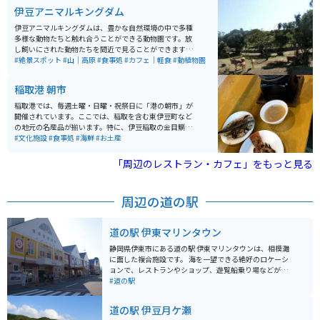
はバナナが使われていてどれも美味しいです。マスコッ
伊豆アニマルキングダム
トであるワニのお土産グッズも絶妙なデザインで欲しく
なります。少し時間のある際の暇つぶしとしてピッタリ
伊豆アニマルキングダムは、豊かな自然環境の中で多種
な場所です。
多様な動物たちと触れ合うことができる動物園です。放
し飼いにされた動物たちを間近で見ることができます。
特にホワイトタイガーやキリン、カピバラなど、珍しい
#絶景スポット
#山｜高原
#食事処
#カフェ｜軽食
#動植物園
動物たちとのふれあいは大人気です。また、遊園地やレ
ストランも併設されており、1人でもグループでも一日
稲取港 朝市
中楽しむことが可能です。伊豆稲取温泉の高台にあるの
で、天気が良い日には太平洋に浮かぶ伊豆七島を一望で
稲取港では、毎週土曜・日曜・祝祭日に「港の朝市」が
きるので、景色も楽しめるレジャー施設です。
開催されています。ここでは、稲取を含む東伊豆町など
の地元の名産品が揃います。特に、伊豆稲取の金目鯛な
どの焼き魚や釜飯は安く食べられます。 また、野菜や果
#文化施設
#食事処
#海鮮
#お土産
物の農産物、地元の素材を活かしたデザートやハンドメ
イドなどの小物も多数販売されています。開催時間は8:0
「周辺のレストラン・カフェ」をもっと見る
0〜12:00で、あら汁などは無料で提供されています。
周辺の道の駅
道の駅 伊東マリンタウン
静岡県伊東市にある道の駅 伊東マリンタウンは、相模灘
に面した複合施設です。 海を一望できる絶好のロケーシ
ョンで、レストランやショップ、遊覧船乗り場などが併
設されています。 新鮮な海の幸を味わえる飲食店や、地
#道の駅
元の特産品を扱うショップは観光客に人気です。 また、
遊覧船に乗れば、海上から伊東の街並みや伊豆大島など
道の駅 伊豆月ケ瀬
を眺めることができます。 バイクで訪れる場合は、道の