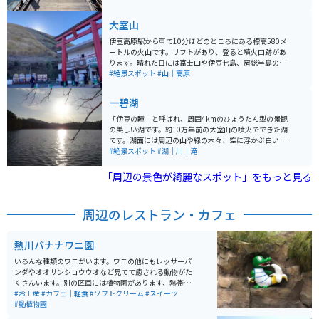
にあるので、周辺の自然も楽しめます。
大室山
伊豆高原駅から車で10分ほどのところにある標高580メ
ートルの火山です。リフトがあり、登ると噴火口跡があ
ります。晴れた日には富士山や伊豆七島、房総半島の絶
景を見る事ができます。 リフト乗車料金は往復で大人70
#絶景スポット
#山｜高原
0円、小人（4歳以上）350円です。天候によっては運行
していない場合があるので事前にwebサイトで確認して
一碧湖
おくと良いです。自家用車500台は駐車できる大きな駐
車場があります。
「伊豆の瞳」と呼ばれ、周囲4kmのひょうたん型の景観
の美しい湖です。約10万年前の大室山の噴火でできた湖
です。湖面には周辺の山や緑の木々、空に浮かぶ白い雲
などが映しだされて訪れる人々を魅了します。 特に紅葉
#絶景スポット
#湖｜川｜滝
のシーズンは真っ赤に染まった樹木が美しい湖を彩りま
す。水辺には珍しい植物を見ることができ、チョウジソ
「周辺の景色が綺麗なスポット」をもっと見る
ウの群生は県内で唯一自生していると言われています。
四季折々に違った景色が楽しめるため、旬の風景を求め
て多くの人が訪れます。 バス釣りでも有名です。近隣に
周辺のレストラン・カフェ
はおしゃれなカフェもあり、ゆっくりと過ごせます。無
料駐車場があります。
熱川バナナワニ園
いろんな種類のワニがいます。ワニの他にもレッサーパ
ンダやオオサンショウウオなど見てて癒される動物がた
くさんいます。別の区画には植物園があります、熱帯植
物のため全て温室ハウス内です。大きなスペースに多く
#お土産
#カフェ｜軽食
#ソフトクリーム
#スイーツ
のハス池が設置されておりとても綺麗です。他にも珍し
#動植物園
い植物が植えられていました。売られているスイーツに