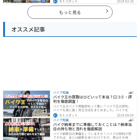
モトスポット
2024-02-24
もっと見る
オススメ記事
バイク知識
0
バイク王の買取はひどいって本当？口コミ・評
判を徹底調査！
バイク王のバイク買取評判って悪い？バイク王の評判、
バイクを楽に高く売る方法をまとめました。バイクを売
却しようと考えている方は、是非参考にしてください。
モトスポット
2024-09-04
バイク知識
0
バイク納車までに準備しておくことは？納車当
日の持ち物と流れを徹底解説
バイク納車日の準備をしていますか？バイクの契約が完
了すれば、あとは納車を待つだけですが、実はその待っ