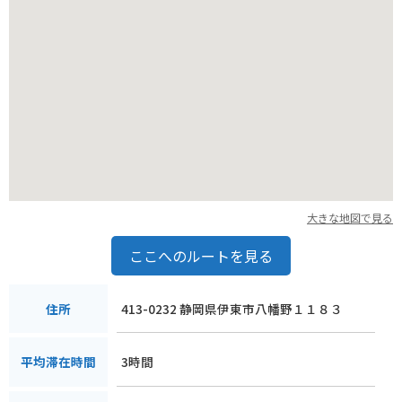
のスポットで、吊橋からは迫力ある景色を眺めることができま
す。
伊豆高原は、温暖な気候から柑橘類の栽培が盛んで、みかん狩
りを楽しむことができます。また、わさびも名産品の一つで、
わさび漬けやわさびソフトクリームなど、わさびを使った様々
なグルメを楽しむことができます。
バイクで伊豆高原をツーリングする際には、伊豆スカイライン
がおすすめです。伊豆半島を縦断するこの道は、絶景のワイン
ディングロードとして知られ、富士山や相模灘、伊豆の山々な
ど、素晴らしい景色を眺めながら走ることができます。ただ
大きな地図で見る
し、急カーブやアップダウンが多いので、安全運転を心がけて
ください。伊豆高原には道の駅や休憩所も点在しているので、
ここへのルートを見る
景色を眺めながら休憩したり、地元の特産品を購入することも
できます。
413-0232 静岡県伊東市八幡野１１８３
住所
伊豆高原は、自然、グルメ、アクティビティなど、様々な魅力
が詰まったリゾート地です。美しい景色の中で、ゆったりとし
3時間
平均滞在時間
た時間を過ごしたり、アクティブに観光を楽しんだり、思い思
いの時間を過ごせる場所です。ぜひ一度訪れてみてください。