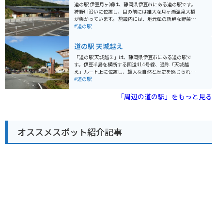
駅に隣接する無料駐車場が利用できます。 周辺には、城
道の駅 伊豆月ヶ瀬は、静岡県伊豆市にある道の駅です。
ヶ崎海岸や大室山など、風光明媚な観光スポットも点在
狩野川沿いに位置し、目の前には雄大な月ヶ瀬温泉大橋
しており、ツーリングの拠点としても最適です。 伊東マ
が架かっています。 施設内には、地元産の新鮮な野菜や
リンタウンは、海と山の幸を満喫できる、魅力的な観光
果物を販売する農産物直売所や、伊豆の特産品を扱うお
#道の駅
スポットと言えるでしょう。
土産コーナーがあります。 食事処では、地元産の食材を
使った蕎麦や猪鍋などが楽しめます。 また、道の駅 伊豆
道の駅 天城越え
月ヶ瀬は、バイクツーリングの拠点としても人気があり
ます。 周辺には、伊豆スカイラインや西伊豆スカイライ
「道の駅 天城越え」は、静岡県伊豆市にある道の駅で
ンなどのワインディングロードがあり、多くのライダー
す。伊豆半島を横断する国道414号線、通称「天城越
が訪れます。道の駅には、バイクスタンドや休憩スペー
え」ルート上に位置し、雄大な自然と歴史を感じられる
スも用意されているので、ツーリングの休憩に最適で
スポットです。 道の駅には、地元産の新鮮な野菜や果物
#道の駅
す。 伊豆月ヶ瀬は、温泉地としても知られており、日帰
を販売する農産物直売所、伊豆ならではの海産物やお土
り温泉施設もあります。 雄大な自然の中で、地元の美味
産が揃う物産館、そして天城の清流で育ったわさびや猪
「周辺の道の駅」をもっと見る
しいものを味わったり、温泉で疲れを癒したり、思い思
肉を使った料理が味わえる食事処があります。名物の
いの時間を過ごすことができます。
「猪鍋うどん」は、寒い季節にぴったりで、バイクツー
リングで冷えた体を温めてくれます。 周辺には、石川さ
ゆりさんのヒット曲で知られる「天城トンネル」や、全
オススメスポット紹介記事
長4kmにも及ぶ遊歩道が整備された「浄蓮の滝」など、
観光スポットも充実しています。道の駅には、これらの
観光スポットや周辺の道路情報などを案内してくれる観
光案内所もあり、ツーリングの休憩にも最適です。 バイ
クで訪れる際は、天城越えのワインディングロードは急
カーブやアップダウンが続くので、走行には注意が必要
です。駐車場は広く、バイク専用のスペースも確保され
ています。