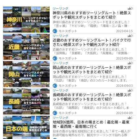
ツーリング
0
神奈川県のおすすめツーリングルート！絶景ス
ポットや観光スポットをまとめて紹介
神奈川県のおすすめツーリングルートをまとめました！
「宮ヶ瀬」「ヤビツ峠」「箱根」「湘南・江ノ島・鎌
倉」「三浦」「みなとみらい」の6つのルート紹介しま
モトスポット
2023-04-15
す。自然豊かなスポット、歴史ある観光名所、都市部で
ツーリング
0
楽しめるツーリングスポットまで多数あります。バイク
近畿のおすすめツーリングルート！バイクで行
で神奈川県にツーリングに行く際は参考にしてくださ
きたい絶景スポットや観光スポット紹介
い。
近畿のおすすめツーリングスポットをまとめました！
「滋賀県」「京都府」「大阪府」「兵庫県」「奈良県」
「和歌山」の各県の観光地紹介します。自然豊かな山々
モトスポット
2023-09-09
や湖、温泉地が点在し、四季折々の景色を楽しめるスポ
ツーリング
0
ットが多数あります。バイクで近畿にツーリングに行く
岡山県のおすすめツーリングルート！絶景スポ
際は参考にしてください。
ットや観光スポットをまとめて紹介
岡山県のおすすめツーリングルートをまとめました！
「北部」「東部」「南部」の3つのルート紹介します。岡
山市や倉敷市など、歴史ある街並みも魅力的で、バイク
モトスポット
2024-06-03
ツーリングに最適なスポットが多数あります。バイクで
ツーリング
0
岡山県にツーリングに行く際は参考にしてください。
長崎県のおすすめツーリングルート！絶景スポ
ットや観光スポットをまとめて紹介
長崎県のおすすめツーリングルートをまとめました！
「北部」「南西部」「南東部」の3つのルート紹介しま
す。国際色豊かな街並みや世界遺産、絶景ポイントが数
モトスポット
2023-04-09
多く存在し、様々な楽しみ方ができます。バイクで長崎
ツーリング
1
県にツーリングに行く際は参考にしてください。
地域別6箇所、日本の端まとめ｜最北端・最東
端・最西端・最南端に行く
日本の色々な端を地域別にまとめました！全て一般人が
到達可能な場所なので、観光やツーリングで訪れる際の
参考にしてください。