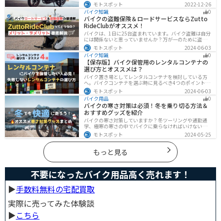
ている間に準備しておくことはたくさんあります。納車
モトスポット
2022-12-26
当日に慌てずに済むよう、しっかり確認して準備してお
バイク知識
0
きましょう。
バイクの盗難保険＆ロードサービスならZutto
RideClubがオススメ！
バイクは、1日に25台盗まれています。バイク盗難は自分
には関係ないと思っていませんか？万が一のために盗難
保険を検討しておきましょう。この記事ではオススメの
モトスポット
2024-06-03
バイク盗難保険「ZuttoRideClub」について解説します。
バイク知識
0
ロードサービスや会員限定特典などもあるので、お得な
【保存版】バイク保管用のレンタルコンテナの
バイク盗難保険を探している人に最適です。
選び方とオススメは？
バイク置き場としてレンタルコンテナを検討している方
へ。バイクコンテナを選ぶ時に見るべき4つのポイントと
オススメのレンタルコンテナ会社を徹底解説。これさえ
モトスポット
2024-06-03
読めば自分に最適なレンタルコンテナを見つけることが
バイク用品
0
できます。
バイクの寒さ対策は必須！冬を乗り切る方法＆
おすすめグッズを紹介
バイクの寒さ対策していますか？冬ツーリングや通勤通
学、極寒の寒さの中でバイクに乗らなければいけない時
でも快適に乗る方法をまとめました！オススメの寒さ対
モトスポット
2024-05-25
策グッズも紹介しているので、これで寒い冬でも快適に
バイクに乗りましょう！
もっと見る
不要になったバイク用品高く売れます！
▶︎
手数料無料の宅配買取
実際に売ってみた体験談
▶︎
こちら