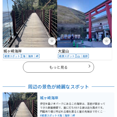
城ヶ崎海岸
大室山
絶景スポット
海｜海岸｜岬
絶景スポット
山｜高原
もっと見る
周辺の景色が綺麗なスポット
城ヶ崎海岸
伊豆半島ジオパークにあるこの海岸は、溶岩が固まって
できた断崖絶壁で、崖に打ち付ける波は迫力満点です。
門脇吊り橋と呼ばれる橋を渡ると崖の先端まで行くこと
ができ、スリルを味わえるスポットです。ジオパーク内
#絶景スポット
#海｜海岸｜岬