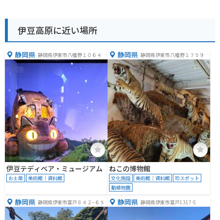
伊豆高原に近い場所
静岡県
静岡県
静岡県伊東市八幡野１０６４
静岡県伊東市八幡野１７５９
−２
−２４２
伊豆テディベア・ミュージアム
ねこの博物館
お土産
美術館｜資料館
文化施設
美術館｜資料館
珍スポット
動植物園
静岡県
静岡県
静岡県伊東市富戸８４２−６５
静岡県伊東市富戸1317-5