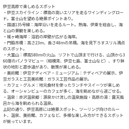
伊豆高原で楽しめるスポット
・伊豆スカイライン：標高の高いエリアを走るワインディングロー
ド。富士山を望める絶景ポイントあり。
・国道135号線：海岸沿いを走るルート。熱海、伊東を経由し、海
と山の景観を楽しめる。
・城ヶ崎海岸：溶岩の岸壁が広がる海岸。
・門脇吊橋：高さ23m、長さ48mの吊橋。海を見下ろすスリル満点
のスポット。
・大室山：標高580mの火山。リフトで山頂まで行ける、山頂から3
60度のパノラマビュー（相模湾、伊豆七島、富士山など）、すり鉢
状の地形と遊歩道があり、散策が楽しめる。
・美術館：伊豆テディベア・ミュージアム：テディベアの展示、伊
豆ガラスと工芸美術館：ガラス工芸作品の展示。
・カフェ・グルメ：地元食材を使ったランチやスイーツが楽しめ
る、オーシャンビューのカフェが多く、海を眺めながら過ごせる。
・温泉：赤沢温泉郷：源泉かけ流しの温泉施設・高原の湯：露天風
呂から海を眺められる温泉。
上記の通り、伊豆高原には絶景スポット、ツーリング向けのルー
ト、温泉、美術館、カフェなど、多様な楽しみ方ができるスポット
が揃っています。