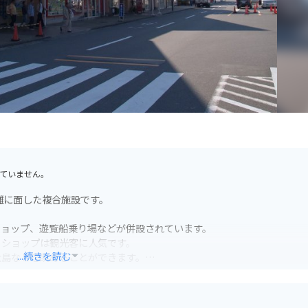
ていません。
灘に面した複合施設です。
ショップ、遊覧船乗り場などが併設されています。
うショップは観光客に人気です。
...続きを読む
大島などを眺めることができます。
が利用できます。
スポットも点在しており、ツーリングの拠点としても最適です。