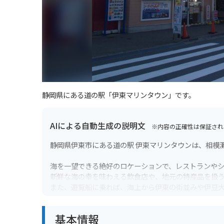
静岡県にある道の駅「伊東マリンタウン」です。
AIによる自動生成の説明文
※内容の正確性は保証され
静岡県伊東市にある道の駅 伊東マリンタウンは、相模
海を一望できる絶好のロケーションで、レストランや
新鮮な海の幸を味わえる飲食店や、地元の特産品を扱
また、遊覧船に乗れば、海上から伊東の街並みや伊豆
バイクで訪れる場合は、道の駅に隣接する無料駐車場
基本情報
周辺には、城ヶ崎海岸や大室山など、風光明媚な観光