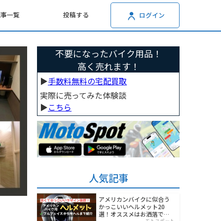
記事一覧
投稿する
ログイン
不要になったバイク用品！
高く売れます！
▶︎
手数料無料の宅配買取
実際に売ってみた体験談
▶︎
こちら
人気記事
アメリカンバイクに似合う
かっこいいヘルメット20
選！オススメはお洒落でワ
モトスポット