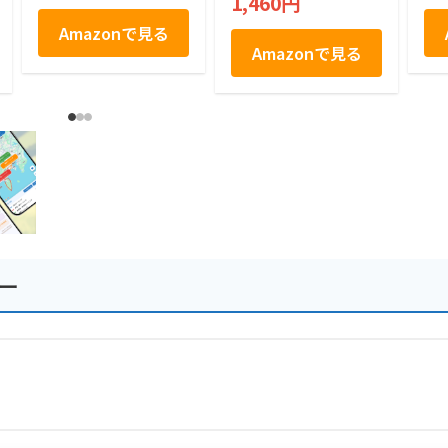
1,460円
餅 せんべい １２個
Co
a
Amazonで見る
ペ
Amazonで見る
子
ー