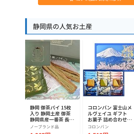
静岡県の人気お土産
静岡 御茶パイ 15枚
コロンバン 富士山メ
入り 静岡土産 御茶
ルヴェイユ ギフト
静岡県産一番茶 長登
お菓子 詰め合わせ
屋
個包装 土産 お菓子
ノーブランド品
コロンバン
贈答 銘店 ラングド