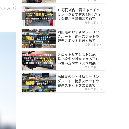
イルド
お気に入り
10万円以内で買えるバイク
ガレージおすすめ9選！バイ
ク保管から整備まで自宅で
楽々
モトスポット
岡山県のおすすめツーリン
グルート！絶景スポットや
観光スポットをまとめて紹
介
モトスポット
スロットルアシストは危
険？疲労を軽減できる正し
い使い方やオススメ商品を
紹介
モトスポット
福岡県のおすすめツーリン
グルート！絶景スポットや
観光スポットをまとめて紹
介
モトスポット