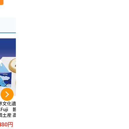
界文化遺産 3776
夏こっこ 6個入（こ
｢駿河湾の
t.Fuji 静岡限定
っこ3種類×各2個入
んべい(12枚
岡土産 高速道路限
り） 静岡土産 蒸し
煎餅 お菓子
 富士山タルトク
ケーキ お菓子 和菓
ク えびせん
こっこ
田丸屋本店
480円
ー Fujisan Tart
子 お土産 個包装 詰
海老 さくら