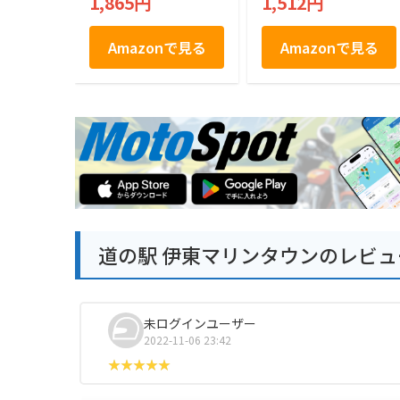
1,865円
1,512円
シャ 21枚入り
Amazonで見る
Amazonで見る
道の駅 伊東マリンタウンのレビュ
未ログインユーザー
2022-11-06 23:42