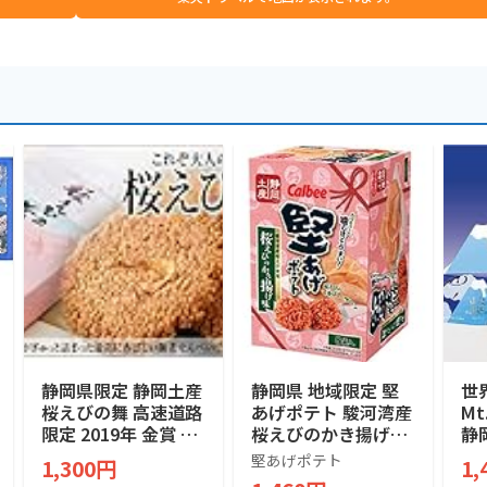
静岡県限定 静岡土産
静岡県 地域限定 堅
世
桜えびの舞 高速道路
あげポテト 駿河湾産
M
限定 2019年 金賞 M
桜えびのかき揚げ味
静
ONDE SELECTION
120g (15g×8袋入)
定
堅あげポテト
1,300円
1,
絶対買い 焼菓子 煎
ッキ