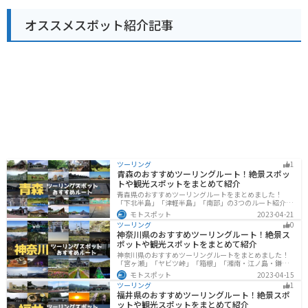
オススメスポット紹介記事
ツーリング
1
青森のおすすめツーリングルート！絶景スポッ
トや観光スポットをまとめて紹介
青森県のおすすめツーリングルートをまとめました！
「下北半島」「津軽半島」「南部」の3つのルート紹介し
ます。自然に恵まれた風光明媚な景色や歴史文化に触れ
モトスポット
2023-04-21
られる観光スポットが多くあります。バイクで青森県に
ツーリング
0
ツーリングに行く際は参考にしてください。
神奈川県のおすすめツーリングルート！絶景ス
ポットや観光スポットをまとめて紹介
神奈川県のおすすめツーリングルートをまとめました！
「宮ヶ瀬」「ヤビツ峠」「箱根」「湘南・江ノ島・鎌
倉」「三浦」「みなとみらい」の6つのルート紹介しま
モトスポット
2023-04-15
す。自然豊かなスポット、歴史ある観光名所、都市部で
ツーリング
1
楽しめるツーリングスポットまで多数あります。バイク
福井県のおすすめツーリングルート！絶景スポ
で神奈川県にツーリングに行く際は参考にしてくださ
ットや観光スポットをまとめて紹介
い。