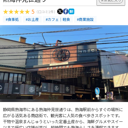
5
（口コミ1件）
#食事処
#お土産
#カフェ｜軽食
#商業施設
静岡県熱海市にある熱海仲見世通りは、熱海駅前からすぐの場所に
広がる活気ある商店街で、観光客に人気の食べ歩きスポットです。
干物や温泉まんじゅうといった定番土産から、海鮮グルメやスイー
ツまで幅広い店舗が並び、短時間でも熱海らしさを満喫できます。