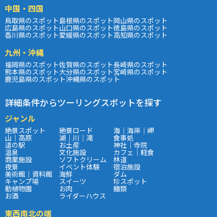
中国・四国
鳥取県のスポット
島根県のスポット
岡山県のスポット
広島県のスポット
山口県のスポット
徳島県のスポット
香川県のスポット
愛媛県のスポット
高知県のスポット
九州・沖縄
福岡県のスポット
佐賀県のスポット
長崎県のスポット
熊本県のスポット
大分県のスポット
宮崎県のスポット
鹿児島県のスポット
沖縄県のスポット
詳細条件からツーリングスポットを探す
ジャンル
絶景スポット
絶景ロード
海｜海岸｜岬
山｜高原
湖｜川｜滝
食事処
道の駅
お土産
神社｜寺院
温泉
文化施設
カフェ｜軽食
商業施設
ソフトクリーム
林道
夜景
イベント体験
宿泊施設
美術館｜資料館
海鮮
ダム
キャンプ場
スイーツ
珍スポット
動植物園
お肉
麺類
お酒
ライダーハウス
東西南北の端