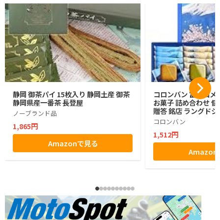
静岡 御茶パイ 15枚入り 静岡土産 御茶
コロンバン 富士山メ
静岡県産一番茶 長登屋
お菓子 詰め合わせ 個
贈答 銘店 ラングドシ
ノーブランド品
コロンバン
1,865円
1,512円
Amazonで見る
Amazo