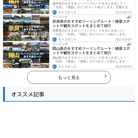
福井県のおすすめツーリングルートをまとめました！
「北部」「南部」の2つのルート紹介します。恐竜や古代
遺跡、温泉地など魅力に溢れるスポットが多数ありま
モトスポット
2023-04-13
す。バイクで福井県にツーリングに行く際は参考にして
ツーリング
0
ください。
奈良県のおすすめツーリングルート！絶景スポ
ットや観光スポットをまとめて紹介
奈良県のおすすめツーリングルートをまとめました！
「北部」「中部」「南部」の3つのルート紹介します。歴
史のある神社寺院が多数あり、自然豊かや山々、グルメ
モトスポット
2023-03-07
を満喫するツーリングができます。バイクで奈良県にツ
ツーリング
0
ーリングに行く際は参考にしてください。
岡山県のおすすめツーリングルート！絶景スポ
ットや観光スポットをまとめて紹介
岡山県のおすすめツーリングルートをまとめました！
「北部」「東部」「南部」の3つのルート紹介します。岡
山市や倉敷市など、歴史ある街並みも魅力的で、バイク
モトスポット
2024-06-03
ツーリングに最適なスポットが多数あります。バイクで
岡山県にツーリングに行く際は参考にしてください。
もっと見る
オススメ記事