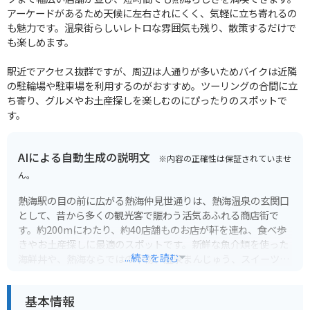
アーケードがあるため天候に左右されにくく、気軽に立ち寄れるの
も魅力です。温泉街らしいレトロな雰囲気も残り、散策するだけで
も楽しめます。
駅近でアクセス抜群ですが、周辺は人通りが多いためバイクは近隣
の駐輪場や駐車場を利用するのがおすすめ。ツーリングの合間に立
ち寄り、グルメやお土産探しを楽しむのにぴったりのスポットで
す。
AIによる自動生成の説明文
※内容の正確性は保証されていませ
ん。
熱海駅の目の前に広がる熱海仲見世通りは、熱海温泉の玄関口
として、昔から多くの観光客で賑わう活気あふれる商店街で
す。約200mにわたり、約40店舗ものお店が軒を連ね、食べ歩
きやお土産探しに最適のスポットです。新鮮な魚介類を使った
...続きを読む
海鮮丼や、熱海ならではの干物、温泉まんじゅう、スイーツな
ど、 tempting なグルメがたくさん！特に、食べ歩きグルメと
しては、揚げかまぼこや温泉卵、抹茶ソフトなどが人気です。
基本情報