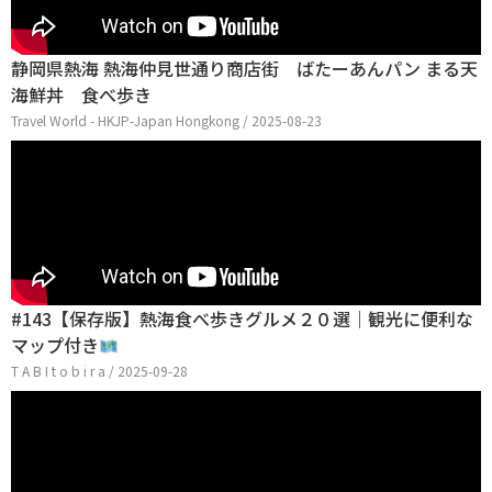
静岡県熱海 熱海仲見世通り商店街 ばたーあんパン まる天
海鮮丼 食べ歩き
Travel World - HKJP-Japan Hongkong / 2025-08-23
#143【保存版】熱海食べ歩きグルメ２０選｜観光に便利な
マップ付き
T A B I t o b i r a / 2025-09-28