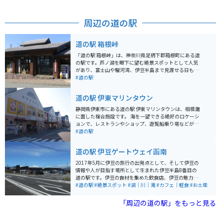
周辺の道の駅
道の駅 箱根峠
「道の駅 箱根峠」は、神奈川県足柄下郡箱根町にある道
の駅です。芦ノ湖を眼下に望む絶景スポットとして人気
があり、富士山や駿河湾、伊豆半島まで見渡せる日もあ
ります。 駅内には、地元の食材を使った食事処や、箱根
#道の駅
のお土産がそろうショップがあります。特におすすめ
は、ご当地グルメの「箱根山賊うどん」です。太くてコ
道の駅 伊東マリンタウン
シのある麺と、地元産の野菜やキノコをたっぷり使った
温かい一品です。 バイクで訪れる際は、駐車場からの眺
静岡県伊東市にある道の駅 伊東マリンタウンは、相模灘
めが最高なので、ぜひ愛車を停めて絶景を楽しんでくだ
に面した複合施設です。 海を一望できる絶好のロケーシ
さい。また、周辺にはワインディングロードが続くた
ョンで、レストランやショップ、遊覧船乗り場などが併
め、ツーリングスポットとしてもおすすめです。 【その
設されています。 新鮮な海の幸を味わえる飲食店や、地
#道の駅
他情報】 * 住所: 神奈川県足柄下郡箱根町箱根峠1-4 * 電
元の特産品を扱うショップは観光客に人気です。 また、
話番号: 0460-83-6122 * 営業時間: 9:00～17:00 (季節変
遊覧船に乗れば、海上から伊東の街並みや伊豆大島など
道の駅 伊豆ゲートウェイ函南
動あり) * 定休日: 年中無休 (施設により異なる場合あり)
を眺めることができます。 バイクで訪れる場合は、道の
駅に隣接する無料駐車場が利用できます。 周辺には、城
2017年5月に伊豆の旅行の出発点として、そして伊豆の
ヶ崎海岸や大室山など、風光明媚な観光スポットも点在
情報や人が目指す場所として生まれた伊豆半島8番目の
しており、ツーリングの拠点としても最適です。 伊東マ
道の駅です。伊豆の食材を集めた飲食店、伊豆の魅力を
リンタウンは、海と山の幸を満喫できる、魅力的な観光
感じさせる物販店、そして情報を発信する案内所、さら
#道の駅
#絶景スポット
#湖｜川｜滝
#カフェ｜軽食
#お土産
スポットと言えるでしょう。
に新しい可能性を生み出せる貸出施設など、テレビやメ
ディア、そして本にも載っていない「伊豆の魅力」がぎ
「周辺の道の駅」をもっと見る
っしり詰まった施設が集まっています。