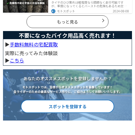
タイヤのひび割れは軽程度なら問題なく走行可能です
が、重度になってくるとバーストの危険もあるため交換
が必要です。どの程度なら大丈夫なのか、タイヤのひび
モトスポット
2024-08-08
割れを防ぐ方法などまとめました。快適安全にバイクに
乗るためにもしっかりとチェックしておきましょう。
もっと見る
不要になったバイク用品高く売れます！
▶︎
手数料無料の宅配買取
実際に売ってみた体験談
▶︎
こちら
あなたのオススメスポットを登録しませんか？
モトスポットでは、皆様からオススメスポットを募集しています！
全ライダーのための最高なサービス作りに、ご協力よろしくお願いいたします。
スポットを登録する