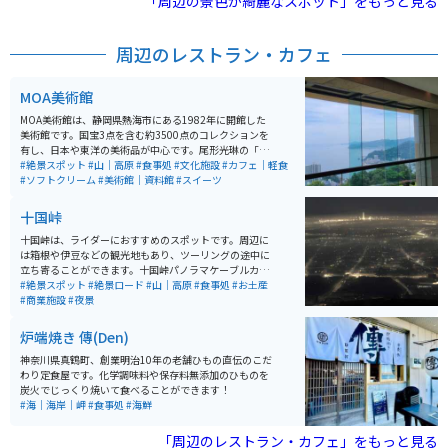
「周辺の景色が綺麗なスポット」をもっと見る
ラのシーズンは必見です。また、「COEDA HOUSE」と
いう木造建築のカフェもあります。2015年に「優秀庭園
賞」を受賞しています。
周辺のレストラン・カフェ
MOA美術館
MOA美術館は、静岡県熱海市にある1982年に開館した
美術館です。国宝3点を含む約3500点のコレクションを
有し、日本や東洋の美術品が中心です。尾形光琳の「紅
白梅図屏風」や野々村仁清の茶器などが展示されていま
#絶景スポット
#山｜高原
#食事処
#文化施設
#カフェ｜軽食
す。美術館内には、能楽堂や茶室もあり、伝統文化を堪
#ソフトクリーム
#美術館｜資料館
#スイーツ
能できます。 さらに、美しい庭園や展望台からは、熱海
の海を一望でき、景色も楽しむことができます。館内の
十国峠
レストランでは地元の食材を使用した料理が楽しめま
す。アクセスも良好で、熱海駅から車で約10分の場所に
十国峠は、ライダーにおすすめのスポットです。周辺に
あります。
は箱根や伊豆などの観光地もあり、ツーリングの途中に
立ち寄ることができます。十国峠パノラマケーブルカー
を利用することで、景色を楽しみながら山頂まで行くこ
#絶景スポット
#絶景ロード
#山｜高原
#食事処
#お土産
ともできます。山頂からは360度の大パノラマが広が
#商業施設
#夜景
り、晴れた日には富士山を始めとする10の県を一望でき
ます。
炉端焼き 傳(Den)
神奈川県真鶴町、創業明治10年の老舗ひもの直伝のこだ
わり定食屋です。化学調味料や保存料無添加のひものを
炭火でじっくり焼いて食べることができます！
#海｜海岸｜岬
#食事処
#海鮮
「周辺のレストラン・カフェ」をもっと見る