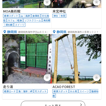
MOA美術館
来宮神社
絶景スポット
山｜高原
食事処
文化施
神社｜寺院
設
カフェ｜軽食
ソフトクリーム
美術館
｜資料館
スイーツ
静岡県
静岡県
静岡県熱海市伊豆山６０４−１
静岡県熱海市上多賀１０２７
０
−８
走り湯
ACAO FOREST
絶景ロード
海｜海岸｜岬
珍スポット
絶景スポット
お土産
スイーツ
動植物
園
もっと見る