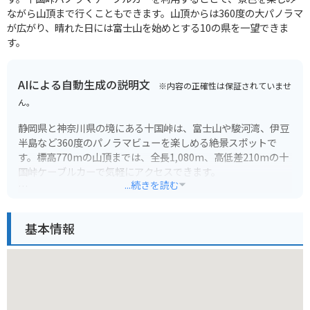
ながら山頂まで行くこともできます。山頂からは360度の大パノラマ
が広がり、晴れた日には富士山を始めとする10の県を一望できま
す。
AIによる自動生成の説明文
※内容の正確性は保証されていませ
ん。
静岡県と神奈川県の境にある十国峠は、富士山や駿河湾、伊豆
半島など360度のパノラマビューを楽しめる絶景スポットで
す。標高770mの山頂までは、全長1,080m、高低差210mの十
国峠ケーブルカーで気軽にアクセスできます。
...続きを読む
山頂には展望台やカフェ、お土産屋さんがあり、雄大な景色を
眺めながらゆったりと過ごすことができます。山頂までは遊歩
基本情報
道も整備されており、ハイキングを楽しむことも可能です。バ
イクで訪れる場合は、山頂付近に駐車場があるので安心です。
ただし、峠道はカーブが多いので、走行には注意が必要です。
特に、冬場は路面凍結の可能性もあるので、事前に情報収集を
しておくことをおすすめします。