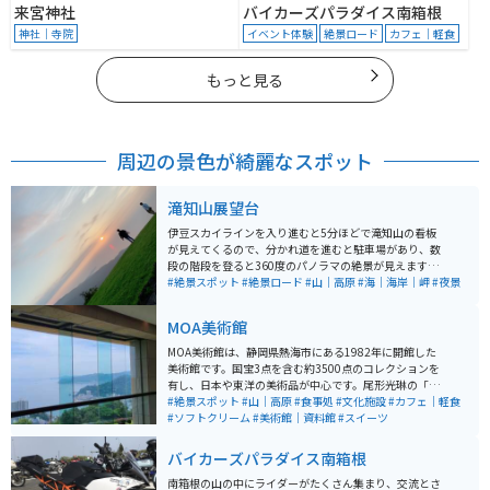
来宮神社
バイカーズパラダイス南箱根
神社｜寺院
イベント体験
絶景ロード
カフェ｜軽食
もっと見る
周辺の景色が綺麗なスポット
滝知山展望台
伊豆スカイラインを入り進むと5分ほどで滝知山の看板
が見えてくるので、分かれ道を進むと駐車場があり、数
段の階段を登ると360度のパノラマの絶景が見えます。
熱海はもちろん、沼津の町や駿河湾を見下ろすことがで
#絶景スポット
#絶景ロード
#山｜高原
#海｜海岸｜岬
#夜景
き、富士山も遮るものなしに見ることができます。
MOA美術館
MOA美術館は、静岡県熱海市にある1982年に開館した
美術館です。国宝3点を含む約3500点のコレクションを
有し、日本や東洋の美術品が中心です。尾形光琳の「紅
白梅図屏風」や野々村仁清の茶器などが展示されていま
#絶景スポット
#山｜高原
#食事処
#文化施設
#カフェ｜軽食
す。美術館内には、能楽堂や茶室もあり、伝統文化を堪
#ソフトクリーム
#美術館｜資料館
#スイーツ
能できます。 さらに、美しい庭園や展望台からは、熱海
の海を一望でき、景色も楽しむことができます。館内の
バイカーズパラダイス南箱根
レストランでは地元の食材を使用した料理が楽しめま
す。アクセスも良好で、熱海駅から車で約10分の場所に
南箱根の山の中にライダーがたくさん集まり、交流とさ