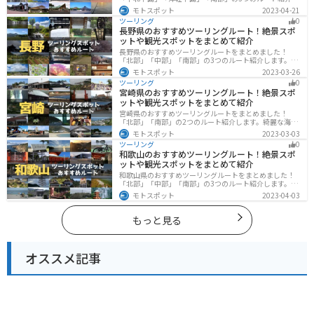
ます。自然に恵まれた風光明媚な景色や歴史文化に触れ
モトスポット
2023-04-21
られる観光スポットが多くあります。バイクで青森県に
ツーリング
0
ツーリングに行く際は参考にしてください。
長野県のおすすめツーリングルート！絶景スポ
ットや観光スポットをまとめて紹介
長野県のおすすめツーリングルートをまとめました！
「北部」「中部」「南部」の3つのルート紹介します。諏
訪湖やビーナスラインのような全国でも有名なツーリン
モトスポット
2023-03-26
グスポットが多数あります。バイクで長野県にツーリン
ツーリング
0
グに行く際は参考にしてください。
宮崎県のおすすめツーリングルート！絶景スポ
ットや観光スポットをまとめて紹介
宮崎県のおすすめツーリングルートをまとめました！
「北部」「南部」の2つのルート紹介します。綺麗な海岸
線が特徴的な海・自然豊かな山・趣のある神社を満喫す
モトスポット
2023-03-03
るツーリングができます。バイクで宮崎県にツーリング
ツーリング
0
に行く際は参考にしてください。
和歌山のおすすめツーリングルート！絶景スポ
ットや観光スポットをまとめて紹介
和歌山県のおすすめツーリングルートをまとめました！
「北部」「中部」「南部」の3つのルート紹介します。海
と山に囲まれた自然豊かなエリアが広がり、様々な楽し
モトスポット
2023-04-03
み方ができます。バイクで和歌山県にツーリングに行く
際は参考にしてください。
もっと見る
オススメ記事