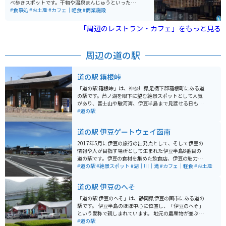
べ歩きスポットです。干物や温泉まんじゅうといった定
番土産から、海鮮グルメやスイーツまで幅広い店舗が並
#食事処
#お土産
#カフェ｜軽食
#商業施設
び、短時間でも熱海らしさを満喫できます。アーケード
があるため天候に左右されにくく、気軽に立ち寄れるの
「周辺のレストラン・カフェ」をもっと見る
も魅力です。温泉街らしいレトロな雰囲気も残り、散策
するだけでも楽しめます。 駅近でアクセス抜群ですが、
周辺は人通りが多いためバイクは近隣の駐輪場や駐車場
周辺の道の駅
を利用するのがおすすめ。ツーリングの合間に立ち寄
り、グルメやお土産探しを楽しむのにぴったりのスポッ
トです。
道の駅 箱根峠
「道の駅 箱根峠」は、神奈川県足柄下郡箱根町にある道
の駅です。芦ノ湖を眼下に望む絶景スポットとして人気
があり、富士山や駿河湾、伊豆半島まで見渡せる日もあ
ります。 駅内には、地元の食材を使った食事処や、箱根
#道の駅
のお土産がそろうショップがあります。特におすすめ
は、ご当地グルメの「箱根山賊うどん」です。太くてコ
道の駅 伊豆ゲートウェイ函南
シのある麺と、地元産の野菜やキノコをたっぷり使った
温かい一品です。 バイクで訪れる際は、駐車場からの眺
2017年5月に伊豆の旅行の出発点として、そして伊豆の
めが最高なので、ぜひ愛車を停めて絶景を楽しんでくだ
情報や人が目指す場所として生まれた伊豆半島8番目の
さい。また、周辺にはワインディングロードが続くた
道の駅です。伊豆の食材を集めた飲食店、伊豆の魅力を
め、ツーリングスポットとしてもおすすめです。 【その
感じさせる物販店、そして情報を発信する案内所、さら
#道の駅
#絶景スポット
#湖｜川｜滝
#カフェ｜軽食
#お土産
他情報】 * 住所: 神奈川県足柄下郡箱根町箱根峠1-4 * 電
に新しい可能性を生み出せる貸出施設など、テレビやメ
話番号: 0460-83-6122 * 営業時間: 9:00～17:00 (季節変
ディア、そして本にも載っていない「伊豆の魅力」がぎ
道の駅 伊豆のへそ
動あり) * 定休日: 年中無休 (施設により異なる場合あり)
っしり詰まった施設が集まっています。
「道の駅 伊豆のへそ」は、静岡県伊豆の国市にある道の
駅です。 伊豆半島のほぼ中心に位置し、「伊豆のへそ」
という愛称で親しまれています。 地元の農産物が並ぶ直
売所や、伊豆の食材を使った料理が楽しめるレストラ
#道の駅