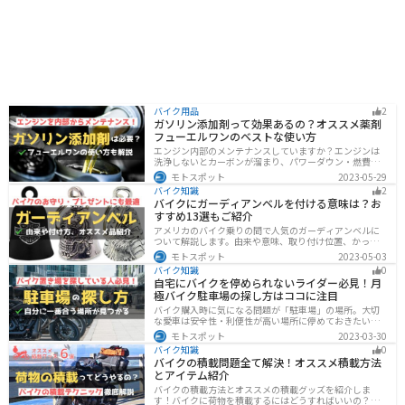
バイク用品
2
ガソリン添加剤って効果あるの？オススメ薬剤
フューエルワンのベストな使い方
エンジン内部のメンテナンスしていますか？エンジンは
洗浄しないとカーボンが溜まり、パワーダウン・燃費の
悪化、燃焼以上、エンジンの焼き付きなどのトラブルの
モトスポット
2023-05-29
原因になります。定期的にガソリン添加剤を入れてエン
バイク知識
2
ジン内部も綺麗にしましょう。
バイクにガーディアンベルを付ける意味は？お
すすめ13選もご紹介
アメリカのバイク乗りの間で人気のガーディアンベルに
ついて解説します。由来や意味、取り付け位置、かっこ
いいオススメのガーディアンベルも紹介します。自分用
モトスポット
2023-05-03
のお守りとしてだけでなく、プレゼントとしても最適な
バイク知識
0
ので、気になっている人は参考にしてみてください。
自宅にバイクを停められないライダー必見！月
極バイク駐車場の探し方はココに注目
バイク購入時に気になる問題が「駐車場」の場所。大切
な愛車は安全性・利便性が高い場所に停めておきたいで
すよね？ 当記事ではそんな駐車場選びについて解説して
モトスポット
2023-03-30
います。すでにバイクを持っていて、新しい駐車場を探
バイク知識
0
している人もぜひ参考にしてくださいね。
バイクの積載問題全て解決！オススメ積載方法
とアイテム紹介
バイクの積載方法とオススメの積載グッズを紹介しま
す！バイクに荷物を積載するにはどうすればいいの？と