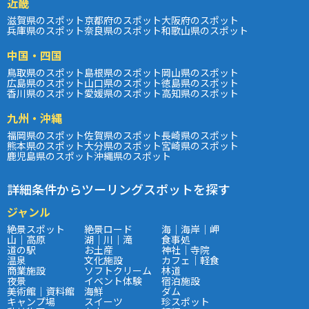
近畿
滋賀県のスポット
京都府のスポット
大阪府のスポット
兵庫県のスポット
奈良県のスポット
和歌山県のスポット
中国・四国
鳥取県のスポット
島根県のスポット
岡山県のスポット
広島県のスポット
山口県のスポット
徳島県のスポット
香川県のスポット
愛媛県のスポット
高知県のスポット
九州・沖縄
福岡県のスポット
佐賀県のスポット
長崎県のスポット
熊本県のスポット
大分県のスポット
宮崎県のスポット
鹿児島県のスポット
沖縄県のスポット
詳細条件からツーリングスポットを探す
ジャンル
絶景スポット
絶景ロード
海｜海岸｜岬
山｜高原
湖｜川｜滝
食事処
道の駅
お土産
神社｜寺院
温泉
文化施設
カフェ｜軽食
商業施設
ソフトクリーム
林道
夜景
イベント体験
宿泊施設
美術館｜資料館
海鮮
ダム
キャンプ場
スイーツ
珍スポット