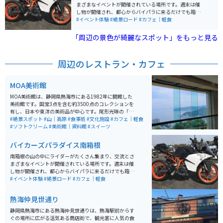
あります。
まざまなイベントが開催されている場所です。週末は催
し物が開催され、都心からバイパラに来るだけでも箱根
の山道を気持ちよく走れるツーリングスポットです。 た
#イベント体験
#絶景ロード
#カフェ｜軽食
だカフェにお茶しにくるもよし。雑誌を読みに来るもよ
し、随時新しいバイク展示車両があるので跨りにくるも
「周辺の景色が綺麗なスポット」をもっと見る
よし。車で来てバイクレンタルで箱根の山々をツーリン
グするもよし。団体でツーリングした時の拠点とするも
よし。バイカーにとってのまさにパラダイスです。
周辺のレストラン・カフェ
MOA美術館
MOA美術館は、静岡県熱海市にある1982年に開館した
美術館です。国宝3点を含む約3500点のコレクションを
有し、日本や東洋の美術品が中心です。尾形光琳の「紅
白梅図屏風」や野々村仁清の茶器などが展示されていま
#絶景スポット
#山｜高原
#食事処
#文化施設
#カフェ｜軽食
す。美術館内には、能楽堂や茶室もあり、伝統文化を堪
#ソフトクリーム
#美術館｜資料館
#スイーツ
能できます。 さらに、美しい庭園や展望台からは、熱海
の海を一望でき、景色も楽しむことができます。館内の
バイカーズパラダイス南箱根
レストランでは地元の食材を使用した料理が楽しめま
す。アクセスも良好で、熱海駅から車で約10分の場所に
南箱根の山の中にライダーがたくさん集まり、交流とさ
あります。
まざまなイベントが開催されている場所です。週末は催
し物が開催され、都心からバイパラに来るだけでも箱根
の山道を気持ちよく走れるツーリングスポットです。 た
#イベント体験
#絶景ロード
#カフェ｜軽食
だカフェにお茶しにくるもよし。雑誌を読みに来るもよ
し、随時新しいバイク展示車両があるので跨りにくるも
熱海仲見世通り
よし。車で来てバイクレンタルで箱根の山々をツーリン
グするもよし。団体でツーリングした時の拠点とするも
静岡県熱海市にある熱海仲見世通りは、熱海駅前からす
よし。バイカーにとってのまさにパラダイスです。
ぐの場所に広がる活気ある商店街で、観光客に人気の食