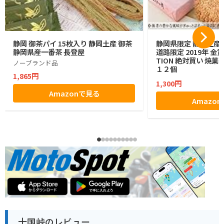
静岡 御茶パイ 15枚入り 静岡土産 御茶
静岡県限定 静岡土産 
静岡県産一番茶 長登屋
道路限定 2019年 金賞 
TION 絶対買い 焼菓
ノーブランド品
１２個
1,865円
1,300円
Amazonで見る
Amazo
十国峠のレビュー