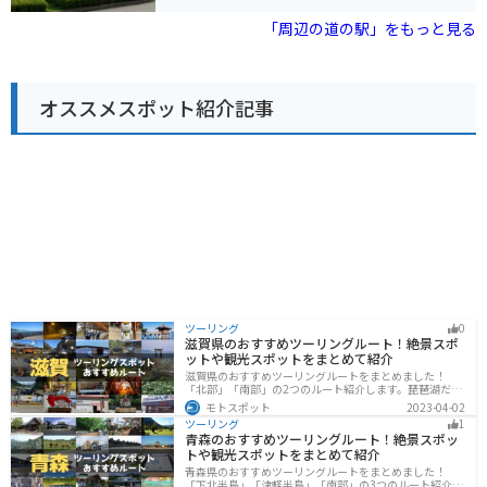
ン、カフェなどがあります。 また、日帰り温泉施設「湯
らっくす」も併設しており、旅の疲れを癒すことができ
「周辺の道の駅」をもっと見る
ます。 バイクで訪れる場合、道の駅には広い駐車場が完
備されているので安心です。 伊豆半島をツーリングする
際の休憩スポットとして最適です。 周辺には、世界遺産
に登録された韮山反射炉や、国の重要文化財に指定され
オススメスポット紹介記事
ている旧韮山代官屋敷など、歴史的な観光スポットも点
在しています。 伊豆半島の中心に位置しているので、観
光の拠点としても便利です。
ツーリング
0
滋賀県のおすすめツーリングルート！絶景スポ
ットや観光スポットをまとめて紹介
滋賀県のおすすめツーリングルートをまとめました！
「北部」「南部」の2つのルート紹介します。琵琶湖だけ
でなく、比叡山ドライブウェイなどの山を楽しめるスポ
モトスポット
2023-04-02
ットも多数あります。バイクで滋賀県にツーリングに行
ツーリング
1
く際は参考にしてください。
青森のおすすめツーリングルート！絶景スポッ
トや観光スポットをまとめて紹介
青森県のおすすめツーリングルートをまとめました！
「下北半島」「津軽半島」「南部」の3つのルート紹介し