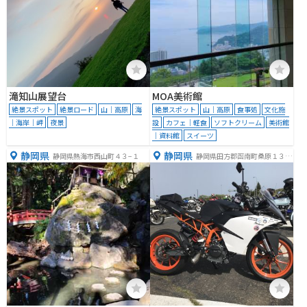
滝知山展望台
MOA美術館
絶景スポット
絶景ロード
山｜高原
海
絶景スポット
山｜高原
食事処
文化施
｜海岸｜岬
夜景
設
カフェ｜軽食
ソフトクリーム
美術館
｜資料館
スイーツ
静岡県
静岡県
静岡県熱海市西山町４３−１
静岡県田方郡函南町桑原１３４
８−２