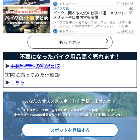
いう疑問はこれで解決！通勤や日帰りツーリング、キャ
モトスポット
2024-04-21
ンプツーリングなど用途別にオススメの積載方法を解説
バイク知識
0
します！オススメの積載アイテムも紹介するので、バイ
バイクに関わる人気の仕事15選！メリット・デ
クの積載に悩んでいる方は参考にしてください。
メリットや仕事内容も解説
バイクの仕事と一言で言っても「作る・売る・直す・乗
る・支える」と様々な関わり方ができます。この記事で
は、バイクに関わる人気の仕事をジャンル別に紹介しま
モトスポット
2024-01-11
す。必要な資格や探し方も解説しますので、自分のなり
たい姿をイメージして探してみてください。
もっと見る
不要になったバイク用品高く売れます！
▶︎
手数料無料の宅配買取
実際に売ってみた体験談
▶︎
こちら
あなたのオススメスポットを登録しませんか？
モトスポットでは、皆様からオススメスポットを募集しています！
全ライダーのための最高なサービス作りに、ご協力よろしくお願いいたします。
スポットを登録する