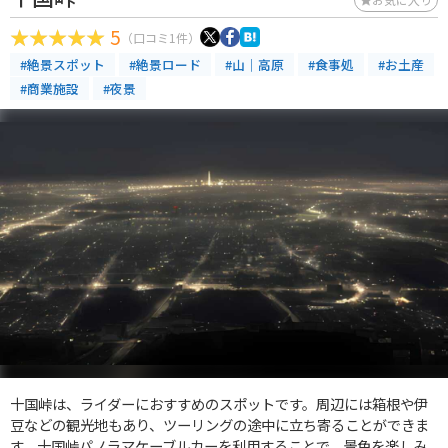
5
（口コミ1件）
#絶景スポット
#絶景ロード
#山｜高原
#食事処
#お土産
#商業施設
#夜景
十国峠は、ライダーにおすすめのスポットです。周辺には箱根や伊
豆などの観光地もあり、ツーリングの途中に立ち寄ることができま
す。十国峠パノラマケーブルカーを利用することで、景色を楽しみ