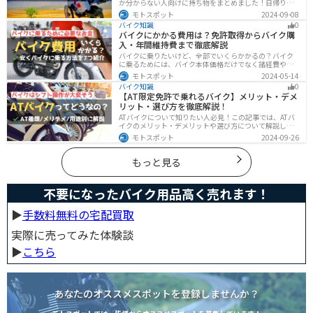
か分からない人向けに持ち物をまとめました！日帰りや1
泊以上の日数別、トラブル対策やメンテ用品、出先であ
モトスポット
2024-09-08
ると便利なアイテムまで全て解説しています。アレを忘
バイク知識
0
れた！持ってきたけど使わなかったなど出先で困らない
バイクにかかる費用は？免許取得からバイク購
よう自分に必要な荷物を把握しておきましょう。
入・年間維持費まで徹底解説
バイクに乗りたいけど、全部でいくらかかるの？バイク
に乗るためには、バイク本体価格だけでなく諸経費や税
金、免許取得費用、ライディングギア、メンテナンス
モトスポット
2024-05-14
代、駐車場代などの年間維持費もかかります。この記事
バイク知識
0
ではバイクに乗るための全ての費用をまとめました。ま
【AT限定免許で乗れるバイク】メリット・デメ
た、できるだけ安く抑えるコツも紹介するので参考にし
リット・選び方を徹底解説！
て下さい。
ATバイクについて知りたい人必見！この記事では、ATバ
イクのメリット・デメリットや選び方について解説しま
す。 実はAT限定免許で乗れるバイクの種類は多数ありま
モトスポット
2024-09-26
す。記事を参考に、自分に合ったATバイクを選びましょ
う。
もっと見る
不要になったバイク用品高く売れます！
▶︎
手数料無料の宅配買取
実際に売ってみた体験談
▶︎
こちら
あなたのオススメスポットを登録しませんか？