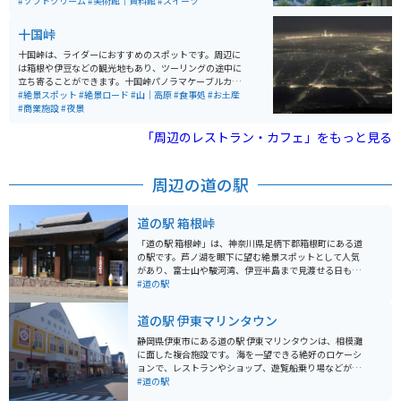
す。美術館内には、能楽堂や茶室もあり、伝統文化を堪
#ソフトクリーム
#美術館｜資料館
#スイーツ
能できます。 さらに、美しい庭園や展望台からは、熱海
の海を一望でき、景色も楽しむことができます。館内の
十国峠
レストランでは地元の食材を使用した料理が楽しめま
す。アクセスも良好で、熱海駅から車で約10分の場所に
十国峠は、ライダーにおすすめのスポットです。周辺に
あります。
は箱根や伊豆などの観光地もあり、ツーリングの途中に
立ち寄ることができます。十国峠パノラマケーブルカー
を利用することで、景色を楽しみながら山頂まで行くこ
#絶景スポット
#絶景ロード
#山｜高原
#食事処
#お土産
ともできます。山頂からは360度の大パノラマが広が
#商業施設
#夜景
り、晴れた日には富士山を始めとする10の県を一望でき
ます。
「周辺のレストラン・カフェ」をもっと見る
周辺の道の駅
道の駅 箱根峠
「道の駅 箱根峠」は、神奈川県足柄下郡箱根町にある道
の駅です。芦ノ湖を眼下に望む絶景スポットとして人気
があり、富士山や駿河湾、伊豆半島まで見渡せる日もあ
ります。 駅内には、地元の食材を使った食事処や、箱根
#道の駅
のお土産がそろうショップがあります。特におすすめ
は、ご当地グルメの「箱根山賊うどん」です。太くてコ
道の駅 伊東マリンタウン
シのある麺と、地元産の野菜やキノコをたっぷり使った
温かい一品です。 バイクで訪れる際は、駐車場からの眺
静岡県伊東市にある道の駅 伊東マリンタウンは、相模灘
めが最高なので、ぜひ愛車を停めて絶景を楽しんでくだ
に面した複合施設です。 海を一望できる絶好のロケーシ
さい。また、周辺にはワインディングロードが続くた
ョンで、レストランやショップ、遊覧船乗り場などが併
め、ツーリングスポットとしてもおすすめです。 【その
設されています。 新鮮な海の幸を味わえる飲食店や、地
#道の駅
他情報】 * 住所: 神奈川県足柄下郡箱根町箱根峠1-4 * 電
元の特産品を扱うショップは観光客に人気です。 また、