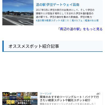
話番号: 0460-83-6122 * 営業時間: 9:00～17:00 (季節変
遊覧船に乗れば、海上から伊東の街並みや伊豆大島など
道の駅 伊豆ゲートウェイ函南
動あり) * 定休日: 年中無休 (施設により異なる場合あり)
を眺めることができます。 バイクで訪れる場合は、道の
駅に隣接する無料駐車場が利用できます。 周辺には、城
2017年5月に伊豆の旅行の出発点として、そして伊豆の
ヶ崎海岸や大室山など、風光明媚な観光スポットも点在
情報や人が目指す場所として生まれた伊豆半島8番目の
しており、ツーリングの拠点としても最適です。 伊東マ
道の駅です。伊豆の食材を集めた飲食店、伊豆の魅力を
リンタウンは、海と山の幸を満喫できる、魅力的な観光
感じさせる物販店、そして情報を発信する案内所、さら
#道の駅
#絶景スポット
#湖｜川｜滝
#カフェ｜軽食
#お土産
スポットと言えるでしょう。
に新しい可能性を生み出せる貸出施設など、テレビやメ
ディア、そして本にも載っていない「伊豆の魅力」がぎ
「周辺の道の駅」をもっと見る
っしり詰まった施設が集まっています。
オススメスポット紹介記事
ツーリング
0
関東のおすすめツーリングルート！バイクで行
きたい絶景スポットや観光スポット紹介
関東のおすすめツーリングスポットをまとめました！