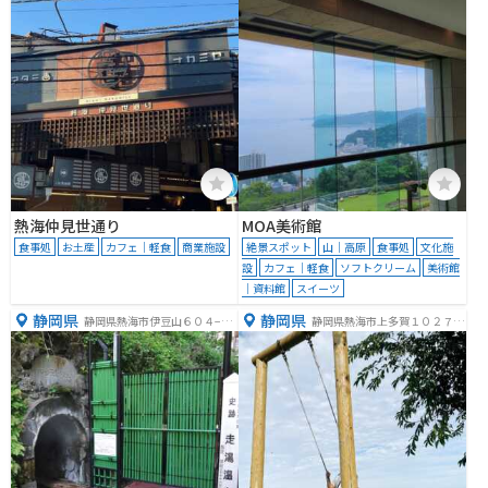
熱海仲見世通り
MOA美術館
食事処
お土産
カフェ｜軽食
商業施設
絶景スポット
山｜高原
食事処
文化施
設
カフェ｜軽食
ソフトクリーム
美術館
｜資料館
スイーツ
静岡県
静岡県
静岡県熱海市伊豆山６０４−１
静岡県熱海市上多賀１０２７
０
−８