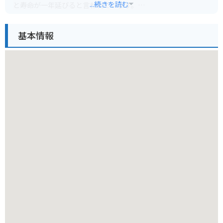
...続きを読む
と寿命が一年延びると言われています。
また、国の天然記念物にも指定されている境内は、緑豊かで神
秘的な雰囲気が漂っています。夜間はライトアップされ、昼間
基本情報
とは異なる幻想的な風景を楽しむことができます。
【バイクで行く場合】
神社の無料駐車場には、バイク用の駐輪スペースもあります。
道中は、海沿いの道や山道など変化に富んでおり、ツーリング
にもおすすめです。