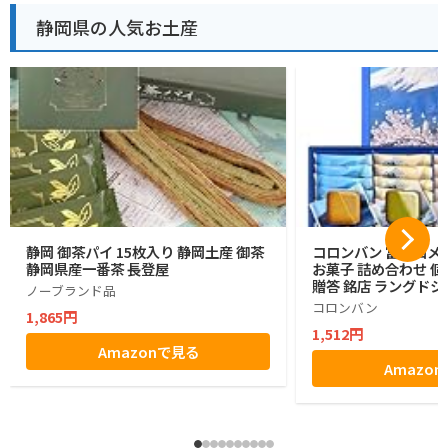
静岡県の人気お土産
静岡 御茶パイ 15枚入り 静岡土産 御茶
コロンバン 富士山メ
静岡県産一番茶 長登屋
お菓子 詰め合わせ 個
贈答 銘店 ラングドシ
ノーブランド品
コロンバン
1,865円
1,512円
Amazonで見る
Amazo