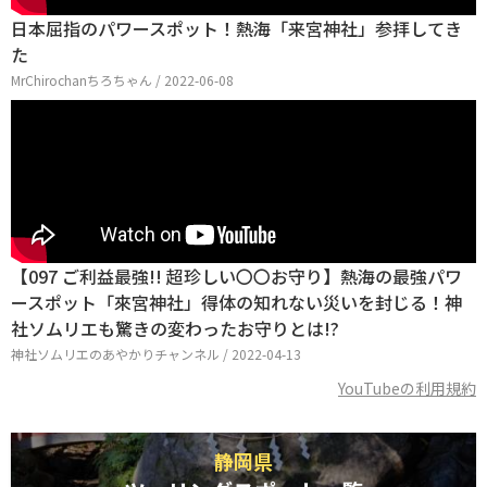
日本屈指のパワースポット！熱海「来宮神社」参拝してき
た
MrChirochanちろちゃん / 2022-06-08
【097 ご利益最強!! 超珍しい〇〇お守り】熱海の最強パワ
ースポット「來宮神社」得体の知れない災いを封じる！神
社ソムリエも驚きの変わったお守りとは!?
神社ソムリエのあやかりチャンネル / 2022-04-13
YouTubeの利用規約
静岡県