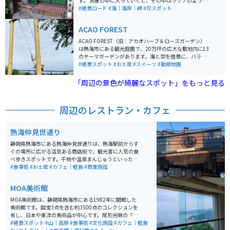
す。 洞窟の中に入っていくと、その中はサウナのように
暖かく、地中から高温の湯がゴボゴボ湧いている様子を
#絶景ロード
#海｜海岸｜岬
#珍スポット
見ることができます。 以前は足湯があったようですが、
2023年3月現在足湯は閉鎖されており、源泉の見学だけ
ACAO FOREST
となっています。
ACAO FOREST（旧：アカオハーブ＆ローズガーデン）
は熱海市にある観光庭園で、20万坪の広大な敷地内に13
のテーマガーデンがあります。海と空を借景に、バラや
ハーブ、四季折々の花々などが楽しめます。曽我浅間神
#絶景スポット
#お土産
#スイーツ
#動植物園
社、手作り体験施設、カフェ、ショッピング施設なども
あり、一日中楽しめます。 特に5月上旬から6月中旬のバ
「周辺の景色が綺麗なスポット」をもっと見る
ラのシーズンは必見です。また、「COEDA HOUSE」と
いう木造建築のカフェもあります。2015年に「優秀庭園
賞」を受賞しています。
周辺のレストラン・カフェ
熱海仲見世通り
静岡県熱海市にある熱海仲見世通りは、熱海駅前からす
ぐの場所に広がる活気ある商店街で、観光客に人気の食
べ歩きスポットです。干物や温泉まんじゅうといった定
番土産から、海鮮グルメやスイーツまで幅広い店舗が並
#食事処
#お土産
#カフェ｜軽食
#商業施設
び、短時間でも熱海らしさを満喫できます。アーケード
があるため天候に左右されにくく、気軽に立ち寄れるの
MOA美術館
も魅力です。温泉街らしいレトロな雰囲気も残り、散策
するだけでも楽しめます。 駅近でアクセス抜群ですが、
MOA美術館は、静岡県熱海市にある1982年に開館した
周辺は人通りが多いためバイクは近隣の駐輪場や駐車場
美術館です。国宝3点を含む約3500点のコレクションを
を利用するのがおすすめ。ツーリングの合間に立ち寄
有し、日本や東洋の美術品が中心です。尾形光琳の「紅
り、グルメやお土産探しを楽しむのにぴったりのスポッ
白梅図屏風」や野々村仁清の茶器などが展示されていま
#絶景スポット
#山｜高原
#食事処
#文化施設
#カフェ｜軽食
トです。