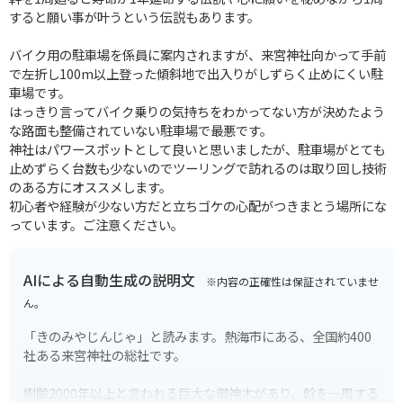
すると願い事が叶うという伝説もあります。
バイク用の駐車場を係員に案内されますが、来宮神社向かって手前
で左折し100m以上登った傾斜地で出入りがしずらく止めにくい駐
車場です。
はっきり言ってバイク乗りの気持ちをわかってない方が決めたよう
な路面も整備されていない駐車場で最悪です。
神社はパワースポットとして良いと思いましたが、駐車場がとても
止めずらく台数も少ないのでツーリングで訪れるのは取り回し技術
のある方にオススメします。
初心者や経験が少ない方だと立ちゴケの心配がつきまとう場所にな
っています。ご注意ください。
AIによる自動生成の説明文
※内容の正確性は保証されていませ
ん。
「きのみやじんじゃ」と読みます。熱海市にある、全国約400
社ある来宮神社の総社です。
樹齢2000年以上と言われる巨大な御神木があり、幹を一周する