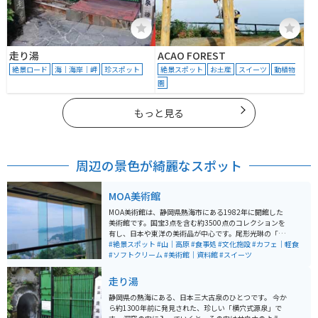
走り湯
ACAO FOREST
絶景ロード
海｜海岸｜岬
珍スポット
絶景スポット
お土産
スイーツ
動植物
園
もっと見る
周辺の景色が綺麗なスポット
MOA美術館
MOA美術館は、静岡県熱海市にある1982年に開館した
美術館です。国宝3点を含む約3500点のコレクションを
有し、日本や東洋の美術品が中心です。尾形光琳の「紅
白梅図屏風」や野々村仁清の茶器などが展示されていま
#絶景スポット
#山｜高原
#食事処
#文化施設
#カフェ｜軽食
す。美術館内には、能楽堂や茶室もあり、伝統文化を堪
#ソフトクリーム
#美術館｜資料館
#スイーツ
能できます。 さらに、美しい庭園や展望台からは、熱海
の海を一望でき、景色も楽しむことができます。館内の
走り湯
レストランでは地元の食材を使用した料理が楽しめま
す。アクセスも良好で、熱海駅から車で約10分の場所に
静岡県の熱海にある、日本三大古泉のひとつです。 今か
あります。
ら約1300年前に発見された、珍しい「横穴式源泉」で