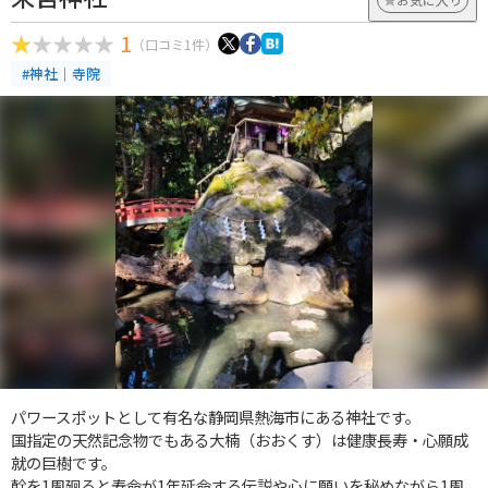
1
（口コミ1件）
#神社｜寺院
パワースポットとして有名な静岡県熱海市にある神社です。
国指定の天然記念物でもある大楠（おおくす）は健康長寿・心願成
就の巨樹です。
幹を1周廻ると寿命が1年延命する伝説や心に願いを秘めながら1周