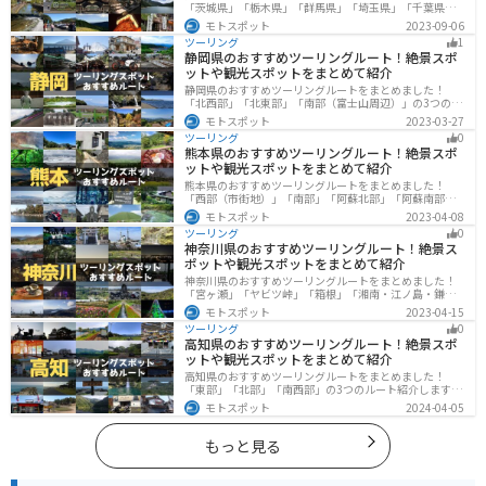
「茨城県」「栃木県」「群馬県」「埼玉県」「千葉県」
「東京都」「神奈川県」の各県の観光地紹介します。自
モトスポット
2023-09-06
然豊かな山々や湖、温泉地が点在し、四季折々の景色を
ツーリング
1
楽しめるスポットが多数あります。バイクで関東にツー
静岡県のおすすめツーリングルート！絶景スポ
リングに行く際は参考にしてください。
ットや観光スポットをまとめて紹介
静岡県のおすすめツーリングルートをまとめました！
「北西部」「北東部」「南部（富士山周辺）」の3つのル
ート紹介します。富士山を中心に自然豊かな景色や食事
モトスポット
2023-03-27
を楽しめるスポットが多数あります。バイクで静岡県に
ツーリング
0
ツーリングに行く際は参考にしてください。
熊本県のおすすめツーリングルート！絶景スポ
ットや観光スポットをまとめて紹介
熊本県のおすすめツーリングルートをまとめました！
「西部（市街地）」「南部」「阿蘇北部」「阿蘇南部」
の4つのルート紹介します。阿蘇山や天草諸島をはじめと
モトスポット
2023-04-08
した豊かな自然や、熊本城や水前寺成趣園など歴史ある
ツーリング
0
観光スポットが多数あり、様々な楽しみ方ができます。
神奈川県のおすすめツーリングルート！絶景ス
バイクで熊本県にツーリングに行く際は参考にしてくだ
ポットや観光スポットをまとめて紹介
さい。
神奈川県のおすすめツーリングルートをまとめました！
「宮ヶ瀬」「ヤビツ峠」「箱根」「湘南・江ノ島・鎌
倉」「三浦」「みなとみらい」の6つのルート紹介しま
モトスポット
2023-04-15
す。自然豊かなスポット、歴史ある観光名所、都市部で
ツーリング
0
楽しめるツーリングスポットまで多数あります。バイク
高知県のおすすめツーリングルート！絶景スポ
で神奈川県にツーリングに行く際は参考にしてくださ
ットや観光スポットをまとめて紹介
い。
高知県のおすすめツーリングルートをまとめました！
「東部」「北部」「南西部」の3つのルート紹介します。
山と海どちらも楽しめるスポットが多数あり、様々な楽
モトスポット
2024-04-05
しみ方ができます。バイクで高知県にツーリングに行く
際は参考にしてください。
もっと見る