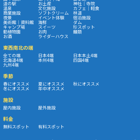
道の駅
お土産
神社｜寺院
温泉
文化施設
カフェ｜軽食
商業施設
ソフトクリーム
林道
夜景
イベント体験
宿泊施設
美術館｜資料館
海鮮
ダム
キャンプ場
スイーツ
珍スポット
動植物園
お肉
麺類
お酒
ライダーハウス
東西南北の端
全ての端
日本4端
日本本土4端
北海道4端
本州4端
四国4端
九州4端
季節
春にオススメ
夏にオススメ
秋にオススメ
冬にオススメ
年中オススメ
施設
屋内施設
屋外施設
料金
無料スポット
有料スポット