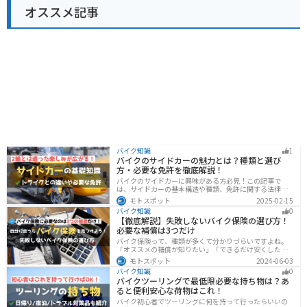
オススメ記事
バイク知識
1
バイクのサイドカーの魅力とは？種類と選び
方・必要な免許を徹底解説！
バイクのサイドカーに興味がある方必見！この記事で
は、サイドカーの基本構造や種類、免許に関する法律、
メンテナンス方法を解説しています。実は、サイドカー
モトスポット
2025-02-15
は法律上、二輪車として扱われるため、排気量に応じた
バイク知識
0
二輪免許が必要です。この記事を読めば、サイドカーの
【徹底解説】失敗しないバイク保険の選び方！
正しい楽しみ方がわかります。
必要な補償は3つだけ
バイク保険って、種類が多くて分かりづらいですよね。
「オススメの補償が知りたい」「できるだけ安くした
い」「自分に合った保険を知りたい」こういったことで
モトスポット
2024-06-03
悩んでいる方向けに、バイク保険の選び方・つけるべき
バイク知識
0
補償について解説します。
バイクツーリングで最低限必要な持ち物は？あ
ると便利安心な荷物はこれ！
バイク初心者でツーリングに何を持って行ったらいいの