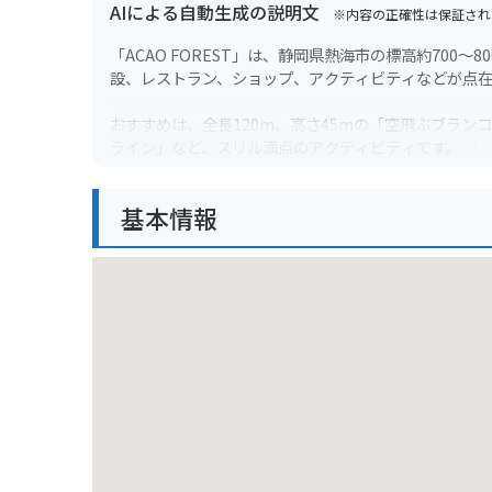
AIによる自動生成の説明文
※内容の正確性は保証され
「ACAO FOREST」は、静岡県熱海市の標高約70
設、レストラン、ショップ、アクティビティなどが点
おすすめは、全長120m、高さ45mの「空飛ぶブラン
ライン」など、スリル満点のアクティビティです。
バイクで行く場合は、伊豆スカイラインの玄岳ICから
基本情報
原の爽やかな風を感じながら、ツーリングを楽しんで