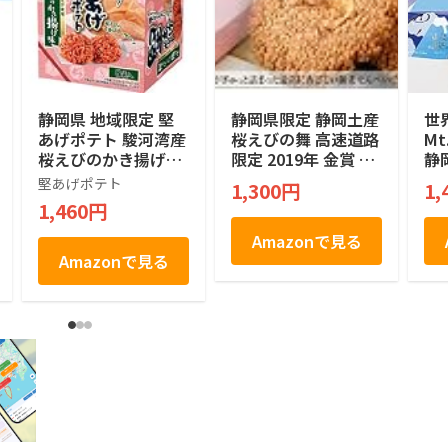
静岡県 地域限定 堅
静岡県限定 静岡土産
世
あげポテト 駿河湾産
桜えびの舞 高速道路
M
桜えびのかき揚げ味
限定 2019年 金賞 M
静
120g (15g×8袋入)
ONDE SELECTION
定
堅あげポテト
1,300円
1,
絶対買い 焼菓子 煎
ッキ
1,460円
餅 せんべい １２個
Co
a
Amazonで見る
ペ
Amazonで見る
子