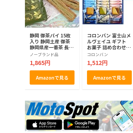
静岡 御茶パイ 15枚
コロンバン 富士山メ
入り 静岡土産 御茶
ルヴェイユ ギフト
静岡県産一番茶 長登
お菓子 詰め合わせ
屋
個包装 土産 お菓子
ノーブランド品
コロンバン
贈答 銘店 ラングド
1,865円
1,512円
シャ 21枚入り
Amazonで見る
Amazonで見る