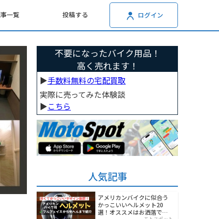
記事一覧
投稿する
ログイン
不要になったバイク用品！
高く売れます！
▶︎
手数料無料の宅配買取
実際に売ってみた体験談
▶︎
こちら
人気記事
アメリカンバイクに似合う
かっこいいヘルメット20
選！オススメはお洒落でワ
モトスポット