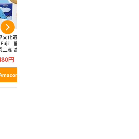
界文化遺産 3776
夏こっこ 6個入（こ
｢駿河湾の
t.Fuji 静岡限定
っこ3種類×各2個入
んべい(12枚
岡土産 高速道路限
り） 静岡土産 蒸し
煎餅 お菓子
 富士山タルトク
ケーキ お菓子 和菓
ク えびせん
こっこ
田丸屋本店
480円
ー Fujisan Tart
子 お土産 個包装 詰
海老 さくら
2,100円
1,180円
okie Chocopen t
め合わせ ギフト プ
岡みやげ 
rt 富士山 チョコ
チギフト ケーキ ク
お土産
Amazonで見る
ンタルト 焼菓
リーム お中元 御中
Amazonで見る
Amazo
 9個
元