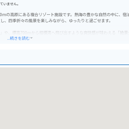
ていません。
0～800mの高原にある複合リゾート施設です。熱海の豊かな自然の中に、宿
在し、四季折々の風景を楽しみながら、ゆったりと過ごせます。
コ」や、標高700mから相模湾へ飛び出すような爽快感が味わえる「絶景
...続きを読む
すぐなので、アクセスも抜群です。駐車場も完備されているので安心です
みてはいかがでしょうか。