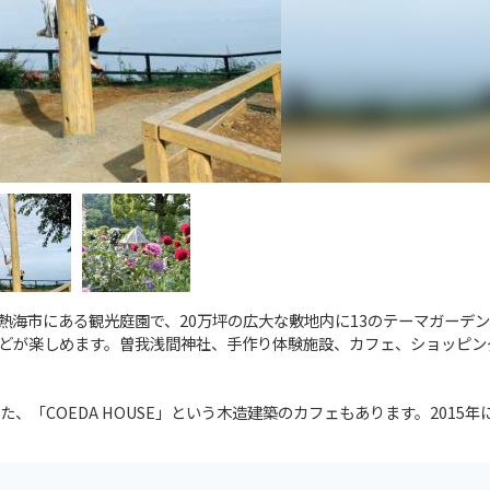
）は熱海市にある観光庭園で、20万坪の広大な敷地内に13のテーマガーデ
どが楽しめます。曽我浅間神社、手作り体験施設、カフェ、ショッピン
、「COEDA HOUSE」という木造建築のカフェもあります。2015年