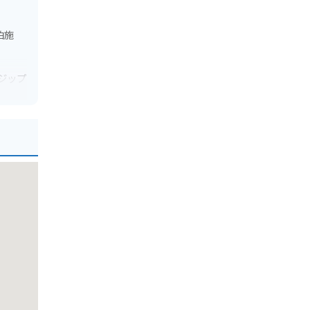
泊施
ジップ
。高