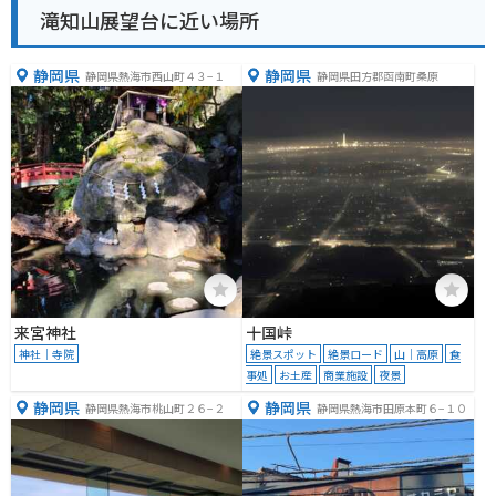
滝知山展望台に近い場所
静岡県
静岡県
静岡県熱海市西山町４３−１
静岡県田方郡函南町桑原
来宮神社
十国峠
神社｜寺院
絶景スポット
絶景ロード
山｜高原
食
事処
お土産
商業施設
夜景
静岡県
静岡県
静岡県熱海市桃山町２６−２
静岡県熱海市田原本町６−１０