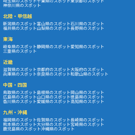
埼玉県のスポット
千葉県のスポット
東京都のスポット
神奈川県のスポット
北陸・甲信越
新潟県のスポット
富山県のスポット
石川県のスポット
福井県のスポット
山梨県のスポット
長野県のスポット
東海
岐阜県のスポット
静岡県のスポット
愛知県のスポット
三重県のスポット
近畿
滋賀県のスポット
京都府のスポット
大阪府のスポット
兵庫県のスポット
奈良県のスポット
和歌山県のスポット
中国・四国
鳥取県のスポット
島根県のスポット
岡山県のスポット
広島県のスポット
山口県のスポット
徳島県のスポット
香川県のスポット
愛媛県のスポット
高知県のスポット
九州・沖縄
福岡県のスポット
佐賀県のスポット
長崎県のスポット
熊本県のスポット
大分県のスポット
宮崎県のスポット
鹿児島県のスポット
沖縄県のスポット