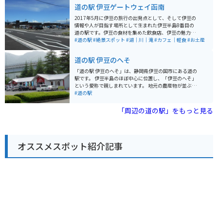
は、ご当地グルメの「箱根山賊うどん」です。太くてコ
道の駅 伊豆ゲートウェイ函南
シのある麺と、地元産の野菜やキノコをたっぷり使った
温かい一品です。 バイクで訪れる際は、駐車場からの眺
2017年5月に伊豆の旅行の出発点として、そして伊豆の
めが最高なので、ぜひ愛車を停めて絶景を楽しんでくだ
情報や人が目指す場所として生まれた伊豆半島8番目の
さい。また、周辺にはワインディングロードが続くた
道の駅です。伊豆の食材を集めた飲食店、伊豆の魅力を
め、ツーリングスポットとしてもおすすめです。 【その
感じさせる物販店、そして情報を発信する案内所、さら
#道の駅
#絶景スポット
#湖｜川｜滝
#カフェ｜軽食
#お土産
他情報】 * 住所: 神奈川県足柄下郡箱根町箱根峠1-4 * 電
に新しい可能性を生み出せる貸出施設など、テレビやメ
話番号: 0460-83-6122 * 営業時間: 9:00～17:00 (季節変
ディア、そして本にも載っていない「伊豆の魅力」がぎ
道の駅 伊豆のへそ
動あり) * 定休日: 年中無休 (施設により異なる場合あり)
っしり詰まった施設が集まっています。
「道の駅 伊豆のへそ」は、静岡県伊豆の国市にある道の
駅です。 伊豆半島のほぼ中心に位置し、「伊豆のへそ」
という愛称で親しまれています。 地元の農産物が並ぶ直
売所や、伊豆の食材を使った料理が楽しめるレストラ
#道の駅
ン、カフェなどがあります。 また、日帰り温泉施設「湯
らっくす」も併設しており、旅の疲れを癒すことができ
「周辺の道の駅」をもっと見る
ます。 バイクで訪れる場合、道の駅には広い駐車場が完
備されているので安心です。 伊豆半島をツーリングする
際の休憩スポットとして最適です。 周辺には、世界遺産
に登録された韮山反射炉や、国の重要文化財に指定され
オススメスポット紹介記事
ている旧韮山代官屋敷など、歴史的な観光スポットも点
在しています。 伊豆半島の中心に位置しているので、観
光の拠点としても便利です。