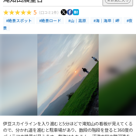
5
（口コミ1件）
#絶景スポット
#絶景ロード
#山｜高原
#海｜海岸｜岬
#夜
景
伊豆スカイラインを入り進むと5分ほどで滝知山の看板が見えてくる
ので、分かれ道を進むと駐車場があり、数段の階段を登ると360度の