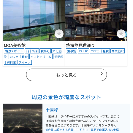
MOA美術館
熱海仲見世通り
絶景スポット
山｜高原
食事処
文化施
食事処
お土産
カフェ｜軽食
商業施設
設
カフェ｜軽食
ソフトクリーム
美術館
｜資料館
スイーツ
もっと見る
周辺の景色が綺麗なスポット
十国峠
十国峠は、ライダーにおすすめのスポットです。周辺に
は箱根や伊豆などの観光地もあり、ツーリングの途中に
立ち寄ることができます。十国峠パノラマケーブルカー
を利用することで、景色を楽しみながら山頂まで行くこ
#絶景スポット
#絶景ロード
#山｜高原
#食事処
#お土産