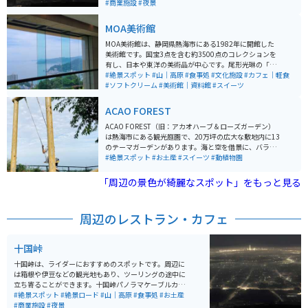
ともできます。山頂からは360度の大パノラマが広が
#商業施設
#夜景
り、晴れた日には富士山を始めとする10の県を一望でき
ます。
MOA美術館
MOA美術館は、静岡県熱海市にある1982年に開館した
美術館です。国宝3点を含む約3500点のコレクションを
有し、日本や東洋の美術品が中心です。尾形光琳の「紅
白梅図屏風」や野々村仁清の茶器などが展示されていま
#絶景スポット
#山｜高原
#食事処
#文化施設
#カフェ｜軽食
す。美術館内には、能楽堂や茶室もあり、伝統文化を堪
#ソフトクリーム
#美術館｜資料館
#スイーツ
能できます。 さらに、美しい庭園や展望台からは、熱海
の海を一望でき、景色も楽しむことができます。館内の
ACAO FOREST
レストランでは地元の食材を使用した料理が楽しめま
す。アクセスも良好で、熱海駅から車で約10分の場所に
ACAO FOREST（旧：アカオハーブ＆ローズガーデン）
あります。
は熱海市にある観光庭園で、20万坪の広大な敷地内に13
のテーマガーデンがあります。海と空を借景に、バラや
ハーブ、四季折々の花々などが楽しめます。曽我浅間神
#絶景スポット
#お土産
#スイーツ
#動植物園
社、手作り体験施設、カフェ、ショッピング施設なども
あり、一日中楽しめます。 特に5月上旬から6月中旬のバ
「周辺の景色が綺麗なスポット」をもっと見る
ラのシーズンは必見です。また、「COEDA HOUSE」と
いう木造建築のカフェもあります。2015年に「優秀庭園
賞」を受賞しています。
周辺のレストラン・カフェ
十国峠
十国峠は、ライダーにおすすめのスポットです。周辺に
は箱根や伊豆などの観光地もあり、ツーリングの途中に
立ち寄ることができます。十国峠パノラマケーブルカー
を利用することで、景色を楽しみながら山頂まで行くこ
#絶景スポット
#絶景ロード
#山｜高原
#食事処
#お土産
ともできます。山頂からは360度の大パノラマが広が
#商業施設
#夜景