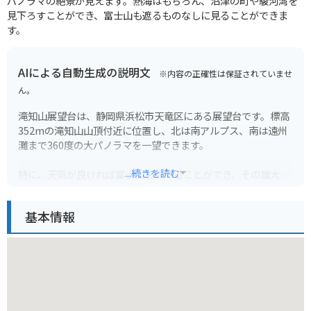
パノラマの絶景が見えます。熱海はもちろん、沼津の町や駿河湾を
見下ろすことができ、富士山も遮るものなしに見ることができま
す。
AIによる自動生成の説明文
※内容の正確性は保証されていませ
ん。
滝知山展望台は、静岡県浜松市天竜区にある展望台です。標高
352mの滝知山山頂付近に位置し、北は南アルプス、南は遠州
灘まで360度の大パノラマを一望できます。
...続きを読む
特に、天気が良ければ富士山を眺めることができ、その雄大な
姿は一見の価値ありです。山頂までは車でもアクセスできます
が、バイクでツーリングがてら訪れるのもおすすめです。道中
基本情報
はワインディングロードが続き、バイク好きにはたまらないル
ートです。展望台には駐車場、トイレ、ベンチなども整備され
ているので、ゆっくりと景色を楽しむことができます。
周辺には、春にはミツバツツジ、秋には紅葉が美しく映えるス
ポットもあるため、四季折々の風景を楽しむことができます。