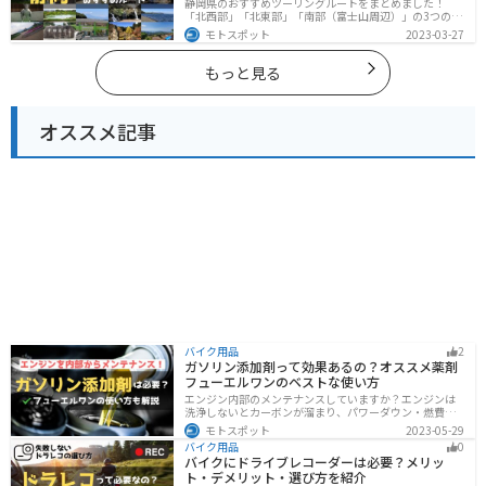
静岡県のおすすめツーリングルートをまとめました！
「北西部」「北東部」「南部（富士山周辺）」の3つのル
ート紹介します。富士山を中心に自然豊かな景色や食事
モトスポット
2023-03-27
を楽しめるスポットが多数あります。バイクで静岡県に
ツーリングに行く際は参考にしてください。
もっと見る
オススメ記事
バイク用品
2
ガソリン添加剤って効果あるの？オススメ薬剤
フューエルワンのベストな使い方
エンジン内部のメンテナンスしていますか？エンジンは
洗浄しないとカーボンが溜まり、パワーダウン・燃費の
悪化、燃焼以上、エンジンの焼き付きなどのトラブルの
モトスポット
2023-05-29
原因になります。定期的にガソリン添加剤を入れてエン
バイク用品
0
ジン内部も綺麗にしましょう。
バイクにドライブレコーダーは必要？メリッ
ト・デメリット・選び方を紹介