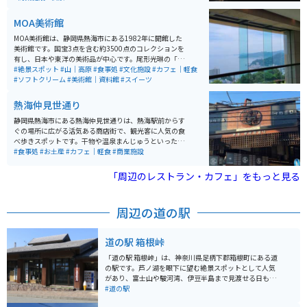
り、晴れた日には富士山を始めとする10の県を一望でき
ます。
MOA美術館
MOA美術館は、静岡県熱海市にある1982年に開館した
美術館です。国宝3点を含む約3500点のコレクションを
有し、日本や東洋の美術品が中心です。尾形光琳の「紅
白梅図屏風」や野々村仁清の茶器などが展示されていま
#絶景スポット
#山｜高原
#食事処
#文化施設
#カフェ｜軽食
す。美術館内には、能楽堂や茶室もあり、伝統文化を堪
#ソフトクリーム
#美術館｜資料館
#スイーツ
能できます。 さらに、美しい庭園や展望台からは、熱海
の海を一望でき、景色も楽しむことができます。館内の
熱海仲見世通り
レストランでは地元の食材を使用した料理が楽しめま
す。アクセスも良好で、熱海駅から車で約10分の場所に
静岡県熱海市にある熱海仲見世通りは、熱海駅前からす
あります。
ぐの場所に広がる活気ある商店街で、観光客に人気の食
べ歩きスポットです。干物や温泉まんじゅうといった定
番土産から、海鮮グルメやスイーツまで幅広い店舗が並
#食事処
#お土産
#カフェ｜軽食
#商業施設
び、短時間でも熱海らしさを満喫できます。アーケード
があるため天候に左右されにくく、気軽に立ち寄れるの
「周辺のレストラン・カフェ」をもっと見る
も魅力です。温泉街らしいレトロな雰囲気も残り、散策
するだけでも楽しめます。 駅近でアクセス抜群ですが、
周辺は人通りが多いためバイクは近隣の駐輪場や駐車場
周辺の道の駅
を利用するのがおすすめ。ツーリングの合間に立ち寄
り、グルメやお土産探しを楽しむのにぴったりのスポッ
トです。
道の駅 箱根峠
「道の駅 箱根峠」は、神奈川県足柄下郡箱根町にある道
の駅です。芦ノ湖を眼下に望む絶景スポットとして人気
があり、富士山や駿河湾、伊豆半島まで見渡せる日もあ
ります。 駅内には、地元の食材を使った食事処や、箱根
#道の駅
のお土産がそろうショップがあります。特におすすめ