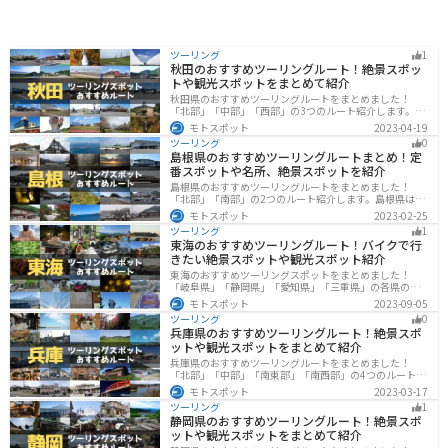
ツーリング
1
秋田のおすすめツーリングルート！絶景スポッ
トや観光スポットをまとめて紹介
秋田県のおすすめツーリングルートをまとめました！
「北部」「中部」「西部」の3つのルート紹介します。自
然豊かな山々や湖、温泉地が点在し、四季折々の景色を
モトスポット
2023-04-19
楽しめるスポットが多数あります。バイクで秋田県にツ
ツーリング
0
ーリングに行く際は参考にしてください。
島根県のおすすめツーリングルートまとめ！定
番スポットや名所、絶景スポットを紹介
島根県のおすすめツーリングルートをまとめました！
「北部」「南部」の2つのルート紹介します。島根県は、
海と山が近く、1日で全然違う景色を堪能することができ
モトスポット
2023-02-25
ます。バイクで島根県にツーリングに行く際は参考にし
ツーリング
1
てください。
東海のおすすめツーリングルート！バイクで行
きたい絶景スポットや観光スポット紹介
東海のおすすめツーリングスポットをまとめました！
「岐阜県」「静岡県」「愛知県」「三重県」の各県の観
光地紹介します。自然豊かな山々や湖、温泉地が点在
モトスポット
2023-09-05
し、四季折々の景色を楽しめるスポットが多数ありま
ツーリング
0
す。バイクで東海にツーリングに行く際は参考にしてく
兵庫県のおすすめツーリングルート！絶景スポ
ださい。
ットや観光スポットをまとめて紹介
兵庫県のおすすめツーリングルートをまとめました！
「北部」「中部」「南東部」「南西部」の4つのルート紹
介します。自然豊かな山を堪能できる北部と中部、街中
モトスポット
2023-03-17
で海辺の南部と違った楽しみ方ができます。バイクで兵
ツーリング
1
庫県にツーリングに行く際は参考にしてください。
静岡県のおすすめツーリングルート！絶景スポ
ットや観光スポットをまとめて紹介