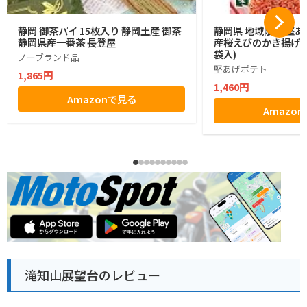
静岡 御茶パイ 15枚入り 静岡土産 御茶
静岡県 地域限定 堅あ
静岡県産一番茶 長登屋
産桜えびのかき揚げ味 1
袋入)
ノーブランド品
堅あげポテト
1,865円
1,460円
Amazonで見る
Amazo
滝知山展望台のレビュー