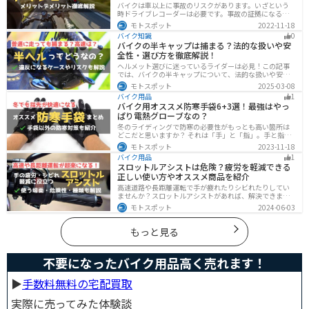
バイクは車以上に事故のリスクがあります。いざという
時ドライブレコーダーは必要です。事故の証拠になるの
はもちろん、ツーリングの記録など多数のメリットがあ
モトスポット
2022-11-18
ります。ドライブレコーダーのメリットデメリット、選
バイク知識
0
び方についてまとめました。付けようか悩んでいる人は
バイクの半キャップは捕まる？法的な扱いや安
参考にしてください。
全性・選び方を徹底解説！
ヘルメット選びに迷っているライダーは必見！この記事
では、バイクの半キャップについて、法的な扱いや安全
性、選び方を詳しく解説しています。実は、法律で認め
モトスポット
2025-03-08
られていても、状況によっては違法となる可能性がある
バイク用品
1
ので注意が必要です。この記事を読めば、ヘルメットを
バイク用オススメ防寒手袋6+3選！最強はやっ
正しく選ぶヒントが得られます。
ぱり電熱グローブなの？
冬のライディングで防寒の必要性がもっとも高い箇所は
どこだと思いますか？ それは「手」と「指」。手と指が
冷えてしまうと、防寒ジャケットをいくら着込んでも寒
モトスポット
2023-11-18
さから逃れることはできません。そんな防寒の要となる
バイク用品
1
オススメ防寒手袋を紹介します。
スロットルアシストは危険？疲労を軽減できる
正しい使い方やオススメ商品を紹介
高速道路や長距離運転で手が疲れたりシビれたりしてい
ませんか？スロットルアシストがあれば、解決できま
す。この記事ではスロットルアシストを安全に使う場
モトスポット
2024-06-03
面、危険性、種類、オススメの商品について解説しま
す。長距離運転をもっと楽にしたいと思っている人は参
考にしてください。
もっと見る
不要になったバイク用品高く売れます！
▶︎
手数料無料の宅配買取
実際に売ってみた体験談