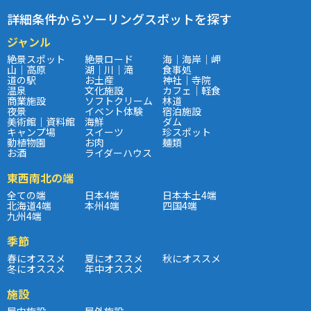
詳細条件からツーリングスポットを探す
ジャンル
絶景スポット
絶景ロード
海｜海岸｜岬
山｜高原
湖｜川｜滝
食事処
道の駅
お土産
神社｜寺院
温泉
文化施設
カフェ｜軽食
商業施設
ソフトクリーム
林道
夜景
イベント体験
宿泊施設
美術館｜資料館
海鮮
ダム
キャンプ場
スイーツ
珍スポット
動植物園
お肉
麺類
お酒
ライダーハウス
東西南北の端
全ての端
日本4端
日本本土4端
北海道4端
本州4端
四国4端
九州4端
季節
春にオススメ
夏にオススメ
秋にオススメ
冬にオススメ
年中オススメ
施設
屋内施設
屋外施設