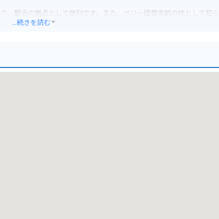
あり、観光の拠点として便利です。また、ペリー提督来航の地として知
...続きを読む
れているので安心です。周辺には、伊豆急行線の下田駅や、幕末の歴史
んあります。道の駅を起点に、伊豆半島の風光明媚な景色を楽しみなが
なわさびなどが人気です。道の駅に隣接する「開国広場」では、定期的
と良いでしょう。