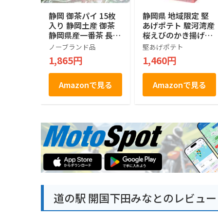
静岡 御茶パイ 15枚
静岡県 地域限定 堅
入り 静岡土産 御茶
あげポテト 駿河湾産
静岡県産一番茶 長登
桜えびのかき揚げ味
屋
120g (15g×8袋入)
ノーブランド品
堅あげポテト
1,865円
1,460円
Amazonで見る
Amazonで見る
道の駅 開国下田みなとのレビュー