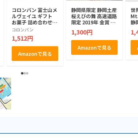
コロンバン 富士山メ
静岡県限定 静岡土産
世
ルヴェイユ ギフト
桜えびの舞 高速道路
M
お菓子 詰め合わせ
限定 2019年 金賞 M
静
個包装 土産 お菓子
ONDE SELECTION
定
コロンバン
1,300円
1,
贈答 銘店 ラングド
絶対買い 焼菓子 煎
ッキ
1,512円
シャ 21枚入り
餅 せんべい １２個
Co
a
Amazonで見る
ペ
Amazonで見る
子