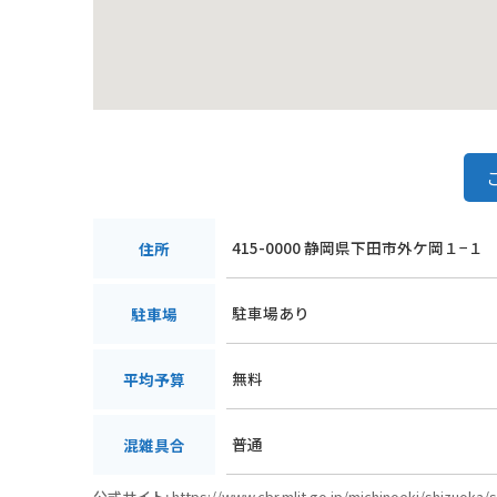
415-0000 静岡県下田市外ケ岡１−１
住所
駐車場あり
駐車場
無料
平均予算
普通
混雑具合
公式サイト:
https://www.cbr.mlit.go.jp/michinoeki/shizuoka/