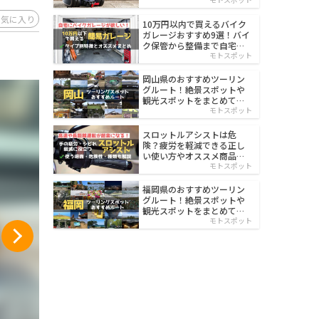
イルド
お気に入り
10万円以内で買えるバイク
ガレージおすすめ9選！バイ
ク保管から整備まで自宅で
楽々
モトスポット
岡山県のおすすめツーリン
グルート！絶景スポットや
観光スポットをまとめて紹
介
モトスポット
スロットルアシストは危
険？疲労を軽減できる正し
い使い方やオススメ商品を
紹介
モトスポット
福岡県のおすすめツーリン
グルート！絶景スポットや
観光スポットをまとめて紹
介
モトスポット