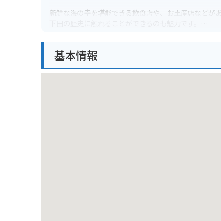
新鮮な海の幸を堪能できる飲食店や、お土産店などが
下田の歴史に触れることができるのも魅力です。
バイクで訪れる場合、道の駅には広い駐車場が完備さ
基本情報
られる了仙寺、ペリーロードなど、見どころがたくさ
リングするのもおすすめです。
お土産には、金目鯛を使った加工品や、地元産の新鮮
ントも開催されているので、事前にチェックしておく