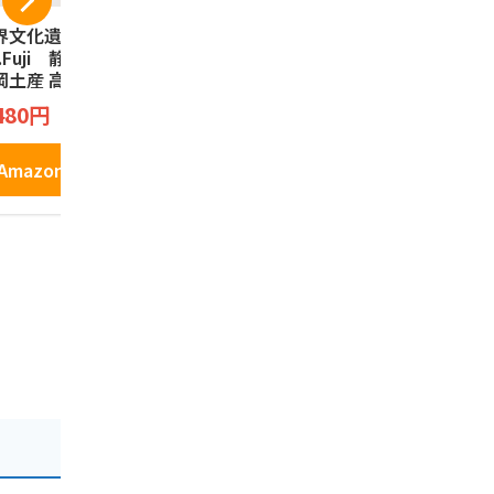
界文化遺産 3776
夏こっこ 6個入（こ
｢駿河湾の
t.Fuji 静岡限定
っこ3種類×各2個入
んべい(12枚
岡土産 高速道路限
り） 静岡土産 蒸し
煎餅 お菓子
 富士山タルトク
ケーキ お菓子 和菓
ク えびせん
こっこ
田丸屋本店
480円
ー Fujisan Tart
子 お土産 個包装 詰
海老 さくら
2,100円
1,180円
okie Chocopen t
め合わせ ギフト プ
岡みやげ 
rt 富士山 チョコ
チギフト ケーキ ク
お土産
Amazonで見る
ンタルト 焼菓
リーム お中元 御中
Amazonで見る
Amazo
 9個
元