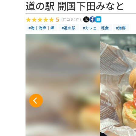
道の駅 開国下田みなと
5
（口コミ1件）
#海｜海岸｜岬
#道の駅
#カフェ｜軽食
#海鮮