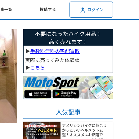
記事一覧
投稿する
ログイン
不要になったバイク用品！
高く売れます！
▶︎
手数料無料の宅配買取
実際に売ってみた体験談
▶︎
こちら
人気記事
アメリカンバイクに似合う
かっこいいヘルメット20
選！オススメはお洒落でワ
モトスポット