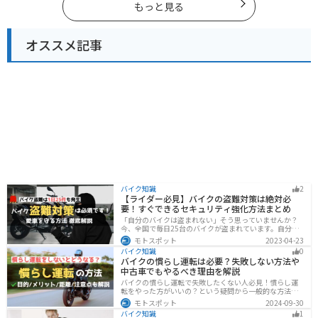
もっと見る
オススメ記事
バイク知識
2
【ライダー必見】バイクの盗難対策は絶対必
要！すぐできるセキュリティ強化方法まとめ
「自分のバイクは盗まれない」そう思っていませんか？
今、全国で毎日25台のバイクが盗まれています。自分の
バイクは大丈夫という保証はどこにもありません。バイ
モトスポット
2023-04-23
クの盗難対策の方法を理解して、自分のバイクは自分で
バイク知識
0
守りましょう。
バイクの慣らし運転は必要？失敗しない方法や
中古車でもやるべき理由を解説
バイクの慣らし運転で失敗したくない人必見！慣らし運
転をやった方がいいの？という疑問から一般的な方法、
メーカ推奨の方法まで具体的に解説します。注意点や中
モトスポット
2024-09-30
古車でもやった方がいいのか慣らし運転後にやるべきこ
バイク知識
1
ともまとめたので、これからバイクを買おうとしている