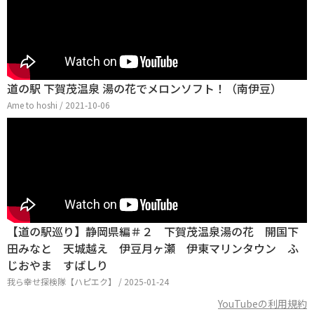
道の駅 下賀茂温泉 湯の花でメロンソフト！（南伊豆）
Ame to hoshi / 2021-10-06
【道の駅巡り】静岡県編＃２ 下賀茂温泉湯の花 開国下
田みなと 天城越え 伊豆月ヶ瀬 伊東マリンタウン ふ
じおやま すばしり
我ら幸せ探検隊【ハピエク】 / 2025-01-24
YouTubeの利用規約