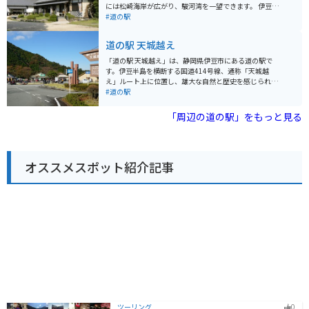
には松崎海岸が広がり、駿河湾を一望できます。 伊豆半
島を代表する観光スポット「堂ヶ島」や「黄金崎」にも
#道の駅
近く、観光の拠点として最適です。また、周辺には温泉
施設も多く、ツーリングで疲れた体を癒すのにも最適で
道の駅 天城越え
す。バイクで訪れる際は、道の駅に併設された無料駐車
場を利用できます。 名物は、地元産の食材をふんだんに
「道の駅 天城越え」は、静岡県伊豆市にある道の駅で
使った海鮮丼や、松崎町特産の「桜葉」を使ったお菓子
す。伊豆半島を横断する国道414号線、通称「天城越
です。お土産にいかがでしょうか。 道の駅には、地元の
え」ルート上に位置し、雄大な自然と歴史を感じられる
特産品を販売するショップや、食事処、観光案内所など
スポットです。 道の駅には、地元産の新鮮な野菜や果物
#道の駅
があります。駿河湾の景色を眺めながら、ゆっくりと休
を販売する農産物直売所、伊豆ならではの海産物やお土
憩することができます。
産が揃う物産館、そして天城の清流で育ったわさびや猪
「周辺の道の駅」をもっと見る
肉を使った料理が味わえる食事処があります。名物の
「猪鍋うどん」は、寒い季節にぴったりで、バイクツー
リングで冷えた体を温めてくれます。 周辺には、石川さ
ゆりさんのヒット曲で知られる「天城トンネル」や、全
オススメスポット紹介記事
長4kmにも及ぶ遊歩道が整備された「浄蓮の滝」など、
観光スポットも充実しています。道の駅には、これらの
観光スポットや周辺の道路情報などを案内してくれる観
光案内所もあり、ツーリングの休憩にも最適です。 バイ
クで訪れる際は、天城越えのワインディングロードは急
カーブやアップダウンが続くので、走行には注意が必要
です。駐車場は広く、バイク専用のスペースも確保され
ています。
ツーリング
0