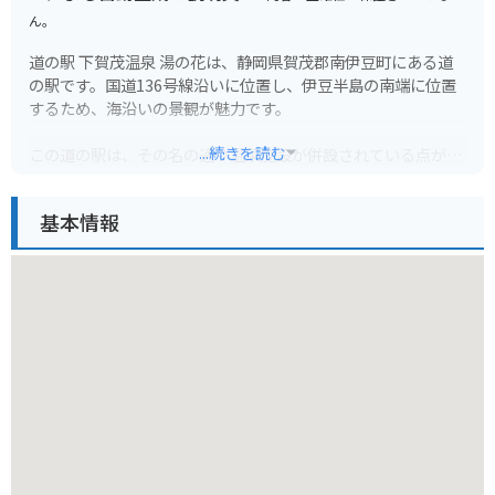
ん。
道の駅 下賀茂温泉 湯の花は、静岡県賀茂郡南伊豆町にある道
の駅です。国道136号線沿いに位置し、伊豆半島の南端に位置
するため、海沿いの景観が魅力です。
...続きを読む
この道の駅は、その名の通り温泉施設が併設されている点が大
きな特徴です。湯の花温泉は、ナトリウム・カルシウム-塩化
物温泉で、神経痛や筋肉痛、関節痛などに効果があるとされて
基本情報
います。旅の疲れを癒やすのに最適なスポットと言えるでしょ
う。
また、地元の特産品を販売するコーナーも充実しています。新
鮮な海の幸や、南伊豆産の柑橘類を使ったジュースやジャムな
どが人気です。バイクで訪れた際には、お土産探しにも最適で
す。
周辺には、弓ヶ浜海水浴場や石廊崎などの景勝地も点在してい
ます。道の駅を拠点に、南伊豆の雄大な自然を満喫するのも良
いでしょう。