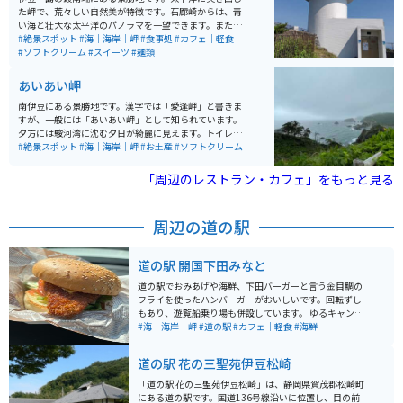
た岬で、荒々しい自然美が特徴です。石廊崎からは、青
い海と壮大な太平洋のパノラマを一望できます。また、
石廊崎灯台もあり、その白い灯台は絵画のような風景を
#絶景スポット
#海｜海岸｜岬
#食事処
#カフェ｜軽食
作り出しています。ハイキングや写真撮影に最適な場所
#ソフトクリーム
#スイーツ
#麺類
で、特に日の出や日の入りの時間は、その美しさがさら
に際立ちます。先端には石廊崎神社もあり、海上安全の
あいあい岬
神様として崇拝されています。 駐車場近くに休憩棟があ
り、食事やスイーツがあります。駐車場から徒歩で片道2
南伊豆にある景勝地です。漢字では「愛逢岬」と書きま
0～30分ほどで先端にある灯台、神社に着きます。神社
すが、一般には「あいあい岬」として知られています。
に続く階段は急な階段になっています。
夕方には駿河湾に沈む夕日が綺麗に見えます。トイレと
お土産屋があります。12種類のソフトクリームがあり、
#絶景スポット
#海｜海岸｜岬
#お土産
#ソフトクリーム
ソフトクリーム好きのライダーにも人気のスポットにな
っています。
「周辺のレストラン・カフェ」をもっと見る
周辺の道の駅
道の駅 開国下田みなと
道の駅でおみあげや海鮮、下田バーガーと言う金目鯛の
フライを使ったハンバーガーがおいしいです。回転ずし
もあり、遊覧船乗り場も併設しています。 ゆるキャン△
でもリンちゃんが寄っていて有名になりました。 駐車場
#海｜海岸｜岬
#道の駅
#カフェ｜軽食
#海鮮
も広く無料です。
道の駅 花の三聖苑伊豆松崎
「道の駅 花の三聖苑伊豆松崎」は、静岡県賀茂郡松崎町
にある道の駅です。国道136号線沿いに位置し、目の前