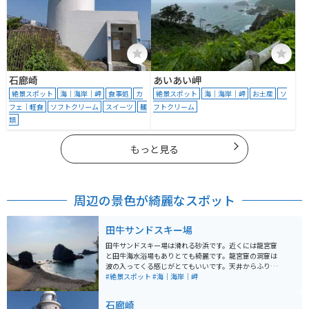
石廊崎
あいあい岬
絶景スポット
海｜海岸｜岬
食事処
カ
絶景スポット
海｜海岸｜岬
お土産
ソ
フェ｜軽食
ソフトクリーム
スイーツ
麺
フトクリーム
類
もっと見る
周辺の景色が綺麗なスポット
田牛サンドスキー場
田牛サンドスキー場は滑れる砂浜です。近くには龍宮窟
と田牛海水浴場もありとても綺麗です。龍宮窟の洞窟は
波の入ってくる感じがとてもいいです。天井からふりそ
そぐ太陽の光がとても神秘的です。田牛海水浴場は海は
#絶景スポット
#海｜海岸｜岬
もちろん砂浜もとても綺麗な場所です。
石廊崎