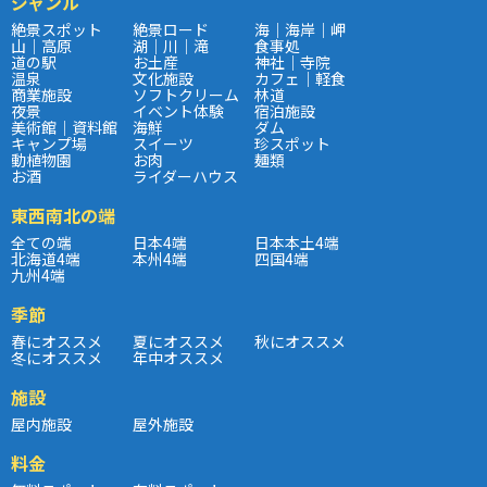
ジャンル
絶景スポット
絶景ロード
海｜海岸｜岬
山｜高原
湖｜川｜滝
食事処
道の駅
お土産
神社｜寺院
温泉
文化施設
カフェ｜軽食
商業施設
ソフトクリーム
林道
夜景
イベント体験
宿泊施設
美術館｜資料館
海鮮
ダム
キャンプ場
スイーツ
珍スポット
動植物園
お肉
麺類
お酒
ライダーハウス
東西南北の端
全ての端
日本4端
日本本土4端
北海道4端
本州4端
四国4端
九州4端
季節
春にオススメ
夏にオススメ
秋にオススメ
冬にオススメ
年中オススメ
施設
屋内施設
屋外施設
料金