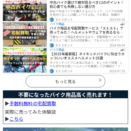
中古バイク選びで絶対見るべき12のポイント！
人は参考にしてください。
初心者でも失敗しない選び方
初めて中古バイクを購入する人にとって、バイクの状態
を見分けることは難しいですよね。でも実は、知識ゼロ
の初心者でも「12のポイント」に注目するだけで、中古
モトスポット
2023-05-20
バイクの良し悪しを簡単に判断することができるんで
バイク用品
4
す！正しいポイントを押させて失敗しないバイク選びが
バイク用品を宅配買取サービス「ストスト」で
できるようになりましょう。
売ってみた！ヘルメットやウェアを売るならオ
ススメ
不要なバイク用品を処分するなら、宅配買取サービスが
オススメ！捨てるのは勿体無い、でもメルカリやヤフオ
クに出すのは面倒だし手数料がかかる...STST（ストス
モトスポット
2024-09-04
ト）なら手数料や送料など完全無料で、自宅から送るだ
バイク用品
0
けでOKなので超簡単に売れます！ストストを実際に使っ
【2025年最新版】ネイキッドバイクに似合うカ
てみたので、流れや買取金額などを紹介します。
ッコいいオススメヘルメット25選
ネイキッドバイクに本当に似合う、おしゃれで快適、し
かも安全性の高いヘルメットを厳選して25個紹介！フル
フェイス・ジェット・システムなどタイプ別に特徴や選
モトスポット
2025-07-25
び方も徹底解説。街乗りやツーリング、初心者からベテ
ランまで満足できるモデルを集めました。
もっと見る
不要になったバイク用品高く売れます！
▶︎
手数料無料の宅配買取
実際に売ってみた体験談
▶︎
こちら