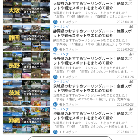
大阪府のおすすめツーリングルート！絶景スポ
ットや観光スポットをまとめて紹介
大阪府のおすすめツーリングルートをまとめました！
「北部」「中部（市街地）」「南東部」の3つのルート紹
介します。歴史と近代が融合した魅力的なエリアで様々
モトスポット
2023-04-01
な楽しみ方ができます。バイクで大阪府にツーリングに
ツーリング
1
行く際は参考にしてください。
静岡県のおすすめツーリングルート！絶景スポ
ットや観光スポットをまとめて紹介
静岡県のおすすめツーリングルートをまとめました！
「北西部」「北東部」「南部（富士山周辺）」の3つのル
ート紹介します。富士山を中心に自然豊かな景色や食事
モトスポット
2023-03-27
を楽しめるスポットが多数あります。バイクで静岡県に
ツーリング
0
ツーリングに行く際は参考にしてください。
長野県のおすすめツーリングルート！絶景スポ
ットや観光スポットをまとめて紹介
長野県のおすすめツーリングルートをまとめました！
「北部」「中部」「南部」の3つのルート紹介します。諏
訪湖やビーナスラインのような全国でも有名なツーリン
モトスポット
2023-03-26
グスポットが多数あります。バイクで長野県にツーリン
ツーリング
1
グに行く際は参考にしてください。
茨城県のおすすめツーリングルート！定番スポ
ットや絶景スポットをまとめて紹介
茨城県のおすすめツーリングルートをまとめました！
「北部」「南部」の2つのルート紹介します。海鮮が堪能
できる港や梅の景勝地、自然豊かな山々があるのでツー
モトスポット
2023-02-28
リングにもってこいです。バイクで茨城県にツーリング
ツーリング
1
に行く際は参考にしてください。
沖縄県のおすすめツーリングルート！絶景スポ
ットや観光スポットをまとめて紹介
沖縄県のおすすめツーリングルートをまとめました！
「南部」「中部」「北部」の3つのルート紹介します。美
しいビーチや歴史と文化に溢れたスポットが多数あり、
モトスポット
2023-04-10
様々な楽しみ方ができます。バイクで沖縄県にツーリン
グに行く際は参考にしてください。