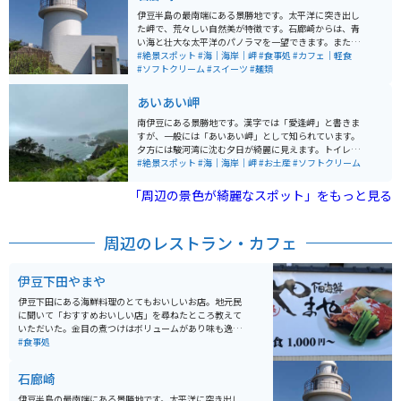
伊豆半島の最南端にある景勝地です。太平洋に突き出し
た岬で、荒々しい自然美が特徴です。石廊崎からは、青
い海と壮大な太平洋のパノラマを一望できます。また、
石廊崎灯台もあり、その白い灯台は絵画のような風景を
#絶景スポット
#海｜海岸｜岬
#食事処
#カフェ｜軽食
作り出しています。ハイキングや写真撮影に最適な場所
#ソフトクリーム
#スイーツ
#麺類
で、特に日の出や日の入りの時間は、その美しさがさら
に際立ちます。先端には石廊崎神社もあり、海上安全の
あいあい岬
神様として崇拝されています。 駐車場近くに休憩棟があ
り、食事やスイーツがあります。駐車場から徒歩で片道2
南伊豆にある景勝地です。漢字では「愛逢岬」と書きま
0～30分ほどで先端にある灯台、神社に着きます。神社
すが、一般には「あいあい岬」として知られています。
に続く階段は急な階段になっています。
夕方には駿河湾に沈む夕日が綺麗に見えます。トイレと
お土産屋があります。12種類のソフトクリームがあり、
#絶景スポット
#海｜海岸｜岬
#お土産
#ソフトクリーム
ソフトクリーム好きのライダーにも人気のスポットにな
っています。
「周辺の景色が綺麗なスポット」をもっと見る
周辺のレストラン・カフェ
伊豆下田やまや
伊豆下田にある海鮮料理のとてもおいしいお店。地元民
に聞いて「おすすめおいしい店」を尋ねたところ教えて
いただいた。金目の煮つけはボリュームがあり味も逸
品！ほかにも海鮮丼や各種フライ等どれも新鮮でおいし
#食事処
い！一度行くとリピート必須の穴場！
石廊崎
伊豆半島の最南端にある景勝地です。太平洋に突き出し