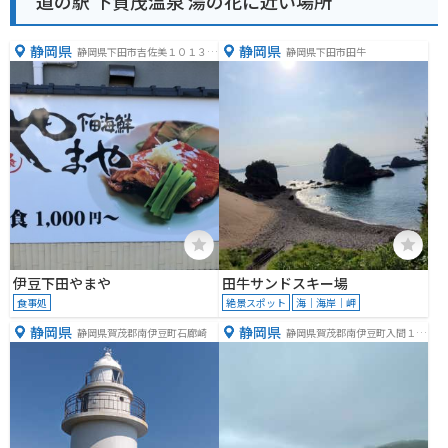
道の駅 下賀茂温泉 湯の花に近い場所
静岡県
静岡県
静岡県下田市吉佐美１０１３
静岡県下田市田牛
−２
伊豆下田やまや
田牛サンドスキー場
食事処
絶景スポット
海｜海岸｜岬
静岡県
静岡県
静岡県賀茂郡南伊豆町石廊崎
静岡県賀茂郡南伊豆町入間１８
３９−１