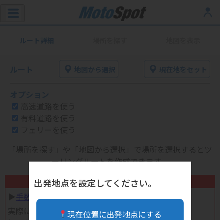
ルート詳細
場所を探す
地図を表示
ルート
地図から選択
現在地をセット
オプション
高速道路を使う
有料道路を使う
フェリーを使う
「場所を探す」や「地図から選択」で場所を選択するとツ
ーリングルートを作成できます。
不要になったバイク用品高く売れます！
出発地点を設定してください。
▶︎
手数料完全無料の自宅で売れる宅配買取
実際に売ってみた体験談
現在位置に出発地点にする