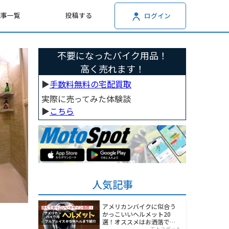
記事一覧
投稿する
ログイン
不要になったバイク用品！
高く売れます！
▶︎
手数料無料の宅配買取
実際に売ってみた体験談
▶︎
こちら
人気記事
アメリカンバイクに似合う
かっこいいヘルメット20
選！オススメはお洒落でワ
モトスポット