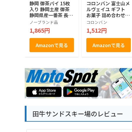
静岡 御茶パイ 15枚
コロンバン 富士山メ
入り 静岡土産 御茶
ルヴェイユ ギフト
静岡県産一番茶 長登
お菓子 詰め合わせ
屋
個包装 土産 お菓子
ノーブランド品
コロンバン
贈答 銘店 ラングド
1,865円
1,512円
シャ 21枚入り
Amazonで見る
Amazonで見る
田牛サンドスキー場のレビュー