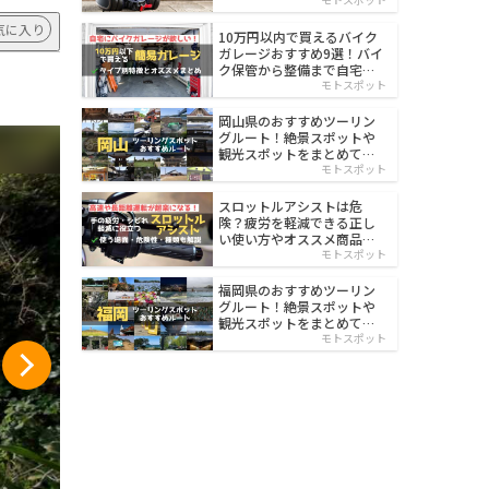
イルド
気に入り
10万円以内で買えるバイク
ガレージおすすめ9選！バイ
ク保管から整備まで自宅で
楽々
モトスポット
岡山県のおすすめツーリン
グルート！絶景スポットや
観光スポットをまとめて紹
介
モトスポット
スロットルアシストは危
険？疲労を軽減できる正し
い使い方やオススメ商品を
紹介
モトスポット
福岡県のおすすめツーリン
グルート！絶景スポットや
観光スポットをまとめて紹
介
モトスポット