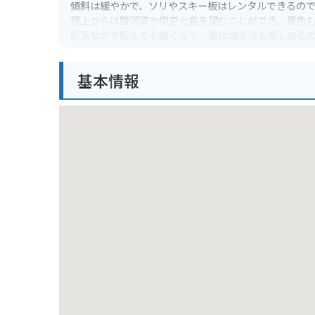
傾斜は緩やかで、ソリやスキー板はレンタルできるの
頂上からは駿河湾や伊豆七島を望むことができ、景色
砂浜なので転んでも痛くなく、夏は海水浴も楽しめる
バイクで行く場合は、近くに無料の駐車場があるので
基本情報
ただし、砂浜はバイクの乗り入れが禁止されているの
周辺には飲食店や宿泊施設もあるので、観光の拠点と