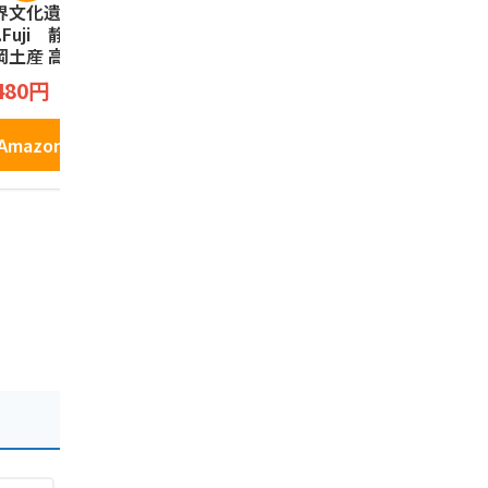
界文化遺産 3776
夏こっこ 6個入（こ
｢駿河湾の
t.Fuji 静岡限定
っこ3種類×各2個入
んべい(12枚
岡土産 高速道路限
り） 静岡土産 蒸し
煎餅 お菓子
 富士山タルトク
ケーキ お菓子 和菓
ク えびせん
こっこ
田丸屋本店
480円
ー Fujisan Tart
子 お土産 個包装 詰
海老 さくら
2,100円
1,180円
okie Chocopen t
め合わせ ギフト プ
岡みやげ 
rt 富士山 チョコ
チギフト ケーキ ク
お土産
Amazonで見る
ンタルト 焼菓
リーム お中元 御中
Amazonで見る
Amazo
 9個
元