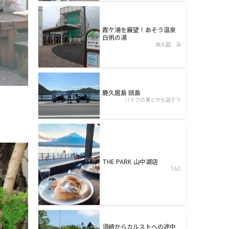
霞ケ浦を展望！あそう温泉
白帆の湯
美久田 渓
鹿久居島 頭島
バイクの事とかも話そう
THE PARK 山中湖店
TAO
須崎からカルストへの途中