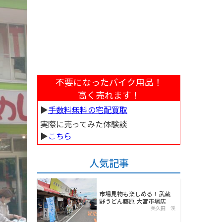
不要になったバイク用品！
高く売れます！
▶︎
手数料無料の宅配買取
実際に売ってみた体験談
▶︎
こちら
人気記事
市場見物も楽しめる！武蔵
野うどん藤原 大宮市場店
美久田 渓