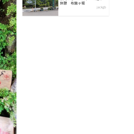
休憩 布施ヶ坂
jackgb