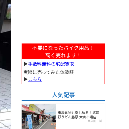
不要になったバイク用品！
高く売れます！
▶︎
手数料無料の宅配買取
実際に売ってみた体験談
▶︎
こちら
人気記事
市場見物も楽しめる！武蔵
野うどん藤原 大宮市場店
美久田 渓