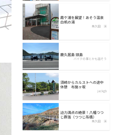
霞ケ浦を展望！あそう温泉
白帆の湯
美久田 渓
鹿久居島 頭島
バイクの事とかも話そう
須崎からカルストへの途中
休憩 布施ヶ坂
jackgb
迫力満点の絶景！八幡つつ
じ群落（つつじ吊橋）
美久田 渓