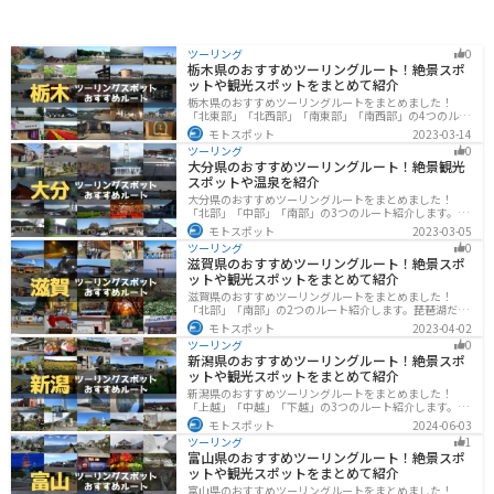
酒のおつまみにもぴったりです。また、豊岡市はコウノ
トリの野生復帰に取り組んでいる地域であることから、
コウノトリをモチーフにしたグッズやお土産も人気で
ツーリング
0
す。 バイクで道の駅 よかわを訪れる際は、山陰海岸ジオ
栃木県のおすすめツーリングルート！絶景スポ
パークの美しい景色を楽しみながらツーリングすること
ットや観光スポットをまとめて紹介
ができます。但馬地方は自然豊かな地域なので、都会の
栃木県のおすすめツーリングルートをまとめました！
喧騒を離れて、自然の中でゆったりとした時間を過ごす
「北東部」「北西部」「南東部」「南西部」の4つのルー
ことができます。
ト紹介します。日本を代表する神社や広大な山や滝、湖
モトスポット
2023-03-14
などを歴史や自然を満喫するツーリングができます。バ
ツーリング
0
イクで栃木県にツーリングに行く際は参考にしてくださ
大分県のおすすめツーリングルート！絶景観光
い。
スポットや温泉を紹介
大分県のおすすめツーリングルートをまとめました！
「北部」「中部」「南部」の3つのルート紹介します。阿
蘇の雄大な自然を満喫できるスポットや温泉を満喫する
モトスポット
2023-03-05
ツーリングができます。バイクで大分県にツーリングに
ツーリング
0
行く際は参考にしてください。
滋賀県のおすすめツーリングルート！絶景スポ
ットや観光スポットをまとめて紹介
滋賀県のおすすめツーリングルートをまとめました！
「北部」「南部」の2つのルート紹介します。琵琶湖だけ
でなく、比叡山ドライブウェイなどの山を楽しめるスポ
モトスポット
2023-04-02
ットも多数あります。バイクで滋賀県にツーリングに行
ツーリング
0
く際は参考にしてください。
新潟県のおすすめツーリングルート！絶景スポ
ットや観光スポットをまとめて紹介
新潟県のおすすめツーリングルートをまとめました！
「上越」「中越」「下越」の3つのルート紹介します。自
然豊かな山と海、グルメも充実しており、自然を満喫す
モトスポット
2024-06-03
るツーリングができます。バイクで新潟県にツーリング
ツーリング
1
に行く際は参考にしてください。
富山県のおすすめツーリングルート！絶景スポ
ットや観光スポットをまとめて紹介
富山県のおすすめツーリングルートをまとめました！