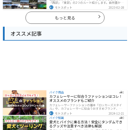
「西部」「東部」の2つのルート紹介します。自然豊かな
山と海、温泉が充実しており、美術館などもあるので、
モトスポット
2023-02-28
自然を満喫するツーリングができます。バイクで富山県
にツーリングに行く際は参考にしてください。
もっと見る
オススメ記事
バイク用品
1
カフェレーサーに似合うファッションはコレ！
オススメのブランドもご紹介
カフェレーサーファッションの基本「ロッカーズスタイ
ル」や、カフェレーサーに似合うおすすめブランド、定
番アイテムを詳しく紹介。個性を引き立てるコーデのコ
モトスポット
2024-12-21
ツや季節に合ったアイテム選び、愛車とのマッチング方
バイク知識
0
法も解説します。
愛犬とバイクに乗る方法！安全にタンデムでき
るグッズや注意すべき法律も解説