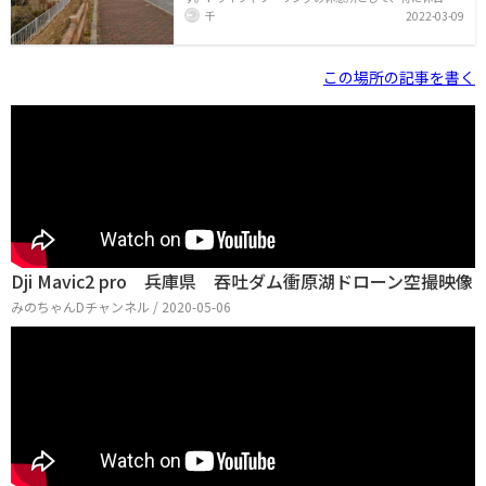
たくさんの人で賑わっています。駐車場はとても広く無
千
2022-03-09
料です。[caption id="attachment_611" align="alignno
ne" width="400"] この日も、バイクが十数台来ていまし
た。[/caption]特別何かがあるわけでもないと思うのです
が、人が集まってきます。この写真を撮ったのは日曜日
この場所の記事を書く
で、少し肌寒い日でしたが、バイクが十数台、車も数台
とまっていました。男性が多かったですね。皆さん楽し
く雑談されているようで、ほっこりしました。景色は良
いです。山に囲まれた自
Dji Mavic2 pro 兵庫県 吞吐ダム衝原湖ドローン空撮映像
みのちゃんDチャンネル / 2020-05-06