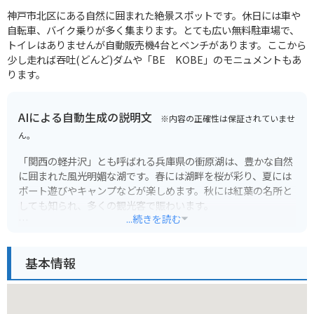
神戸市北区にある自然に囲まれた絶景スポットです。休日には車や
自転車、バイク乗りが多く集まります。とても広い無料駐車場で、
トイレはありませんが自動販売機4台とベンチがあります。ここから
少し走れば吞吐(どんど)ダムや「BE KOBE」のモニュメントもあ
ります。
AIによる自動生成の説明文
※内容の正確性は保証されていませ
ん。
「関西の軽井沢」とも呼ばれる兵庫県の衝原湖は、豊かな自然
に囲まれた風光明媚な湖です。春には湖畔を桜が彩り、夏には
ボート遊びやキャンプなどが楽しめます。秋には紅葉の名所と
しても知られ、多くの観光客で賑わいます。
...続きを読む
湖畔にはレストランやカフェもあり、食事や休憩もできます。
また、周辺には温泉施設もあるので、日帰り旅行にもおすすめ
基本情報
です。
バイクで訪れる場合は、湖畔を一周できる道路からの景色が最
高です。ワインディングロードも楽しめるので、ツーリングに