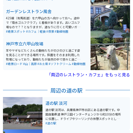
家そのままの暖かくて懐かしい雰囲気がいっぱいです。
ガーデンレストラン風舎
425線（有馬街道）を六甲山の方へ向かって北へ。途中
で「菊水ゴルフクラブ」と看板があります。古いゴルフ
場なので？？となりますが、道なりに行くと可愛いガー
デンレストランが見えてきます。高台にあるので景色が
#絶景スポット
#カフェ｜軽食
#夜景
#動植物園
とてもいいです！馬もいます！
神戸市立六甲山牧場
羊やヤギなどたくさんの動物たちがのびのびと過ごす姿
を見ることができる場所です。斜面をそのまま利用した
牧場になっており、動物たちが自然の中で悠々と過ごす
姿が見ることができます。 餌やりスポットや写真映えす
#絶景ロード
#山｜高原
#お土産
#ソフトクリーム
#動植物園
る所もあり子供から大人、各世代で楽しめます。軽食出
来る所もあり、特にソフトクリームが絶品です。 目的地
「周辺のレストラン・カフェ」をもっと見る
まではかなり山道で、バイクでのツーリングをする人が
多くいます。途中電波が繋がりにくいところがあるので
注意してください。
周辺の道の駅
道の駅 淡河
道の駅 淡河は、兵庫県神戸市北区にある道の駅です。中
国自動車道 神戸三田インターチェンジから約10分の場所
に位置し、ドライブやツーリングの休憩スポットとして
人気があります。 地元産の新鮮な野菜や果物が並ぶ農産
#道の駅
物直売所は、道の駅 淡河の魅力の一つです。採れたての
野菜や果物はもちろんのこと、地元産の素材を使った加