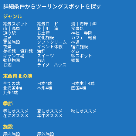
詳細条件からツーリングスポットを探す
ジャンル
絶景スポット
絶景ロード
海｜海岸｜岬
山｜高原
湖｜川｜滝
食事処
道の駅
お土産
神社｜寺院
温泉
文化施設
カフェ｜軽食
商業施設
ソフトクリーム
林道
夜景
イベント体験
宿泊施設
美術館｜資料館
海鮮
ダム
キャンプ場
スイーツ
珍スポット
動植物園
お肉
麺類
お酒
ライダーハウス
東西南北の端
全ての端
日本4端
日本本土4端
北海道4端
本州4端
四国4端
九州4端
季節
春にオススメ
夏にオススメ
秋にオススメ
冬にオススメ
年中オススメ
施設
屋内施設
屋外施設