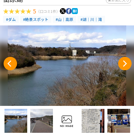
5
（口コミ1件）
#ダム
#絶景スポット
#山｜高原
#湖｜川｜滝