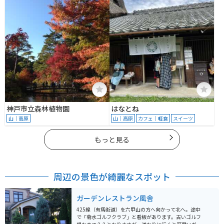
神戸市立森林植物園
はなとね
山｜高原
山｜高原
カフェ｜軽食
スイーツ
もっと見る
周辺の景色が綺麗なスポット
ガーデンレストラン風舎
425線（有馬街道）を六甲山の方へ向かって北へ。途中
で「菊水ゴルフクラブ」と看板があります。古いゴルフ