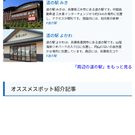
道の駅 みき
工品なども販売されています。 また、レストランでは、
地元産の食材をふんだんに使った料理を楽しむことがで
道の駅 みきは、兵庫県三木市にある道の駅です。中国自
きます。淡河産のそば粉を使った手打ちそばや、地元産
動車道 三木東インターチェンジから約1kmの場所に位置
の野菜を使った天ぷらなど、ここでしか味わえない味が
し、アクセスが便利です。 施設内には、地元産の新鮮な
人気です。 バイクで訪れる際は、広々とした駐車場があ
野菜や果物を販売する農産物直売所や、地元産の食材を
#道の駅
るので安心して駐車できます。道の駅周辺には、自然豊
使った料理を提供するレストランがあります。また、三
かな観光スポットも多いので、ツーリングの拠点として
木の伝統工芸品である「みきかじや村」の包丁や、播州
道の駅 よかわ
もおすすめです。 道の駅 淡河は、地元の魅力が詰まった
そろばんなども販売されています。バイクに乗っている
道の駅です。新鮮な農産物や地元グルメを楽しみなが
方は、駐車場も広く、休憩場所としてもおすすめです。
道の駅 よかわは、兵庫県豊岡市にある道の駅です。山陰
ら、ゆっくりと休憩してみてはいかがでしょうか。
周辺には、金剛山や三木城跡などの観光スポットがあり
海岸ジオパークの入り口に位置し、円山川沿いの自然豊
ます。金剛山は、ハイキングコースが整備されており、
かな場所に位置しています。周辺には、兵庫県立コウノ
山頂からは明石海峡や淡路島を一望できます。三木城跡
トリの郷公園や、城崎温泉などの観光スポットがありま
#道の駅
は、戦国時代に栄えた城の跡地で、現在は公園として整
す。 道の駅 よかわには、地元産の野菜や特産品を販売す
備されています。
る直売所や、レストラン、そして情報コーナーがありま
「周辺の道の駅」をもっと見る
す。レストランでは但馬牛を使った料理や、地元で採れ
た新鮮な魚介類を使った料理が楽しめます。また、情報
コーナーでは、周辺の観光情報を入手することができま
す。バイクで訪れる方は、道の駅の駐車場にバイク専用
オススメスポット紹介記事
の駐車スペースがあるので、安心して駐車できます。 道
の駅 よかわからコウノトリの郷公園までは約5km、城崎
温泉までは約20kmです。どちらも車で約10分〜20分程
度の距離にあります。コウノトリの郷公園では、国の特
別天然記念物であるコウノトリの保護・増殖、野生復帰
の取組について学ぶことができます。また、城崎温泉
は、7つの外湯めぐりが楽しめる有名な温泉街です。柳並
木が美しい街並みを浴衣姿で散策することができます。
道の駅 よかわ周辺で人気のお土産は、但馬牛を使った加
工品や、地元産の日本酒、そしてコウノトリグッズで
す。但馬牛の肉を使った佃煮や、ジャーキーなどは、お