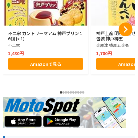
不二家 カントリーマアム 神戸プリン 1
神戸土産 明石たこせん
6個 (x 1)
包装 神戸樽五
不二家
兵庫津 樽屋五兵衛
1,430円
1,700円
Amazonで見る
Amazo