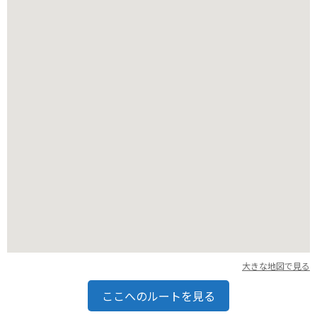
も最適です。ただし、道幅が狭くカーブも多いので、安全運転
に心がけましょう。
大きな地図で見る
ここへのルートを見る