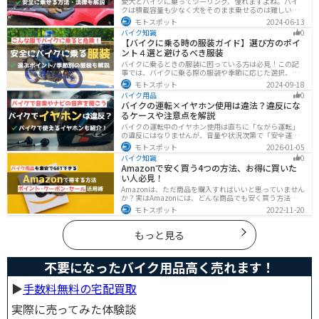
愛犬とバイクに乗ってツーリング、憧れますよね。バイ
クは積載容量も少なく犬をそのまま乗せるのは難しいで
すが、専用アイテムを使えば実現できます。この記事で
モトスポット
2024-06-13
は、安全に楽しむために必要な知識やグッズをまとめま
バイク知識
0
した。しっかりと準備して愛犬とバイクライフを満喫し
【バイクに乗る時の服装ガイド】選び方のポイ
ましょう！
ント４選と避けるべき服装
バイクに乗るときの服装に困っている方は必見！この記
事では、バイクに乗る際の服装や季節に応じた選択、避
けるべき服装について解説しています。実は、安全性だ
モトスポット
2024-09-18
けでなく、快適性も重要視することが大切です。この記
バイク用品
0
事を読めば、最適なバイクウェアを選ぶヒントが得られ
バイクの運転×イヤホン使用は違法？違反にな
ます。
るケースや注意点を解説
バイクの運転中のイヤホン使用は直ちに「ながら運転」
の違反にはなりませんが、音量や状況次第で「安全運転
義務違反」や各都道府県の「道路交通法施行細則」に抵
モトスポット
2026-01-05
触する恐れがあります。周囲の音が聞こえる適切な音量
バイク知識
0
を保ち、スマホ操作は厳禁。耳を塞がない骨伝導イヤホ
Amazonで安く買う4つの方法、お得に買いた
ンや、ヘルメット用スピーカーの活用も安全な音楽体験
い人必見！
には有効な選択肢です。
Amazonは、ただ商品を購入すればいいと思っていません
か？実はAmazonには、どんな商品でも安く買う方法が存
在します。この記事では、Amazonでお得に買う方法を4
モトスポット
2022-11-20
つ紹介します！Amazonギフト券をやAmazonポイント、
Amazonプライム、タイムセールを活用して安くお得に買
いましょう。
もっと見る
不要になったバイク用品高く売れます！
▶︎
手数料無料の宅配買取
実際に売ってみた体験談