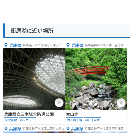
衝原湖に近い場所
兵庫県
兵庫県
兵庫県三木市志染町三津田１７
兵庫県神戸市西区伊川谷町前開
０８
２２４
兵庫県立三木総合防災公園
太山寺
文化施設
珍スポット
湖｜川｜滝
神社｜寺院
兵庫県
兵庫県
兵庫県神戸市北区山田町上谷上
兵庫県神戸市北区淡河町神田１
４３−２