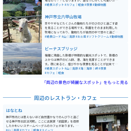
場なので？？となりますが、道なりに行くと可愛いガー
デンレストランが見えてきます。高台にあるので景色が
#絶景スポット
#カフェ｜軽食
#夜景
#動植物園
とてもいいです！馬もいます！
神戸市立六甲山牧場
羊やヤギなどたくさんの動物たちがのびのびと過ごす姿
を見ることができる場所です。斜面をそのまま利用した
牧場になっており、動物たちが自然の中で悠々と過ごす
姿が見ることができます。 餌やりスポットや写真映えす
#絶景ロード
#山｜高原
#お土産
#ソフトクリーム
#動植物園
る所もあり子供から大人、各世代で楽しめます。軽食出
来る所もあり、特にソフトクリームが絶品です。 目的地
ビーナスブリッジ
まではかなり山道で、バイクでのツーリングをする人が
多くいます。途中電波が繋がりにくいところがあるので
複雑に湾曲した鉄橋が特徴的な観光スポットで、鉄橋の
注意してください。
上からは神戸のビル群、港、海を見渡すことができま
す。夜に来ると、煌びやかな夜景を見ることが出来て、
デートスポットとしても有名な場所です。近くにレスト
#絶景スポット
#山｜高原
#海｜海岸｜岬
#夜景
ランもあったので、景色を眺めがら食事をとるのもよさ
#カフェ｜軽食
そうです。
「周辺の景色が綺麗なスポット」をもっと見る
周辺のレストラン・カフェ
はなとね
神戸市内とは思えないほど自然豊かなでのんびりと過ご
せる神戸市北区淡河町。ここに古民家「前田家」を改修
したかわいいスチームベーグルのカフェがあります。山
田錦を作っている米農家が周囲にあり、このお家も古民
#山｜高原
#カフェ｜軽食
#スイーツ