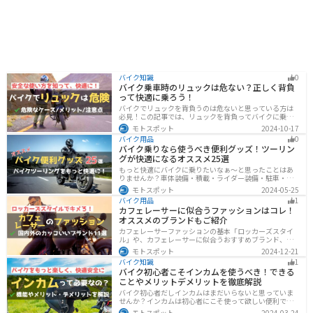
バイク知識
0
バイク乗車時のリュックは危ない？正しく背負
って快適に乗ろう！
バイクでリュックを背負うのは危ないと思っている方は
必見！この記事では、リュックを背負ってバイクに乗る
リスクと、安全な方法を紹介しています。実は、荷物の
モトスポット
2024-10-17
量や配置を工夫することで、安全にリュックを使用する
バイク用品
0
ことが可能です。この記事を読めば、バイク乗車時にリ
バイク乗りなら使うべき便利グッズ！ツーリン
ュックを安全に使う方法がわかります。
グが快適になるオススメ25選
もっと快適にバイクに乗りたいなぁ〜と思ったことはあ
りませんか？車体装備・積載・ライダー装備・駐車・メ
ンテ・トラブル対応の6ジャンルで、バイクをもっと快適
モトスポット
2024-05-25
にするオススメ便利グッズを紹介します！
バイク用品
1
カフェレーサーに似合うファッションはコレ！
オススメのブランドもご紹介
カフェレーサーファッションの基本「ロッカーズスタイ
ル」や、カフェレーサーに似合うおすすめブランド、定
番アイテムを詳しく紹介。個性を引き立てるコーデのコ
モトスポット
2024-12-21
ツや季節に合ったアイテム選び、愛車とのマッチング方
バイク知識
1
法も解説します。
バイク初心者こそインカムを使うべき！できる
ことやメリットデメリットを徹底解説
バイク初心者だしインカムはまだいらないと思っていま
せんか？インカムは初心者にこそ使って欲しい便利で安
全に運転するための機器です。インカムでできることや
モトスポット
2024-03-24