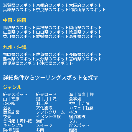
滋賀県のスポット
京都府のスポット
大阪府のスポット
兵庫県のスポット
奈良県のスポット
和歌山県のスポット
中国・四国
鳥取県のスポット
島根県のスポット
岡山県のスポット
広島県のスポット
山口県のスポット
徳島県のスポット
香川県のスポット
愛媛県のスポット
高知県のスポット
九州・沖縄
福岡県のスポット
佐賀県のスポット
長崎県のスポット
熊本県のスポット
大分県のスポット
宮崎県のスポット
鹿児島県のスポット
沖縄県のスポット
詳細条件からツーリングスポットを探す
ジャンル
絶景スポット
絶景ロード
海｜海岸｜岬
山｜高原
湖｜川｜滝
食事処
道の駅
お土産
神社｜寺院
温泉
文化施設
カフェ｜軽食
商業施設
ソフトクリーム
林道
夜景
イベント体験
宿泊施設
美術館｜資料館
海鮮
ダム
キャンプ場
スイーツ
珍スポット
動植物園
お肉
麺類