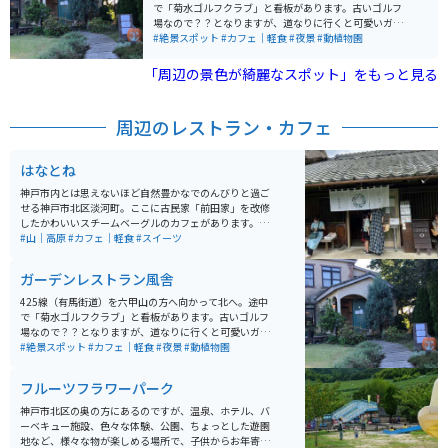
で「菊水ゴルフクラブ」と看板があります。古いゴルフ
場なので？？となりますが、道なりに行くと可愛いガー
デンレストランが見えてきます。高台にあるので景色が
#絶景スポット
#カフェ｜軽食
#夜景
#動植物園
とてもいいです！馬もいます！
「周辺の景色が綺麗なスポット」をもっと見る
周辺のレストラン・カフェ
はなとね
神戸市内とは思えないほど自然豊かなでのんびりと過ご
せる神戸市北区淡河町。ここに古民家「前田家」を改修
したかわいいスチームベーグルのカフェがあります。山
田錦を作っている米農家が周囲にあり、このお家も古民
#山｜高原
#カフェ｜軽食
#スイーツ
家そのままの暖かくて懐かしい雰囲気がいっぱいです。
ガーデンレストラン風舎
425線（有馬街道）を六甲山の方へ向かって北へ。途中
で「菊水ゴルフクラブ」と看板があります。古いゴルフ
場なので？？となりますが、道なりに行くと可愛いガー
デンレストランが見えてきます。高台にあるので景色が
#絶景スポット
#カフェ｜軽食
#夜景
#動植物園
とてもいいです！馬もいます！
フルーツフラワーパーク
神戸市北区の奥の方にあるのですが、温泉、ホテル、バ
ーベキュー施設、色々な体験、公園、ちょっとした遊園
地など、様々な物が楽しめる場所で、子供からお年寄り