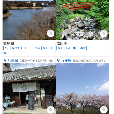
衝原湖
太山寺
ダム
絶景スポット
山｜高原
湖｜川｜
湖｜川｜滝
神社｜寺院
滝
兵庫県
兵庫県
兵庫県神戸市北区淡河町神田１
兵庫県明石市大久保町松陰１１
４３−２
２６−４７