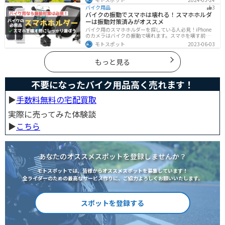
メリットデメリットなどまとめましたので、気になって
バイク用品
3
いる人はぜひ参考にしてください。
バイクの振動でスマホは壊れる！スマホホルダ
ーは振動対策済みがオススメ
バイク用のスマホホルダーを探している人必見！iPhone
のカメラはバイクの振動で壊れます。スマホを壊す前
に、振動対策がされたスマホホルダーを使うようにしま
モトスポット
2023-06-03
しょう。カメラを壊さないための4つの方法とオススメの
スマホホルダーを紹介します。
もっと見る
不要になったバイク用品高く売れます！
▶︎
手数料無料の宅配買取
実際に売ってみた体験談
▶︎
こちら
あなたのオススメスポットを登録しませんか？
モトスポットでは、皆様からオススメスポットを募集しています！
全ライダーのための最高なサービス作りに、ご協力よろしくお願いいたします。
スポットを登録する