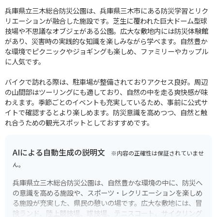
兵庫県立三木総合防災公園は、兵庫県三木市にある防災学習とリク
リエーションが融合した施設です。芝生に覆われた巨大ドーム型球
技場や不思議なオブジェがある公園。広大な敷地内には防災体験館
があり、災害時の実践的な知識を楽しみながら学べます。自然豊か
な環境でピクニックやジョギングも楽しめ、ファミリーやカップル
に人気です。
バイクで訪れる際は、駐車場が整備されておりアクセス良好。周辺
の山間部はツーリングにも適しており、自然の中を走る爽快感が味
わえます。季節ごとのイベントも充実しているため、事前に公式サ
イトで確認するとより楽しめます。防災意識を高めつつ、自然と触
れ合うための観光スポットとしておすすめです。
AIによる自動生成の説明文
※内容の正確性は保証されていませ
ん。
兵庫県立三木総合防災公園は、自然豊かな環境の中に、防災へ
の意識を高める施設や、スポーツ・レクリエーションを楽しめ
る施設が充実した、県民の憩いの場です。広大な敷地には、冒
険ランド、陸上競技場、球技場、テニスコート、サイクリング