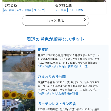
はなとね
石ケ谷公園
山｜高原
カフェ｜軽食
スイーツ
山｜高原
イベント体験
もっと見る
周辺の景色が綺麗なスポット
衝原湖
神戸市北区にある自然に囲まれた絶景スポットです。休
日には車や自転車、バイク乗りが多く集まります。とて
も広い無料駐車場で、トイレはありませんが自動販売機
4台とベンチがあります。ここから少し走れば吞吐(どん
#ダム
#絶景スポット
#山｜高原
#湖｜川｜滝
ど)ダムや「BE KOBE」のモニュメントもあります。
ひまわりの丘公園
国道175号線沿いにあり、夏はひまわり、秋はコスモス
が一面じゅうたんのように咲くお花畑のある公園です。
イングリッシュガーデンの薔薇、ハーブも美しく手入れ
され、流れる小川、池もあります。 市民の憩いの場所に
#絶景スポット
#文化施設
#動植物園
なっています。最近遊具がリニューアルされて県外から
遊びにこられる人もいます。近所には小野市自慢のおい
ガーデンレストラン風舎
しい牛乳・共進牧場もあります。ひまわりの丘公園は市
民の公園なので駐車場も公園への入場料も無料です。
425線（有馬街道）を六甲山の方へ向かって北へ。途中