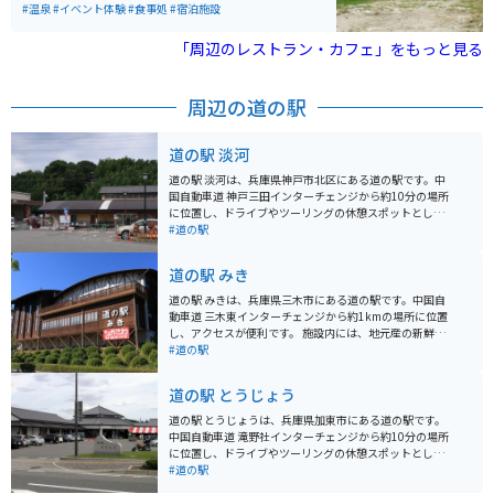
までたくさんの人が訪れています。１日遊べて、綺麗な
#温泉
#イベント体験
#食事処
#宿泊施設
施設なので雰囲気も楽しめるようになってます。
「周辺のレストラン・カフェ」をもっと見る
周辺の道の駅
道の駅 淡河
道の駅 淡河は、兵庫県神戸市北区にある道の駅です。中
国自動車道 神戸三田インターチェンジから約10分の場所
に位置し、ドライブやツーリングの休憩スポットとして
人気があります。 地元産の新鮮な野菜や果物が並ぶ農産
#道の駅
物直売所は、道の駅 淡河の魅力の一つです。採れたての
野菜や果物はもちろんのこと、地元産の素材を使った加
道の駅 みき
工品なども販売されています。 また、レストランでは、
地元産の食材をふんだんに使った料理を楽しむことがで
道の駅 みきは、兵庫県三木市にある道の駅です。中国自
きます。淡河産のそば粉を使った手打ちそばや、地元産
動車道 三木東インターチェンジから約1kmの場所に位置
の野菜を使った天ぷらなど、ここでしか味わえない味が
し、アクセスが便利です。 施設内には、地元産の新鮮な
人気です。 バイクで訪れる際は、広々とした駐車場があ
野菜や果物を販売する農産物直売所や、地元産の食材を
#道の駅
るので安心して駐車できます。道の駅周辺には、自然豊
使った料理を提供するレストランがあります。また、三
かな観光スポットも多いので、ツーリングの拠点として
木の伝統工芸品である「みきかじや村」の包丁や、播州
道の駅 とうじょう
もおすすめです。 道の駅 淡河は、地元の魅力が詰まった
そろばんなども販売されています。バイクに乗っている
道の駅です。新鮮な農産物や地元グルメを楽しみなが
方は、駐車場も広く、休憩場所としてもおすすめです。
道の駅 とうじょうは、兵庫県加東市にある道の駅です。
ら、ゆっくりと休憩してみてはいかがでしょうか。
周辺には、金剛山や三木城跡などの観光スポットがあり
中国自動車道 滝野社インターチェンジから約10分の場所
ます。金剛山は、ハイキングコースが整備されており、
に位置し、ドライブやツーリングの休憩スポットとして
山頂からは明石海峡や淡路島を一望できます。三木城跡
人気があります。 地元の新鮮な農産物が購入できる農産
#道の駅
は、戦国時代に栄えた城の跡地で、現在は公園として整
物直売所や、地元産の食材を使った料理が楽しめるレス