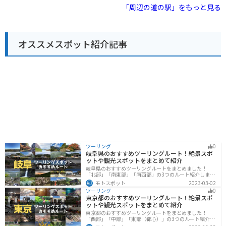
備されています。
トランがあります。特に、加東市のブランド豚「播州百
「周辺の道の駅」をもっと見る
日どり」を使った料理はおすすめです。道の駅 とうじょ
うは、バイクで訪れるのにも適した場所です。駐車場も
広く、休憩スペースも充実しているので、ツーリングの
休憩場所として最適です。 周辺には、播州清水寺や闘竜
オススメスポット紹介記事
灘など、観光スポットも点在しているので、観光の拠点
としても利用できます。道の駅 とうじょうを訪れた際に
は、ぜひ、地元の特産品である「播州織」の製品もチェ
ックしてみてください。播州織は、兵庫県西脇市周辺で
生産されている綿織物で、その品質の高さから全国的に
知られています。道の駅 とうじょうでは、播州織を使っ
たハンカチやタオルなどの雑貨類を購入することができ
ます。
ツーリング
0
岐阜県のおすすめツーリングルート！絶景スポ
ットや観光スポットをまとめて紹介
岐阜県のおすすめツーリングルートをまとめました！
「北部」「南東部」「南西部」の3つのルート紹介しま
す。自然豊かな山が充実しており、山を生かした施設や
モトスポット
2023-03-02
グルメ、絶景スポットなど、自然を満喫するツーリング
ツーリング
0
ができます。バイクで岐阜県にツーリングに行く際は参
東京都のおすすめツーリングルート！絶景スポ
考にしてください。
ットや観光スポットをまとめて紹介
東京都のおすすめツーリングルートをまとめました！
「西部」「中部」「東部（都心）」の3つのルート紹介し
ます。西に行けば奥多摩の自然、東に行けば都心スポッ