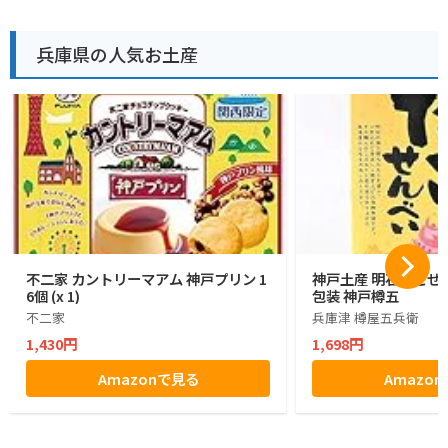
兵庫県の人気お土産
不二家 カントリーマアム 神戸プリン 1
神戸土産 明石たこせん
6個 (x 1)
包装 神戸樽五
不二家
兵庫津 樽屋五兵衛
1,430円
1,698円
Amazonで見る
Amazo