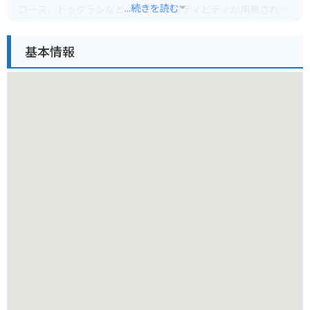
...続きを読む
コース、ドッグランなど、多彩なアクティビティが用意されて
います。特に、サイクリングコースは、起伏に富んだコースが
整備されており、ロードバイクやマウンテンバイクでのトレー
基本情報
ニングに最適です。公園内は比較的広く、アップダウンもある
ため、バイクでの移動も楽しめますが、歩きやすい靴は必須で
す。
防災エリアでは、地震体験や消火体験ができる「防災展示館」
があり、楽しみながら防災について学べます。また、広場や芝
生エリアも多いため、ピクニックや軽い運動にもぴったりで
す。周辺には、三木市の特産品である金物（包丁、鋏など）を
扱うお店や、古くから伝わる「小野アルプス」など、訪れる価
値のあるスポットも点在しています。
園内は広いため、バイクで移動する際には、指定された駐輪場
を利用し、歩行者に十分配慮してください。また、公園内には
レストランや売店もありますが、お弁当を持参して、自然の中
で食事を楽しむのもおすすめです。四季折々の自然の美しさを
感じながら、一日中アクティブに過ごせる、魅力あふれる公園
です。