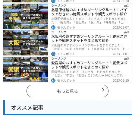
モトスポット
2023-03-28
トと、自然も街も楽しめるスポットが多数あります。バ
ツーリング
1
イクで東京都にツーリングに行く際は参考にしてくださ
北陸甲信越のおすすめツーリングルート！バイ
い。
クで行きたい絶景スポットや観光スポット紹介
北陸甲信越のおすすめツーリングスポットをまとめまし
た！「新潟県」「富山県」「石川県」「福井県」「山梨
県」「長野県」の各県の観光地紹介します。自然豊かな
モトスポット
2023-09-07
山々や湖、温泉地が点在し、四季折々の景色を楽しめる
ツーリング
0
スポットが多数あります。バイクで北陸甲信越にツーリ
大阪府のおすすめツーリングルート！絶景スポ
ングに行く際は参考にしてください。
ットや観光スポットをまとめて紹介
大阪府のおすすめツーリングルートをまとめました！
「北部」「中部（市街地）」「南東部」の3つのルート紹
介します。歴史と近代が融合した魅力的なエリアで様々
モトスポット
2023-04-01
な楽しみ方ができます。バイクで大阪府にツーリングに
ツーリング
0
行く際は参考にしてください。
愛媛県のおすすめツーリングルート！絶景スポ
ットや観光スポットをまとめて紹介
愛媛県のおすすめツーリングルートをまとめました！
「北部」「中部」「西部」の3つのルート紹介します。山
や海といった自然だけでなく、気軽に渡れる島もあり
モトスポット
2023-03-20
様々な楽しみ方ができます。バイクで愛媛県にツーリン
グに行く際は参考にしてください。
もっと見る
オススメ記事