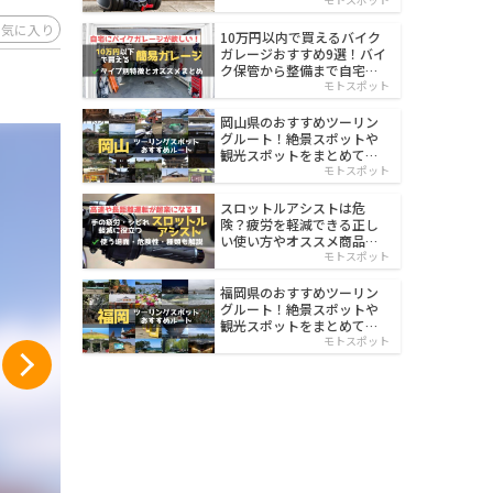
イルド
お気に入り
10万円以内で買えるバイク
ガレージおすすめ9選！バイ
ク保管から整備まで自宅で
楽々
モトスポット
岡山県のおすすめツーリン
グルート！絶景スポットや
観光スポットをまとめて紹
介
モトスポット
スロットルアシストは危
険？疲労を軽減できる正し
い使い方やオススメ商品を
紹介
モトスポット
福岡県のおすすめツーリン
グルート！絶景スポットや
観光スポットをまとめて紹
介
モトスポット