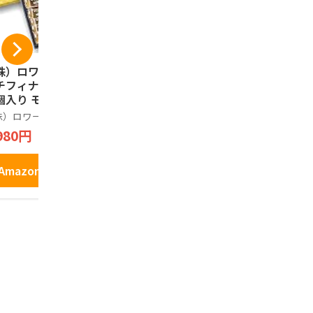
株）ロワール 神戸
うづ志ほ名産店 牛乳
神戸土産 
チフィナンシェ ２
キャラメルナッツク
んべい 24
個入り モンロワー
ッキー 10枚入
装 神戸樽五
 神戸 岡本 神戸土
株）ロワール
うづ志ほ名産店
兵庫津 樽屋
 洋菓子
980円
834円
2,620円
Amazonで見る
Amazonで見る
Amazo