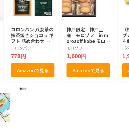
コロンバン 八女茶の
神戸限定 神戸土
（
抹茶焼きショコラ ギ
産 モロゾフ in m
プ
フト 詰め合わせ 個
orozoff kobe モロゾ
４
包装 プレゼント 土
フのプリンクッキー
ル
コロンバン
モロゾフ
（
産 お菓子 抹茶 焼き
神戸 Pudding Coo
産
778円
1,600円
1,
ショコラ 5個入り
kies KOBE 焼菓子
8個
Amazonで見る
Amazonで見る