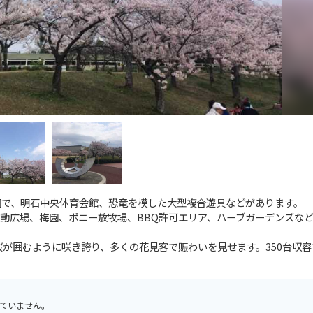
園で、明石中央体育会館、恐竜を模した大型複合遊具などがあります。
動広場、梅園、ポニー放牧場、BBQ許可エリア、ハーブガーデンズな
桜が囲むように咲き誇り、多くの花見客で賑わいを見せます。350台収
ていません。