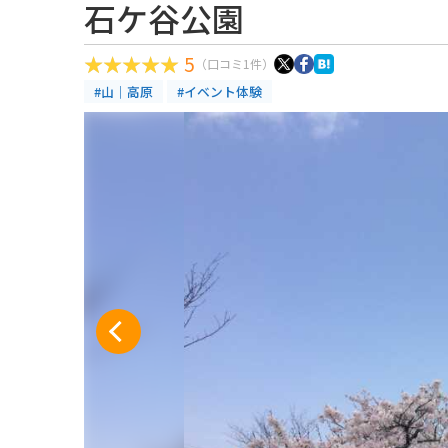
石ケ谷公園
5
（口コミ1件）
#山｜高原
#イベント体験