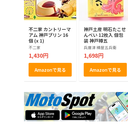
不二家 カントリーマ
神戸土産 明石たこせ
アム 神戸プリン 16
んべい 12枚入 個包
個 (x 1)
装 神戸樽五
不二家
兵庫津 樽屋五兵衛
1,430円
1,698円
Amazonで見る
Amazonで見る