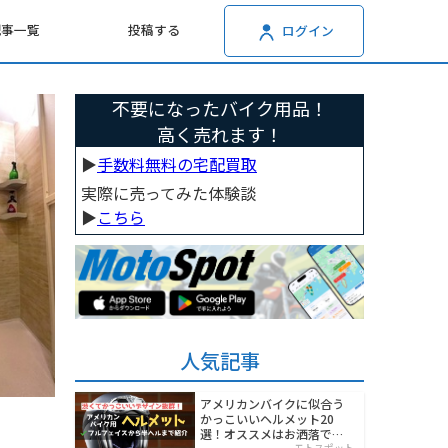
記事一覧
投稿する
ログイン
不要になったバイク用品！
高く売れます！
▶︎
手数料無料の宅配買取
実際に売ってみた体験談
▶︎
こちら
人気記事
アメリカンバイクに似合う
かっこいいヘルメット20
選！オススメはお洒落でワ
モトスポット