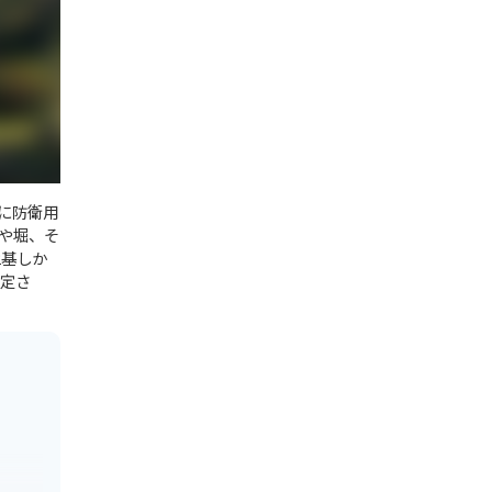
に防衛用
や堀、そ
2基しか
指定さ