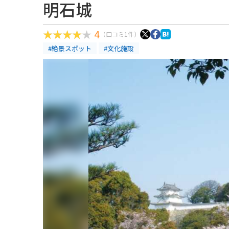
明石城
4
（口コミ1件）
#絶景スポット
#文化施設