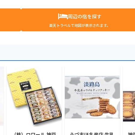
周辺の宿を探す
楽天トラベルで地図が表示されます。
（株）ロワール 神戸
うづ志ほ名産店 牛乳
神