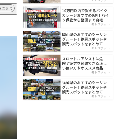
イルド
気に入り
10万円以内で買えるバイク
ガレージおすすめ9選！バイ
ク保管から整備まで自宅で
楽々
モトスポット
岡山県のおすすめツーリン
グルート！絶景スポットや
観光スポットをまとめて紹
介
モトスポット
スロットルアシストは危
険？疲労を軽減できる正し
い使い方やオススメ商品を
紹介
モトスポット
福岡県のおすすめツーリン
グルート！絶景スポットや
観光スポットをまとめて紹
介
モトスポット