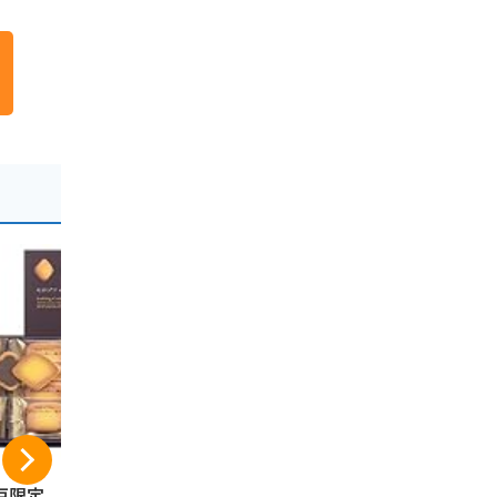
戸限定 神戸土
神戸土産 明石たこせ
うづ志ほ名