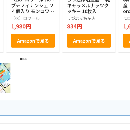
プチフィナンシェ ２
キャラメルナッツク
産
４個入り モンロワー
ッキー 10枚入
or
ル 神戸 岡本 神戸土
フ
（株）ロワール
うづ志ほ名産店
モ
産 洋菓子
神戸
1,980円
834円
1,
ki
8
Amazonで見る
Amazonで見る