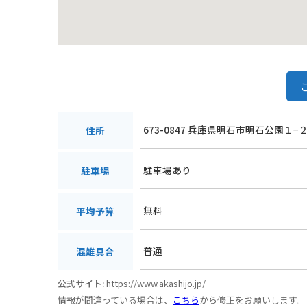
673-0847 兵庫県明石市明石公園１−
住所
駐車場あり
駐車場
無料
平均予算
普通
混雑具合
公式サイト:
https://www.akashijo.jp/
情報が間違っている場合は、
こちら
から修正をお願いします。