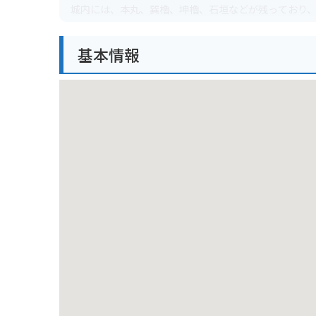
城内には、本丸、巽櫓、坤櫓、石垣などが残っており
春には桜の名所としても知られており、多くの人で賑
基本情報
バイクで行く場合は、城の周辺にいくつか駐車場があ
ただし、観光シーズン中は混雑が予想されるので、時