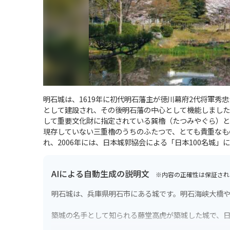
明石城は、1619年に初代明石藩主が徳川幕府2代将軍
として建設され、その後明石藩の中心として機能しました
して重要文化財に指定されている巽櫓（たつみやぐら）と
現存していない三重櫓のうちのふたつで、とても貴重なも
れ、2006年には、日本城郭協会による「日本100名城」
AIによる自動生成の説明文
※内容の正確性は保証され
明石城は、兵庫県明石市にある城です。明石海峡大橋
築城の名手として知られる藤堂高虎が築城した城で、日