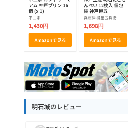
アム 神戸プリン 16
んべい 12枚入 個包
個 (x 1)
装 神戸樽五
不二家
兵庫津 樽屋五兵衛
1,430円
1,698円
Amazonで見る
Amazonで見る
明石城のレビュー