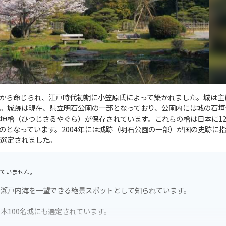
秀忠から命じられ、江戸時代初期に小笠原氏によって築かれました。城は主
。城跡は現在、県立明石公園の一部となっており、公園内には城の石垣
坤櫓（ひつじさるやぐら）が保存されています。これらの櫓は日本に1
のとなっています。2004年には城跡（明石公園の一部）が国の史跡に
に選定されました。
ていません。
や瀬戸内海を一望できる絶景スポットとして知られています。
本100名城にも選定されています。