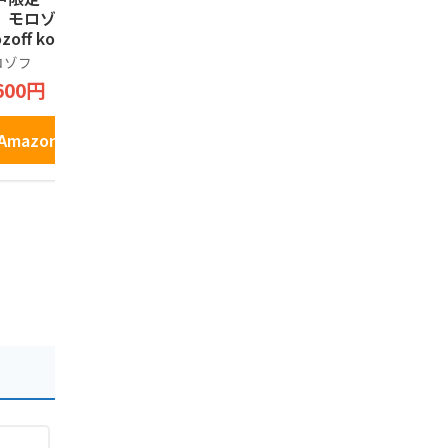
 モロゾフ in m
んべい 24枚入 個包
島玉ねぎせん
ozoff kobe モロゾ
装 神戸樽五
g
のプリンクッキー
ロゾフ
兵庫津 樽屋五兵衛
うづ志ほ名産
 Pudding Coo
600円
2,620円
895円
es KOBE 焼菓子
個
Amazonで見る
Amazonで見る
Amazo