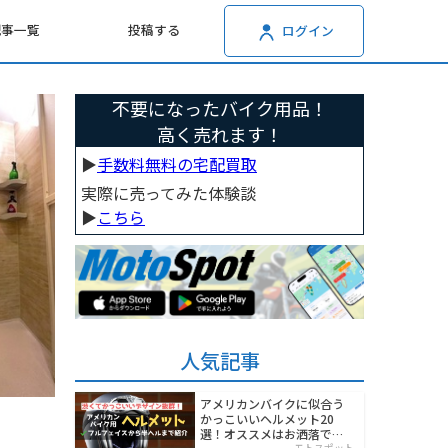
記事一覧
投稿する
ログイン
不要になったバイク用品！
高く売れます！
▶︎
手数料無料の宅配買取
実際に売ってみた体験談
▶︎
こちら
人気記事
アメリカンバイクに似合う
かっこいいヘルメット20
選！オススメはお洒落でワ
モトスポット