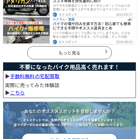
ススメ車種を排気量別に紹介
カワサキの新型エリミネーターやホンダ・レブルなどの
登場によって盛り上がりを見せているアメリカンバイ
ク。スタイリッシュに乗れることはもちろん、ツーリン
モトスポット
2023-05-17
グや通学通勤もこなせるアメリカンバイクの特徴や、オ
カスタム・整備
1
ススメの車種についてご紹介します！
バイクの傷や凹みを直す方法！初心者でも簡単
にできる手順やオススメ道具まとめ
バイクの傷は小さくても気になってしまうもの。小さな
傷なら自分で修理できます。カウルの傷、タンクの凹
み、サビ、樹脂の劣化、ホイールの傷などあらゆる傷の
モトスポット
2024-09-03
修理方法をまとめました。自分でバイクの傷を直したい
と思っている人は参考にしてください。
もっと見る
不要になったバイク用品高く売れます！
▶︎
手数料無料の宅配買取
実際に売ってみた体験談
▶︎
こちら
あなたのオススメスポットを登録しませんか？
モトスポットでは、皆様からオススメスポットを募集しています！
全ライダーのための最高なサービス作りに、ご協力よろしくお願いいたします。