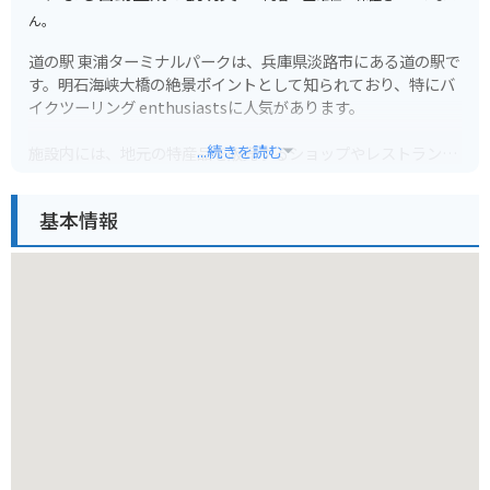
ん。
道の駅 東浦ターミナルパークは、兵庫県淡路市にある道の駅で
す。明石海峡大橋の絶景ポイントとして知られており、特にバ
イクツーリング enthusiastsに人気があります。
...続きを読む
施設内には、地元の特産品を販売するショップやレストランが
あり、淡路島産の新鮮な魚介類や玉ねぎを使った料理を楽しむ
ことができます。また、展望台からは、明石海峡大橋や大阪湾
基本情報
を一望できる絶景が広がります。
バイクで訪れる際には、広々とした駐車場があるので安心で
す。ツーリングの休憩場所としてはもちろん、景色を眺めなが
らゆっくりと過ごすのもおすすめです。道の駅 東浦ターミナル
パークは、淡路島の魅力を満喫できるスポットと言えるでしょ
う。