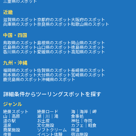
三重県のスポット
近畿
滋賀県のスポット
京都府のスポット
大阪府のスポット
兵庫県のスポット
奈良県のスポット
和歌山県のスポット
中国・四国
鳥取県のスポット
島根県のスポット
岡山県のスポット
広島県のスポット
山口県のスポット
徳島県のスポット
香川県のスポット
愛媛県のスポット
高知県のスポット
九州・沖縄
福岡県のスポット
佐賀県のスポット
長崎県のスポット
熊本県のスポット
大分県のスポット
宮崎県のスポット
鹿児島県のスポット
沖縄県のスポット
詳細条件からツーリングスポットを探す
ジャンル
絶景スポット
絶景ロード
海｜海岸｜岬
山｜高原
湖｜川｜滝
食事処
道の駅
お土産
神社｜寺院
温泉
文化施設
カフェ｜軽食
商業施設
ソフトクリーム
林道
夜景
イベント体験
宿泊施設