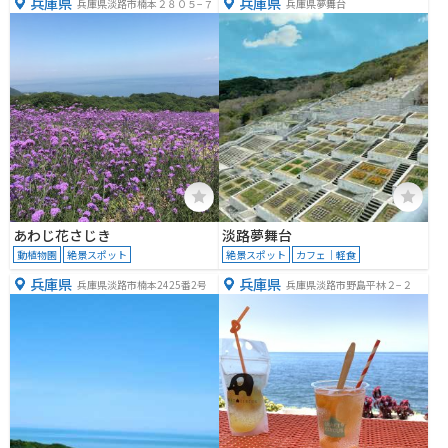
兵庫県
兵庫県
兵庫県淡路市楠本２８０５−７
兵庫県夢舞台
あわじ花さじき
淡路夢舞台
動植物園
絶景スポット
絶景スポット
カフェ｜軽食
兵庫県
兵庫県
兵庫県淡路市楠本2425番2号
兵庫県淡路市野島平林２−２