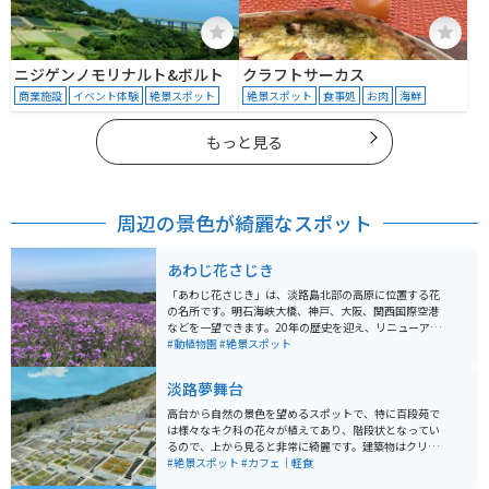
ニジゲンノモリナルト&ボルト
クラフトサーカス
商業施設
イベント体験
絶景スポット
絶景スポット
食事処
お肉
海鮮
もっと見る
周辺の景色が綺麗なスポット
あわじ花さじき
「あわじ花さじき」は、淡路島北部の高原に位置する花
の名所です。明石海峡大橋、神戸、大阪、関西国際空港
などを一望できます。20年の歴史を迎え、リニューアル
され、便益施設を整備し、新たな眺望を創出するととも
#動植物園
#絶景スポット
に、空中回廊も新設されました。春から冬まで季節によ
り変わる花が、夢の世界を作ります。 また、面積約15ha
淡路夢舞台
の海に向かってなだらかに広がる高原には一面の花畑が
広がり、四季折々の愛らしい花が夢の世界に誘います。
高台から自然の景色を望めるスポットで、特に百段苑で
「あわじ花さじき」は極上の見物席として自由に散策し
は様々なキク科の花々が植えてあり、階段状となってい
て自分の席を見つけることができます。
るので、上から見ると非常に綺麗です。建築物はクリエ
イティブでSNS映えするようなものが多く、建物自体も
#絶景スポット
#カフェ｜軽食
迷路のような構造となっており、歩いているだけでも楽