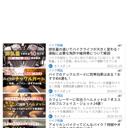
バイク知識
0
排気量の違いでバイクライフが大きく変わる！
運転に必要な免許や維持費について解説
バイクの話をしていると当たり前のように出てくる「排
気量」という言葉。あなたはしっかり理解できています
か？ バイクはクルマと違い、排気量によって必要な免
モトスポット
2022-11-25
許・走れる道路の区分・車検の有無などが細かく変わっ
バイク用品
0
てきます。これらはバイクライフに大きく関わるもので
バイクのナックルガードに防寒効果はある？お
すので、正しく理解しておきましょう。
すすめ6選も！
バイクのナックルガードには、手やレバーの保護だけで
なく防風・防寒効果も期待できます。ハンドルカバーと
の違いやメリット・デメリット、選び方を解説し、冬の
モトスポット
2026-07-21
ツーリングにおすすめの大型ナックルガード6選を価格や
バイク用品
0
特徴とともに紹介します。
カフェレーサーに似合うヘルメットは？オスス
メのフルフェイス・ジェット24選！
カフェレーサーに似合う、レトロでスタイリッシュなヘ
ルメットを厳選紹介！フルフェイス14選とジェット10選
の多彩なラインナップで、安全性とデザインの両立を実
モトスポット
2024-10-31
現。こだわりのヘルメットで、あなたのライダーズライ
バイク知識
0
フをより魅力的にアップグレードしましょう！
アメリカンバイクってどんなバイク？特徴やオ