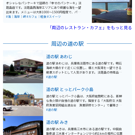
オシャレなパンケーキで話題の「幸せのパンケーキ」淡
路島店です。淡路島西海岸エリアにあり綺麗な海を一望
出来ます。メニューは大体1000〜1500円程度で、パン
ケーキの他にピザやパスタなどの食事メニューもありま
#海｜海岸｜岬
#カフェ｜軽食
#スイーツ
す。屋外テラスは海が目の前にあるため、潮風も感じら
れとても気持ちが良いです。夏がオススメで、もし天候
「周辺のレストラン・カフェ」をもっと見る
が悪くても屋内にも席があるので安心です。屋内席から
もしっかり海が見られます。
周辺の道の駅
道の駅 あわじ
道の駅 あわじは、兵庫県淡路市にある道の駅です。明石
海峡大橋のすぐ近くに位置し、橋と大阪湾を一望できる
絶景スポットとして人気があります。 淡路島の特産品を
販売するショップやレストランがあり、新鮮な海の幸や
#道の駅
淡路牛、玉ねぎなど、地元グルメを堪能できます。ま
た、淡路人形浄瑠璃館も併設されており、淡路島の伝統
道の駅 とっとパーク小島
芸能に触れることもできます。 バイクで訪れる場合、道
の駅には広い駐車場が完備されているので安心です。明
道の駅 とっとパーク小島は、大阪府能勢町にある、新鮮
石海峡大橋を渡る爽快なツーリングの休憩地点としても
な魚介類が自慢の道の駅です。隣接する「大阪府立 大阪
最適です。周辺には、淡路島国営明石海峡公園や淡路夢
府漁業協同組合連合会 漁業研修センター」で養殖され
舞台など、観光スポットも点在しているので、合わせて
た、大阪産である「大阪湾とらふぐ」や、活きの良い魚
#道の駅
訪れてみてはいかがでしょうか。
介類を味わうことができます。 レストランでは、とらふ
ぐのフルコースはもちろんのこと、リーズナブルなとら
道の駅 みき
ふぐ定食や、新鮮な海の幸を使った丼ぶりや定食を楽し
むことができます。また、隣接する「フィッシングエリ
道の駅 みきは、兵庫県三木市にある道の駅です。中国自
アとっとパーク小島」では、初心者でも気軽に釣りを楽
動車道 三木東インターチェンジから約1kmの場所に位置