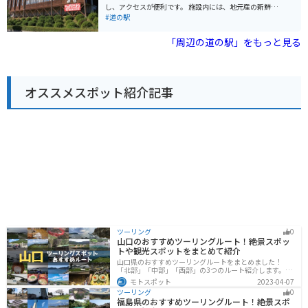
しむことができます。釣った魚は持ち帰ることも、その
し、アクセスが便利です。 施設内には、地元産の新鮮な
場で調理してもらうこともできます。 バイクで行く場合
野菜や果物を販売する農産物直売所や、地元産の食材を
#道の駅
は、道の駅に隣接する無料駐車場を利用できます。周辺
使った料理を提供するレストランがあります。また、三
は自然豊かな場所で、ツーリングにもおすすめです。少
木の伝統工芸品である「みきかじや村」の包丁や、播州
「周辺の道の駅」をもっと見る
し足を伸ばせば、猪名川渓谷などの景勝地もあります。
そろばんなども販売されています。バイクに乗っている
名産品としては、大阪湾とらふぐの他にも、地元産の野
方は、駐車場も広く、休憩場所としてもおすすめです。
菜や果物を使った加工品などが販売されています。道の
周辺には、金剛山や三木城跡などの観光スポットがあり
駅 とっとパーク小島は、新鮮な魚介類と自然を満喫でき
ます。金剛山は、ハイキングコースが整備されており、
る、おすすめのスポットです。
オススメスポット紹介記事
山頂からは明石海峡や淡路島を一望できます。三木城跡
は、戦国時代に栄えた城の跡地で、現在は公園として整
備されています。
ツーリング
0
山口のおすすめツーリングルート！絶景スポッ
トや観光スポットをまとめて紹介
山口県のおすすめツーリングルートをまとめました！
「北部」「中部」「西部」の3つのルート紹介します。美
しい海岸線や山々を楽しむことができます。バイクで山
モトスポット
2023-04-07
口県にツーリングに行く際は参考にしてください。
ツーリング
0
福島県のおすすめツーリングルート！絶景スポ