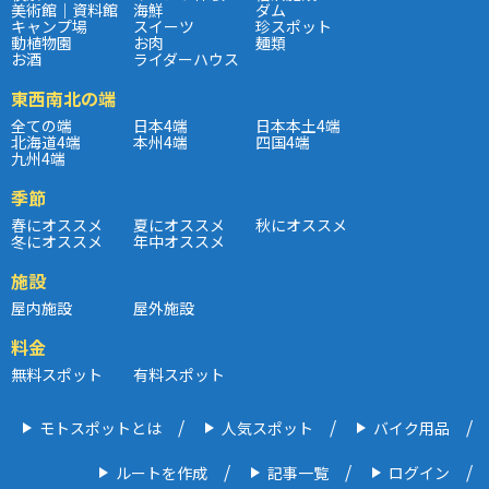
美術館｜資料館
海鮮
ダム
キャンプ場
スイーツ
珍スポット
動植物園
お肉
麺類
お酒
ライダーハウス
東西南北の端
全ての端
日本4端
日本本土4端
北海道4端
本州4端
四国4端
九州4端
季節
春にオススメ
夏にオススメ
秋にオススメ
冬にオススメ
年中オススメ
施設
屋内施設
屋外施設
料金
無料スポット
有料スポット
モトスポットとは
人気スポット
バイク用品
ルートを作成
記事一覧
ログイン