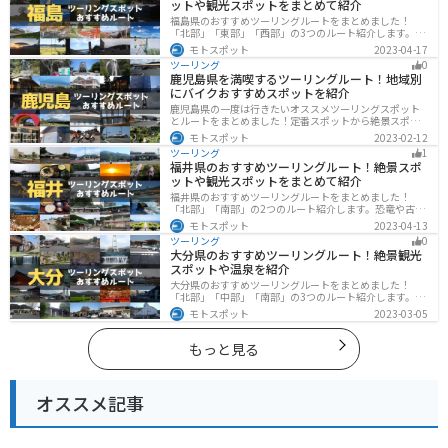
ットや観光スポットをまとめて紹介
福島県のおすすめツーリングルートをまとめました！
「北部」「東部」「西部」の3つのルート紹介します。内
陸部には山々が連なり、海岸線は太平洋に面してるので
モトスポット
2023-04-17
観光スポットが多数あります。バイクで福島県にツーリ
ツーリング
0
ングに行く際は参考にしてください。
鹿児島県を満喫するツーリングルート！地域別
にバイクおすすめスポットを紹介
鹿児島県の一度は行きたいオススメツーリングスポット
とルートをまとめました！定番スポットから絶景スポッ
ト、温泉、山、海、グルメなど様々なジャンルで楽しめ
モトスポット
2023-02-12
ます。バイクで鹿児島ツーリングに行こうと思っている
ツーリング
1
人は、参考にしてください。
福井県のおすすめツーリングルート！絶景スポ
ットや観光スポットをまとめて紹介
福井県のおすすめツーリングルートをまとめました！
「北部」「南部」の2つのルート紹介します。恐竜や古代
遺跡、温泉地など魅力に溢れるスポットが多数ありま
モトスポット
2023-04-13
す。バイクで福井県にツーリングに行く際は参考にして
ツーリング
0
ください。
大分県のおすすめツーリングルート！絶景観光
スポットや温泉を紹介
大分県のおすすめツーリングルートをまとめました！
「北部」「中部」「南部」の3つのルート紹介します。阿
蘇の雄大な自然を満喫できるスポットや温泉を満喫する
モトスポット
2023-03-05
ツーリングができます。バイクで大分県にツーリングに
行く際は参考にしてください。
もっと見る
オススメ記事