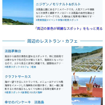
しいです。
ニジゲンノモリナルト&ボルト
淡路島公園にあるアニメパークです。人気アニメや漫画
などの世界と最新テクノロジーと淡路島の自然を融合さ
せたテーマパークです。入場料金と駐車場が無料です。
現在、ゲーム「ドラゴンクエスト」、アニメ「クレヨン
#商業施設
#イベント体験
#絶景スポット
しんちゃん」、アニメ「NARUTO-ナルト-」と「BORUT
O-ボルト-」、映画「ゴジラ」をテーマとしたアトラクシ
「周辺の景色が綺麗なスポット」をもっと見る
ョンがあります。 立体アスレチックやジップライン、フ
ィールドアスレチックや立体迷路、謎解きゲームやフィ
ールドロールプレイングなど体を動かしながらアニメの
周辺のレストラン・カフェ
世界観を体験できます。
淡路夢舞台
高台から自然の景色を望めるスポットで、特に百段苑で
は様々なキク科の花々が植えてあり、階段状となってい
るので、上から見ると非常に綺麗です。建築物はクリエ
イティブでSNS映えするようなものが多く、建物自体も
#絶景スポット
#カフェ｜軽食
迷路のような構造となっており、歩いているだけでも楽
しいです。
クラフトサーカス
海が一望できるレストランです。メニューはアメリカ西
海岸をイメージした海鮮系の料理が多く、海と一緒に撮
影すると何の加工もしなくても映える写真を撮れます。
また、インスタ映えする料理にありがちな料金が高いわ
#絶景スポット
#食事処
#お肉
#海鮮
りに量が少ないということもなく、かなりお腹いっぱい
食べられます。
幸せのパンケーキ 淡路島