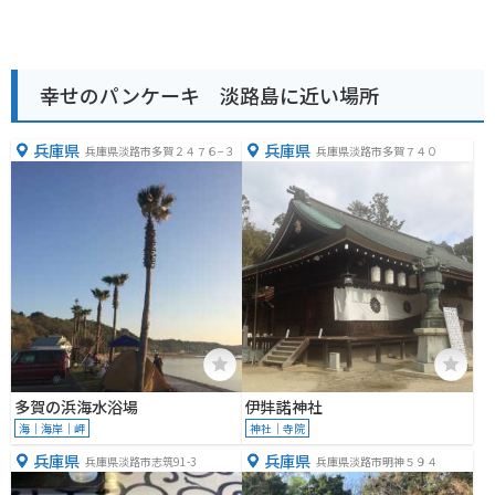
幸せのパンケーキ 淡路島に近い場所
兵庫県
兵庫県
兵庫県淡路市多賀２４７６−３
兵庫県淡路市多賀７４０
多賀の浜海水浴場
伊弉諾神社
海｜海岸｜岬
神社｜寺院
兵庫県
兵庫県
兵庫県淡路市志筑91-3
兵庫県淡路市明神５９４