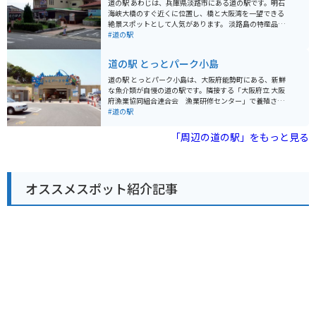
道の駅 あわじは、兵庫県淡路市にある道の駅です。明石
で安心です。ツーリングの休憩場所としてはもちろん、
海峡大橋のすぐ近くに位置し、橋と大阪湾を一望できる
景色を眺めながらゆっくりと過ごすのもおすすめです。
絶景スポットとして人気があります。 淡路島の特産品を
道の駅 東浦ターミナルパークは、淡路島の魅力を満喫で
販売するショップやレストランがあり、新鮮な海の幸や
#道の駅
きるスポットと言えるでしょう。
淡路牛、玉ねぎなど、地元グルメを堪能できます。ま
た、淡路人形浄瑠璃館も併設されており、淡路島の伝統
道の駅 とっとパーク小島
芸能に触れることもできます。 バイクで訪れる場合、道
の駅には広い駐車場が完備されているので安心です。明
道の駅 とっとパーク小島は、大阪府能勢町にある、新鮮
石海峡大橋を渡る爽快なツーリングの休憩地点としても
な魚介類が自慢の道の駅です。隣接する「大阪府立 大阪
最適です。周辺には、淡路島国営明石海峡公園や淡路夢
府漁業協同組合連合会 漁業研修センター」で養殖され
舞台など、観光スポットも点在しているので、合わせて
た、大阪産である「大阪湾とらふぐ」や、活きの良い魚
#道の駅
訪れてみてはいかがでしょうか。
介類を味わうことができます。 レストランでは、とらふ
ぐのフルコースはもちろんのこと、リーズナブルなとら
「周辺の道の駅」をもっと見る
ふぐ定食や、新鮮な海の幸を使った丼ぶりや定食を楽し
むことができます。また、隣接する「フィッシングエリ
アとっとパーク小島」では、初心者でも気軽に釣りを楽
しむことができます。釣った魚は持ち帰ることも、その
オススメスポット紹介記事
場で調理してもらうこともできます。 バイクで行く場合
は、道の駅に隣接する無料駐車場を利用できます。周辺
は自然豊かな場所で、ツーリングにもおすすめです。少
し足を伸ばせば、猪名川渓谷などの景勝地もあります。
名産品としては、大阪湾とらふぐの他にも、地元産の野
菜や果物を使った加工品などが販売されています。道の
駅 とっとパーク小島は、新鮮な魚介類と自然を満喫でき
る、おすすめのスポットです。