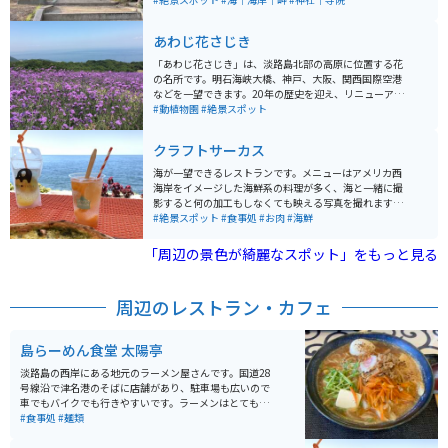
えがありパワースポットとして知られています。 海を見
渡すことができる展望台もおすすめで、特に夕日の時間
あわじ花さじき
帯には絶景が楽しめます。最近では関西テレビ系列の番
組「フットマップ」でも取り上げられて、すこし混み合
「あわじ花さじき」は、淡路島北部の高原に位置する花
っていることもあります。
の名所です。明石海峡大橋、神戸、大阪、関西国際空港
などを一望できます。20年の歴史を迎え、リニューアル
され、便益施設を整備し、新たな眺望を創出するととも
#動植物園
#絶景スポット
に、空中回廊も新設されました。春から冬まで季節によ
り変わる花が、夢の世界を作ります。 また、面積約15ha
クラフトサーカス
の海に向かってなだらかに広がる高原には一面の花畑が
広がり、四季折々の愛らしい花が夢の世界に誘います。
海が一望できるレストランです。メニューはアメリカ西
「あわじ花さじき」は極上の見物席として自由に散策し
海岸をイメージした海鮮系の料理が多く、海と一緒に撮
て自分の席を見つけることができます。
影すると何の加工もしなくても映える写真を撮れます。
また、インスタ映えする料理にありがちな料金が高いわ
#絶景スポット
#食事処
#お肉
#海鮮
りに量が少ないということもなく、かなりお腹いっぱい
食べられます。
「周辺の景色が綺麗なスポット」をもっと見る
周辺のレストラン・カフェ
島らーめん食堂 太陽亭
淡路島の西岸にある地元のラーメン屋さんです。国道28
号線沿で津名港のそばに店舗があり、駐車場も広いので
車でもバイクでも行きやすいです。ラーメンはとても美
味しく、みそ、塩、醤油など一通りあります。それなり
#食事処
#麺類
にボリュームもあり、しかもラーメンを頼むとご飯と手
作り高菜が食べ放題です。