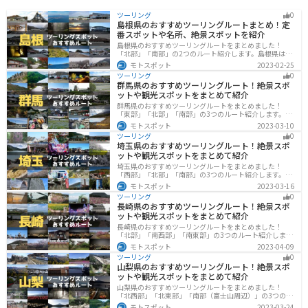
ツーリング
0
島根県のおすすめツーリングルートまとめ！定
番スポットや名所、絶景スポットを紹介
島根県のおすすめツーリングルートをまとめました！
「北部」「南部」の2つのルート紹介します。島根県は、
海と山が近く、1日で全然違う景色を堪能することができ
モトスポット
2023-02-25
ます。バイクで島根県にツーリングに行く際は参考にし
ツーリング
0
てください。
群馬県のおすすめツーリングルート！絶景スポ
ットや観光スポットをまとめて紹介
群馬県のおすすめツーリングルートをまとめました！
「東部」「北部」「南部」の3つのルート紹介します。草
津温泉や伊香保温泉など全国でも有名な温泉や豊かな自
モトスポット
2023-03-10
然を満喫するツーリングができます。バイクで群馬県に
ツーリング
0
ツーリングに行く際は参考にしてください。
埼玉県のおすすめツーリングルート！絶景スポ
ットや観光スポットをまとめて紹介
埼玉県のおすすめツーリングルートをまとめました！
「西部」「北部」「南部」の3つのルート紹介します。自
然豊かな西側と街中の東側で違った楽しみ方ができま
モトスポット
2023-03-16
す。バイクで埼玉県にツーリングに行く際は参考にして
ツーリング
0
ください。
長崎県のおすすめツーリングルート！絶景スポ
ットや観光スポットをまとめて紹介
長崎県のおすすめツーリングルートをまとめました！
「北部」「南西部」「南東部」の3つのルート紹介しま
す。国際色豊かな街並みや世界遺産、絶景ポイントが数
モトスポット
2023-04-09
多く存在し、様々な楽しみ方ができます。バイクで長崎
ツーリング
0
県にツーリングに行く際は参考にしてください。
山梨県のおすすめツーリングルート！絶景スポ
ットや観光スポットをまとめて紹介
山梨県のおすすめツーリングルートをまとめました！
「北西部」「北東部」「南部（富士山周辺）」の3つのル
ート紹介します。富士山を中心に自然豊かな景色や食事
モトスポット
2023-03-24