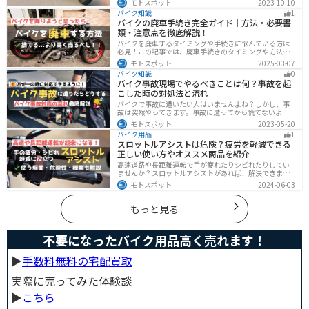
モトスポット
2023-10-10
クライフまで全てサポートします！
バイク知識
1
バイクの廃車手続き完全ガイド｜方法・必要書
類・注意点を徹底解説！
バイクを廃車するタイミングや手続きに悩んでいる方は
必見！この記事では、廃車手続きのタイミングや方法、
流れを解説しています。実は、手続きの注意点や業者に
モトスポット
2025-03-07
依頼する際のポイントがあります。記事を読めば、バイ
バイク知識
0
クの廃車手続きがスムーズに行えるでしょう。
バイク事故現場でやるべきことは何？事故を起
こした時の対処法と流れ
バイクで事故に遭いたい人はいませんよね？しかし、事
故は突然やってきます。事故に遭ってから慌てないよう
に対処法を知っておきましょう。自分が加害者になった
モトスポット
2023-05-20
時、被害者になった時、それぞれどんな対応をすれば良
バイク用品
1
いのかまとめました。
スロットルアシストは危険？疲労を軽減できる
正しい使い方やオススメ商品を紹介
高速道路や長距離運転で手が疲れたりシビれたりしてい
ませんか？スロットルアシストがあれば、解決できま
す。この記事ではスロットルアシストを安全に使う場
モトスポット
2024-06-03
面、危険性、種類、オススメの商品について解説しま
す。長距離運転をもっと楽にしたいと思っている人は参
考にしてください。
もっと見る
不要になったバイク用品高く売れます！
▶︎
手数料無料の宅配買取
実際に売ってみた体験談
▶︎
こちら