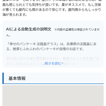
風も感じられとても気持ちが良いです。夏がオススメで、もし天候
が悪くても屋内にも席があるので安心です。屋内席からもしっかり
海が見られます。
AIによる自動生成の説明文
※内容の正確性は保証されていませ
ん。
「幸せのパンケーキ 淡路島テラス」は、兵庫県の淡路島にあ
る、絶景とふわふわのパンケーキが自慢のお店です。
目の前に広がる海と空を眺めながら、最高のひとときを過ごせ
...続きを読む
ます。店内は広々としており、開放感抜群です。
看板メニューの「幸せのパンケーキ」は、注文を受けてから20
基本情報
分かけてじっくり焼き上げます。口に入れた瞬間とろけるよう
な食感と、濃厚な卵の風味が絶品です。
淡路島はツーリングスポットとしても人気なので、バイクで訪
れるのもおすすめです。海沿いの道を爽快に駆け抜けることが
できます。お店の駐車場も広々としているので安心です。