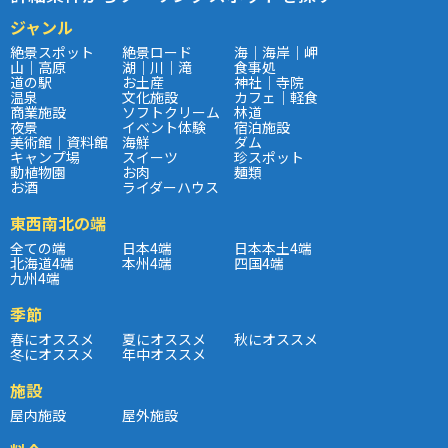
ジャンル
絶景スポット
絶景ロード
海｜海岸｜岬
山｜高原
湖｜川｜滝
食事処
道の駅
お土産
神社｜寺院
温泉
文化施設
カフェ｜軽食
商業施設
ソフトクリーム
林道
夜景
イベント体験
宿泊施設
美術館｜資料館
海鮮
ダム
キャンプ場
スイーツ
珍スポット
動植物園
お肉
麺類
お酒
ライダーハウス
東西南北の端
全ての端
日本4端
日本本土4端
北海道4端
本州4端
四国4端
九州4端
季節
春にオススメ
夏にオススメ
秋にオススメ
冬にオススメ
年中オススメ
施設
屋内施設
屋外施設