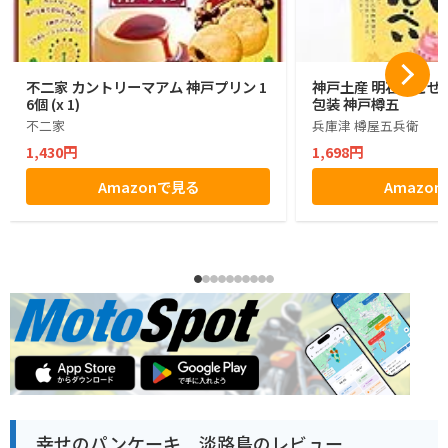
不二家 カントリーマアム 神戸プリン 1
神戸土産 明石たこせん
6個 (x 1)
包装 神戸樽五
不二家
兵庫津 樽屋五兵衛
1,430円
1,698円
Amazonで見る
Amazo
幸せのパンケーキ 淡路島のレビュー