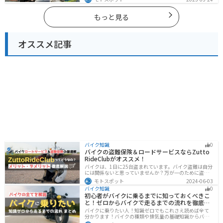
を楽しめるスポットが多数あります。バイクで山梨県に
ツーリングに行く際は参考にしてください。
もっと見る
オススメ記事
バイク知識
0
バイクの盗難保険＆ロードサービスならZutto
RideClubがオススメ！
バイクは、1日に25台盗まれています。バイク盗難は自分
には関係ないと思っていませんか？万が一のために盗難
保険を検討しておきましょう。この記事ではオススメの
モトスポット
2024-06-03
バイク盗難保険「ZuttoRideClub」について解説します。
バイク知識
0
ロードサービスや会員限定特典などもあるので、お得な
初心者がバイクに乗るまでに知っておくべきこ
バイク盗難保険を探している人に最適です。
と！ゼロからバイクで走るまでの流れを徹底解
説
バイクに乗りたい人！知識ゼロでもこれさえ読めば全て
分かります！バイクの種類や排気量の基礎知識からバイ
クの選び方、免許の取り方、購入、納車、その後のバイ