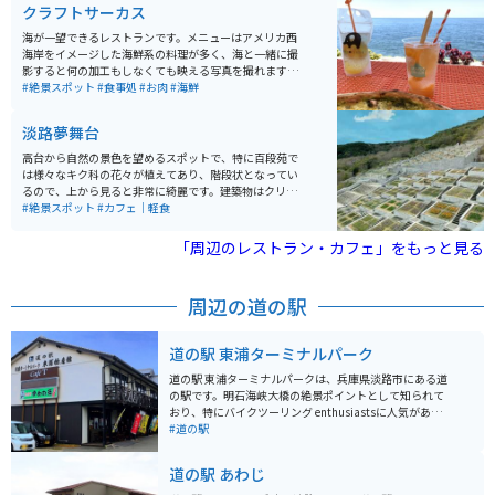
クラフトサーカス
海が一望できるレストランです。メニューはアメリカ西
海岸をイメージした海鮮系の料理が多く、海と一緒に撮
影すると何の加工もしなくても映える写真を撮れます。
また、インスタ映えする料理にありがちな料金が高いわ
#絶景スポット
#食事処
#お肉
#海鮮
りに量が少ないということもなく、かなりお腹いっぱい
食べられます。
淡路夢舞台
高台から自然の景色を望めるスポットで、特に百段苑で
は様々なキク科の花々が植えてあり、階段状となってい
るので、上から見ると非常に綺麗です。建築物はクリエ
イティブでSNS映えするようなものが多く、建物自体も
#絶景スポット
#カフェ｜軽食
迷路のような構造となっており、歩いているだけでも楽
しいです。
「周辺のレストラン・カフェ」をもっと見る
周辺の道の駅
道の駅 東浦ターミナルパーク
道の駅 東浦ターミナルパークは、兵庫県淡路市にある道
の駅です。明石海峡大橋の絶景ポイントとして知られて
おり、特にバイクツーリング enthusiastsに人気があり
ます。 施設内には、地元の特産品を販売するショップや
#道の駅
レストランがあり、淡路島産の新鮮な魚介類や玉ねぎを
使った料理を楽しむことができます。また、展望台から
道の駅 あわじ
は、明石海峡大橋や大阪湾を一望できる絶景が広がりま
す。 バイクで訪れる際には、広々とした駐車場があるの