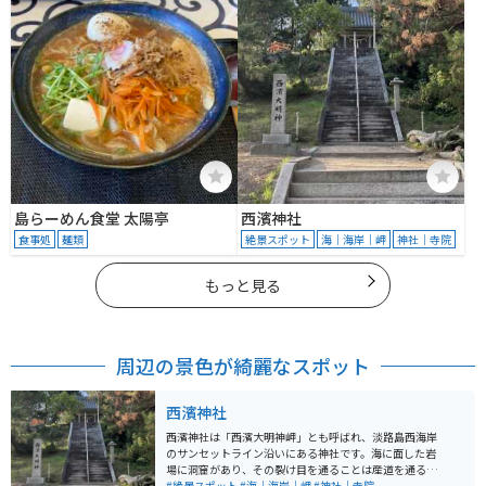
島らーめん食堂 太陽亭
西濱神社
食事処
麺類
絶景スポット
海｜海岸｜岬
神社｜寺院
もっと見る
周辺の景色が綺麗なスポット
西濱神社
西濱神社は「西濱大明神岬」とも呼ばれ、淡路島西海岸
のサンセットライン沿いにある神社です。海に面した岩
場に洞窟があり、その裂け目を通ることは産道を通るこ
とによって「生まれ変わる」ことができるという言い伝
#絶景スポット
#海｜海岸｜岬
#神社｜寺院