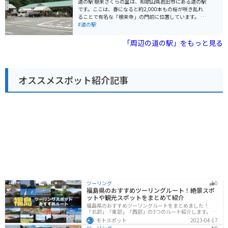
道の駅 根来さくらの里は、和歌山県岩出市にある道の駅
の駐車場は広く、休憩場所としても最適です。 また、道
です。ここは、春になると約2,000本もの桜が咲き乱れ
の駅には、観光案内所も併設されているので、周辺の観
ることで有名な「根来寺」の門前に位置しています。 道
光スポット情報も得ることができ、ツーリングの拠点と
の駅には、地元の新鮮な農産物を販売する直売所や、和
#道の駅
してもおすすめです。
歌山ラーメンなどのご当地グルメが味わえるレストラン
があります。また、根来塗や紀州漆器といった伝統工芸
「周辺の道の駅」をもっと見る
品を扱うお店もあり、お土産探しにも最適です。 バイク
で訪れる際は、道の駅の広い駐車場を利用できるので便
利です。周辺には、世界遺産に登録されている「根来
寺」や、国の史跡に指定されている「根来城跡」など、
オススメスポット紹介記事
歴史的な観光スポットも点在しています。 【おすすめ情
報】 * 春の桜の時期には、多くの人で賑わいます。 * 根
来寺は、新義真言宗の総本山であり、見どころ満載で
す。 * 道の駅で購入できる、地元産の梅干しや梅酒もお
すすめです。
ツーリング
0
福島県のおすすめツーリングルート！絶景スポ
ットや観光スポットをまとめて紹介
福島県のおすすめツーリングルートをまとめました！
「北部」「東部」「西部」の3つのルート紹介します。内
陸部には山々が連なり、海岸線は太平洋に面してるので
モトスポット
2023-04-17
観光スポットが多数あります。バイクで福島県にツーリ
ツーリング
0