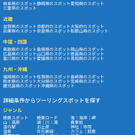
岐阜県のスポット
静岡県のスポット
愛知県のスポット
三重県のスポット
近畿
滋賀県のスポット
京都府のスポット
大阪府のスポット
兵庫県のスポット
奈良県のスポット
和歌山県のスポット
中国・四国
鳥取県のスポット
島根県のスポット
岡山県のスポット
広島県のスポット
山口県のスポット
徳島県のスポット
香川県のスポット
愛媛県のスポット
高知県のスポット
九州・沖縄
福岡県のスポット
佐賀県のスポット
長崎県のスポット
熊本県のスポット
大分県のスポット
宮崎県のスポット
鹿児島県のスポット
沖縄県のスポット
詳細条件からツーリングスポットを探す
ジャンル
絶景スポット
絶景ロード
海｜海岸｜岬
山｜高原
湖｜川｜滝
食事処
道の駅
お土産
神社｜寺院
温泉
文化施設
カフェ｜軽食