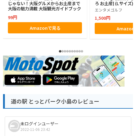
じゃない！大阪グルメからお土産まで
ろ お土産] (Lサイズ)
大阪の魅力満載 大阪観光ガイドブック
エンタメゴルフ
99円
1,500円
Amazonで見る
Amazo
道の駅 とっとパーク小島のレビュー
未ログインユーザー
2022-11-06 23:42