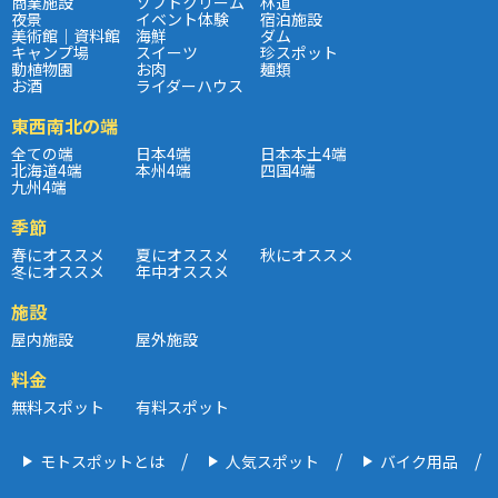
商業施設
ソフトクリーム
林道
夜景
イベント体験
宿泊施設
美術館｜資料館
海鮮
ダム
キャンプ場
スイーツ
珍スポット
動植物園
お肉
麺類
お酒
ライダーハウス
東西南北の端
全ての端
日本4端
日本本土4端
北海道4端
本州4端
四国4端
九州4端
季節
春にオススメ
夏にオススメ
秋にオススメ
冬にオススメ
年中オススメ
施設
屋内施設
屋外施設
料金
無料スポット
有料スポット
モトスポットとは
人気スポット
バイク用品