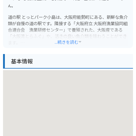
ん。
道の駅 とっとパーク小島は、大阪府能勢町にある、新鮮な魚介
類が自慢の道の駅です。隣接する「大阪府立 大阪府漁業協同組
合連合会 漁業研修センター」で養殖された、大阪産である
「大阪湾とらふぐ」や、活きの良い魚介類を味わうことができ
...続きを読む
ます。
レストランでは、とらふぐのフルコースはもちろんのこと、リ
基本情報
ーズナブルなとらふぐ定食や、新鮮な海の幸を使った丼ぶりや
定食を楽しむことができます。また、隣接する「フィッシング
エリアとっとパーク小島」では、初心者でも気軽に釣りを楽し
むことができます。釣った魚は持ち帰ることも、その場で調理
してもらうこともできます。
バイクで行く場合は、道の駅に隣接する無料駐車場を利用でき
ます。周辺は自然豊かな場所で、ツーリングにもおすすめで
す。少し足を伸ばせば、猪名川渓谷などの景勝地もあります。
名産品としては、大阪湾とらふぐの他にも、地元産の野菜や果
物を使った加工品などが販売されています。道の駅 とっとパー
ク小島は、新鮮な魚介類と自然を満喫できる、おすすめのスポ