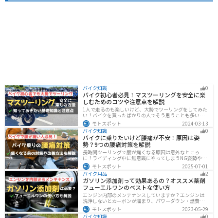
バイク知識
0
バイク初心者必見！マスツーリングを安全に楽
しむためのコツや注意点を解説
1人で走るのも楽しいけど、大勢でツーリングをしてみた
い！バイクを買ったばかりの人でそう思うことも多いで
しょう。他の人と一緒に走るマスツーリングはとても楽
モトスポット
2024-03-13
しいですが、安全に楽しむために確認すべきことや注意
バイク知識
0
点などたくさんあります。1人で走る時とは違った難しさ
バイクに乗りたいけど腰痛が不安！原因は姿
もあるので、しっかりと確認しておきましょう。
勢？9つの腰痛対策を解説
長時間ツーリングで腰が痛くなる原因は意外なところ
に！ライディング中に無意識にやってしまうNG姿勢や体
への負担、今すぐ見直せる予防・対策法をわかりやすく
モトスポット
2025-07-01
解説。腰痛対策に効果的な便利アイテムも紹介し、快適
バイク用品
2
で楽しいツーリングをサポートします。
ガソリン添加剤って効果あるの？オススメ薬剤
フューエルワンのベストな使い方
エンジン内部のメンテナンスしていますか？エンジンは
洗浄しないとカーボンが溜まり、パワーダウン・燃費の
悪化、燃焼以上、エンジンの焼き付きなどのトラブルの
モトスポット
2023-05-29
原因になります。定期的にガソリン添加剤を入れてエン
バイク知識
0