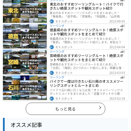
ングに行く際は参考にしてください。
東北のおすすめツーリングルート！バイクで行
きたい絶景スポットや観光スポット紹介
東北のおすすめツーリングスポットをまとめました！
「青森県」「岩手県」「宮城県」「秋田県」「山形県」
「福島県」の各県の観光地紹介します。自然豊かな山々
モトスポット
2023-09-05
や湖、温泉地が点在し、四季折々の景色を楽しめるスポ
ツーリング
0
ットが多数あります。バイクで東北にツーリングに行く
徳島県のおすすめツーリングルート！絶景スポ
際は参考にしてください。
ットや観光スポットをまとめて紹介
徳島県のおすすめツーリングルートをまとめました！
「東部」「西部」の2つのルート紹介します。有名なうず
しおや山を中心とした自然豊かなスポットが多数ありま
モトスポット
2023-04-04
す。バイクで徳島県にツーリングに行く際は参考にして
ツーリング
0
ください。
宮崎県のおすすめツーリングルート！絶景スポ
ットや観光スポットをまとめて紹介
宮崎県のおすすめツーリングルートをまとめました！
「北部」「南部」の2つのルート紹介します。綺麗な海岸
線が特徴的な海・自然豊かな山・趣のある神社を満喫す
モトスポット
2023-03-03
るツーリングができます。バイクで宮崎県にツーリング
ツーリング
0
に行く際は参考にしてください。
バイクで一度は行きたい石川県のオススメツー
リングスポットとルートまとめ
バイクで石川県に行くなら必見！オススメツーリングス
ポットとルートをまとめました！定番スポットから絶景
スポット、温泉、海、グルメなど様々なジャンルで楽し
モトスポット
2023-02-18
めます。バイクで石川ツーリングに行こうと思っている
人は、参考にしてください。
もっと見る
オススメ記事