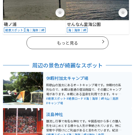
磯ノ浦
せんなん里海公園
絶景スポット
海｜海岸｜岬
海｜海岸｜岬
もっと見る
周辺の景色が綺麗なスポット
休暇村加太キャンプ場
和歌山の加太にあるオートキャンプ場です。休暇村の系
列なので、本館は普通の宿泊施設で、その麓にキャンプ
場があります。本館にある温泉を利用できます。キャン
プ場内にはシャワーがあります。 AC電源が利用でき、サ
#絶景スポット
#絶景ロード
#海｜海岸｜岬
#山｜高原
イト内に車を停めれます。夜にはキャンプ場内にある芝
#キャンプ場
生の広場で星を眺めることができます。テニスコートも
あり、海水浴場にも車で約4分です。
淡島神社
雛流し行事で有名な神社です。全国各地から多くの雛人
形をはじめとする様々な人形が奉納されています。特に
安産や子授けにご利益があると言われています。紀淡海
峡のすぐ脇に位置しており、和歌山市内中心部からは約
#絶景スポット
#海｜海岸｜岬
#神社｜寺院