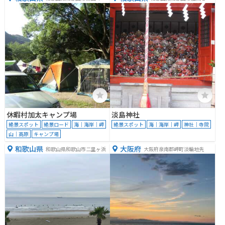
３
８
休暇村加太キャンプ場
淡島神社
絶景スポット
絶景ロード
海｜海岸｜岬
絶景スポット
海｜海岸｜岬
神社｜寺院
山｜高原
キャンプ場
和歌山県
大阪府
和歌山県和歌山市二里ヶ浜
大阪府泉南郡岬町淡輪地先