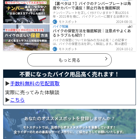
ジン内部も綺麗にしましょう。
【裏ペタは？】バイクのナンバープレートは角
度やカバーで違反！禁止行為を徹底解説
ナンバープレートを正しく付けていますか？実は2016
年・2021年を境に、バイクナンバーに関する法律が大き
く変わっています！角度やカバー、ステーなど昔は大丈
モトスポット
2024-08-31
夫でも今は違法になるケースが発生します。正しく理解
バイク知識
0
して、今一度見直してみましょう。合法で使えるアイテ
バイクの保管方法を徹底解説｜注意点やよくあ
ムも紹介します。
るトラブルも紹介！
バイクの保管についてお悩みの方は必見！この記事で
は、バイクの保管方法を詳しく解説します。実は適切に
保管しなければ、バイクの状態を悪化させる恐れがあり
モトスポット
2024-10-12
ます。記事を参考にすれば、バイクを状態良く長持ちさ
せることが可能です。
もっと見る
不要になったバイク用品高く売れます！
▶︎
手数料無料の宅配買取
実際に売ってみた体験談
▶︎
こちら
あなたのオススメスポットを登録しませんか？
モトスポットでは、皆様からオススメスポットを募集しています！
全ライダーのための最高なサービス作りに、ご協力よろしくお願いいたします。