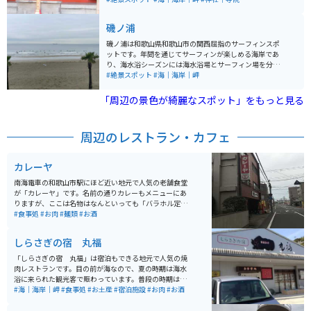
15㎞ほどです。
磯ノ浦
磯ノ浦は和歌山県和歌山市の関西屈指のサーフィンスポ
ットです。年間を通じてサーフィンが楽しめる海岸であ
り、海水浴シーズンには海水浴場とサーフィン場を分け
て運営されています。小さな子どもからサーフィンの上
#絶景スポット
#海｜海岸｜岬
級者まで、幅広い層の人々が安心して楽しむことができ
ます。 マリンパーク磯ノ浦では、サーフィンスクールや
「周辺の景色が綺麗なスポット」をもっと見る
波情報の提供も行っており、サーフィン初心者から経験
者まで、多くのサーファーに利用されています。また、
磯ノ浦海水浴場は、遠浅で波も穏やかなため、家族連れ
周辺のレストラン・カフェ
にも人気のスポットです。磯ノ浦は、サーフィンや海水
浴だけでなく、潮干狩りやバーベキューなど、海辺での
アクティビティを楽しむことができるので、自然豊かな
カレーヤ
環境の中で海のレジャーを満喫することができます。 ア
クセスは、南海和歌山市駅から南海加太線で約20分の
南海電車の和歌山市駅にほど近い地元で人気の老舗食堂
「磯ノ浦」駅下車すぐ、または阪和自動車道和歌山ICか
が「カレーヤ」です。名前の通りカレーもメニューにあ
ら車でアクセス可能です。駐車場も1500台収容可能で、
りますが、ここは名物はなんといっても「バラホル定
1日800円で利用できます。
食」です。超濃いめのニンニク醤油ダレでしっかりと炒
#食事処
#お肉
#麺類
#お酒
めた豚バラは、お腹にガツンとくるパンチのある味で白
飯とベストマッチです。もちろん、昔ながらのカレーラ
しらさぎの宿 丸福
イスも美味しいです。
「しらさぎの宿 丸福」は宿泊もできる地元で人気の焼
肉レストランです。目の前が海なので、夏の時期は海水
浴に来られた観光客で賑わっています。普段の時期は、
美味しい焼肉とともにハンバーグなどのランチメニュー
#海｜海岸｜岬
#食事処
#お土産
#宿泊施設
#お肉
#お酒
が人気で、地元の淡路牛を使用した牛丼などもありま
す。海岸沿いのポツンとありますので、知る人ぞ知る名