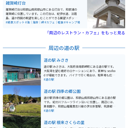
雑賀崎灯台
店です。
雑賀崎灯台は和歌山県和歌山市にある灯台で、和歌浦の
雑賀崎に位置しています。この灯台は、紀伊水道、淡路
島、遥か四国の眺望を楽しむことができる展望スポット
としても知られています。昭和35年（1960年）3月31日
#絶景スポット
#海｜海岸｜岬
#カフェ｜軽食
#キャンプ場
に和歌山市が観光用の展望施設を整備し、海上保安庁が
上部に灯台を新設しました。 和歌山市は雑賀崎にある灯
「周辺のレストラン・カフェ」をもっと見る
台で、夕日が絶景です。無人の灯台で広場や、花が植え
てあるところもあり、よく手入れされています。切り立
った崖の上にあり、老朽化した灯台ですが航行の目印と
周辺の道の駅
してしっかり役目を果たしています。紀伊水道を一望
し、友ヶ島や淡路島、四国まで見る事ができます。夕日
と問わず、景色のよく見える日中、夜景もおすすめで
道の駅 みさき
す。土日には灯台の隣にあるカフェ「Oceanたかのすセ
ンター」が開いています。キャンプ場もあり、遠くの波
道の駅 みさきは、大阪府泉南郡岬町にある道の駅です。
の音を聞きながらゆったりする時間はとても贅沢に思わ
大阪湾を望む絶好のロケーションにあり、新鮮な seafoo
れます。 アクセスは、JR和歌山駅からバスで40分（雑賀
d が堪能できます。 バイクで行く場合は、駐車場も広く
崎遊園下車後、徒歩約15分）または南海和歌山市駅から
停めやすいので安心です。潮風を感じながら、海岸線を
#道の駅
バスで40分の位置にあります。また、和歌山ICから車で
ツーリングするのもおすすめです。 名物は、地元でとれ
約25分の距離にあり、駐車場も完備されています。
たての魚介類を使った海鮮丼や、和歌山ラーメンなどが
道の駅 四季の郷公園
あります。お土産には、岬町の特産品である「淡輪みか
ん」を使ったジュースやジャムが人気です。 また、道の
道の駅 四季の郷公園は、和歌山県和歌山市にある道の駅
駅 みさきは、関西国際空港からも近いので、旅行の出発
です。 紀の川フルーツライン沿いに位置し、周辺には、
前や帰国後に立ち寄るのも良いでしょう。
果樹園や、和歌山電鐵貴志川線の伊太祈曽駅、桃源郷公
園などがあり、春には桃の花や梅の花が咲き乱れる景色
#道の駅
を楽しむことができます。 道の駅には、地元産の新鮮な
農産物が販売されている直売所や、和歌山ラーメンや、
道の駅 根来さくらの里
地元産の果物を使ったスイーツなどが楽しめるレストラ
ンがあります。 バイクツーリングで訪れる場合、道の駅