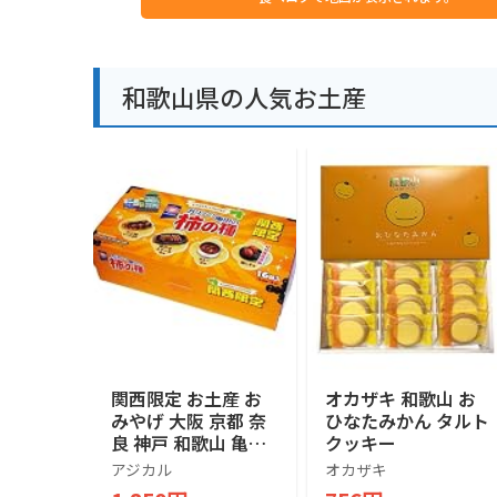
和歌山県の人気お土産
関西限定 お土産 お
オカザキ 和歌山 お
みやげ 大阪 京都 奈
ひなたみかん タルト
良 神戸 和歌山 亀田
クッキー
の柿の種 ピーナッツ
アジカル
オカザキ
入り 180g 16袋入り