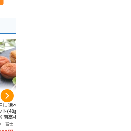
干し 選べるお試し
[正紀屋] 紀州南高梅
天然生活 
ト(40g×4) 食べ
紫蘇せんべい 極み
つ南高梅干し 
べ 南高梅 減塩 一
梅せんべい 和歌山土
訳あり 大容
士 紀州南高梅 国
産 煎餅 個包装 和菓
塩分8％ と
の一冨士
正紀屋
天然生活
 和歌山県産 低塩
子 ギフト お中元 お
肉 フルーテ