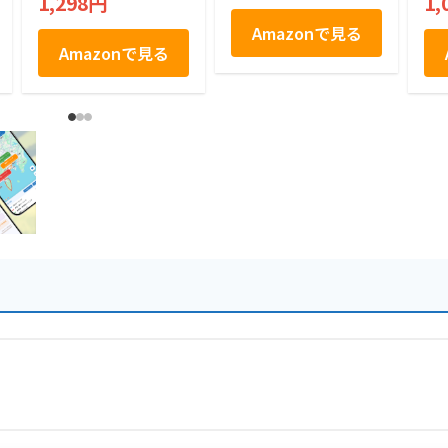
1,298円
1,
歳暮 1枚×8袋
分
ル
Amazonで見る
お
Amazonで見る
人
ト
ト
症