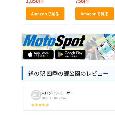
1,850円
756円
（４種類×４袋）
Amazonで見る
Amazonで見る
道の駅 四季の郷公園のレビュー
未ログインユーザー
2022-11-06 23:42