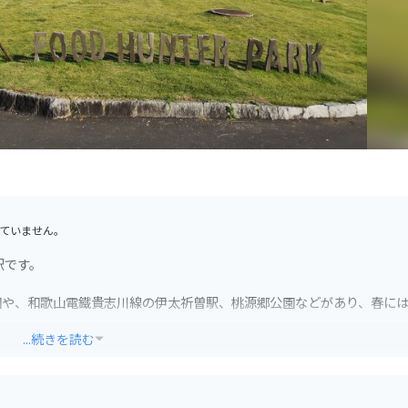
ていません。
駅です。
園や、和歌山電鐵貴志川線の伊太祈曽駅、桃源郷公園などがあり、春に
。
...続きを読む
直売所や、和歌山ラーメンや、地元産の果物を使ったスイーツなどが楽