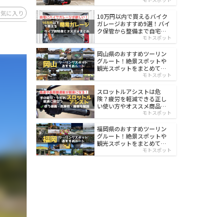
イルド
お気に入り
10万円以内で買えるバイク
ガレージおすすめ9選！バイ
ク保管から整備まで自宅で
楽々
モトスポット
岡山県のおすすめツーリン
グルート！絶景スポットや
観光スポットをまとめて紹
介
モトスポット
スロットルアシストは危
険？疲労を軽減できる正し
い使い方やオススメ商品を
紹介
モトスポット
福岡県のおすすめツーリン
グルート！絶景スポットや
観光スポットをまとめて紹
介
モトスポット