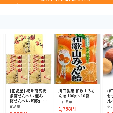
[正紀屋] 紀州南高梅
川口製菓 和歌山みか
梅
紫蘇せんべい 極み
ん飴 100g×10袋
セッ
梅せんべい 和歌山土
比
川口製菓
産 煎餅 個包装 和菓
冨
正紀屋
梅
1,758円
子 ギフト お中元 お
産