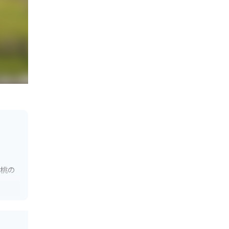
は桃の
しめる