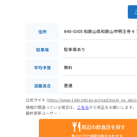
640-0305 和歌山県和歌山市明王寺４
住所
駐車場あり
駐車場
無料
平均予算
普通
混雑具合
公式サイト:
https://www-1.kkr.mlit.go.jp/road/michi_no_ek
情報が間違っている場合は、
こちら
から修正をお願いします。
最終更新ユーザー：
周辺の飲食店を探す
食べログで地図が表示されます。