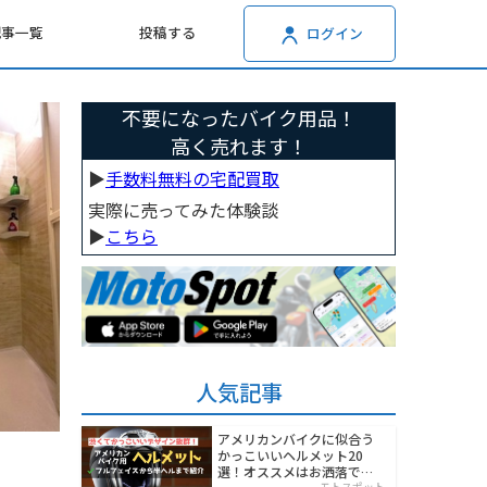
記事一覧
投稿する
ログイン
不要になったバイク用品！
高く売れます！
▶︎
手数料無料の宅配買取
実際に売ってみた体験談
▶︎
こちら
人気記事
アメリカンバイクに似合う
かっこいいヘルメット20
選！オススメはお洒落でワ
モトスポット