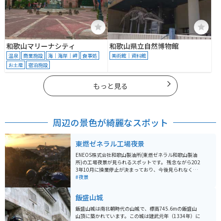
和歌山マリーナシティ
和歌山県立自然博物館
温泉
商業施設
海｜海岸｜岬
食事処
美術館｜資料館
お土産
宿泊施設
もっと見る
周辺の景色が綺麗なスポット
東燃ゼネラル工場夜景
ENEOS株式会社和歌山製油所(東燃ゼネラル和歌山製油
所)の工場夜景が見られるスポットです。 残念ながら202
3年10月に操業停止が決まっており、今後見られなくな
ってしまう可能性が高いです。 Googleマップでは『和歌
#夜景
山東燃ゼネラル石油撮影』と表示されています。 付近に
はミカン畑しかなく、トイレ等もありませんのでご注意
飯盛山城
ください。みかん畑は私有地ですのでくれぐれも入らな
いようにしてください。
飯盛山城は南北朝時代の山城で、標高745.6mの飯盛山
山頂に築かれています。この城は建武元年（1334年）に