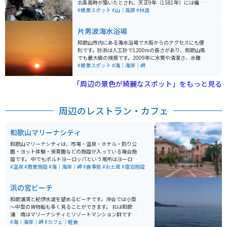
北条高時が築いたとされ、天正9年（1581年）には織田
信長による高野山攻めの際、高野山衆徒が籠もったとも
#絶景スポット
#山｜高原
#林道
伝えられています。城は山頂を主郭とした単郭の城で、
周囲に高い切岸が巡り、北下に横堀がある構造です。秘
片男波海水浴場
境中の秘境で地図にはあるが道がないです。 飯盛山城の
特徴として、中世初期の山城ゆえに石垣はなく、山の地
和歌山市内にある海水浴場で大阪からのアクセスにも便
形を利用した土塁や横堀などの遺構が今も確認できま
利です。砂浜は人工砂で1200mの長さがあり、和歌山県
す。しかし、現在山頂は整備されておらず、草木をかき
でも最大級の規模です。2009年に水質や清潔さ、水難対
分ける形で三角点を見つけることができます。 飯盛山自
策などが評価され「快水浴場百選 海の部特選」に選ばれ
#絶景スポット
#海｜海岸｜岬
体は『紀伊続風土記』に記載されており、「その形を似
ています。 万葉集に詠まれた景勝地である和歌の浦にあ
て名づく」とある山で、西側にある龍門山から伸びる龍
り、施設も充実しています。駐車場は17時までで有料で
「周辺の景色が綺麗なスポット」をもっと見る
門山脈に属します。飯盛山城は、歴史愛好家やハイキン
す。
グ愛好家にとって興味深いスポットであり、その歴史的
背景や自然の美しさを楽しむことができます。
周辺のレストラン・カフェ
和歌山マリーナシティ
和歌山マリーナシティは、市場・温泉・ホテル・釣り公
園・ヨット体験・保育園などの施設が入っている複合施
設です。 中でもポルトヨーロッパという場所はヨーロッ
パの街並みをイメージしており、SNSでも写真映えす
#温泉
#商業施設
#海｜海岸｜岬
#食事処
#お土産
#宿泊施設
る！と有名なスポットで人気があります。マリーナシテ
ィは1つの街のような場所で、1日中楽しめます。
浜の宮ビーチ
和歌浦湾と紀伊水道を望めるビーチです。沖合では小型
～中型の貨物船も多く見ることができます。 北は和歌
浦 南はマリーナシティとリゾートマンション群です。
紀伊水道に沈む夕日がきれいな場所でもあります。 夏は
#海｜海岸｜岬
#カフェ｜軽食