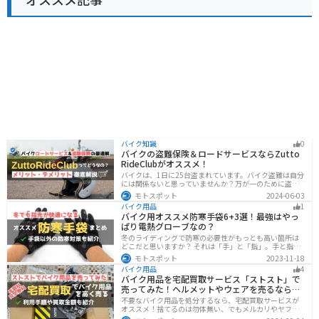
バイク知識
0
バイクの盗難保険＆ロードサービスならZutto
RideClubがオススメ！
バイクは、1日に25台盗まれています。バイク盗難は自分
には関係ないと思っていませんか？万が一のために盗難
保険を検討しておきましょう。この記事ではオススメの
モトスポット
2024-06-03
バイク盗難保険「ZuttoRideClub」について解説します。
バイク用品
1
ロードサービスや会員限定特典などもあるので、お得な
バイク用オススメ防寒手袋6+3選！最強はやっ
バイク盗難保険を探している人に最適です。
ぱり電熱グローブなの？
冬のライディングで防寒の必要性がもっとも高い箇所は
どこだと思いますか？ それは「手」と「指」。手と指が
冷えてしまうと、防寒ジャケットをいくら着込んでも寒
モトスポット
2023-11-18
さから逃れることはできません。そんな防寒の要となる
バイク用品
4
オススメ防寒手袋を紹介します。
バイク用品を宅配買取サービス「ストスト」で
売ってみた！ヘルメットやウェアを売るならオ
ススメ
不要なバイク用品を処分するなら、宅配買取サービスが
オススメ！捨てるのは勿体無い、でもメルカリやヤフオ
クに出すのは面倒だし手数料がかかる...STST（ストス