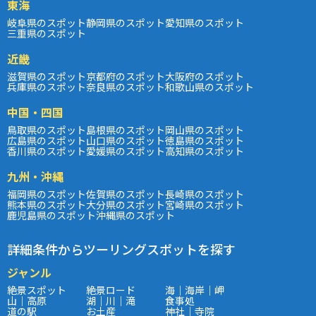
東海
岐阜県のスポット
静岡県のスポット
愛知県のスポット
三重県のスポット
近畿
滋賀県のスポット
京都府のスポット
大阪府のスポット
兵庫県のスポット
奈良県のスポット
和歌山県のスポット
中国・四国
鳥取県のスポット
島根県のスポット
岡山県のスポット
広島県のスポット
山口県のスポット
徳島県のスポット
香川県のスポット
愛媛県のスポット
高知県のスポット
九州・沖縄
福岡県のスポット
佐賀県のスポット
長崎県のスポット
熊本県のスポット
大分県のスポット
宮崎県のスポット
鹿児島県のスポット
沖縄県のスポット
詳細条件からツーリングスポットを探す
ジャンル
絶景スポット
絶景ロード
海｜海岸｜岬
山｜高原
湖｜川｜滝
食事処
道の駅
お土産
神社｜寺院