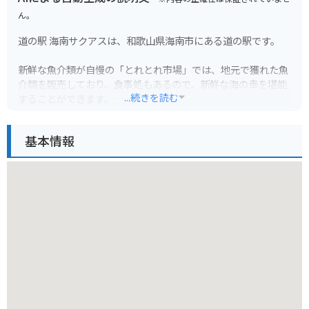
ん。
道の駅 海南サクアスは、和歌山県海南市にある道の駅です。
新鮮な魚介類が自慢の「とれとれ市場」では、地元で獲れた魚
介類を販売しており、食事処もあるので、新鮮な海の幸を堪能
...続きを読む
することができます。
また、「産直市場」では地元産の新鮮な野菜や果物を購入する
ことができます。
基本情報
バイクで訪れる場合、道の駅には広い駐車場が完備されている
ので安心です。
和歌山県は海岸線が続く道が多く、ツーリングにも最適なエリ
アなので、休憩場所として利用するのも良いでしょう。
周辺には、和歌山ラーメンが有名なお店や、海を見ながら食事
ができるカフェなどもあります。
道の駅 海南サクアスは、地元の特産品やグルメを楽しむことが
できる、観光におすすめのスポットです。