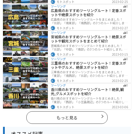
海と山が近く、1日で全然違う景色を堪能することができ
モトスポット
2023-02-25
ます。バイクで島根県にツーリングに行く際は参考にし
ツーリング
0
てください。
広島県のおすすめツーリングルート！定番スポ
ットや絶景スポットを紹介
広島県のおすすめツーリングルートをまとめました！
「北部」「南東部」「南西部」の3つのルート紹介しま
す。自然豊かな山と海だけでなく、歴史的価値のある建
モトスポット
2023-02-27
造物も多数あるので、飽きることなくツーリングを堪能
ツーリング
0
できます。バイクで広島県にツーリングに行く際は参考
宮城県のおすすめツーリングルート！絶景スポ
にしてください。
ットや観光スポットをまとめて紹介
宮城県のおすすめツーリングルートをまとめました！
「北部」「中部」「南部」の3つのルート紹介します。キ
ツネ村や広大な山や滝、湖などを歴史や自然を満喫する
モトスポット
2023-03-15
ツーリングができます。バイクで宮城県にツーリングに
ツーリング
0
行く際は参考にしてください。
三重県のおすすめツーリングルート！定番スポ
ットやグルメ、絶景スポットを紹介
三重県のおすすめツーリングルートをまとめました！
「東部」「南西部」「北部」の3つのルート紹介します。
標高の高いスカイラインからリアス式海岸まであるの
モトスポット
2023-02-25
で、飽きることなくツーリングを堪能できます。バイク
ツーリング
0
で三重県にツーリングに行く際は参考にしてください。
香川県のおすすめツーリングルート！絶景,観
光,グルメスポットを紹介
香川県のおすすめツーリングルートをまとめました！
「東部」「西部」「小豆島周辺」の3つのルート紹介しま
す。自然豊かな山から海、絶品グルメを満喫するツーリ
モトスポット
2023-03-06
ングができます。バイクで香川県にツーリングに行く際
は参考にしてください。
もっと見る
オススメ記事