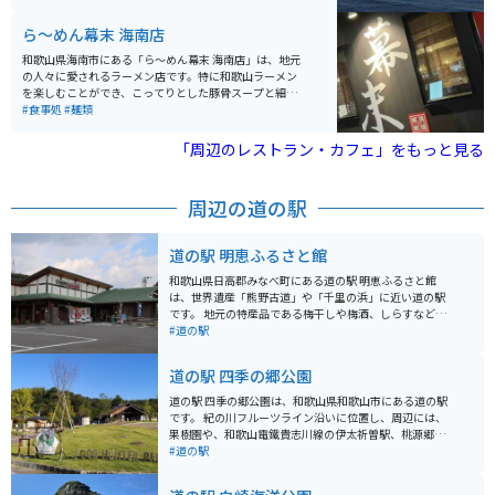
海水浴とサーフィンで賑わいます。軽食等のお店もあり
ます。（季節営業）
ら～めん幕末 海南店
和歌山県海南市にある「ら～めん幕末 海南店」は、地元
の人々に愛されるラーメン店です。特に和歌山ラーメン
を楽しむことができ、こってりとした豚骨スープと細麺
の絶妙なバランスが特徴です。メニューには、チャーシ
#食事処
#麺類
ューやネギ、のりなどトッピングも豊富に揃い、リピー
ターが多いのも納得です。 観光ついでに立ち寄るには最
「周辺のレストラン・カフェ」をもっと見る
適な場所で、近隣には自然の絶景も多く、移動時にはバ
イクでのツーリングを楽しむのも良いでしょう。駐車場
も用意されており、サクッと入店できます。ぜひ、和歌
周辺の道の駅
山の美味しいラーメンを味わいに訪れてみてください！
道の駅 明恵ふるさと館
和歌山県日高郡みなべ町にある道の駅 明恵ふるさと館
は、世界遺産「熊野古道」や「千里の浜」に近い道の駅
です。 地元の特産品である梅干しや梅酒、しらすなどを
販売しており、お土産選びに最適です。 レストランで
#道の駅
は、地元産の食材を使った料理を楽しむことができま
す。 特に、梅を使った料理や、新鮮な魚介類を使った料
道の駅 四季の郷公園
理がおすすめです。 バイクで訪れる場合、駐車場も広く
停めやすいので安心です。 道の駅周辺には、美しい海岸
道の駅 四季の郷公園は、和歌山県和歌山市にある道の駅
線が続く「千里の浜」があり、ツーリングの休憩場所と
です。 紀の川フルーツライン沿いに位置し、周辺には、
しても最適です。 また、世界遺産「熊野古道」へのアク
果樹園や、和歌山電鐵貴志川線の伊太祈曽駅、桃源郷公
セスも良く、歴史を感じながらのツーリングも楽しめま
園などがあり、春には桃の花や梅の花が咲き乱れる景色
#道の駅
す。 周辺には、温泉施設もあるので、ゆっくりと観光を
を楽しむことができます。 道の駅には、地元産の新鮮な
楽しみたい方にもおすすめです。
農産物が販売されている直売所や、和歌山ラーメンや、