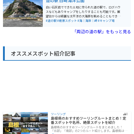
道の駅 白崎海洋公園
地元産の果物を使ったスイーツなどが楽しめるレストラ
ンがあります。 バイクツーリングで訪れる場合、道の駅
白い石灰岩でできた土地に作られた道の駅で、ログハウ
の駐車場は広く、休憩場所としても最適です。 また、道
スなどもありキャンプをしたりすることも可能です。展
の駅には、観光案内所も併設されているので、周辺の観
望台からは綺麗な太平洋の大海原を眺めることもでき、
光スポット情報も得ることができ、ツーリングの拠点と
夕方には西の海に沈むきれいな夕日を見ることも可能で
#道の駅
#絶景スポット
#海｜海岸｜岬
#キャンプ場
してもおすすめです。
す。夜には肉眼で天の川を見ることもできるスポットに
もなっています。 ダイビングやオートキャンプ場を兼ね
「周辺の道の駅」をもっと見る
備えた観光施設となっており、公園全体が白い石灰岩で
囲まれ、青い海と白い岩のコントラストが印象的です。
白さの正体は、2億5千万年以上前の古生代ペルム紀に形
成された石灰岩が周辺一帯に広がっています。
オススメスポット紹介記事
ツーリング
0
島根県のおすすめツーリングルートまとめ！定
番スポットや名所、絶景スポットを紹介
島根県のおすすめツーリングルートをまとめました！
「北部」「南部」の2つのルート紹介します。島根県は、