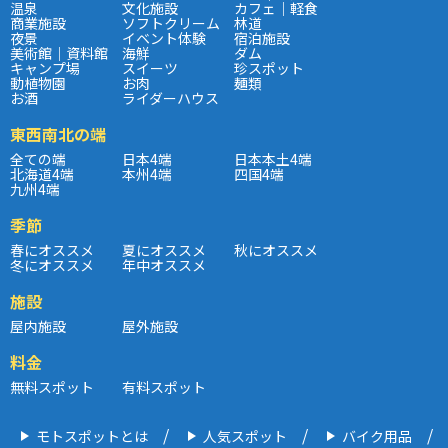
温泉
文化施設
カフェ｜軽食
商業施設
ソフトクリーム
林道
夜景
イベント体験
宿泊施設
美術館｜資料館
海鮮
ダム
キャンプ場
スイーツ
珍スポット
動植物園
お肉
麺類
お酒
ライダーハウス
東西南北の端
全ての端
日本4端
日本本土4端
北海道4端
本州4端
四国4端
九州4端
季節
春にオススメ
夏にオススメ
秋にオススメ
冬にオススメ
年中オススメ
施設
屋内施設
屋外施設
料金
無料スポット
有料スポット
モトスポットとは
人気スポット
バイク用品