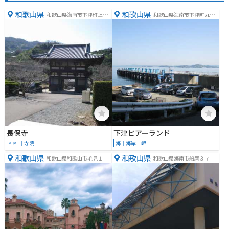
和歌山県
和歌山県
和歌山県海南市下津町上６
和歌山県海南市下津町丸田
８９
１２０４−２０
長保寺
下津ピアーランド
神社｜寺院
海｜海岸｜岬
和歌山県
和歌山県
和歌山県和歌山市毛見１５
和歌山県海南市船尾３７０
２７
−１