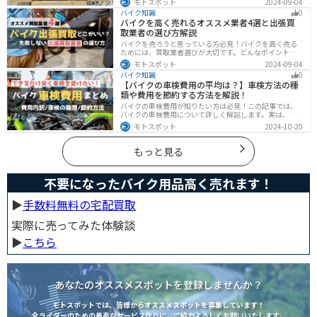
モトスポット
2024-09-04
ト）なら手数料や送料など完全無料で、自宅から送るだ
バイク知識
0
けでOKなので超簡単に売れます！ストストを実際に使っ
バイクを高く売れるオススメ業者4選と出張買
てみたので、流れや買取金額などを紹介します。
取業者の選び方解説
バイクを売ろうと思っている方必見！バイクを高く売る
ためには、買取業者選びが大切です。どんなポイントで
業者を選べばいいのか見るべきポイントを7つまとめまし
モトスポット
2024-09-04
た。また、買取実績が豊富なオススメの買取業者を4つを
バイク知識
0
厳選・解説します。
【バイクの車検費用の平均は？】車検方法の種
類や費用を節約する方法を解説！
バイクの車検費用が知りたい方は必見！この記事では、
バイクの車検費用について詳しく解説します。実は、バ
イクの車検費用は一般的に20,000～70,000円程度です。
モトスポット
2024-10-20
記事を読めば車検費用に関する知識が深まり、費用対効
果が高い車検の計画が可能です。
もっと見る
不要になったバイク用品高く売れます！
▶︎
手数料無料の宅配買取
実際に売ってみた体験談
▶︎
こちら
あなたのオススメスポットを登録しませんか？
モトスポットでは、皆様からオススメスポットを募集しています！
全ライダーのための最高なサービス作りに、ご協力よろしくお願いいたします。