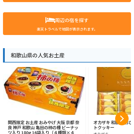
周辺の宿を探す
楽天トラベルで地図が表示されます。
和歌山県の人気お土産
関西限定 お土産 おみやげ 大阪 京都 奈
オカザキ 和歌山 おひ
良 神戸 和歌山 亀田の柿の種 ピーナッ
トクッキー
ツ入り 180g 16袋入り（４種類×４
オカザキ