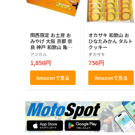
関西限定 お土産 お
オカザキ 和歌山 お
みやげ 大阪 京都 奈
ひなたみかん タルト
良 神戸 和歌山 亀田
クッキー
の柿の種 ピーナッツ
アジカル
オカザキ
入り 180g 16袋入り
1,850円
756円
（４種類×４袋）
Amazonで見る
Amazonで見る