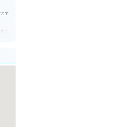
されて
クセ
芸も盛
ィや海
した後