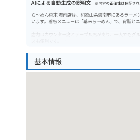
AIによる自動生成の説明文
※内容の正確性は保証され
ら～めん幕末 海南店は、和歌山県海南市にあるラーメ
います。看板メニューは「幕末ら～めん」で、背脂と
店内はカウンター席とテーブル席があり、一人でもグ
スも便利です。
海南市は、和歌山県の北西部に位置する市で、温暖な
基本情報
んで、お土産にもおすすめです。
バイクで訪れる場合は、店の前に駐車スペースがある
南市スポーツ公園など、観光スポットも点在している
海南市の名産品としては、紀州漆器、黒江塗、海南の早
は、これらの名産品を扱う店に立ち寄ってみるのも良
和歌山県を訪れた際には、ぜひら～めん幕末 海南店で