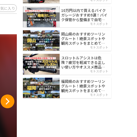
イルド
お気に入り
10万円以内で買えるバイク
ガレージおすすめ9選！バイ
ク保管から整備まで自宅で
楽々
モトスポット
岡山県のおすすめツーリン
グルート！絶景スポットや
観光スポットをまとめて紹
介
モトスポット
スロットルアシストは危
険？疲労を軽減できる正し
い使い方やオススメ商品を
紹介
モトスポット
福岡県のおすすめツーリン
グルート！絶景スポットや
観光スポットをまとめて紹
介
モトスポット