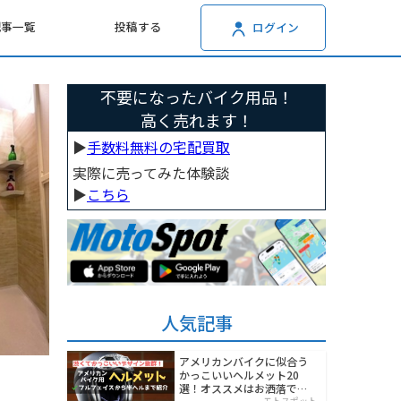
記事一覧
投稿する
ログイン
不要になったバイク用品！
高く売れます！
▶︎
手数料無料の宅配買取
実際に売ってみた体験談
▶︎
こちら
人気記事
アメリカンバイクに似合う
かっこいいヘルメット20
選！オススメはお洒落でワ
モトスポット