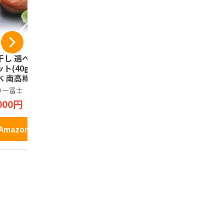
干し 選べるお試し
[正紀屋] 紀州南高梅
川口製菓 
ト(40g×4) 食べ
紫蘇せんべい 極み
ん飴 100g
べ 南高梅 減塩 一
梅せんべい 和歌山土
川口製菓
士 紀州南高梅 国
産 煎餅 個包装 和菓
の一冨士
正紀屋
1,758円
 和歌山県産 低塩
子 ギフト お中元 お
000円
2,598円
 ポスト投函 メー
歳暮 1枚×24袋
便 グルメ お弁当
Amazo
にぎり 健康 食品
Amazonで見る
Amazonで見る
気 うめぼし ギフ
 手土産 プレゼン
 お取り寄せ 熱中
対策 家庭用 贈答