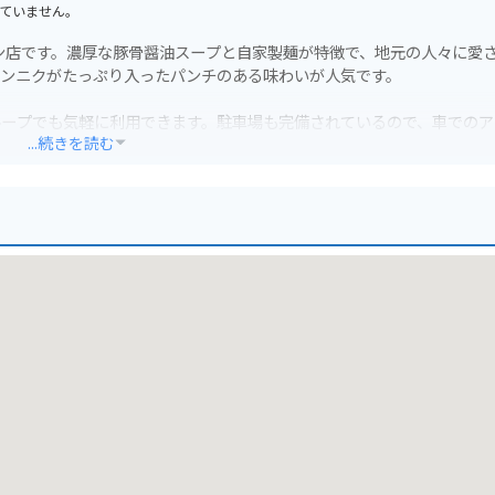
ていません。
ン店です。濃厚な豚骨醤油スープと自家製麺が特徴で、地元の人々に愛
ニンニクがたっぷり入ったパンチのある味わいが人気です。
ループでも気軽に利用できます。駐車場も完備されているので、車でのア
...続きを読む
気候と豊かな自然に恵まれた地域です。黒江塗や紀州漆器などの伝統工
ので、安心して停めることができます。周辺には、和歌山マリーナシテ
ので、ツーリングの休憩場所としても最適です。
生みかん、金山寺味噌などがあります。ら～めん幕末 海南店で食事を
いでしょう。
濃厚な豚骨醤油ラーメンを味わってみてください。