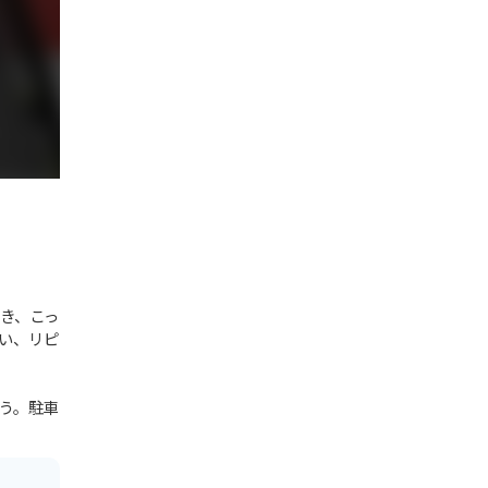
き、こっ
い、リピ
う。駐車