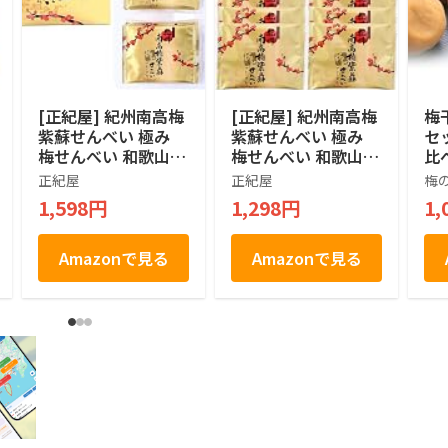
[正紀屋] 紀州南高梅
[正紀屋] 紀州南高梅
梅
紫蘇せんべい 極み
紫蘇せんべい 極み
セッ
梅せんべい 和歌山土
梅せんべい 和歌山土
比
産 煎餅 個包装 和菓
産 煎餅 個包装 和菓
冨
正紀屋
正紀屋
梅
子 ギフト お中元 お
子 ギフト お中元 お
産
1,598円
1,298円
1,
歳暮 1枚×12袋
歳暮 1枚×8袋
分
ル
お
Amazonで見る
Amazonで見る
人
ト
ト
症