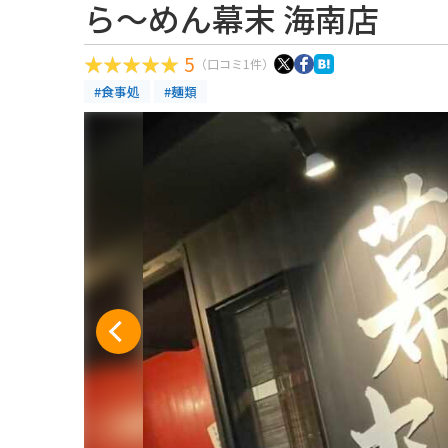
ら～めん幕末 海南店
5
（口コミ1件）
#食事処
#麺類