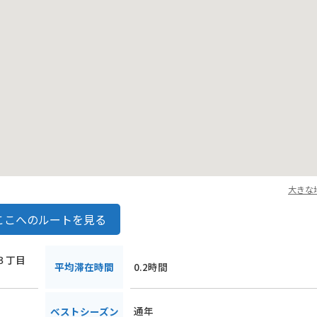
大きな
ここへのルートを見る
南３丁目
平均滞在時間
0.2時間
通年
ベストシーズン