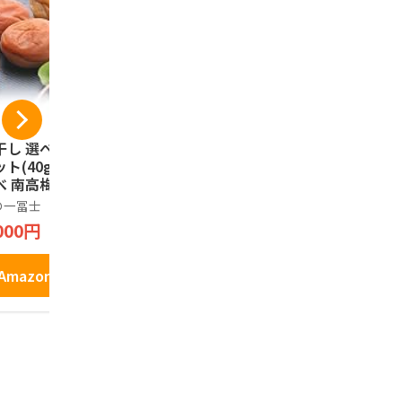
干し 選べるお試し
[正紀屋] 紀州南高梅
天然生活 
ト(40g×4) 食べ
紫蘇せんべい 極み
つ南高梅干し 
べ 南高梅 減塩 一
梅せんべい 和歌山土
訳あり 大容
士 紀州南高梅 国
産 煎餅 個包装 和菓
塩分8％ と
の一冨士
正紀屋
天然生活
 和歌山県産 低塩
子 ギフト お中元 お
肉 フルーテ
000円
2,598円
2,980円
 ポスト投函 メー
歳暮 1枚×24袋
熟 和歌山県
便 グルメ お弁当
粒 柔らかい
にぎり 健康 食品
すい 塩分補
Amazonで見る
Amazonで見る
Amazo
気 うめぼし ギフ
 手土産 プレゼン
 お取り寄せ 熱中
対策 家庭用 贈答