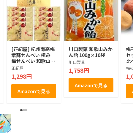
[正紀屋] 紀州南高梅
川口製菓 和歌山みか
梅
紫蘇せんべい 極み
ん飴 100g×10袋
セッ
梅せんべい 和歌山土
比
川口製菓
産 煎餅 個包装 和菓
冨
正紀屋
梅
1,758円
子 ギフト お中元 お
産
1,298円
1,
歳暮 1枚×8袋
分
ル
Amazonで見る
お
Amazonで見る
人
ト
ト
症