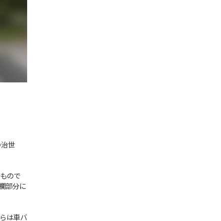
の治世
もので
欄部分に
らは車バ