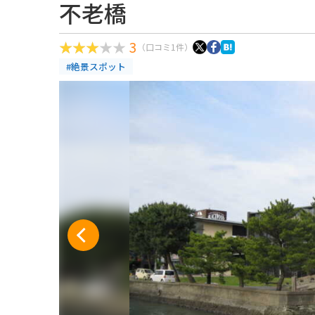
不老橋
3
（口コミ1件）
#絶景スポット