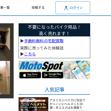
記事一覧
投稿する
ログイン
不要になったバイク用品！
高く売れます！
▶︎
手数料無料の宅配買取
実際に売ってみた体験談
▶︎
こちら
人気記事
アメリカンバイクに似合う
かっこいいヘルメット20
選！オススメはお洒落でワ
モトスポット