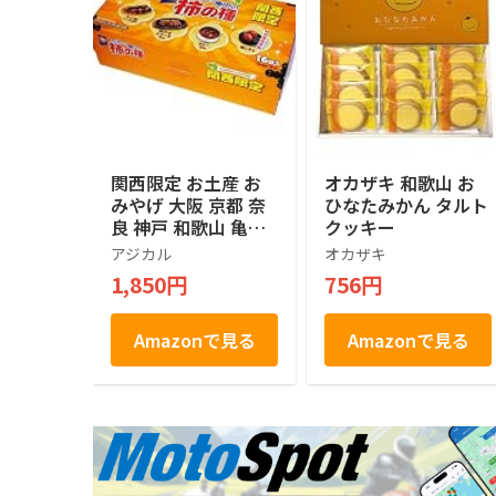
関西限定 お土産 お
オカザキ 和歌山 お
みやげ 大阪 京都 奈
ひなたみかん タルト
良 神戸 和歌山 亀田
クッキー
の柿の種 ピーナッツ
アジカル
オカザキ
入り 180g 16袋入り
1,850円
756円
（４種類×４袋）
Amazonで見る
Amazonで見る