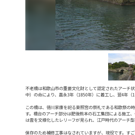
不老橋は和歌山市の重要文化財として認定されたアーチ状
中）の命により、嘉永3年（1850年）に着工し、翌4年（1
この橋は、徳川家康を祀る東照宮の祭礼である和歌祭の時
す。橋台のアーチ部分は肥後熊本の石工集団による施工、
は雲を文様化したレリーフが見られ、江戸時代のアーチ型
保存のため補修工事はなされていますが、現役です。すご