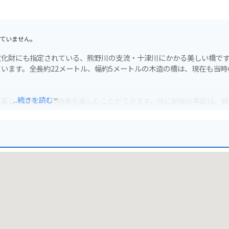
ていません。
文化財にも指定されている、熊野川の支流・十津川にかかる美しい橋で
います。全長約22メートル、幅約5メートルの木造の橋は、現在も当時
...続きを読む
紅葉と、四季折々の絶景を楽しむことができます。特に新緑の季節は、緑
最適です。橋の上からは、川のせせらぎや鳥のさえずりが聞こえ、時間
ただし、橋の上は車両通行止めとなっているため、バイクを降りて渡る
光の拠点としてもおすすめです。