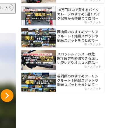
イルド
気に入り
10万円以内で買えるバイク
ガレージおすすめ9選！バイ
ク保管から整備まで自宅で
楽々
モトスポット
岡山県のおすすめツーリン
グルート！絶景スポットや
観光スポットをまとめて紹
介
モトスポット
スロットルアシストは危
険？疲労を軽減できる正し
い使い方やオススメ商品を
紹介
モトスポット
福岡県のおすすめツーリン
グルート！絶景スポットや
観光スポットをまとめて紹
介
モトスポット