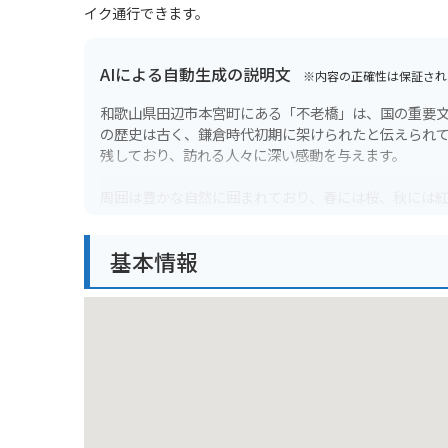
イク通行できます。
AIによる自動生成の説明文
※内容の正確性は保証され
和歌山県田辺市本宮町にある「不老橋」は、国の重要
の歴史は古く、鎌倉時代初期に架けられたと伝えられて
残しており、訪れる人々に深い感動を与えます。
周囲は豊かな自然に囲まれており、春には桜、秋には
の青、橋の茶色のコントラストが美しく、写真撮影に
させてくれるような空間が広がっています。
基本情報
バイクで訪れる際は、橋の近くに駐車場があります。
なります。周辺には飲食店や土産物店もあるので、観