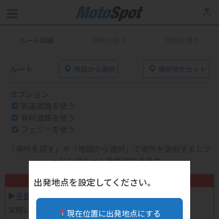
ルート詳細
場所を探す
地図を表示
ルート
地図から選択
現在地をセット
オプション
高速道路を使う
有料道路を使う
フェリーを使う
「場所を探す」や「地図から選択」で場所を選択するとツ
ーリングルートを作成できます。
不要になったバイク用品高く売れます！
出発地点を設定してください。
▶︎
手数料完全無料の自宅で売れる宅配買取
実際に売ってみた体験談
現在位置に出発地点にする